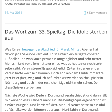
hoffe ihr fahrt im Urlaub alle auf Wale retten.
16. Mai 2011
4
Kommentare
Das Wort zum 33. Spieltag: Die Idole sterben
aus
Was für ein
bewegender Abschied für Marek Mintal
. Aber er hat
davon jede Sekunde verdient. Er ist einfach ein ausgezeichneter
Fußballer und wohl auch privat ein umgänglicher und sehr netter
Mensch. Und vor allem hatte er eines, was es heute nur noch sehr
selten gibt: Vereinstreue! Es gab sicherlich Zeiten in denen er den
Verein hätte wechseln können. Doch er blieb dem Glubb immer treu.
Jetzt ist er (fast) weg und ich befürchte wir werden solche Spieler in
Nürnberg und auch in der restlichen Liga nicht mehr sehen. Denn
diese Spieler sterben aus.
Nächste Woche wird Dede in Dortmund verabschiedet und dann fällt
mir keiner dieses Kalibers mehr ein. Die heutige Spielergeneration ist
einfach nur geld- und karrierefixiert. Manuel Neuer hätte so ein Idol
auf Schalke werden können oder auch Nuri Sahin in Dortmund.