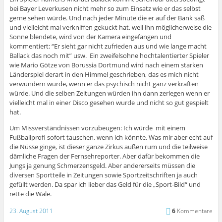
bei Bayer Leverkusen nicht mehr so zum Einsatz wie er das selbst
gerne sehen würde. Und nach jeder Minute die er auf der Bank saß
und vielleicht mal verkniffen gekuckt hat, weil ihn möglicherweise die
Sonne blendete, wird von der Kamera eingefangen und
kommentiert: “Er sieht gar nicht zufrieden aus und wie lange macht
Ballack das noch mit” usw. Ein zweifelsohne hochtalentierter Spieler
wie Mario Götze von Borussia Dortmund wird nach einem starken
Länderspiel derart in den Himmel geschrieben, das es mich nicht
verwundern würde, wenn er das psychisch nicht ganz verkraften
würde. Und die selben Zeitungen würden ihn dann zerlegen wenn er
vielleicht mal in einer Disco gesehen wurde und nicht so gut gespielt
hat.
Um Missverständnissen vorzubeugen: Ich würde mit einem
Fußballprofi sofort tauschen, wenn ich könnte. Was mir aber echt auf
die Nüsse ginge, ist dieser ganze Zirkus außen rum und die teilweise
dämliche Fragen der Fernsehreporter. Aber dafür bekommen die
Jungs ja genung Schmerzensgeld. Aber andererseits müssen die
diversen Sportteile in Zeitungen sowie Sportzeitschriften ja auch
gefüllt werden. Da spar ich lieber das Geld für die „Sport-Bild“ und
rette die Wale.
23. August 2011
6
Kommentare