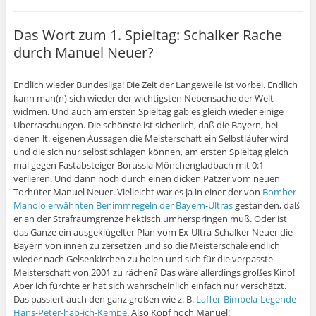
Das Wort zum 1. Spieltag: Schalker Rache
durch Manuel Neuer?
Endlich wieder Bundesliga! Die Zeit der Langeweile ist vorbei. Endlich
kann man(n) sich wieder der wichtigsten Nebensache der Welt
widmen. Und auch am ersten Spieltag gab es gleich wieder einige
Überraschungen. Die schönste ist sicherlich, daß die Bayern, bei
denen lt. eigenen Aussagen die Meisterschaft ein Selbstläufer wird
und die sich nur selbst schlagen können, am ersten Spieltag gleich
mal gegen Fastabsteiger Borussia Mönchengladbach mit 0:1
verlieren. Und dann noch durch einen dicken Patzer vom neuen
Torhüter Manuel Neuer. Vielleicht war es ja in einer der von
Bomber
Manolo erwähnten Benimmregeln der Bayern-Ultras
gestanden, daß
er an der Strafraumgrenze hektisch umherspringen muß. Oder ist
das Ganze ein ausgeklügelter Plan vom Ex-Ultra-Schalker Neuer die
Bayern von innen zu zersetzen und so die Meisterschale endlich
wieder nach Gelsenkirchen zu holen und sich für die verpasste
Meisterschaft von 2001 zu rächen? Das wäre allerdings großes Kino!
Aber ich fürchte er hat sich wahrscheinlich einfach nur verschätzt.
Das passiert auch den ganz großen wie z. B.
Laffer-Bimbela-Legende
Hans-Peter-hab-ich-Kempe
. Also Kopf hoch Manuel!