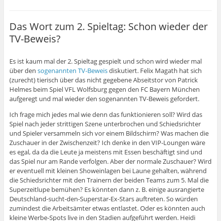
Das Wort zum 2. Spieltag: Schon wieder der
TV-Beweis?
Es ist kaum mal der 2. Spieltag gespielt und schon wird wieder mal
über den
sogenannten TV-Beweis
diskutiert. Felix Magath hat sich
(zurecht) tierisch über das nicht gegebene Abseitstor von Patrick
Helmes beim Spiel VFL Wolfsburg gegen den FC Bayern München
aufgeregt und mal wieder den sogenannten TV-Beweis gefordert.
Ich frage mich jedes mal wie denn das funktionieren soll? Wird das
Spiel nach jeder strittigen Szene unterbrochen und Schiedsrichter
und Spieler versammeln sich vor einem Bildschirm? Was machen die
Zuschauer in der Zwischenzeit? Ich denke in den VIP-Loungen wäre
es egal, da da die Leute ja meistens mit Essen beschäftigt sind und
das Spiel nur am Rande verfolgen. Aber der normale Zuschauer? Wird
er eventuell mit kleinen Showeinlagen bei Laune gehalten, während
die Schiedsrichter mit den Trainern der beiden Teams zum 5. Mal die
Superzeitlupe bemühen? Es könnten dann z. B. einige ausrangierte
Deutschland-sucht-den-Superstar-Ex-Stars auftreten. So würden
zumindest die Arbeitsämter etwas entlastet. Oder es könnten auch
kleine Werbe-Spots live in den Stadien aufgeführt werden. Heidi