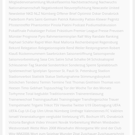
Mitgliederversammlung
Muskelfaserriss
Nachbetrachtung
Nachwuchs
Nationalmannschaft
Negativrekord
Neuverpflichtung
Newcastle United
Newsletter
NKD
NLZ
Nürnberg
Offener Brief
Optimist
Oskar
Osnabrück
Paderborn
Paris Saint-Germain
Patrick Rakovsky
Pattex-Klewer
Pegnitz
Pfostentreffer
Phantomtor
Pinola
Platini
Podcast
Podiumsdiskussion
Pokalfinale
Pokalsieger
Polizei
Präsidium
Premier League
Presse
Preussen
Münster
Prognose
Pyro
Rahmenterminplan
Ralf Woy
Randale
Ranking
Raphael Schäfer
Rapid Wien
Real Mallorca
Rechenbeispiel
Regensburg
Rekord
Relegation
Relegationsspiele
René Weiler
Restprogramm
Robert
Klauß
Rückennummern
Saarbrücken
Saisoneröffnung
Saisonspende
Saisonvorbereitung
Sasa Ciric
Satire
Schal
Schalke 04
Schicksalsspiel
Schleusener-Tag
Skandal
Sondertrikot
Sonderzug
Sperre
Spielabbruch
Spielerwechsel
Spielplan
Sponsor
St. Pauli
St. Petersburg
Stadion
Stadionverbot
Statistik
Statue
Stellungnahme
Stimmungsboykott
Stöckchen
Tendenz
Termin
Termine
Test
Thomas Grethlein
Thomas von
Heesen
Timo Gebhart
Topzuschlag
Tor der Woche
Tor des Monats
Torhymne
Total beglubbt
Traditionsverein
Trainerentlassung
Trainerwechsel
Trainingsauftakt
Trainingslager
Transfergerüchte
Trauer
Trempelmarkt
Trigami
Trikot
TSV Havelse
Twitter
U19
Übertragung
UEFA
UEFA-Cup
UI-Cup
Ulm
Ultras Nürnberg
Umfrage
Valenciennes FC
Valèrien
Ismaël
Veranstaltungen
verglubbt
Verletzung
VFL Bochum
VFL Osnabrück
Victoria Bangkok
Video
Vincent Novák
Vorbereitung
Wehen Wiesbaden
Westvorstadt
Wette
Wien 2008
Wiesehahn
Wintergame
Wir sind der Club
Witz
WM2006
Wort zum Spieltag
Wunder
Zitat
Zuschauer
Zuschauerschnitt