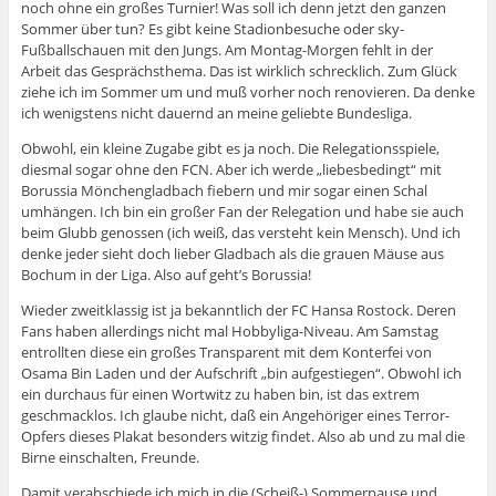
noch ohne ein großes Turnier! Was soll ich denn jetzt den ganzen
Sommer über tun? Es gibt keine Stadionbesuche oder sky-
Fußballschauen mit den Jungs. Am Montag-Morgen fehlt in der
Arbeit das Gesprächsthema. Das ist wirklich schrecklich. Zum Glück
ziehe ich im Sommer um und muß vorher noch renovieren. Da denke
ich wenigstens nicht dauernd an meine geliebte Bundesliga.
Obwohl, ein kleine Zugabe gibt es ja noch. Die Relegationsspiele,
diesmal sogar ohne den FCN. Aber ich werde „liebesbedingt“ mit
Borussia Mönchengladbach fiebern und mir sogar einen Schal
umhängen. Ich bin ein großer Fan der Relegation und habe sie auch
beim Glubb genossen (ich weiß, das versteht kein Mensch). Und ich
denke jeder sieht doch lieber Gladbach als die grauen Mäuse aus
Bochum in der Liga. Also auf geht’s Borussia!
Wieder zweitklassig ist ja bekanntlich der FC Hansa Rostock. Deren
Fans haben allerdings nicht mal Hobbyliga-Niveau. Am Samstag
entrollten diese ein großes Transparent mit dem Konterfei von
Osama Bin Laden und der Aufschrift „bin aufgestiegen“. Obwohl ich
ein durchaus für einen Wortwitz zu haben bin, ist das extrem
geschmacklos. Ich glaube nicht, daß ein Angehöriger eines Terror-
Opfers dieses Plakat besonders witzig findet. Also ab und zu mal die
Birne einschalten, Freunde.
Damit verabschiede ich mich in die (Scheiß-) Sommerpause und