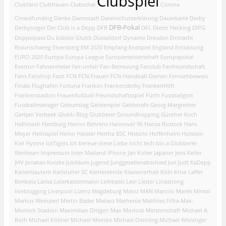
Clubspiel
Clubfans
Clubfrauen
Clubschal
Corona
Crowdfunding
Danke
Darmstadt
Datenschutzerklärung
Dauerkarte
Derby
DFB-Pokal
Derbysieger
Der Club is a Depp
DFB
DFL
Dieter Hecking
DIPG
Doppelpass
Du bläider Glubb
Düsseldorf
Dynamo Dresden
Eintracht
Braunschweig
Elversberg
EM 2020
Empfang
Endspiel
England
Entlassung
EURO 2020
Europa
Europa League
Europameisterschaft
Europapokal
Everton
Fahnenmeier
fair-unfair
Fan-Betreuung
Fanclub
Fanfreundschaft
Fans
Fanshop
Fazit
FCN
FCN-Frauen
FCN-Handball-Damen
Fernsehbeweis
Finale
Flughafen
Fortuna
Franken
Frankenderby
FrankenHilft
Frankenstadion
Frauenfußball
Freundschaftsspiel
Fürth
Fussballgott
Fussballmanager
Geburtstag
Geisterspiel
Geldstrafe
Georg Margreitter
Gertjan Verbeek
Glubb-Blog
Glubberer
Groundhopping
Günther Koch
Hallimash
Hamburg
Hanno Behrens
Hannover 96
Hansa Rostock
Hans
Meyer
Heimspiel
Heino Hassler
Hertha BSC
Historie
Hoffenheim
Holstein
Kiel
Hymne
IceTigers
Ich bereue diese Liebe nicht
Iech bin a Glubberer
Illertissen
Impressum
Inter Mailand
iPhone
Jan Koller
Japaner
Jens Keller
JHV
Jonatan Kotzke
Jubiläum
Jugend
Junggesellenabschied
Juri Judt
KaDepp
Kaiserslautern
Karlsruher SC
Karriereende
Klassenerhalt
Köln
Krise
Laffer
Bimbela
Larisa
Leierkastenmann
Leihbasis
Levi
Lieder
Linastrong
liveblogging
Liverpool
Lizenz
Magdeburg
Mainz
MAN
Manolo
Marek Mintal
Markus Weinzierl
Martin Bader
Matavz
Mathenia
Matthias Fifka
Max-
Morlock-Stadion
Maximilian Dittgen
Max Morlock
Meisterschaft
Michael A.
Roth
Michael Köllner
Michael Meeske
Michael Oenning
Michael Wiesinger