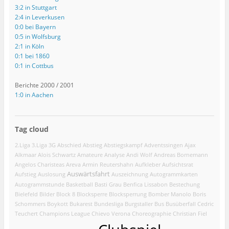
3:2 in Stuttgart
2:4 in Leverkusen
0:0 bei Bayern
0:5 in Wolfsburg
2:1 in Köln
0:1 bei 1860
0:1 in Cottbus
Berichte 2000 / 2001
1:0 in Aachen
Tag cloud
2.Liga
3.Liga
3G
Abschied
Abstieg
Abstiegskampf
Adventssingen
Ajax
Alkmaar
Alois Schwartz
Amateure
Analyse
Andi Wolf
Andreas Bornemann
Angelos Charisteas
Areva
Armin Reutershahn
Aufkleber
Aufsichtsrat
Auswärtsfahrt
Aufstieg
Auslosung
Auszeichnung
Autogrammkarten
Autogrammstunde
Basketball
Basti Grau
Benfica Lissabon
Bestechung
Bielefeld
Bilder
Block 8
Blocksperre
Blocksperrung
Bomber Manolo
Boris
Schommers
Boykott
Bukarest
Bundesliga
Burgstaller
Bus
Busüberfall
Cedric
Teuchert
Champions League
Chievo Verona
Choreographie
Christian Fiel