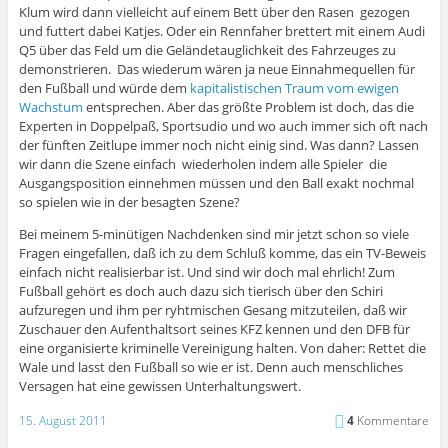
Klum wird dann vielleicht auf einem Bett über den Rasen gezogen
und futtert dabei Katjes. Oder ein Rennfaher brettert mit einem Audi
Q5 über das Feld um die Geländetauglichkeit des Fahrzeuges zu
demonstrieren. Das wiederum wären ja neue Einnahmequellen für
den Fußball und würde dem
kapitalistischen Traum vom ewigen
Wachstum
entsprechen. Aber das größte Problem ist doch, das die
Experten in Doppelpaß, Sportsudio und wo auch immer sich oft nach
der fünften Zeitlupe immer noch nicht einig sind. Was dann? Lassen
wir dann die Szene einfach wiederholen indem alle Spieler die
Ausgangsposition einnehmen müssen und den Ball exakt nochmal
so spielen wie in der besagten Szene?
Bei meinem 5-minütigen Nachdenken sind mir jetzt schon so viele
Fragen eingefallen, daß ich zu dem Schluß komme, das ein TV-Beweis
einfach nicht realisierbar ist. Und sind wir doch mal ehrlich! Zum
Fußball gehört es doch auch dazu sich tierisch über den Schiri
aufzuregen und ihm per ryhtmischen Gesang mitzuteilen, daß wir
Zuschauer den Aufenthaltsort seines KFZ kennen und den DFB für
eine organisierte kriminelle Vereinigung halten. Von daher: Rettet die
Wale und lasst den Fußball so wie er ist. Denn auch menschliches
Versagen hat eine gewissen Unterhaltungswert.
15. August 2011
4
Kommentare