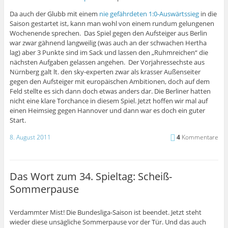
Da auch der Glubb mit einem
nie gefährdeten 1:0-Auswärtssieg
in die
Saison gestartet ist, kann man wohl von einem rundum gelungenen
Wochenende sprechen. Das Spiel gegen den Aufsteiger aus Berlin
war zwar gähnend langweilig (was auch an der schwachen Hertha
lag) aber 3 Punkte sind im Sack und lassen den „Ruhmreichen“ die
nächsten Aufgaben gelassen angehen. Der Vorjahressechste aus
Nürnberg galt lt. den sky-experten zwar als krasser Außenseiter
gegen den Aufsteiger mit europäischen Ambitionen, doch auf dem
Feld stellte es sich dann doch etwas anders dar. Die Berliner hatten
nicht eine klare Torchance in diesem Spiel. Jetzt hoffen wir mal auf
einen Heimsieg gegen Hannover und dann war es doch ein guter
Start.
8. August 2011
4
Kommentare
Das Wort zum 34. Spieltag: Scheiß-
Sommerpause
Verdammter Mist! Die Bundesliga-Saison ist beendet. Jetzt steht
wieder diese unsägliche Sommerpause vor der Tür. Und das auch