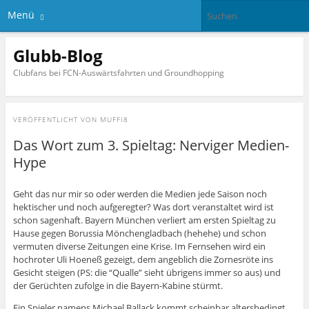
Menü
Glubb-Blog
Clubfans bei FCN-Auswärtsfahrten und Groundhopping
VERÖFFENTLICHT VON
MUFFI8
Das Wort zum 3. Spieltag: Nerviger Medien-
Hype
Geht das nur mir so oder werden die Medien jede Saison noch
hektischer und noch aufgeregter? Was dort veranstaltet wird ist
schon sagenhaft. Bayern München verliert am ersten Spieltag zu
Hause gegen Borussia Mönchengladbach (hehehe) und schon
vermuten diverse Zeitungen eine Krise. Im Fernsehen wird ein
hochroter Uli Hoeneß gezeigt, dem angeblich die Zornesröte ins
Gesicht steigen (PS: die “Qualle” sieht übrigens immer so aus) und
der Gerüchten zufolge in die Bayern-Kabine stürmt.
Ein Spieler namens Michael Ballack kommt scheinbar altersbedingt