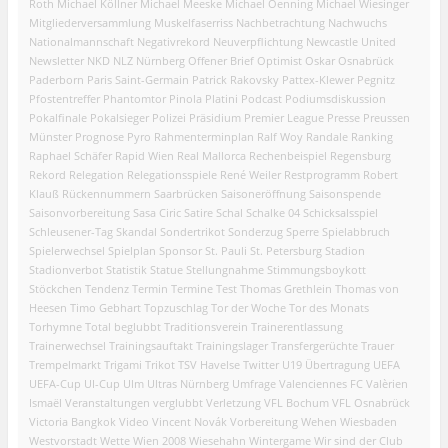
Roth
Michael Köllner
Michael Meeske
Michael Oenning
Michael Wiesinger
Mitgliederversammlung
Muskelfaserriss
Nachbetrachtung
Nachwuchs
Nationalmannschaft
Negativrekord
Neuverpflichtung
Newcastle United
Newsletter
NKD
NLZ
Nürnberg
Offener Brief
Optimist
Oskar
Osnabrück
Paderborn
Paris Saint-Germain
Patrick Rakovsky
Pattex-Klewer
Pegnitz
Pfostentreffer
Phantomtor
Pinola
Platini
Podcast
Podiumsdiskussion
Pokalfinale
Pokalsieger
Polizei
Präsidium
Premier League
Presse
Preussen
Münster
Prognose
Pyro
Rahmenterminplan
Ralf Woy
Randale
Ranking
Raphael Schäfer
Rapid Wien
Real Mallorca
Rechenbeispiel
Regensburg
Rekord
Relegation
Relegationsspiele
René Weiler
Restprogramm
Robert
Klauß
Rückennummern
Saarbrücken
Saisoneröffnung
Saisonspende
Saisonvorbereitung
Sasa Ciric
Satire
Schal
Schalke 04
Schicksalsspiel
Schleusener-Tag
Skandal
Sondertrikot
Sonderzug
Sperre
Spielabbruch
Spielerwechsel
Spielplan
Sponsor
St. Pauli
St. Petersburg
Stadion
Stadionverbot
Statistik
Statue
Stellungnahme
Stimmungsboykott
Stöckchen
Tendenz
Termin
Termine
Test
Thomas Grethlein
Thomas von
Heesen
Timo Gebhart
Topzuschlag
Tor der Woche
Tor des Monats
Torhymne
Total beglubbt
Traditionsverein
Trainerentlassung
Trainerwechsel
Trainingsauftakt
Trainingslager
Transfergerüchte
Trauer
Trempelmarkt
Trigami
Trikot
TSV Havelse
Twitter
U19
Übertragung
UEFA
UEFA-Cup
UI-Cup
Ulm
Ultras Nürnberg
Umfrage
Valenciennes FC
Valèrien
Ismaël
Veranstaltungen
verglubbt
Verletzung
VFL Bochum
VFL Osnabrück
Victoria Bangkok
Video
Vincent Novák
Vorbereitung
Wehen Wiesbaden
Westvorstadt
Wette
Wien 2008
Wiesehahn
Wintergame
Wir sind der Club