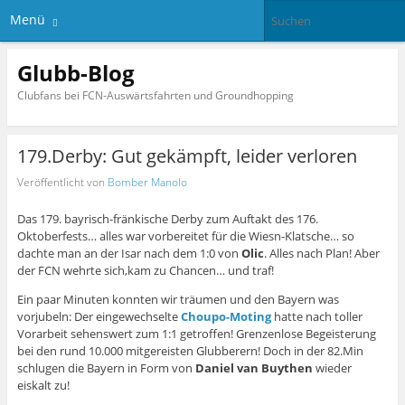
Menü
Glubb-Blog
Clubfans bei FCN-Auswärtsfahrten und Groundhopping
179.Derby: Gut gekämpft, leider verloren
Veröffentlicht von
Bomber Manolo
Das 179. bayrisch-fränkische Derby zum Auftakt des 176.
Oktoberfests… alles war vorbereitet für die Wiesn-Klatsche… so
dachte man an der Isar nach dem 1:0 von
Olic
. Alles nach Plan! Aber
der FCN wehrte sich,kam zu Chancen… und traf!
Ein paar Minuten konnten wir träumen und den Bayern was
vorjubeln: Der eingewechselte
Choupo-Moting
hatte nach toller
Vorarbeit sehenswert zum 1:1 getroffen! Grenzenlose Begeisterung
bei den rund 10.000 mitgereisten Glubberern! Doch in der 82.Min
schlugen die Bayern in Form von
Daniel van Buythen
wieder
eiskalt zu!