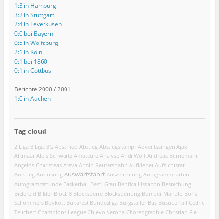
1:3 in Hamburg
3:2 in Stuttgart
2:4 in Leverkusen
0:0 bei Bayern
0:5 in Wolfsburg
2:1 in Köln
0:1 bei 1860
0:1 in Cottbus
Berichte 2000 / 2001
1:0 in Aachen
Tag cloud
2.Liga
3.Liga
3G
Abschied
Abstieg
Abstiegskampf
Adventssingen
Ajax
Alkmaar
Alois Schwartz
Amateure
Analyse
Andi Wolf
Andreas Bornemann
Angelos Charisteas
Areva
Armin Reutershahn
Aufkleber
Aufsichtsrat
Auswärtsfahrt
Aufstieg
Auslosung
Auszeichnung
Autogrammkarten
Autogrammstunde
Basketball
Basti Grau
Benfica Lissabon
Bestechung
Bielefeld
Bilder
Block 8
Blocksperre
Blocksperrung
Bomber Manolo
Boris
Schommers
Boykott
Bukarest
Bundesliga
Burgstaller
Bus
Busüberfall
Cedric
Teuchert
Champions League
Chievo Verona
Choreographie
Christian Fiel