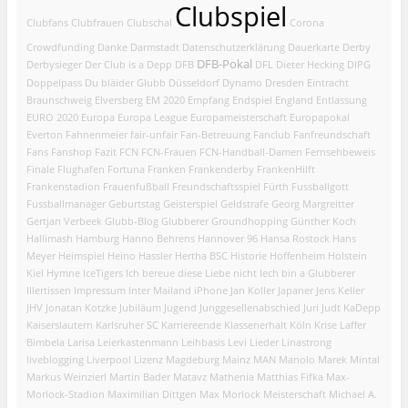
Clubspiel
Clubfans
Clubfrauen
Clubschal
Corona
Crowdfunding
Danke
Darmstadt
Datenschutzerklärung
Dauerkarte
Derby
DFB-Pokal
Derbysieger
Der Club is a Depp
DFB
DFL
Dieter Hecking
DIPG
Doppelpass
Du bläider Glubb
Düsseldorf
Dynamo Dresden
Eintracht
Braunschweig
Elversberg
EM 2020
Empfang
Endspiel
England
Entlassung
EURO 2020
Europa
Europa League
Europameisterschaft
Europapokal
Everton
Fahnenmeier
fair-unfair
Fan-Betreuung
Fanclub
Fanfreundschaft
Fans
Fanshop
Fazit
FCN
FCN-Frauen
FCN-Handball-Damen
Fernsehbeweis
Finale
Flughafen
Fortuna
Franken
Frankenderby
FrankenHilft
Frankenstadion
Frauenfußball
Freundschaftsspiel
Fürth
Fussballgott
Fussballmanager
Geburtstag
Geisterspiel
Geldstrafe
Georg Margreitter
Gertjan Verbeek
Glubb-Blog
Glubberer
Groundhopping
Günther Koch
Hallimash
Hamburg
Hanno Behrens
Hannover 96
Hansa Rostock
Hans
Meyer
Heimspiel
Heino Hassler
Hertha BSC
Historie
Hoffenheim
Holstein
Kiel
Hymne
IceTigers
Ich bereue diese Liebe nicht
Iech bin a Glubberer
Illertissen
Impressum
Inter Mailand
iPhone
Jan Koller
Japaner
Jens Keller
JHV
Jonatan Kotzke
Jubiläum
Jugend
Junggesellenabschied
Juri Judt
KaDepp
Kaiserslautern
Karlsruher SC
Karriereende
Klassenerhalt
Köln
Krise
Laffer
Bimbela
Larisa
Leierkastenmann
Leihbasis
Levi
Lieder
Linastrong
liveblogging
Liverpool
Lizenz
Magdeburg
Mainz
MAN
Manolo
Marek Mintal
Markus Weinzierl
Martin Bader
Matavz
Mathenia
Matthias Fifka
Max-
Morlock-Stadion
Maximilian Dittgen
Max Morlock
Meisterschaft
Michael A.