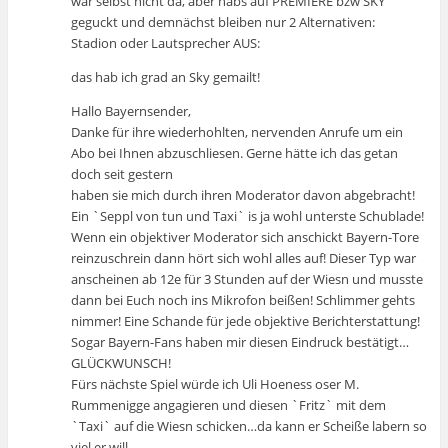
war selbst nicht da, aber habs auf PREMIERE bzw SKY
geguckt und demnächst bleiben nur 2 Alternativen:
Stadion oder Lautsprecher AUS:
das hab ich grad an Sky gemailt!
Hallo Bayernsender,
Danke für ihre wiederhohlten, nervenden Anrufe um ein
Abo bei Ihnen abzuschliesen. Gerne hätte ich das getan
doch seit gestern
haben sie mich durch ihren Moderator davon abgebracht!
Ein `Seppl von tun und Taxi` is ja wohl unterste Schublade!
Wenn ein objektiver Moderator sich anschickt Bayern-Tore
reinzuschrein dann hört sich wohl alles auf! Dieser Typ war
anscheinen ab 12e für 3 Stunden auf der Wiesn und musste
dann bei Euch noch ins Mikrofon beißen! Schlimmer gehts
nimmer! Eine Schande für jede objektive Berichterstattung!
Sogar Bayern-Fans haben mir diesen Eindruck bestätigt…
GLÜCKWUNSCH!
Fürs nächste Spiel würde ich Uli Hoeness oser M.
Rummenigge angagieren und diesen `Fritz` mit dem
`Taxi` auf die Wiesn schicken…da kann er Scheiße labern so
viel er will….