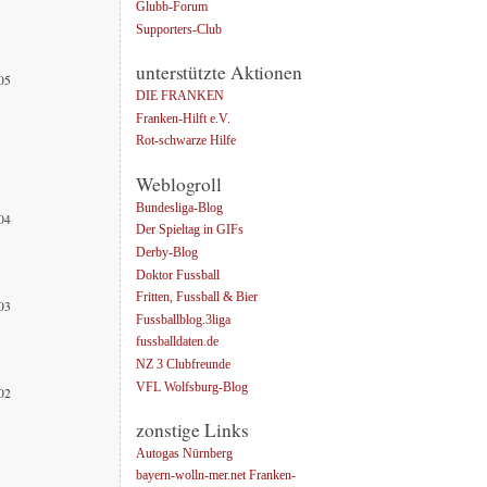
Glubb-Forum
Supporters-Club
unterstützte Aktionen
005
DIE FRANKEN
Franken-Hilft e.V.
Rot-schwarze Hilfe
Weblogroll
Bundesliga-Blog
004
Der Spieltag in GIFs
Derby-Blog
Doktor Fussball
Fritten, Fussball & Bier
003
Fussballblog.3liga
fussballdaten.de
NZ 3 Clubfreunde
VFL Wolfsburg-Blog
002
zonstige Links
Autogas Nürnberg
bayern-wolln-mer.net Franken-