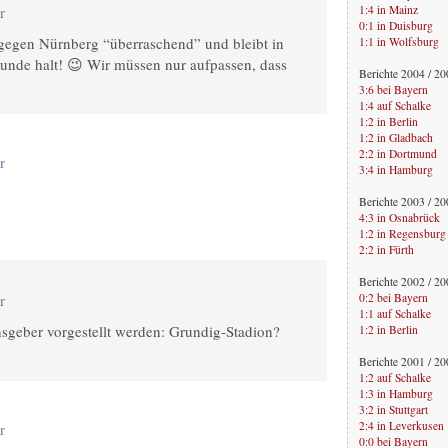
1:4 in Mainz
r
0:1 in Duisburg
gegen Nürnberg “überraschend” und bleibt in
1:1 in Wolfsburg
runde halt! 😉 Wir müssen nur aufpassen, dass
Berichte 2004 / 2
3:6 bei Bayern
1:4 auf Schalke
1:2 in Berlin
1:2 in Gladbach
2:2 in Dortmund
r
3:4 in Hamburg
Berichte 2003 / 2
4:3 in Osnabrück
1:2 in Regensburg
2:2 in Fürth
Berichte 2002 / 2
0:2 bei Bayern
r
1:1 auf Schalke
geber vorgestellt werden: Grundig-Stadion?
1:2 in Berlin
Berichte 2001 / 2
1:2 auf Schalke
1:3 in Hamburg
3:2 in Stuttgart
2:4 in Leverkusen
r
0:0 bei Bayern