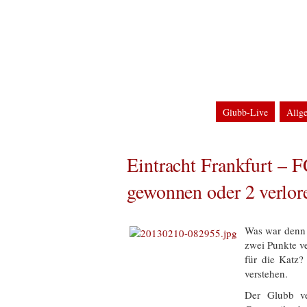
Home
Impressum
Datenschutzerklärun
Glubb-Blog
Clu
Glubb-Live
Allg
DFB-Pokal
Term
Champions League
Eintracht Frankfurt – 
gewonnen oder 2 verlor
Was war denn 
zwei Punkte ve
für die Katz?
verstehen.
Der Glubb ve