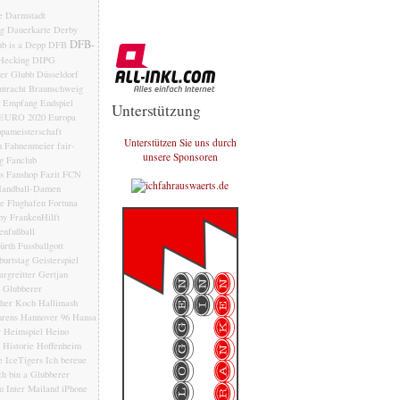
e
Darmstadt
ng
Dauerkarte
Derby
DFB-
b is a Depp
DFB
Hecking
DIPG
der Glubb
Düsseldorf
ntracht Braunschweig
Empfang
Endspiel
Unterstützung
EURO 2020
Europa
pameisterschaft
Unterstützen Sie uns durch
n
Fahnenmeier
fair-
unsere Sponsoren
g
Fanclub
s
Fanshop
Fazit
FCN
andball-Damen
le
Flughafen
Fortuna
by
FrankenHilft
enfußball
ürth
Fussballgott
burtstag
Geisterspiel
rgreitter
Gertjan
Glubberer
her Koch
Hallimash
rens
Hannover 96
Hansa
r
Heimspiel
Heino
Historie
Hoffenheim
e
IceTigers
Ich bereue
ch bin a Glubberer
m
Inter Mailand
iPhone