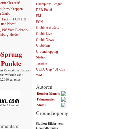
irft alles rein!
Champions League
0! Ibiza-Knappen
DFB-Pokal
em Glubb!
EM
: Fürth – FCN 1:1!
FCN
g und Nacht!
Glubb-Auswärts
1:0! Vom Bielefeld-
Glubb-Live
eburg-Helden!
Glubb-News
———————–
Glubbfans
oSprung
Groundhopping
Stadion
 Punkte
Termine
UEFA-Cup / UI-Cup
en Relegationsplätzen -
was wirklich zählt
WM
10.2010 erfasst)
Autoren
Bomber Manolo
Fahnenmeier
Muffi8
Groundhopping
Stadion-Bilder vom
mmentare
Groundhopping