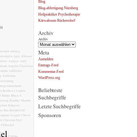
Blog
Blog-abfertigung Nürnberg
Heilpraktiker Psychotherapie
Kärwaboum Rückersdorf
001
Archiv
Archiv
Meta
schied
Abstieg
ntssingen
Ajax
Alkmaar
Anmelden
teure
Analyse
Andi
Eintrags-Feed
emann
Angelos Charisteas
rshahn
Aufkleber
Kommentar-Feed
g
Auslosung
WordPress.org
zeichnung
utogrammstunde
Beliebteste
au
Benfica Lissabon
d
Bilder
Block 8
Suchbegriffe
errung
Bomber Manolo
Letzte Suchbegriffe
ykott
Bukarest
ler
Bus
Busüberfall
Sponsoren
mpions League
Chievo
ie
Christian Fiel
Clubschal
el
Corona