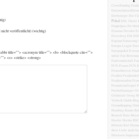
Crowdfunding
Dank
Datenschutzerkläru
Derbysieger
Der Clu
tig)
Pokal
DFL
Dieter 
Doppelpass
Du bläi
 nicht veröffentlicht) (wichtig)
Dynamo Dresden
Ei
Elversberg
EM 2020
England
Entlassung
Europa League
Euro
Europapokal
Everto
 <abbr title=""> <acronym title=""> <b> <blockquote cite="">
unfair
Fan-Betreuun
""> <s> <strike> <strong>
Fanfreundschaft
Fan
FCN-Frauen
FCN-H
Fernsehbeweis
Fina
Franken
Frankender
Frankenstadion
Frau
Freundschaftsspiel
F
Fussballmanager
Ge
Geldstrafe
Georg Ma
Verbeek
Glubb-Blog
Groundhopping
Günt
Hamburg
Hanno Beh
Rostock
Hans Meye
Hassler
Hertha BSC
Holstein Kiel
Hymn
diese Liebe nicht
Ie
Illertissen
Impressu