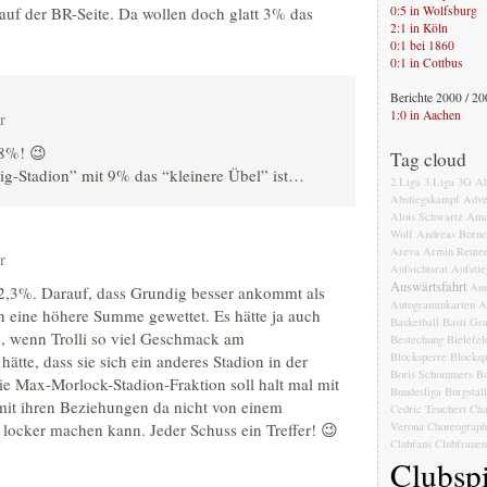
 auf der BR-Seite. Da wollen doch glatt 3% das
0:5 in Wolfsburg
2:1 in Köln
0:1 bei 1860
0:1 in Cottbus
Berichte 2000 / 2
1:0 in Aachen
r
,8%! 😉
Tag cloud
ig-Stadion” mit 9% das “kleinere Übel” ist…
2.Liga
3.Liga
3G
Ab
Abstiegskampf
Adve
Alois Schwartz
Ama
Wolf
Andreas Born
Areva
Armin Reute
r
Aufsichtsrat
Aufstie
Auswärtsfahrt
Aus
2,3%. Darauf, dass Grundig besser ankommt als
Autogrammkarten
A
ch eine höhere Summe gewettet. Es hätte ja auch
Basketball
Basti Gr
 wenn Trolli so viel Geschmack am
Bestechung
Bielefel
Blocksperre
Blocksp
te, dass sie sich ein anderes Stadion in der
Boris Schommers
Bo
e Max-Morlock-Stadion-Fraktion soll halt mal mit
Bundesliga
Burgstal
 mit ihren Beziehungen da nicht von einem
Cedric Teuchert
Cha
ocker machen kann. Jeder Schuss ein Treffer! 😉
Verona
Choreograph
Clubfans
Clubfrauen
Clubspi