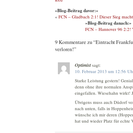
«Blog-Beitrag davor:«
«
FCN – Gladbach 2:1! Dieser Sieg mach
»Blog-Beitrag danach:»
FCN – Hannover 96 2:2! V
9 Kommentare zu “Eintracht Frankfu
verloren!”
Optimist
sagt:
10. Februar 2013 um 12:56 Uh
Starke Leistung gestern! Genia
denn ohne ihre normalen Anspiel
eingefallen. Wiesehahn wirkt! J
Übrigens muss auch Düdorf verl
nach unten, falls in Hoppenhei
wünsche ich mir deren (Hoppen
hat und wieder Platz für echte V