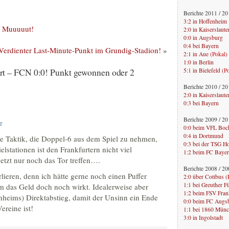
Berichte 2011 / 2
3:2 in Hoffenheim
t Muuuuut!
2:0 in Kaiserslaute
0:0 in Augsburg
0:4 bei Bayern
erdienter Last-Minute-Punkt im Grundig-Stadion!
»
2:1 in Aue (
Pokal
)
1:0 in Berlin
rt – FCN 0:0! Punkt gewonnen oder 2
5:1 in Bielefeld (
P
Berichte 2010 / 2
2:0 in Kaiserslaute
0:3 bei Bayern
Berichte 2009 / 2
r
0:0 beim VFL Bo
0:4 in Dortmund
le Taktik, die Doppel-6 aus dem Spiel zu nehmen,
0:3 bei der TSG H
stationen ist den Frankfurtern nicht viel
1:2 beim FC Baye
etzt nur noch das Tor treffen….
Berichte 2008 / 2
ieren, denn ich hätte gerne noch einen Puffer
2:0 über Cottbus (
1:1 bei Greuther F
m das Geld doch noch wirkt. Idealerweise aber
1:2 beim FSV Fran
heims) Direktabstieg, damit der Unsinn ein Ende
0:0 beim FC Augs
ereine ist!
1:1 bei 1860 Mün
3:0 in Ingolstadt