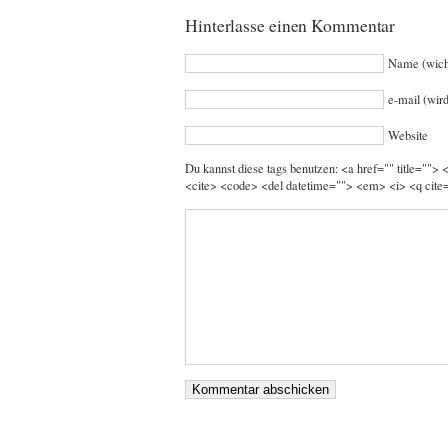
Hinterlasse einen Kommentar
Name (wich
e-mail (wird
Website
Du kannst diese tags benutzen: <a href="" title="">
<cite> <code> <del datetime=""> <em> <i> <q cite=