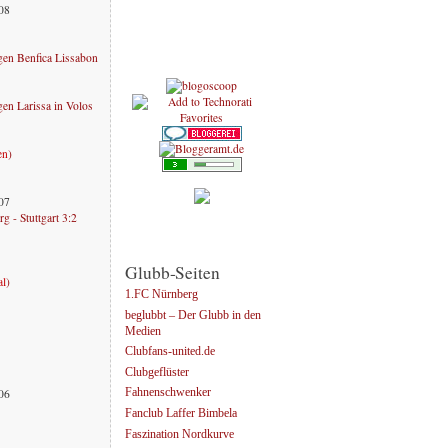
008
en Benfica Lissabon
n Larissa in Volos
en
)
007
g - Stuttgart 3:2
Glubb-Seiten
al
)
1.FC Nürnberg
beglubbt – Der Glubb in den
Medien
Clubfans-united.de
Clubgeflüster
006
Fahnenschwenker
Fanclub Laffer Bimbela
Faszination Nordkurve