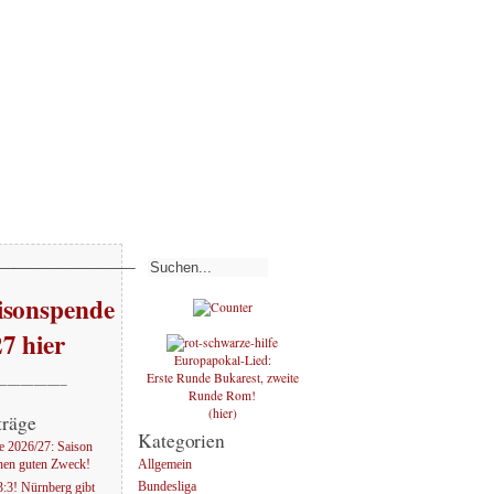
———————–
sonspende
27 hier
Europapokal-Lied:
Erste Runde Bukarest, zweite
—————–
Runde Rom!
(hier)
träge
Kategorien
 2026/27: Saison
Allgemein
nen guten Zweck!
Bundesliga
:3! Nürnberg gibt