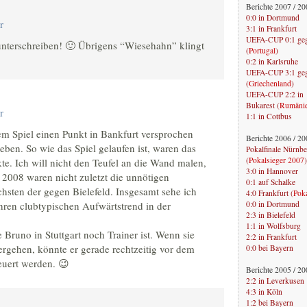
Berichte 2007 / 2
0:0 in Dortmund
r
3:1 in Frankfurt
UEFA-CUP 0:1 geg
unterschreiben! 🙂 Übrigens “Wiesehahn” klingt
(
Portugal
)
0:2 in Karlsruhe
UEFA-CUP 3:1 gege
(
Griechenland
)
UEFA-CUP 2:2 in
Bukarest (
Rumäni
r
1:1 in Cottbus
em Spiel einen Punkt in Bankfurt versprochen
Berichte 2006 / 2
rieben. So wie das Spiel gelaufen ist, waren das
Pokalfinale Nürnber
(
Pokalsieger 2007
)
te. Ich will nicht den Teufel an die Wand malen,
3:0 in Hannover
 2008 waren nicht zuletzt die unnötigen
0:1 auf Schalke
hsten der gegen Bielefeld. Insgesamt sehe ich
4:0 Frankfurt (
Pok
ahren clubtypischen Aufwärtstrend in der
0:0 in Dortmund
2:3 in Bielefeld
1:1 in Wolfsburg
 Bruno in Stuttgart noch Trainer ist. Wenn sie
2:2 in Frankfurt
gehen, könnte er gerade rechtzeitig vor dem
0:0 bei Bayern
euert werden. 😉
Berichte 2005 / 2
2:2 in Leverkusen
4:3 in Köln
1:2 bei Bayern