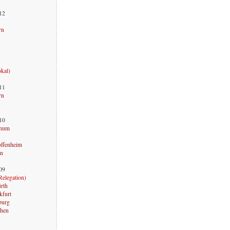
012
rn
okal
)
011
rn
010
chum
offenheim
rn
009
Relegation
)
ürth
kfurt
burg
chen