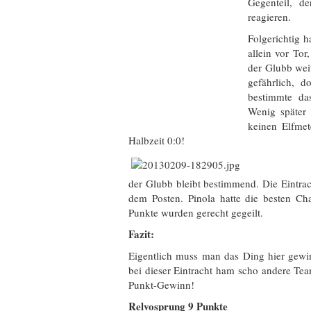
Gegenteil, d
reagieren.
Folgerichtig 
allein vor To
der Glubb weit
gefährlich, 
bestimmte da
Wenig später
keinen Elfme
Halbzeit 0:0!
der Glubb bleibt bestimmend. Die Eintrac
dem Posten. Pinola hatte die besten Ch
Punkte wurden gerecht gegeilt.
Fazit:
Eigentlich muss man das Ding hier gew
bei dieser Eintracht ham scho andere Tea
Punkt-Gewinn!
Relvosprung 9 Punkte