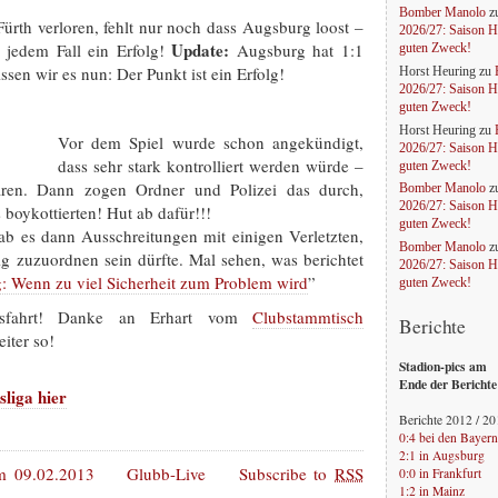
Bomber Manolo
z
Fürth verloren, fehlt nur noch dass Augsburg loost –
2026/27: Saison H
Update:
 jedem Fall ein Erfolg!
Augsburg hat 1:1
guten Zweck!
sen wir es nun: Der Punkt ist ein Erfolg!
Horst Heuring
zu
2026/27: Saison H
guten Zweck!
Horst Heuring
zu
Vor dem Spiel wurde schon angekündigt,
2026/27: Saison H
dass sehr stark kontrolliert werden würde –
guten Zweck!
ren. Dann zogen Ordner und Polizei das durch,
Bomber Manolo
z
2026/27: Saison H
boykottierten! Hut ab dafür!!!
guten Zweck!
 es dann Ausschreitungen mit einigen Verletzten,
Bomber Manolo
z
ig zuzuordnen sein dürfte. Mal sehen, was berichtet
2026/27: Saison H
g: Wenn zu viel Sicherheit zum Problem wird
”
guten Zweck!
tsfahrt! Danke an Erhart vom
Clubstammtisch
Berichte
eiter so!
Stadion-pics am
Ende der Berichte
liga hier
Berichte 2012 / 2
0:4 bei den Bayern
2:1 in Augsburg
 09.02.2013
Glubb-Live
Subscribe to
RSS
0:0 in Frankfurt
1:2 in Mainz