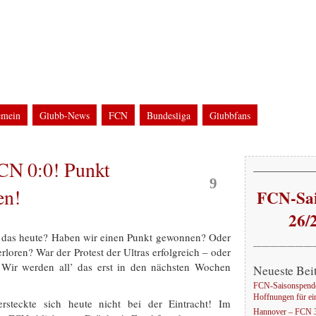
g
WM2006 in Nürnberg
bfans bei FCN-Auswärtsfahrten und Groundhopping
emein
Glubb-News
FCN
Bundesliga
Glubbfans
ine
UEFA-Cup / UI-Cup
Glubb-Auswärts
Groundhopping
EM
Stadion
WM
FCN 0:0! Punkt
Feb.
—————
9
en!
FCN-Sai
26/
das heute? Haben wir einen Punkt gewonnen? Oder
———————
rloren? War der Protest der Ultras erfolgreich – oder
 Wir werden all’ das erst in den nächsten Wochen
Neueste Bei
FCN-Saisonspende
Hoffnungen für ei
rsteckte sich heute nicht bei der Eintracht! Im
Hannover – FCN 3