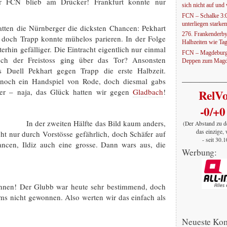
er FCN blieb am Drücker! Frankfurt konnte nur
sich nicht auf und w
FCN – Schalke 3:
unterliegen stark
hatten die Nürnberger die dicksten Chancen: Pekhart
276. Frankenderby
r, doch Trapp konnte mühelos parieren. In der Folge
Halbzeiten wie Ta
erhin gefälliger. Die Eintracht eigentlich nur einmal
FCN – Magdeburg 
doch der Freistoss ging über das Tor? Ansonsten
Deppen zum Magd
s Duell Pekhart gegen Trapp die erste Halbzeit.
—————
 noch ein Handspiel von Rode, doch diesmal gabs
ter – naja, das Glück hatten wir gegen
Gladbach
!
RelV
-0/+0
In der zweiten Hälfte das Bild kaum anders,
(Der Abstand zu d
das einzige, 
ht nur durch Vorstösse gefährlich, doch Schäfer auf
- seit 30.
ancen, Ildiz auch eine grosse. Dann wars aus, die
Werbung:
innen! Der Glubb war heute sehr bestimmend, doch
ms nicht gewonnen. Also werten wir das einfach als
Neueste Ko