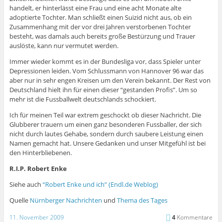
handelt, er hinterlässt eine Frau und eine acht Monate alte
adoptierte Tochter. Man schließt einen Suizid nicht aus, ob ein
Zusammenhang mit der vor drei Jahren verstorbenen Tochter
besteht, was damals auch bereits große Bestürzung und Trauer
auslöste, kann nur vermutet werden.
Immer wieder kommt es in der Bundesliga vor, dass Spieler unter
Depressionen leiden. Vom Schlussmann von Hannover 96 war das
aber nur in sehr engen Kreisen um den Verein bekannt. Der Rest von
Deutschland hielt ihn für einen dieser “gestanden Profis”. Um so
mehr ist die Fussballwelt deutschlands schockiert.
Ich für meinen Teil war extrem geschockt ob dieser Nachricht. Die
Glubberer trauern um einen ganz besonderen Fussballer, der sich
nicht durch lautes Gehabe, sondern durch saubere Leistung einen
Namen gemacht hat. Unsere Gedanken und unser Mitgefühl ist bei
den Hinterbliebenen.
R.I.P. Robert Enke
Siehe auch
“Robert Enke und ich” (Endl.de Weblog)
Quelle
Nürnberger Nachrichten
und
Thema des Tages
11. November 2009
4
Kommentare