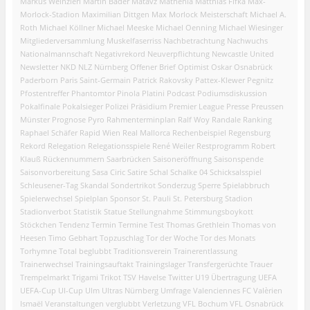
Markus Weinzierl
Martin Bader
Matavz
Mathenia
Matthias Fifka
Max-
Morlock-Stadion
Maximilian Dittgen
Max Morlock
Meisterschaft
Michael A.
Roth
Michael Köllner
Michael Meeske
Michael Oenning
Michael Wiesinger
Mitgliederversammlung
Muskelfaserriss
Nachbetrachtung
Nachwuchs
Nationalmannschaft
Negativrekord
Neuverpflichtung
Newcastle United
Newsletter
NKD
NLZ
Nürnberg
Offener Brief
Optimist
Oskar
Osnabrück
Paderborn
Paris Saint-Germain
Patrick Rakovsky
Pattex-Klewer
Pegnitz
Pfostentreffer
Phantomtor
Pinola
Platini
Podcast
Podiumsdiskussion
Pokalfinale
Pokalsieger
Polizei
Präsidium
Premier League
Presse
Preussen
Münster
Prognose
Pyro
Rahmenterminplan
Ralf Woy
Randale
Ranking
Raphael Schäfer
Rapid Wien
Real Mallorca
Rechenbeispiel
Regensburg
Rekord
Relegation
Relegationsspiele
René Weiler
Restprogramm
Robert
Klauß
Rückennummern
Saarbrücken
Saisoneröffnung
Saisonspende
Saisonvorbereitung
Sasa Ciric
Satire
Schal
Schalke 04
Schicksalsspiel
Schleusener-Tag
Skandal
Sondertrikot
Sonderzug
Sperre
Spielabbruch
Spielerwechsel
Spielplan
Sponsor
St. Pauli
St. Petersburg
Stadion
Stadionverbot
Statistik
Statue
Stellungnahme
Stimmungsboykott
Stöckchen
Tendenz
Termin
Termine
Test
Thomas Grethlein
Thomas von
Heesen
Timo Gebhart
Topzuschlag
Tor der Woche
Tor des Monats
Torhymne
Total beglubbt
Traditionsverein
Trainerentlassung
Trainerwechsel
Trainingsauftakt
Trainingslager
Transfergerüchte
Trauer
Trempelmarkt
Trigami
Trikot
TSV Havelse
Twitter
U19
Übertragung
UEFA
UEFA-Cup
UI-Cup
Ulm
Ultras Nürnberg
Umfrage
Valenciennes FC
Valèrien
Ismaël
Veranstaltungen
verglubbt
Verletzung
VFL Bochum
VFL Osnabrück