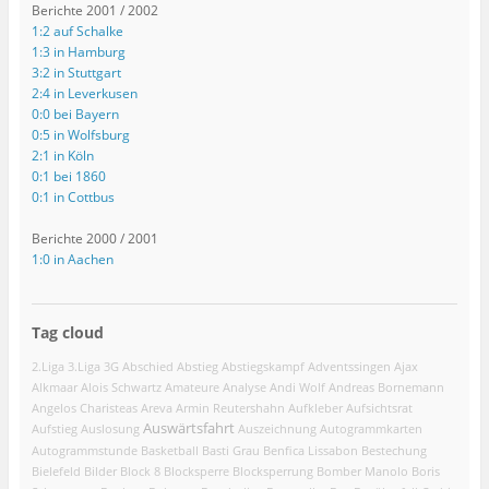
Berichte 2001 / 2002
1:2 auf Schalke
1:3 in Hamburg
3:2 in Stuttgart
2:4 in Leverkusen
0:0 bei Bayern
0:5 in Wolfsburg
2:1 in Köln
0:1 bei 1860
0:1 in Cottbus
Berichte 2000 / 2001
1:0 in Aachen
Tag cloud
2.Liga
3.Liga
3G
Abschied
Abstieg
Abstiegskampf
Adventssingen
Ajax
Alkmaar
Alois Schwartz
Amateure
Analyse
Andi Wolf
Andreas Bornemann
Angelos Charisteas
Areva
Armin Reutershahn
Aufkleber
Aufsichtsrat
Auswärtsfahrt
Aufstieg
Auslosung
Auszeichnung
Autogrammkarten
Autogrammstunde
Basketball
Basti Grau
Benfica Lissabon
Bestechung
Bielefeld
Bilder
Block 8
Blocksperre
Blocksperrung
Bomber Manolo
Boris