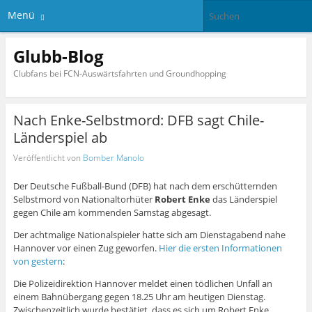
Menü
Glubb-Blog
Clubfans bei FCN-Auswärtsfahrten und Groundhopping
Nach Enke-Selbstmord: DFB sagt Chile-
Länderspiel ab
Veröffentlicht von
Bomber Manolo
Der Deutsche Fußball-Bund (DFB) hat nach dem erschütternden
Selbstmord von Nationaltorhüter
Robert Enke
das Länderspiel
gegen Chile am kommenden Samstag abgesagt.
Der achtmalige Nationalspieler hatte sich am Dienstagabend nahe
Hannover vor einen Zug geworfen.
Hier die ersten Informationen
von gestern
:
Die Polizeidirektion Hannover meldet einen tödlichen Unfall an
einem Bahnübergang gegen 18.25 Uhr am heutigen Dienstag.
Zwischenzeitlich wurde bestätigt, dass es sich um Robert Enke