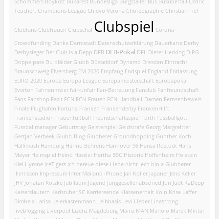
Schommers
Boykott
Bukarest
Bundesliga
Burgstaller
Bus
Busüberfall
Cedric
Teuchert
Champions League
Chievo Verona
Choreographie
Christian Fiel
Clubspiel
Clubfans
Clubfrauen
Clubschal
Corona
Crowdfunding
Danke
Darmstadt
Datenschutzerklärung
Dauerkarte
Derby
DFB-Pokal
Derbysieger
Der Club is a Depp
DFB
DFL
Dieter Hecking
DIPG
Doppelpass
Du bläider Glubb
Düsseldorf
Dynamo Dresden
Eintracht
Braunschweig
Elversberg
EM 2020
Empfang
Endspiel
England
Entlassung
EURO 2020
Europa
Europa League
Europameisterschaft
Europapokal
Everton
Fahnenmeier
fair-unfair
Fan-Betreuung
Fanclub
Fanfreundschaft
Fans
Fanshop
Fazit
FCN
FCN-Frauen
FCN-Handball-Damen
Fernsehbeweis
Finale
Flughafen
Fortuna
Franken
Frankenderby
FrankenHilft
Frankenstadion
Frauenfußball
Freundschaftsspiel
Fürth
Fussballgott
Fussballmanager
Geburtstag
Geisterspiel
Geldstrafe
Georg Margreitter
Gertjan Verbeek
Glubb-Blog
Glubberer
Groundhopping
Günther Koch
Hallimash
Hamburg
Hanno Behrens
Hannover 96
Hansa Rostock
Hans
Meyer
Heimspiel
Heino Hassler
Hertha BSC
Historie
Hoffenheim
Holstein
Kiel
Hymne
IceTigers
Ich bereue diese Liebe nicht
Iech bin a Glubberer
Illertissen
Impressum
Inter Mailand
iPhone
Jan Koller
Japaner
Jens Keller
JHV
Jonatan Kotzke
Jubiläum
Jugend
Junggesellenabschied
Juri Judt
KaDepp
Kaiserslautern
Karlsruher SC
Karriereende
Klassenerhalt
Köln
Krise
Laffer
Bimbela
Larisa
Leierkastenmann
Leihbasis
Levi
Lieder
Linastrong
liveblogging
Liverpool
Lizenz
Magdeburg
Mainz
MAN
Manolo
Marek Mintal