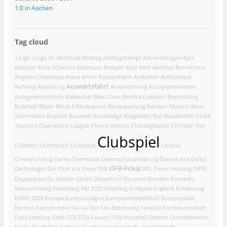
1:0 in Aachen
Tag cloud
2.Liga
3.Liga
3G
Abschied
Abstieg
Abstiegskampf
Adventssingen
Ajax
Alkmaar
Alois Schwartz
Amateure
Analyse
Andi Wolf
Andreas Bornemann
Angelos Charisteas
Areva
Armin Reutershahn
Aufkleber
Aufsichtsrat
Auswärtsfahrt
Aufstieg
Auslosung
Auszeichnung
Autogrammkarten
Autogrammstunde
Basketball
Basti Grau
Benfica Lissabon
Bestechung
Bielefeld
Bilder
Block 8
Blocksperre
Blocksperrung
Bomber Manolo
Boris
Schommers
Boykott
Bukarest
Bundesliga
Burgstaller
Bus
Busüberfall
Cedric
Teuchert
Champions League
Chievo Verona
Choreographie
Christian Fiel
Clubspiel
Clubfans
Clubfrauen
Clubschal
Corona
Crowdfunding
Danke
Darmstadt
Datenschutzerklärung
Dauerkarte
Derby
DFB-Pokal
Derbysieger
Der Club is a Depp
DFB
DFL
Dieter Hecking
DIPG
Doppelpass
Du bläider Glubb
Düsseldorf
Dynamo Dresden
Eintracht
Braunschweig
Elversberg
EM 2020
Empfang
Endspiel
England
Entlassung
EURO 2020
Europa
Europa League
Europameisterschaft
Europapokal
Everton
Fahnenmeier
fair-unfair
Fan-Betreuung
Fanclub
Fanfreundschaft
Fans
Fanshop
Fazit
FCN
FCN-Frauen
FCN-Handball-Damen
Fernsehbeweis
Finale
Flughafen
Fortuna
Franken
Frankenderby
FrankenHilft