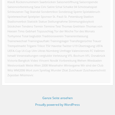
Klauß
Rückennummern
Saarbrücken
Saisoneröffnung
Saisonspende
Saisonvorbereitung
Sasa Ciric
Satire
Schal
Schalke 04
Schicksalsspiel
Schleusener-Tag
Skandal
Sondertrikot
Sonderzug
Sperre
Spielabbruch
Spielerwechsel
Spielplan
Sponsor
St. Pauli
St. Petersburg
Stadion
Stadionverbot
Statistik
Statue
Stellungnahme
Stimmungsboykott
Stöckchen
Tendenz
Termin
Termine
Test
Thomas Grethlein
Thomas von
Heesen
Timo Gebhart
Topzuschlag
Tor der Woche
Tor des Monats
Torhymne
Total beglubbt
Traditionsverein
Trainerentlassung
Trainerwechsel
Trainingsauftakt
Trainingslager
Transfergerüchte
Trauer
Trempelmarkt
Trigami
Trikot
TSV Havelse
Twitter
U19
Übertragung
UEFA
UEFA-Cup
UI-Cup
Ulm
Ultras Nürnberg
Umfrage
Valenciennes FC
Valèrien
Ismaël
Veranstaltungen
verglubbt
Verletzung
VFL Bochum
VFL Osnabrück
Victoria Bangkok
Video
Vincent Novák
Vorbereitung
Wehen Wiesbaden
Westvorstadt
Wette
Wien 2008
Wiesehahn
Wintergame
Wir sind der Club
Witz
WM2006
Wort zum Spieltag
Wunder
Zitat
Zuschauer
Zuschauerschnitt
Zvjezdan Misimovic
Ganze Seite ansehen
Proudly powered by WordPress