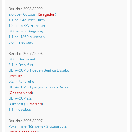
Berichte 2008 / 2009
2:0 über Cottbus (
Relegation
)
1:1 bei Greuther Fürth
1:2 beim FSV Frankfurt
0:0 beim FC Augsburg
1:1 bei 1860 München
3:0 in Ingolstadt
Berichte 2007 / 2008
0:0 in Dortmund
3:1 in Frankfurt
UEFA-CUP 0:1 gegen Benfica Lissabon
(
Portugal
)
0:2 in Karlsruhe
UEFA-CUP 3:1 gegen Larissa in Volos
(
Griechenland
)
UEFA-CUP 2:2 in
Bukarest (
Rumänien
)
1:1 in Cottbus
Berichte 2006 / 2007
Pokalfinale Nürnberg - Stuttgart 3:2
(
Pokalsieger 2007
)