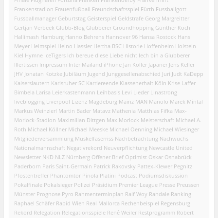
Frankenstadion
Frauenfußball
Freundschaftsspiel
Fürth
Fussballgott
Fussballmanager
Geburtstag
Geisterspiel
Geldstrafe
Georg Margreitter
Gertjan Verbeek
Glubb-Blog
Glubberer
Groundhopping
Günther Koch
Hallimash
Hamburg
Hanno Behrens
Hannover 96
Hansa Rostock
Hans
Meyer
Heimspiel
Heino Hassler
Hertha BSC
Historie
Hoffenheim
Holstein
Kiel
Hymne
IceTigers
Ich bereue diese Liebe nicht
Iech bin a Glubberer
Illertissen
Impressum
Inter Mailand
iPhone
Jan Koller
Japaner
Jens Keller
JHV
Jonatan Kotzke
Jubiläum
Jugend
Junggesellenabschied
Juri Judt
KaDepp
Kaiserslautern
Karlsruher SC
Karriereende
Klassenerhalt
Köln
Krise
Laffer
Bimbela
Larisa
Leierkastenmann
Leihbasis
Levi
Lieder
Linastrong
liveblogging
Liverpool
Lizenz
Magdeburg
Mainz
MAN
Manolo
Marek Mintal
Markus Weinzierl
Martin Bader
Matavz
Mathenia
Matthias Fifka
Max-
Morlock-Stadion
Maximilian Dittgen
Max Morlock
Meisterschaft
Michael A.
Roth
Michael Köllner
Michael Meeske
Michael Oenning
Michael Wiesinger
Mitgliederversammlung
Muskelfaserriss
Nachbetrachtung
Nachwuchs
Nationalmannschaft
Negativrekord
Neuverpflichtung
Newcastle United
Newsletter
NKD
NLZ
Nürnberg
Offener Brief
Optimist
Oskar
Osnabrück
Paderborn
Paris Saint-Germain
Patrick Rakovsky
Pattex-Klewer
Pegnitz
Pfostentreffer
Phantomtor
Pinola
Platini
Podcast
Podiumsdiskussion
Pokalfinale
Pokalsieger
Polizei
Präsidium
Premier League
Presse
Preussen
Münster
Prognose
Pyro
Rahmenterminplan
Ralf Woy
Randale
Ranking
Raphael Schäfer
Rapid Wien
Real Mallorca
Rechenbeispiel
Regensburg
Rekord
Relegation
Relegationsspiele
René Weiler
Restprogramm
Robert