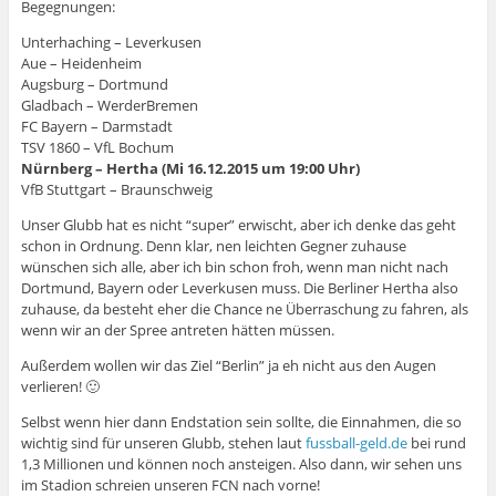
Begegnungen:
Unterhaching – Leverkusen
Aue – Heidenheim
Augsburg – Dortmund
Gladbach – WerderBremen
FC Bayern – Darmstadt
TSV 1860 – VfL Bochum
Nürnberg – Hertha (Mi 16.12.2015 um 19:00 Uhr)
VfB Stuttgart – Braunschweig
Unser Glubb hat es nicht “super” erwischt, aber ich denke das geht
schon in Ordnung. Denn klar, nen leichten Gegner zuhause
wünschen sich alle, aber ich bin schon froh, wenn man nicht nach
Dortmund, Bayern oder Leverkusen muss. Die Berliner Hertha also
zuhause, da besteht eher die Chance ne Überraschung zu fahren, als
wenn wir an der Spree antreten hätten müssen.
Außerdem wollen wir das Ziel “Berlin” ja eh nicht aus den Augen
verlieren! 🙂
Selbst wenn hier dann Endstation sein sollte, die Einnahmen, die so
wichtig sind für unseren Glubb, stehen laut
fussball-geld.de
bei rund
1,3 Millionen und können noch ansteigen. Also dann, wir sehen uns
im Stadion schreien unseren FCN nach vorne!