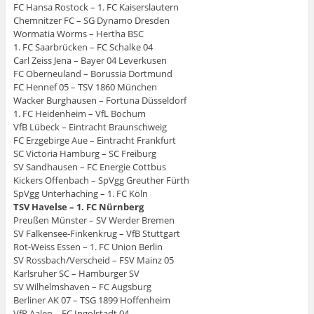
FC Hansa Rostock – 1. FC Kaiserslautern
Chemnitzer FC – SG Dynamo Dresden
Wormatia Worms – Hertha BSC
1. FC Saarbrücken – FC Schalke 04
Carl Zeiss Jena – Bayer 04 Leverkusen
FC Oberneuland – Borussia Dortmund
FC Hennef 05 – TSV 1860 München
Wacker Burghausen – Fortuna Düsseldorf
1. FC Heidenheim – VfL Bochum
VfB Lübeck – Eintracht Braunschweig
FC Erzgebirge Aue – Eintracht Frankfurt
SC Victoria Hamburg – SC Freiburg
SV Sandhausen – FC Energie Cottbus
Kickers Offenbach – SpVgg Greuther Fürth
SpVgg Unterhaching – 1. FC Köln
TSV Havelse – 1. FC Nürnberg
Preußen Münster – SV Werder Bremen
SV Falkensee-Finkenkrug – VfB Stuttgart
Rot-Weiss Essen – 1. FC Union Berlin
SV Rossbach/Verscheid – FSV Mainz 05
Karlsruher SC – Hamburger SV
SV Wilhelmshaven – FC Augsburg
Berliner AK 07 – TSG 1899 Hoffenheim
VfR Aalen – FC Ingolstadt 04