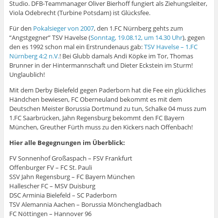
Studio. DFB-Teammanager Oliver Bierhoff fungiert als Ziehungsleiter,
Viola Odebrecht (Turbine Potsdam) ist Glücksfee.
Für den
Pokalsieger von 2007
, den 1.FC Nürnberg gehts zum
“Angstgegner” TSV Havelse (
Sonntag, 19.08.12, um 14.30 Uhr
), gegen
den es 1992 schon mal ein Erstrundenaus gab:
TSV Havelse – 1.FC
Nürnberg 4:2 n.V.
! Bei Glubb damals Andi Köpke im Tor, Thomas
Brunner in der Hintermannschaft und Dieter Eckstein im Sturm!
Unglaublich!
Mit dem Derby Bielefeld gegen Paderborn hat die Fee ein glückliches
Händchen bewiesen, FC Oberneuland bekommt es mit dem
Deutschen Meister Borussia Dortmund zu tun, Schalke 04 muss zum
1.FC Saarbrücken, Jahn Regensburg bekommt den FC Bayern
München, Greuther Fürth muss zu den Kickers nach Offenbach!
Hier alle Begegnungen im Überblick:
FV Sonnenhof Großaspach – FSV Frankfurt
Offenburger FV – FC St. Pauli
SSV Jahn Regensburg – FC Bayern München
Hallescher FC – MSV Duisburg
DSC Arminia Bielefeld – SC Paderborn
TSV Alemannia Aachen – Borussia Mönchengladbach
FC Nöttingen – Hannover 96