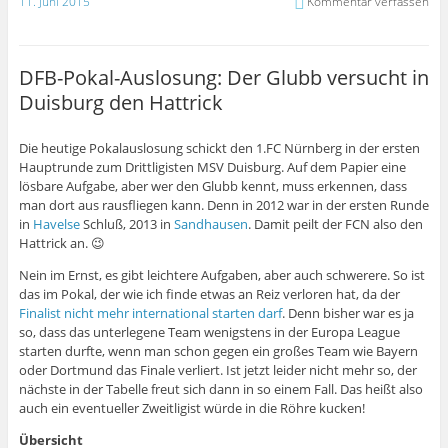
11. Juni 2015
Kommentar verfassen
DFB-Pokal-Auslosung: Der Glubb versucht in
Duisburg den Hattrick
Die heutige Pokalauslosung schickt den 1.FC Nürnberg in der ersten
Hauptrunde zum Drittligisten MSV Duisburg. Auf dem Papier eine
lösbare Aufgabe, aber wer den Glubb kennt, muss erkennen, dass
man dort aus rausfliegen kann. Denn in 2012 war in der ersten Runde
in
Havelse
Schluß, 2013 in
Sandhausen
. Damit peilt der FCN also den
Hattrick an. 😉
Nein im Ernst, es gibt leichtere Aufgaben, aber auch schwerere. So ist
das im Pokal, der wie ich finde etwas an Reiz verloren hat, da der
Finalist nicht mehr international starten darf
. Denn bisher war es ja
so, dass das unterlegene Team wenigstens in der Europa League
starten durfte, wenn man schon gegen ein großes Team wie Bayern
oder Dortmund das Finale verliert. Ist jetzt leider nicht mehr so, der
nächste in der Tabelle freut sich dann in so einem Fall. Das heißt also
auch ein eventueller Zweitligist würde in die Röhre kucken!
Übersicht