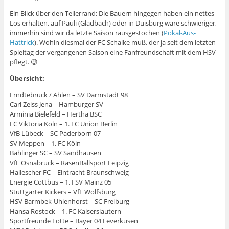
Ein Blick über den Tellerrand: Die Bauern hingegen haben ein nettes
Los erhalten, auf Pauli (Gladbach) oder in Duisburg wäre schwieriger,
immerhin sind wir da letzte Saison rausgestochen (
Pokal-Aus-
Hattrick
). Wohin diesmal der FC Schalke muß, der ja seit dem letzten
Spieltag der vergangenen Saison eine Fanfreundschaft mit dem HSV
pflegt. 😉
Übersicht:
Erndtebrück / Ahlen – SV Darmstadt 98
Carl Zeiss Jena – Hamburger SV
Arminia Bielefeld – Hertha BSC
FC Viktoria Köln – 1. FC Union Berlin
VfB Lübeck – SC Paderborn 07
SV Meppen – 1. FC Köln
Bahlinger SC – SV Sandhausen
VfL Osnabrück – RasenBallsport Leipzig
Hallescher FC – Eintracht Braunschweig
Energie Cottbus – 1. FSV Mainz 05
Stuttgarter Kickers – VfL Wolfsburg
HSV Barmbek-Uhlenhorst – SC Freiburg
Hansa Rostock – 1. FC Kaiserslautern
Sportfreunde Lotte – Bayer 04 Leverkusen