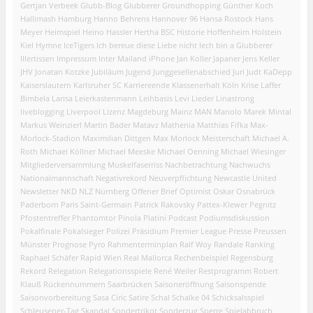
Gertjan Verbeek
Glubb-Blog
Glubberer
Groundhopping
Günther Koch
Hallimash
Hamburg
Hanno Behrens
Hannover 96
Hansa Rostock
Hans
Meyer
Heimspiel
Heino Hassler
Hertha BSC
Historie
Hoffenheim
Holstein
Kiel
Hymne
IceTigers
Ich bereue diese Liebe nicht
Iech bin a Glubberer
Illertissen
Impressum
Inter Mailand
iPhone
Jan Koller
Japaner
Jens Keller
JHV
Jonatan Kotzke
Jubiläum
Jugend
Junggesellenabschied
Juri Judt
KaDepp
Kaiserslautern
Karlsruher SC
Karriereende
Klassenerhalt
Köln
Krise
Laffer
Bimbela
Larisa
Leierkastenmann
Leihbasis
Levi
Lieder
Linastrong
liveblogging
Liverpool
Lizenz
Magdeburg
Mainz
MAN
Manolo
Marek Mintal
Markus Weinzierl
Martin Bader
Matavz
Mathenia
Matthias Fifka
Max-
Morlock-Stadion
Maximilian Dittgen
Max Morlock
Meisterschaft
Michael A.
Roth
Michael Köllner
Michael Meeske
Michael Oenning
Michael Wiesinger
Mitgliederversammlung
Muskelfaserriss
Nachbetrachtung
Nachwuchs
Nationalmannschaft
Negativrekord
Neuverpflichtung
Newcastle United
Newsletter
NKD
NLZ
Nürnberg
Offener Brief
Optimist
Oskar
Osnabrück
Paderborn
Paris Saint-Germain
Patrick Rakovsky
Pattex-Klewer
Pegnitz
Pfostentreffer
Phantomtor
Pinola
Platini
Podcast
Podiumsdiskussion
Pokalfinale
Pokalsieger
Polizei
Präsidium
Premier League
Presse
Preussen
Münster
Prognose
Pyro
Rahmenterminplan
Ralf Woy
Randale
Ranking
Raphael Schäfer
Rapid Wien
Real Mallorca
Rechenbeispiel
Regensburg
Rekord
Relegation
Relegationsspiele
René Weiler
Restprogramm
Robert
Klauß
Rückennummern
Saarbrücken
Saisoneröffnung
Saisonspende
Saisonvorbereitung
Sasa Ciric
Satire
Schal
Schalke 04
Schicksalsspiel
Schleusener-Tag
Skandal
Sondertrikot
Sonderzug
Sperre
Spielabbruch