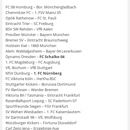
FC 08 Homburg – Bor. Mönchengladbach
Chemnitzer FC – 1. FSV Mainz 05
Optik Rathenow – FC St. Pauli
Eintracht Trier – SC Freiburg
BSV SW Rehden – VfR Aalen
Preußen Münster – Bayern München
Bremer SV – Eintracht Braunschweig
Holstein Kiel – 1860 München
Alem. Waldalgesheim – Bayer 04 Leverkusen
Dynamo Dresden –
FC Schalke 04
1. FC Magdeburg – FC Augsburg
VfL Bochum – VfB Stuttgart
MSV Duisburg –
1. FC Nürnberg
FC Viktoria Köln – Hertha BSC
Stuttgarter Kickers – Borussia Dortmund
FV Illertissen – Werder Bremen
Viktoria 89 / Tasmania – Eintracht Frankfurt
RasenBallsport Leipzig – SC Paderborn 07
Sportfreunde Siegen – FSV Frankfurt
SV Wehen Wiesbaden – 1. FC Kaiserslautern
SV Darmstadt 98 – VfL Wolfsburg
Würzburger Kickers – Fortuna Düsseldorf
Carl Zeiss Jena – Erzgebirge Aue