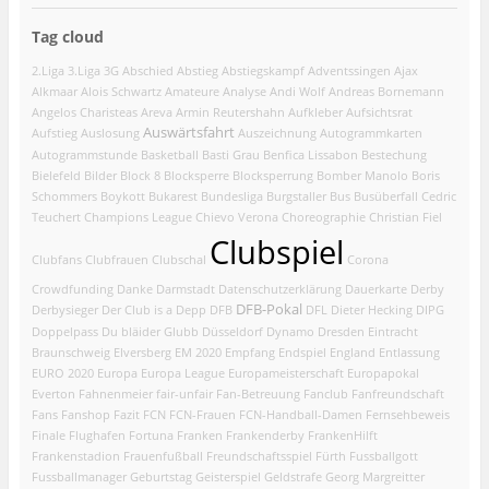
Tag cloud
2.Liga
3.Liga
3G
Abschied
Abstieg
Abstiegskampf
Adventssingen
Ajax
Alkmaar
Alois Schwartz
Amateure
Analyse
Andi Wolf
Andreas Bornemann
Angelos Charisteas
Areva
Armin Reutershahn
Aufkleber
Aufsichtsrat
Auswärtsfahrt
Aufstieg
Auslosung
Auszeichnung
Autogrammkarten
Autogrammstunde
Basketball
Basti Grau
Benfica Lissabon
Bestechung
Bielefeld
Bilder
Block 8
Blocksperre
Blocksperrung
Bomber Manolo
Boris
Schommers
Boykott
Bukarest
Bundesliga
Burgstaller
Bus
Busüberfall
Cedric
Teuchert
Champions League
Chievo Verona
Choreographie
Christian Fiel
Clubspiel
Clubfans
Clubfrauen
Clubschal
Corona
Crowdfunding
Danke
Darmstadt
Datenschutzerklärung
Dauerkarte
Derby
DFB-Pokal
Derbysieger
Der Club is a Depp
DFB
DFL
Dieter Hecking
DIPG
Doppelpass
Du bläider Glubb
Düsseldorf
Dynamo Dresden
Eintracht
Braunschweig
Elversberg
EM 2020
Empfang
Endspiel
England
Entlassung
EURO 2020
Europa
Europa League
Europameisterschaft
Europapokal
Everton
Fahnenmeier
fair-unfair
Fan-Betreuung
Fanclub
Fanfreundschaft
Fans
Fanshop
Fazit
FCN
FCN-Frauen
FCN-Handball-Damen
Fernsehbeweis
Finale
Flughafen
Fortuna
Franken
Frankenderby
FrankenHilft
Frankenstadion
Frauenfußball
Freundschaftsspiel
Fürth
Fussballgott
Fussballmanager
Geburtstag
Geisterspiel
Geldstrafe
Georg Margreitter