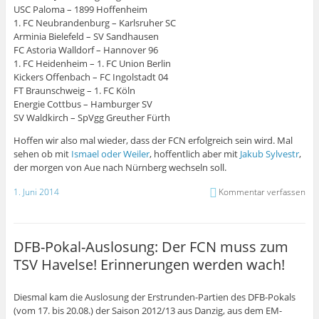
USC Paloma – 1899 Hoffenheim
1. FC Neubrandenburg – Karlsruher SC
Arminia Bielefeld – SV Sandhausen
FC Astoria Walldorf – Hannover 96
1. FC Heidenheim – 1. FC Union Berlin
Kickers Offenbach – FC Ingolstadt 04
FT Braunschweig – 1. FC Köln
Energie Cottbus – Hamburger SV
SV Waldkirch – SpVgg Greuther Fürth
Hoffen wir also mal wieder, dass der FCN erfolgreich sein wird. Mal
sehen ob mit
Ismael oder Weiler
, hoffentlich aber mit
Jakub Sylvestr
,
der morgen von Aue nach Nürnberg wechseln soll.
1. Juni 2014
Kommentar verfassen
DFB-Pokal-Auslosung: Der FCN muss zum
TSV Havelse! Erinnerungen werden wach!
Diesmal kam die Auslosung der Erstrunden-Partien des DFB-Pokals
(vom 17. bis 20.08.) der Saison 2012/13 aus Danzig, aus dem EM-