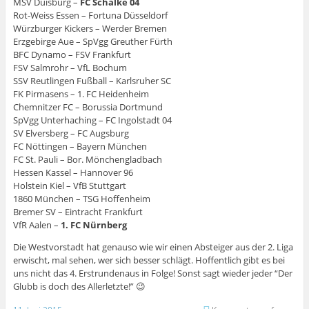
MSV Duisburg –
FC Schalke 04
Rot-Weiss Essen – Fortuna Düsseldorf
Würzburger Kickers – Werder Bremen
Erzgebirge Aue – SpVgg Greuther Fürth
BFC Dynamo – FSV Frankfurt
FSV Salmrohr – VfL Bochum
SSV Reutlingen Fußball – Karlsruher SC
FK Pirmasens – 1. FC Heidenheim
Chemnitzer FC – Borussia Dortmund
SpVgg Unterhaching – FC Ingolstadt 04
SV Elversberg – FC Augsburg
FC Nöttingen – Bayern München
FC St. Pauli – Bor. Mönchengladbach
Hessen Kassel – Hannover 96
Holstein Kiel – VfB Stuttgart
1860 München – TSG Hoffenheim
Bremer SV – Eintracht Frankfurt
VfR Aalen –
1. FC Nürnberg
Die Westvorstadt hat genauso wie wir einen Absteiger aus der 2. Liga
erwischt, mal sehen, wer sich besser schlägt. Hoffentlich gibt es bei
uns nicht das 4. Erstrundenaus in Folge! Sonst sagt wieder jeder “Der
Glubb is doch des Allerletzte!” 😉