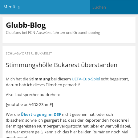
Menü
Glubb-Blog
Clubfans bei FCN-Auswärtsfahrten und Groundhopping
SCHLAGWÖRTER:
BUKAREST
Stimmungshölle Bukarest überstanden
Mich hat die
Stimmung
bei diesem
UEFA-Cup-Spiel
echt begeistert,
darum hab ich dieses Filmchen gemacht!
Also Lautsprecher aufdrehen:
[youtube odA4DXG3hmE]
Wer die
Übertragung im DSF
nicht gesehen hat, oder sich
(bisschen) so wie ich geärgert hat, dass der Reporter den
Torschrei
der mitgereisten Nürnberger verquatscht hat (aber er war voll dabei,
das war extrem geil), kann sich das hier bei den Rumänen noch Mal
anschauen!