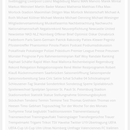
liveblogging
Liverpool
Lizenz
Magdeburg
Mainz
MAN
Manolo
Marek Mintal
Markus Weinzierl
Martin Bader
Matavz
Mathenia
Matthias Fifka
Max-
Morlock-Stadion
Maximilian Dittgen
Max Morlock
Meisterschaft
Michael A.
Roth
Michael Köllner
Michael Meeske
Michael Oenning
Michael Wiesinger
Mitgliederversammlung
Muskelfaserriss
Nachbetrachtung
Nachwuchs
Nationalmannschaft
Negativrekord
Neuverpflichtung
Newcastle United
Newsletter
NKD
NLZ
Nürnberg
Offener Brief
Optimist
Oskar
Osnabrück
Paderborn
Paris Saint-Germain
Patrick Rakovsky
Pattex-Klewer
Pegnitz
Pfostentreffer
Phantomtor
Pinola
Platini
Podcast
Podiumsdiskussion
Pokalfinale
Pokalsieger
Polizei
Präsidium
Premier League
Presse
Preussen
Münster
Prognose
Pyro
Rahmenterminplan
Ralf Woy
Randale
Ranking
Raphael Schäfer
Rapid Wien
Real Mallorca
Rechenbeispiel
Regensburg
Rekord
Relegation
Relegationsspiele
René Weiler
Restprogramm
Robert
Klauß
Rückennummern
Saarbrücken
Saisoneröffnung
Saisonspende
Saisonvorbereitung
Sasa Ciric
Satire
Schal
Schalke 04
Schicksalsspiel
Schleusener-Tag
Skandal
Sondertrikot
Sonderzug
Sperre
Spielabbruch
Spielerwechsel
Spielplan
Sponsor
St. Pauli
St. Petersburg
Stadion
Stadionverbot
Statistik
Statue
Stellungnahme
Stimmungsboykott
Stöckchen
Tendenz
Termin
Termine
Test
Thomas Grethlein
Thomas von
Heesen
Timo Gebhart
Topzuschlag
Tor der Woche
Tor des Monats
Torhymne
Total beglubbt
Traditionsverein
Trainerentlassung
Trainerwechsel
Trainingsauftakt
Trainingslager
Transfergerüchte
Trauer
Trempelmarkt
Trigami
Trikot
TSV Havelse
Twitter
U19
Übertragung
UEFA
UEFA-Cup
UI-Cup
Ulm
Ultras Nürnberg
Umfrage
Valenciennes FC
Valèrien