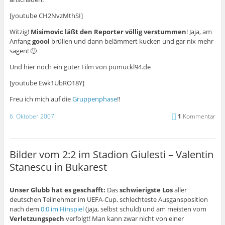
[youtube CH2NvzMthSI]
Witzig!
Misimovic läßt den Reporter völlig verstummen
! Jaja, am
Anfang
goool
brüllen und dann belämmert kucken und gar nix mehr
sagen! 🙂
Und hier noch ein guter Film von
pumuckl94.de
[youtube Ewk1UbRO18Y]
Freu ich mich auf die
Gruppenphase
!!
6. Oktober 2007
1
Kommentar
Bilder vom 2:2 im Stadion Giulesti – Valentin
Stanescu in Bukarest
Unser Glubb hat es geschafft:
Das
schwierigste Los
aller
deutschen Teilnehmer im UEFA-Cup, schlechteste Ausgansposition
nach dem
0:0 im Hinspiel
(jaja, selbst schuld) und am meisten vom
Verletzungspech
verfolgt! Man kann zwar nicht von einer