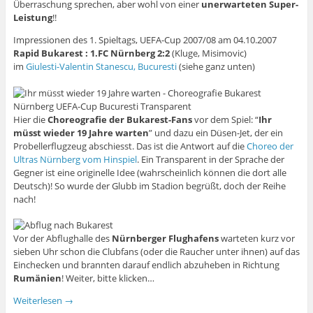
Überraschung sprechen, aber wohl von einer
unerwarteten Super-
Leistung
!!
Impressionen des 1. Spieltags, UEFA-Cup 2007/08 am 04.10.2007
Rapid Bukarest : 1.FC Nürnberg 2:2
(Kluge, Misimovic)
im
Giulesti-Valentin Stanescu, Bucuresti
(siehe ganz unten)
Hier die
Choreografie der Bukarest-Fans
vor dem Spiel: “
Ihr
müsst wieder 19 Jahre warten
” und dazu ein Düsen-Jet, der ein
Probellerflugzeug abschiesst. Das ist die Antwort auf die
Choreo der
Ultras Nürnberg vom Hinspiel
. Ein Transparent in der Sprache der
Gegner ist eine originelle Idee (wahrscheinlich können die dort alle
Deutsch)! So wurde der Glubb im Stadion begrüßt, doch der Reihe
nach!
Vor der Abflughalle des
Nürnberger Flughafens
warteten kurz vor
sieben Uhr schon die Clubfans (oder die Raucher unter ihnen) auf das
Einchecken und brannten darauf endlich abzuheben in Richtung
Rumänien
! Weiter, bitte klicken…
Weiterlesen
→