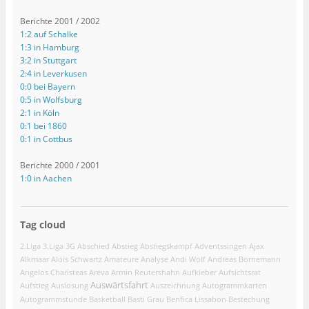
Berichte 2001 / 2002
1:2 auf Schalke
1:3 in Hamburg
3:2 in Stuttgart
2:4 in Leverkusen
0:0 bei Bayern
0:5 in Wolfsburg
2:1 in Köln
0:1 bei 1860
0:1 in Cottbus
Berichte 2000 / 2001
1:0 in Aachen
Tag cloud
2.Liga
3.Liga
3G
Abschied
Abstieg
Abstiegskampf
Adventssingen
Ajax
Alkmaar
Alois Schwartz
Amateure
Analyse
Andi Wolf
Andreas Bornemann
Angelos Charisteas
Areva
Armin Reutershahn
Aufkleber
Aufsichtsrat
Auswärtsfahrt
Aufstieg
Auslosung
Auszeichnung
Autogrammkarten
Autogrammstunde
Basketball
Basti Grau
Benfica Lissabon
Bestechung