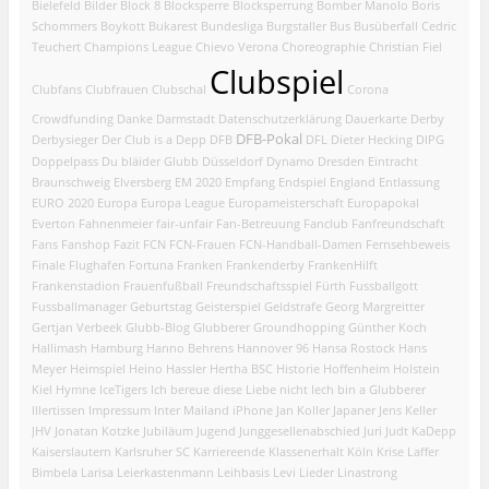
Bielefeld
Bilder
Block 8
Blocksperre
Blocksperrung
Bomber Manolo
Boris
Schommers
Boykott
Bukarest
Bundesliga
Burgstaller
Bus
Busüberfall
Cedric
Teuchert
Champions League
Chievo Verona
Choreographie
Christian Fiel
Clubspiel
Clubfans
Clubfrauen
Clubschal
Corona
Crowdfunding
Danke
Darmstadt
Datenschutzerklärung
Dauerkarte
Derby
DFB-Pokal
Derbysieger
Der Club is a Depp
DFB
DFL
Dieter Hecking
DIPG
Doppelpass
Du bläider Glubb
Düsseldorf
Dynamo Dresden
Eintracht
Braunschweig
Elversberg
EM 2020
Empfang
Endspiel
England
Entlassung
EURO 2020
Europa
Europa League
Europameisterschaft
Europapokal
Everton
Fahnenmeier
fair-unfair
Fan-Betreuung
Fanclub
Fanfreundschaft
Fans
Fanshop
Fazit
FCN
FCN-Frauen
FCN-Handball-Damen
Fernsehbeweis
Finale
Flughafen
Fortuna
Franken
Frankenderby
FrankenHilft
Frankenstadion
Frauenfußball
Freundschaftsspiel
Fürth
Fussballgott
Fussballmanager
Geburtstag
Geisterspiel
Geldstrafe
Georg Margreitter
Gertjan Verbeek
Glubb-Blog
Glubberer
Groundhopping
Günther Koch
Hallimash
Hamburg
Hanno Behrens
Hannover 96
Hansa Rostock
Hans
Meyer
Heimspiel
Heino Hassler
Hertha BSC
Historie
Hoffenheim
Holstein
Kiel
Hymne
IceTigers
Ich bereue diese Liebe nicht
Iech bin a Glubberer
Illertissen
Impressum
Inter Mailand
iPhone
Jan Koller
Japaner
Jens Keller
JHV
Jonatan Kotzke
Jubiläum
Jugend
Junggesellenabschied
Juri Judt
KaDepp
Kaiserslautern
Karlsruher SC
Karriereende
Klassenerhalt
Köln
Krise
Laffer
Bimbela
Larisa
Leierkastenmann
Leihbasis
Levi
Lieder
Linastrong