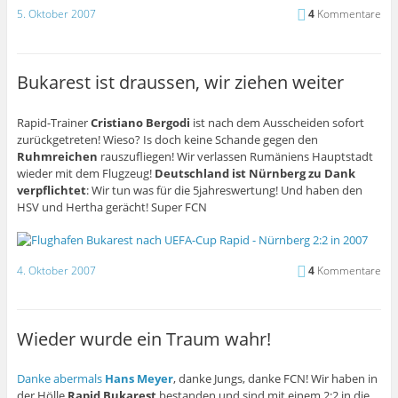
5. Oktober 2007
4
Kommentare
Bukarest ist draussen, wir ziehen weiter
Rapid-Trainer
Cristiano Bergodi
ist nach dem Ausscheiden sofort
zurückgetreten! Wieso? Is doch keine Schande gegen den
Ruhmreichen
rauszufliegen! Wir verlassen Rumäniens Hauptstadt
wieder mit dem Flugzeug!
Deutschland ist Nürnberg zu Dank
verpflichtet
: Wir tun was für die 5jahreswertung! Und haben den
HSV und Hertha gerächt! Super FCN
4. Oktober 2007
4
Kommentare
Wieder wurde ein Traum wahr!
Danke abermals
Hans Meyer
, danke Jungs, danke FCN! Wir haben in
der Hölle
Rapid Bukarest
bestanden und sind mit einem 2:2 in die