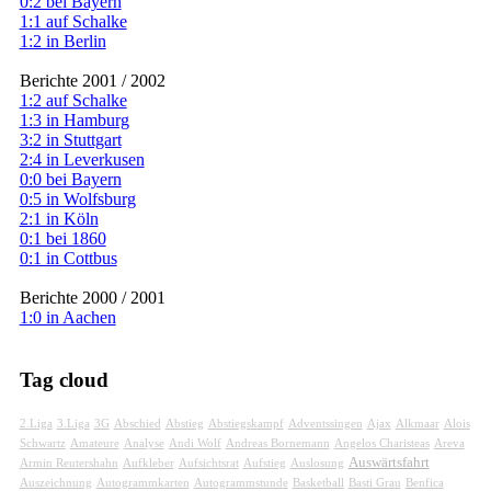
0:2 bei Bayern
1:1 auf Schalke
1:2 in Berlin
Berichte 2001 / 2002
1:2 auf Schalke
1:3 in Hamburg
3:2 in Stuttgart
2:4 in Leverkusen
0:0 bei Bayern
0:5 in Wolfsburg
2:1 in Köln
0:1 bei 1860
0:1 in Cottbus
Berichte 2000 / 2001
1:0 in Aachen
Tag cloud
2.Liga
3.Liga
3G
Abschied
Abstieg
Abstiegskampf
Adventssingen
Ajax
Alkmaar
Alois
Schwartz
Amateure
Analyse
Andi Wolf
Andreas Bornemann
Angelos Charisteas
Areva
Auswärtsfahrt
Armin Reutershahn
Aufkleber
Aufsichtsrat
Aufstieg
Auslosung
Auszeichnung
Autogrammkarten
Autogrammstunde
Basketball
Basti Grau
Benfica