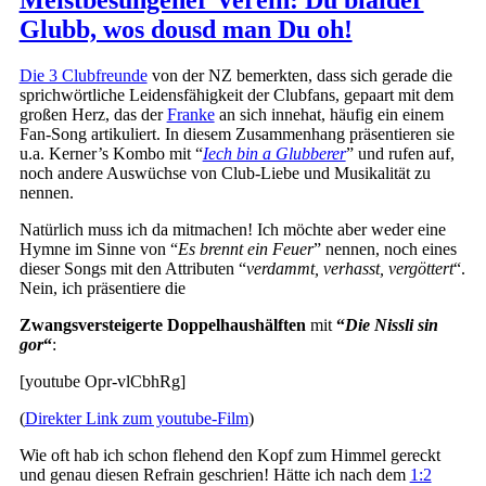
Meistbesungener Verein: Du bläider
Glubb, wos dousd man Du oh!
Die 3 Clubfreunde
von der NZ bemerkten, dass sich gerade die
sprichwörtliche Leidensfähigkeit der Clubfans, gepaart mit dem
großen Herz, das der
Franke
an sich innehat, häufig ein einem
Fan-Song artikuliert. In diesem Zusammenhang präsentieren sie
u.a. Kerner’s Kombo mit “
Iech bin a Glubberer
” und rufen auf,
noch andere Auswüchse von Club-Liebe und Musikalität zu
nennen.
Natürlich muss ich da mitmachen! Ich möchte aber weder eine
Hymne im Sinne von “
Es brennt ein Feuer
” nennen, noch eines
dieser Songs mit den Attributen “
verdammt, verhasst, vergöttert
“.
Nein, ich präsentiere die
Zwangsversteigerte Doppelhaushälften
mit
“
Die Nissli sin
gor
“
:
[youtube Opr-vlCbhRg]
(
Direkter Link zum youtube-Film
)
Wie oft hab ich schon flehend den Kopf zum Himmel gereckt
und genau diesen Refrain geschrien! Hätte ich nach dem
1:2