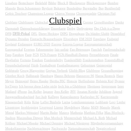
Lissabon
Bestechung
Bielefeld
Bilder
Block 8
Blocksperre
Blocksperrung
Bomber
Manolo
Boris Schommers
Boykott
Bukarest
Bundesliga
Burgstaller
Bus
Busüberfall
Cedric Teuchert
Champions League
Chievo Verona
Choreographie
Christian Fiel
Clubspiel
Clubfans
Clubfrauen
Clubschal
Corona
Crowdfunding
Danke
Darmstadt
Datenschutzerklärung
Dauerkarte
Derby
Derbysieger
Der Club is a Depp
DFB-Pokal
DFB
DFL
Dieter Hecking
DIPG
Doppelpass
Du bläider Glubb
Düsseldorf
Dynamo Dresden
Eintracht Braunschweig
Elversberg
EM 2020
Empfang
Endspiel
England
Entlassung
EURO 2020
Europa
Europa League
Europameisterschaft
Europapokal
Everton
Fahnenmeier
fair-unfair
Fan-Betreuung
Fanclub
Fanfreundschaft
Fans
Fanshop
Fazit
FCN
FCN-Frauen
FCN-Handball-Damen
Fernsehbeweis
Finale
Flughafen
Fortuna
Franken
Frankenderby
FrankenHilft
Frankenstadion
Frauenfußball
Freundschaftsspiel
Fürth
Fussballgott
Fussballmanager
Geburtstag
Geisterspiel
Geldstrafe
Georg Margreitter
Gertjan Verbeek
Glubb-Blog
Glubberer
Groundhopping
Günther Koch
Hallimash
Hamburg
Hanno Behrens
Hannover 96
Hansa Rostock
Hans
Meyer
Heimspiel
Heino Hassler
Hertha BSC
Historie
Hoffenheim
Holstein Kiel
Hymne
IceTigers
Ich bereue diese Liebe nicht
Iech bin a Glubberer
Illertissen
Impressum
Inter
Mailand
iPhone
Jan Koller
Japaner
Jens Keller
JHV
Jonatan Kotzke
Jubiläum
Jugend
Junggesellenabschied
Juri Judt
KaDepp
Kaiserslautern
Karlsruher SC
Karriereende
Klassenerhalt
Köln
Krise
Laffer Bimbela
Larisa
Leierkastenmann
Leihbasis
Levi
Lieder
Linastrong
liveblogging
Liverpool
Lizenz
Magdeburg
Mainz
MAN
Manolo
Marek
Mintal
Markus Weinzierl
Martin Bader
Matavz
Mathenia
Matthias Fifka
Max-Morlock-
Stadion
Maximilian Dittgen
Max Morlock
Meisterschaft
Michael A. Roth
Michael
Köllner
Michael Meeske
Michael Oenning
Michael Wiesinger
Mitgliederversammlung
Muskelfaserriss
Nachbetrachtung
Nachwuchs
Nationalmannschaft
Negativrekord