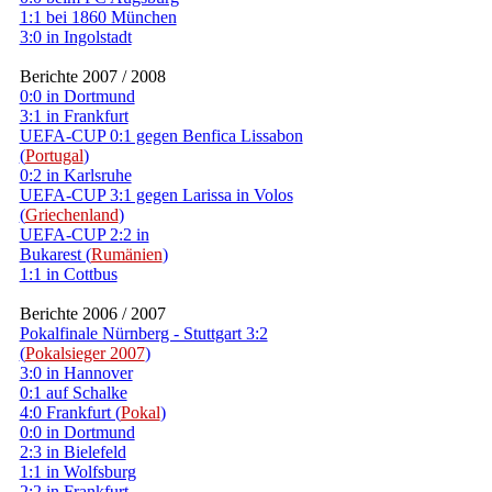
1:1 bei 1860 München
3:0 in Ingolstadt
Berichte 2007 / 2008
0:0 in Dortmund
3:1 in Frankfurt
UEFA-CUP 0:1 gegen Benfica Lissabon
(
Portugal
)
0:2 in Karlsruhe
UEFA-CUP 3:1 gegen Larissa in Volos
(
Griechenland
)
UEFA-CUP 2:2 in
Bukarest (
Rumänien
)
1:1 in Cottbus
Berichte 2006 / 2007
Pokalfinale Nürnberg - Stuttgart 3:2
(
Pokalsieger 2007
)
3:0 in Hannover
0:1 auf Schalke
4:0 Frankfurt (
Pokal
)
0:0 in Dortmund
2:3 in Bielefeld
1:1 in Wolfsburg
2:2 in Frankfurt