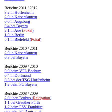
Berichte 2011 / 2012
3:2 in Hoffenheim
2:0 in Kaiserslautern
0:0 in Augsburg
0:4 bei Bayern
2:1 in Aue (
Pokal
)
1:0 in Berlin
5:1 in Bielefeld (
Pokal
)
Berichte 2010 / 2011
2:0 in Kaiserslautern
0:3 bei Bayern
Berichte 2009 / 2010
0:0 beim VFL Bochum
0:4 in Dortmund
0:3 bei der TSG Hoffenheim
1:2 beim FC Bayern
Berichte 2008 / 2009
2:0 über Cottbus (
Relegation
)
1:1 bei Greuther Fürth
1:2 beim FSV Frankfurt
0:0 beim FC Augsburg