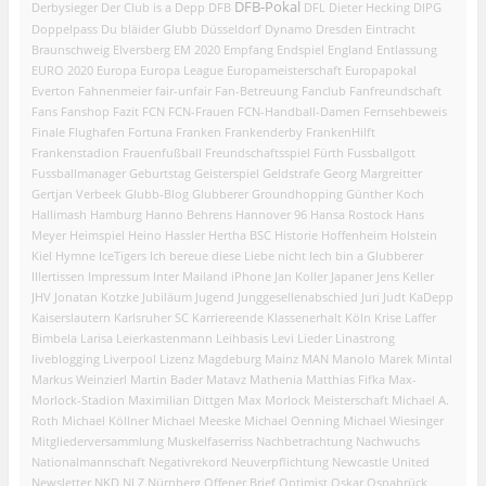
DFB-Pokal
Derbysieger
Der Club is a Depp
DFB
DFL
Dieter Hecking
DIPG
Doppelpass
Du bläider Glubb
Düsseldorf
Dynamo Dresden
Eintracht
Braunschweig
Elversberg
EM 2020
Empfang
Endspiel
England
Entlassung
EURO 2020
Europa
Europa League
Europameisterschaft
Europapokal
Everton
Fahnenmeier
fair-unfair
Fan-Betreuung
Fanclub
Fanfreundschaft
Fans
Fanshop
Fazit
FCN
FCN-Frauen
FCN-Handball-Damen
Fernsehbeweis
Finale
Flughafen
Fortuna
Franken
Frankenderby
FrankenHilft
Frankenstadion
Frauenfußball
Freundschaftsspiel
Fürth
Fussballgott
Fussballmanager
Geburtstag
Geisterspiel
Geldstrafe
Georg Margreitter
Gertjan Verbeek
Glubb-Blog
Glubberer
Groundhopping
Günther Koch
Hallimash
Hamburg
Hanno Behrens
Hannover 96
Hansa Rostock
Hans
Meyer
Heimspiel
Heino Hassler
Hertha BSC
Historie
Hoffenheim
Holstein
Kiel
Hymne
IceTigers
Ich bereue diese Liebe nicht
Iech bin a Glubberer
Illertissen
Impressum
Inter Mailand
iPhone
Jan Koller
Japaner
Jens Keller
JHV
Jonatan Kotzke
Jubiläum
Jugend
Junggesellenabschied
Juri Judt
KaDepp
Kaiserslautern
Karlsruher SC
Karriereende
Klassenerhalt
Köln
Krise
Laffer
Bimbela
Larisa
Leierkastenmann
Leihbasis
Levi
Lieder
Linastrong
liveblogging
Liverpool
Lizenz
Magdeburg
Mainz
MAN
Manolo
Marek Mintal
Markus Weinzierl
Martin Bader
Matavz
Mathenia
Matthias Fifka
Max-
Morlock-Stadion
Maximilian Dittgen
Max Morlock
Meisterschaft
Michael A.
Roth
Michael Köllner
Michael Meeske
Michael Oenning
Michael Wiesinger
Mitgliederversammlung
Muskelfaserriss
Nachbetrachtung
Nachwuchs
Nationalmannschaft
Negativrekord
Neuverpflichtung
Newcastle United
Newsletter
NKD
NLZ
Nürnberg
Offener Brief
Optimist
Oskar
Osnabrück