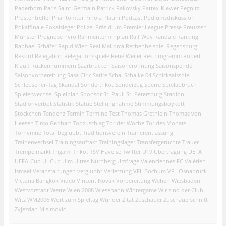
Paderborn
Paris Saint-Germain
Patrick Rakovsky
Pattex-Klewer
Pegnitz
Pfostentreffer
Phantomtor
Pinola
Platini
Podcast
Podiumsdiskussion
Pokalfinale
Pokalsieger
Polizei
Präsidium
Premier League
Presse
Preussen
Münster
Prognose
Pyro
Rahmenterminplan
Ralf Woy
Randale
Ranking
Raphael Schäfer
Rapid Wien
Real Mallorca
Rechenbeispiel
Regensburg
Rekord
Relegation
Relegationsspiele
René Weiler
Restprogramm
Robert
Klauß
Rückennummern
Saarbrücken
Saisoneröffnung
Saisonspende
Saisonvorbereitung
Sasa Ciric
Satire
Schal
Schalke 04
Schicksalsspiel
Schleusener-Tag
Skandal
Sondertrikot
Sonderzug
Sperre
Spielabbruch
Spielerwechsel
Spielplan
Sponsor
St. Pauli
St. Petersburg
Stadion
Stadionverbot
Statistik
Statue
Stellungnahme
Stimmungsboykott
Stöckchen
Tendenz
Termin
Termine
Test
Thomas Grethlein
Thomas von
Heesen
Timo Gebhart
Topzuschlag
Tor der Woche
Tor des Monats
Torhymne
Total beglubbt
Traditionsverein
Trainerentlassung
Trainerwechsel
Trainingsauftakt
Trainingslager
Transfergerüchte
Trauer
Trempelmarkt
Trigami
Trikot
TSV Havelse
Twitter
U19
Übertragung
UEFA
UEFA-Cup
UI-Cup
Ulm
Ultras Nürnberg
Umfrage
Valenciennes FC
Valèrien
Ismaël
Veranstaltungen
verglubbt
Verletzung
VFL Bochum
VFL Osnabrück
Victoria Bangkok
Video
Vincent Novák
Vorbereitung
Wehen Wiesbaden
Westvorstadt
Wette
Wien 2008
Wiesehahn
Wintergame
Wir sind der Club
Witz
WM2006
Wort zum Spieltag
Wunder
Zitat
Zuschauer
Zuschauerschnitt
Zvjezdan Misimovic