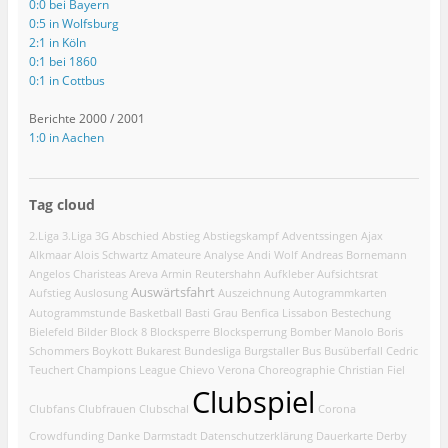
0:0 bei Bayern
0:5 in Wolfsburg
2:1 in Köln
0:1 bei 1860
0:1 in Cottbus
Berichte 2000 / 2001
1:0 in Aachen
Tag cloud
2.Liga
3.Liga
3G
Abschied
Abstieg
Abstiegskampf
Adventssingen
Ajax
Alkmaar
Alois Schwartz
Amateure
Analyse
Andi Wolf
Andreas Bornemann
Angelos Charisteas
Areva
Armin Reutershahn
Aufkleber
Aufsichtsrat
Auswärtsfahrt
Aufstieg
Auslosung
Auszeichnung
Autogrammkarten
Autogrammstunde
Basketball
Basti Grau
Benfica Lissabon
Bestechung
Bielefeld
Bilder
Block 8
Blocksperre
Blocksperrung
Bomber Manolo
Boris
Schommers
Boykott
Bukarest
Bundesliga
Burgstaller
Bus
Busüberfall
Cedric
Teuchert
Champions League
Chievo Verona
Choreographie
Christian Fiel
Clubspiel
Clubfans
Clubfrauen
Clubschal
Corona
Crowdfunding
Danke
Darmstadt
Datenschutzerklärung
Dauerkarte
Derby