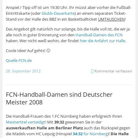
Anspiel / Tipp off ist um 19:30 Uhr. Ihr müsst aber vorher die Fußball-
Eintrittskarte (oder
Glubb-Dauerkarte
) an einem separaten Ticket-
Stand vor der Halle des BBZ in ein Basketballticket
UMTAUSCHEN
!
Das Angebot gilt natürlich nur solange, bis die Halle voll ist, die wir ja
alle noch in guter Erinnerung von den
Handball-Damen des FCN
haben. Wer nicht weiß wohin, der findet
hier die Anfahrt zur Halle
.
Coole Idee! Auf gehts! 🙂
Quelle FCN.de
28. September 2012
Kommentar verfassen
FCN-Handball-Damen sind Deutscher
Meister 2008
Die Handball-Frauen des 1.FC Nürnberg haben erfolgreich Ihren
Meistertitel verteidigt
! Mit
39:32
gewannen Sie in der
ausverkauften Halle am Berliner Platz
auch das Rückspiel gegen
die Mädels vom HC Leipzig (Hinspiel
34:32
für Nürnberg
)!
Die Halle