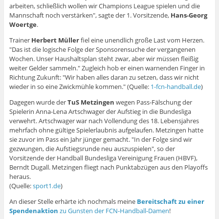
arbeiten, schließlich wollen wir Champions League spielen und die
Mannschaft noch verstärken", sagte der 1. Vorsitzende,
Hans-Georg
Woertge
.
Trainer
Herbert Müller
fiel eine unendlich große Last vom Herzen.
"Das ist die logische Folge der Sponsorensuche der vergangenen
Wochen. Unser Haushaltsplan steht zwar, aber wir müssen fleißig
weiter Gelder sammeln." Zugleich hob er einen warnenden Finger in
Richtung Zukunft: "Wir haben alles daran zu setzen, dass wir nicht
wieder in so eine Zwickmühle kommen." (Quelle:
1-fcn-handball.de
)
Dagegen wurde der
TuS Metzingen
wegen Pass-Fälschung der
Spielerin Anna-Lena Artschwager der Aufstieg in die Bundesliga
verwehrt. Artschwager war nach Vollendung des 18. Lebensjahres
mehrfach ohne gültige Spielerlaubnis aufgelaufen. Metzingen hatte
sie zuvor im Pass ein Jahr jünger gemacht. "In der Folge sind wir
gezwungen, die Aufstiegsrunde neu auszuspielen", so der
Vorsitzende der Handball Bundesliga Vereinigung Frauen (HBVF),
Berndt Dugall. Metzingen fliegt nach Punktabzügen aus den Playoffs
heraus.
(Quelle:
sport1.de
)
An dieser Stelle erhärte ich nochmals meine
Bereitschaft zu einer
Spendenaktion
zu Gunsten der FCN-Handball-Damen
!