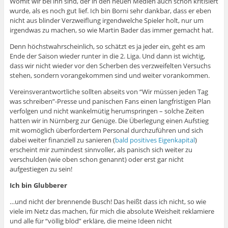
Womit wir bei ihn sind, der in den neuen Medien auch schon kritisiert
wurde, als es noch gut lief. Ich bin Borni sehr dankbar, dass er eben
nicht aus blinder Verzweiflung irgendwelche Spieler holt, nur um
irgendwas zu machen, so wie Martin Bader das immer gemacht hat.
Denn höchstwahrscheinlich, so schätzt es ja jeder ein, geht es am
Ende der Saison wieder runter in die 2. Liga. Und dann ist wichtig,
dass wir nicht wieder vor den Scherben des verzweifelten Versuchs
stehen, sondern vorangekommen sind und weiter vorankommen.
Vereinsverantwortliche sollten abseits von “Wir müssen jeden Tag
was schreiben”-Presse und panischen Fans einen langfristigen Plan
verfolgen und nicht wankelmütig herumspringen – solche Zeiten
hatten wir in Nürnberg zur Genüge. Die Überlegung einen Aufstieg
mit womöglich überfordertem Personal durchzuführen und sich
dabei weiter finanziell zu sanieren (
bald positives Eigenkapital
)
erscheint mir zumindest sinnvoller, als panisch sich weiter zu
verschulden (wie oben schon genannt) oder erst gar nicht
aufgestiegen zu sein!
Ich bin Glubberer
…und nicht der brennende Busch! Das heißt dass ich nicht, so wie
viele im Netz das machen, für mich die absolute Weisheit reklamiere
und alle für “völlig blöd” erkläre, die meine Ideen nicht