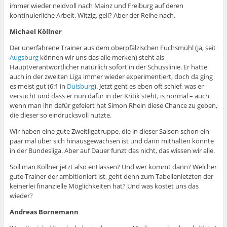
immer wieder neidvoll nach Mainz und Freiburg auf deren
kontinuierliche Arbeit. Witzig, gell? Aber der Reihe nach.
Michael Köllner
Der unerfahrene Trainer aus dem oberpfälzischen Fuchsmühl (ja, seit
Augsburg
können wir uns das alle merken) steht als
Hauptverantwortlicher natürlich sofort in der Schusslinie. Er hatte
auch in der zweiten Liga immer wieder experimentiert, doch da ging
es meist gut (6:1 in
Duisburg
). Jetzt geht es eben oft schief, was er
versucht und dass er nun dafür in der Kritik steht, is normal – auch
wenn man ihn dafür gefeiert hat Simon Rhein diese Chance zu geben,
die dieser so eindrucksvoll nutzte.
Wir haben eine gute Zweitligatruppe, die in dieser Saison schon ein
paar mal über sich hinausgewachsen ist und dann mithalten konnte
in der Bundesliga. Aber auf Dauer funzt das nicht, das wissen wir alle.
Soll man Köllner jetzt also entlassen? Und wer kommt dann? Welcher
gute Trainer der ambitioniert ist, geht denn zum Tabellenletzten der
keinerlei finanzielle Möglichkeiten hat? Und was kostet uns das
wieder?
Andreas Bornemann