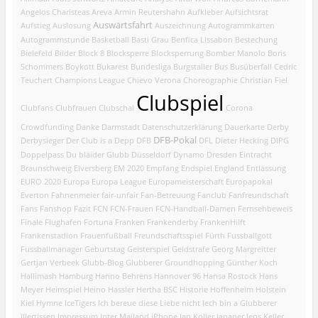
Angelos Charisteas
Areva
Armin Reutershahn
Aufkleber
Aufsichtsrat
Auswärtsfahrt
Aufstieg
Auslosung
Auszeichnung
Autogrammkarten
Autogrammstunde
Basketball
Basti Grau
Benfica Lissabon
Bestechung
Bielefeld
Bilder
Block 8
Blocksperre
Blocksperrung
Bomber Manolo
Boris
Schommers
Boykott
Bukarest
Bundesliga
Burgstaller
Bus
Busüberfall
Cedric
Teuchert
Champions League
Chievo Verona
Choreographie
Christian Fiel
Clubspiel
Clubfans
Clubfrauen
Clubschal
Corona
Crowdfunding
Danke
Darmstadt
Datenschutzerklärung
Dauerkarte
Derby
DFB-Pokal
Derbysieger
Der Club is a Depp
DFB
DFL
Dieter Hecking
DIPG
Doppelpass
Du bläider Glubb
Düsseldorf
Dynamo Dresden
Eintracht
Braunschweig
Elversberg
EM 2020
Empfang
Endspiel
England
Entlassung
EURO 2020
Europa
Europa League
Europameisterschaft
Europapokal
Everton
Fahnenmeier
fair-unfair
Fan-Betreuung
Fanclub
Fanfreundschaft
Fans
Fanshop
Fazit
FCN
FCN-Frauen
FCN-Handball-Damen
Fernsehbeweis
Finale
Flughafen
Fortuna
Franken
Frankenderby
FrankenHilft
Frankenstadion
Frauenfußball
Freundschaftsspiel
Fürth
Fussballgott
Fussballmanager
Geburtstag
Geisterspiel
Geldstrafe
Georg Margreitter
Gertjan Verbeek
Glubb-Blog
Glubberer
Groundhopping
Günther Koch
Hallimash
Hamburg
Hanno Behrens
Hannover 96
Hansa Rostock
Hans
Meyer
Heimspiel
Heino Hassler
Hertha BSC
Historie
Hoffenheim
Holstein
Kiel
Hymne
IceTigers
Ich bereue diese Liebe nicht
Iech bin a Glubberer
Illertissen
Impressum
Inter Mailand
iPhone
Jan Koller
Japaner
Jens Keller