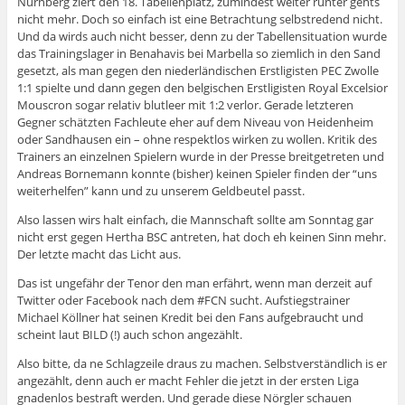
Nürnberg ziert den 18. Tabellenplatz, zumindest weiter runter gehts
nicht mehr. Doch so einfach ist eine Betrachtung selbstredend nicht.
Und da wirds auch nicht besser, denn zu der Tabellensituation wurde
das Trainingslager in Benahavis bei Marbella so ziemlich in den Sand
gesetzt, als man gegen den niederländischen Erstligisten PEC Zwolle
1:1 spielte und dann gegen den belgischen Erstligisten Royal Excelsior
Mouscron sogar relativ blutleer mit 1:2 verlor. Gerade letzteren
Gegner schätzten Fachleute eher auf dem Niveau von Heidenheim
oder Sandhausen ein – ohne respektlos wirken zu wollen. Kritik des
Trainers an einzelnen Spielern wurde in der Presse breitgetreten und
Andreas Bornemann konnte (bisher) keinen Spieler finden der “uns
weiterhelfen” kann und zu unserem Geldbeutel passt.
Also lassen wirs halt einfach, die Mannschaft sollte am Sonntag gar
nicht erst gegen Hertha BSC antreten, hat doch eh keinen Sinn mehr.
Der letzte macht das Licht aus.
Das ist ungefähr der Tenor den man erfährt, wenn man derzeit auf
Twitter oder Facebook nach dem #FCN sucht. Aufstiegstrainer
Michael Köllner hat seinen Kredit bei den Fans aufgebraucht und
scheint laut BILD (!) auch schon angezählt.
Also bitte, da ne Schlagzeile draus zu machen. Selbstverständlich is er
angezählt, denn auch er macht Fehler die jetzt in der ersten Liga
gnadenlos bestraft werden. Und gerade diese Nörgler schauen