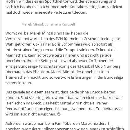
Hoffen wir, dass es ein Sportdirektor wird, der ebenso ruhig und
sachlich ist, aber vielleicht über mehr Kontakte verfügt, um vielleicht
mal doch wieder eine echte Perle zu entdecken.
Marek Mintal, vor einem Karusell
Womit wir bei Marek Mintal sind! Hier haben die
Vereinsverantwortlichen des FCN für meinen Geschmack eine gute
Wahl getroffen. Co-Trainer Boris Schommers wird ab sofort als
Interimstrainer fungieren und die Truppe trainieren. Er kennt die
Mannschaft, kann sofort weitertrainieren und ist nicht gerade
unerfahren. Ihm zur Seite gestellt wird als neuer Co-Trainer der
einzige Bundesliga-Torschützenkönig des 1.Fussball Club Nürnberg
überhaupt, das Phantom, Marek Mintal, der ohnehin seinen
Trainerschein macht und so wertvolle Erfahrungen in der Bundesliga
sammeln kann.
Das geniale an diesem Team ist, dass beide ohne Druck arbeiten
können. Sind sie erfolgreich, wunderbar, wenn nicht, der Karren war
ja eh schon im Dreck. Das heißt Mintal wird nicht als Trainer
“verbrannt” und kann eigentlich nur gewinnen – das Trainerkarussel
wird ihn also nicht erwischen. 😉
Außerdem würde man beim Fan-Pöbel den Marek nie derart
angehen, wie zuletzt Köllner angegangen wurde. Marek ist schließlich