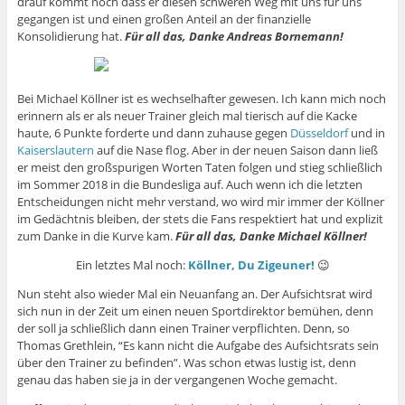
drauf kommt noch dass er diesen schweren Weg mit uns für uns
gegangen ist und einen großen Anteil an der finanzielle
Konsolidierung hat.
Für all das, Danke Andreas Bornemann!
Bei Michael Köllner ist es wechselhafter gewesen. Ich kann mich noch
erinnern als er als neuer Trainer gleich mal tierisch auf die Kacke
haute, 6 Punkte forderte und dann zuhause gegen
Düsseldorf
und in
Kaiserslautern
auf die Nase flog. Aber in der neuen Saison dann ließ
er meist den großspurigen Worten Taten folgen und stieg schließlich
im Sommer 2018 in die Bundesliga auf. Auch wenn ich die letzten
Entscheidungen nicht mehr verstand, wo wird mir immer der Köllner
im Gedächtnis bleiben, der stets die Fans respektiert hat und explizit
zum Danke in die Kurve kam.
Für all das, Danke Michael Köllner!
Ein letztes Mal noch:
Köllner, Du Zigeuner!
😉
Nun steht also wieder Mal ein Neuanfang an. Der Aufsichtsrat wird
sich nun in der Zeit um einen neuen Sportdirektor bemühen, denn
der soll ja schließlich dann einen Trainer verpflichten. Denn, so
Thomas Grethlein, “Es kann nicht die Aufgabe des Aufsichtsrats sein
über den Trainer zu befinden”. Was schon etwas lustig ist, denn
genau das haben sie ja in der vergangenen Woche gemacht.