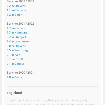
Berichte 2002 / 2003
0:2 bei Bayern
1:1 auf Schalke
1:2 in Berlin
Berichte 2001 / 2002
1:2 auf Schalke
1:3 in Hamburg
3:2 in Stuttgart
2:4 in Leverkusen
0:0 bei Bayern
0:5 in Wolfsburg
2:1 in Köln
0:1 bei 1860
0:1 in Cottbus
Berichte 2000 / 2001
1:0 in Aachen
Tag cloud
2.Liga
3.Liga
3G
Abschied
Abstieg
Abstiegskampf
Adventssingen
Ajax
Alkmaar
Alois Schwartz
Amateure
Analyse
Andi Wolf
Andreas Bornemann