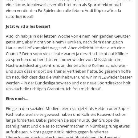
eine Ikone. Idealerweise verpflichtet man als Sportdirektor auch
einen verdienten Ex-Spieler den alle lieben: Andi Köpke wäre da
natürlich ideal!
Jetzt wird alles besser!
Also ich hab ja in der letzten Woche von einem reinigenden Gewitter
geträumt, aber nicht von einem Hurrikan, nach dem dann gleich
Haus und Hof komplett weg sind. Aber vielleicht ist das auch eine
Chance? Denn sooo viele Leute waren ja derart schlecht auf Köllner
zu sprechen und berichteten immer wieder von Mißständen im
Nachwuchsleistungszentrum, an denen alleine Köllner schuld war –
und auch dass er dort die Trainer vertrieben hatte. So gesehen hoffe
ich natürlich dass das die Wahrheit war und wir im NLZ wieder besser
werden – in der Bundesliga sowieso und der neue Sportdirektor holt
uns auch die richtigen Granaten. Ich freu mich drauf.
Eins noch…
Einige in den sozialen Medien feiern sich jetzt als Helden oder Super-
Fachleute, weil sie es gewusst haben und Köllners Rauswurf schon
lange forderten. Dabei gehören sie aber nur zu der Gruppe die
ständig hetzt und die es so schwer machen in Nürnberg ruhig etwas
aufzubauen. Nichts gegen Kritik, nichts gegen fundiertes
Hinterfragen, doch einige haben echt übertrieben. Und gerade