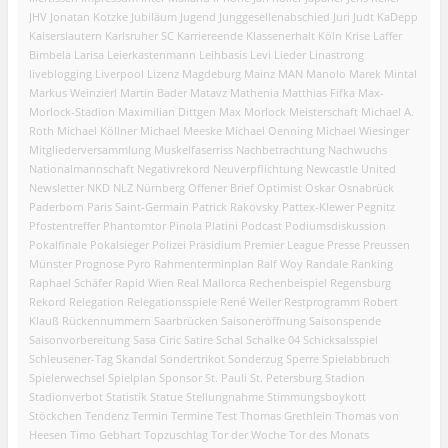
JHV
Jonatan Kotzke
Jubiläum
Jugend
Junggesellenabschied
Juri Judt
KaDepp
Kaiserslautern
Karlsruher SC
Karriereende
Klassenerhalt
Köln
Krise
Laffer
Bimbela
Larisa
Leierkastenmann
Leihbasis
Levi
Lieder
Linastrong
liveblogging
Liverpool
Lizenz
Magdeburg
Mainz
MAN
Manolo
Marek Mintal
Markus Weinzierl
Martin Bader
Matavz
Mathenia
Matthias Fifka
Max-
Morlock-Stadion
Maximilian Dittgen
Max Morlock
Meisterschaft
Michael A.
Roth
Michael Köllner
Michael Meeske
Michael Oenning
Michael Wiesinger
Mitgliederversammlung
Muskelfaserriss
Nachbetrachtung
Nachwuchs
Nationalmannschaft
Negativrekord
Neuverpflichtung
Newcastle United
Newsletter
NKD
NLZ
Nürnberg
Offener Brief
Optimist
Oskar
Osnabrück
Paderborn
Paris Saint-Germain
Patrick Rakovsky
Pattex-Klewer
Pegnitz
Pfostentreffer
Phantomtor
Pinola
Platini
Podcast
Podiumsdiskussion
Pokalfinale
Pokalsieger
Polizei
Präsidium
Premier League
Presse
Preussen
Münster
Prognose
Pyro
Rahmenterminplan
Ralf Woy
Randale
Ranking
Raphael Schäfer
Rapid Wien
Real Mallorca
Rechenbeispiel
Regensburg
Rekord
Relegation
Relegationsspiele
René Weiler
Restprogramm
Robert
Klauß
Rückennummern
Saarbrücken
Saisoneröffnung
Saisonspende
Saisonvorbereitung
Sasa Ciric
Satire
Schal
Schalke 04
Schicksalsspiel
Schleusener-Tag
Skandal
Sondertrikot
Sonderzug
Sperre
Spielabbruch
Spielerwechsel
Spielplan
Sponsor
St. Pauli
St. Petersburg
Stadion
Stadionverbot
Statistik
Statue
Stellungnahme
Stimmungsboykott
Stöckchen
Tendenz
Termin
Termine
Test
Thomas Grethlein
Thomas von
Heesen
Timo Gebhart
Topzuschlag
Tor der Woche
Tor des Monats