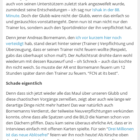
auch von seinen Unterstützern zuletzt stark angezweifelt wurde,
zumindest seine Entscheidungen – ich sag nur
Ishak in der 88.
Minute
. Doch der Glubb wäre nicht der Glubb, wenn das einfach so
und geräuschlos vonstattengeht. Denn nun ist man nicht nur den
Trainer los, sondern auch den Sportdirektor der ihn verpflichtet hat.
Denn jener Andreas Bornemann, den
ich vor kurzem hier noch
verteidigt
hab, stand derart hinter seiner (Trainer-) Verpflichtung und
Überzeugung, dass er seinen Trainer nicht feuern wollte (Respekt,
gabs das überhaupt schon mal?). Der Aufsichtsrat drohte dann wohl
wiederum mit dessen Rauswurf und – oh Schreck – auch das kochte
ihn nicht weich. So musste der AR erst Bornemann feuern um 12
Stunden später dann den Trainer zu feuern. “FCN at its best”.
Schade eigentlich
Denn dass sich jetzt wieder alle das Maul über unseren Glubb und
diese chaotischen Vorgänge zerreißen, zeigt aber auch wie lange wir
derartige Dinge nicht mehr hatten! Das war natürlich auch
Bornemanns Verdienst, der teilweise Neuverpflichtungen verkünden
konnte, ohne dass alle Spatzen und die BILD die Namen schon von
den Dächern pfiffen. Dazu kam seine überaus ehrliche Art, dass er in
Interviews einfach mit offenen Karten spielte. Für sein “
Drei Millionen
ist das neue Ablösefrei
” feiern wir ihn noch heute! Als Kirsche oben