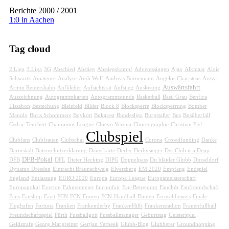
Berichte 2000 / 2001
1:0 in Aachen
Tag cloud
2.Liga
3.Liga
3G
Abschied
Abstieg
Abstiegskampf
Adventssingen
Ajax
Alkmaar
Alois
Schwartz
Amateure
Analyse
Andi Wolf
Andreas Bornemann
Angelos Charisteas
Areva
Auswärtsfahrt
Armin Reutershahn
Aufkleber
Aufsichtsrat
Aufstieg
Auslosung
Auszeichnung
Autogrammkarten
Autogrammstunde
Basketball
Basti Grau
Benfica
Lissabon
Bestechung
Bielefeld
Bilder
Block 8
Blocksperre
Blocksperrung
Bomber
Manolo
Boris Schommers
Boykott
Bukarest
Bundesliga
Burgstaller
Bus
Busüberfall
Cedric Teuchert
Champions League
Chievo Verona
Choreographie
Christian Fiel
Clubspiel
Clubfans
Clubfrauen
Clubschal
Corona
Crowdfunding
Danke
Darmstadt
Datenschutzerklärung
Dauerkarte
Derby
Derbysieger
Der Club is a Depp
DFB-Pokal
DFB
DFL
Dieter Hecking
DIPG
Doppelpass
Du bläider Glubb
Düsseldorf
Dynamo Dresden
Eintracht Braunschweig
Elversberg
EM 2020
Empfang
Endspiel
England
Entlassung
EURO 2020
Europa
Europa League
Europameisterschaft
Europapokal
Everton
Fahnenmeier
fair-unfair
Fan-Betreuung
Fanclub
Fanfreundschaft
Fans
Fanshop
Fazit
FCN
FCN-Frauen
FCN-Handball-Damen
Fernsehbeweis
Finale
Flughafen
Fortuna
Franken
Frankenderby
FrankenHilft
Frankenstadion
Frauenfußball
Freundschaftsspiel
Fürth
Fussballgott
Fussballmanager
Geburtstag
Geisterspiel
Geldstrafe
Georg Margreitter
Gertjan Verbeek
Glubb-Blog
Glubberer
Groundhopping