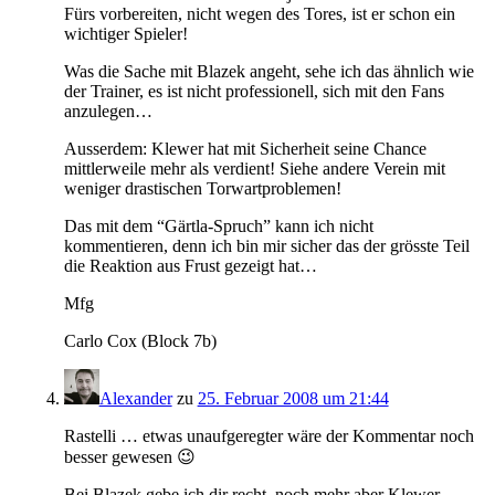
Fürs vorbereiten, nicht wegen des Tores, ist er schon ein
wichtiger Spieler!
Was die Sache mit Blazek angeht, sehe ich das ähnlich wie
der Trainer, es ist nicht professionell, sich mit den Fans
anzulegen…
Ausserdem: Klewer hat mit Sicherheit seine Chance
mittlerweile mehr als verdient! Siehe andere Verein mit
weniger drastischen Torwartproblemen!
Das mit dem “Gärtla-Spruch” kann ich nicht
kommentieren, denn ich bin mir sicher das der grösste Teil
die Reaktion aus Frust gezeigt hat…
Mfg
Carlo Cox (Block 7b)
Alexander
zu
25. Februar 2008 um 21:44
Rastelli … etwas unaufgeregter wäre der Kommentar noch
besser gewesen 😉
Bei Blazek gebe ich dir recht, noch mehr aber Klewer.