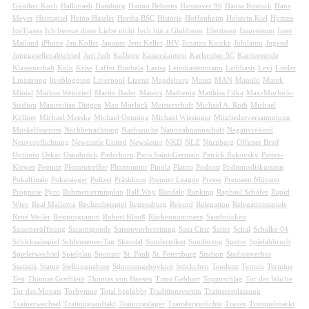
Günther Koch
Hallimash
Hamburg
Hanno Behrens
Hannover 96
Hansa Rostock
Hans
Meyer
Heimspiel
Heino Hassler
Hertha BSC
Historie
Hoffenheim
Holstein Kiel
Hymne
IceTigers
Ich bereue diese Liebe nicht
Iech bin a Glubberer
Illertissen
Impressum
Inter
Mailand
iPhone
Jan Koller
Japaner
Jens Keller
JHV
Jonatan Kotzke
Jubiläum
Jugend
Junggesellenabschied
Juri Judt
KaDepp
Kaiserslautern
Karlsruher SC
Karriereende
Klassenerhalt
Köln
Krise
Laffer Bimbela
Larisa
Leierkastenmann
Leihbasis
Levi
Lieder
Linastrong
liveblogging
Liverpool
Lizenz
Magdeburg
Mainz
MAN
Manolo
Marek
Mintal
Markus Weinzierl
Martin Bader
Matavz
Mathenia
Matthias Fifka
Max-Morlock-
Stadion
Maximilian Dittgen
Max Morlock
Meisterschaft
Michael A. Roth
Michael
Köllner
Michael Meeske
Michael Oenning
Michael Wiesinger
Mitgliederversammlung
Muskelfaserriss
Nachbetrachtung
Nachwuchs
Nationalmannschaft
Negativrekord
Neuverpflichtung
Newcastle United
Newsletter
NKD
NLZ
Nürnberg
Offener Brief
Optimist
Oskar
Osnabrück
Paderborn
Paris Saint-Germain
Patrick Rakovsky
Pattex-
Klewer
Pegnitz
Pfostentreffer
Phantomtor
Pinola
Platini
Podcast
Podiumsdiskussion
Pokalfinale
Pokalsieger
Polizei
Präsidium
Premier League
Presse
Preussen Münster
Prognose
Pyro
Rahmenterminplan
Ralf Woy
Randale
Ranking
Raphael Schäfer
Rapid
Wien
Real Mallorca
Rechenbeispiel
Regensburg
Rekord
Relegation
Relegationsspiele
René Weiler
Restprogramm
Robert Klauß
Rückennummern
Saarbrücken
Saisoneröffnung
Saisonspende
Saisonvorbereitung
Sasa Ciric
Satire
Schal
Schalke 04
Schicksalsspiel
Schleusener-Tag
Skandal
Sondertrikot
Sonderzug
Sperre
Spielabbruch
Spielerwechsel
Spielplan
Sponsor
St. Pauli
St. Petersburg
Stadion
Stadionverbot
Statistik
Statue
Stellungnahme
Stimmungsboykott
Stöckchen
Tendenz
Termin
Termine
Test
Thomas Grethlein
Thomas von Heesen
Timo Gebhart
Topzuschlag
Tor der Woche
Tor des Monats
Torhymne
Total beglubbt
Traditionsverein
Trainerentlassung
Trainerwechsel
Trainingsauftakt
Trainingslager
Transfergerüchte
Trauer
Trempelmarkt