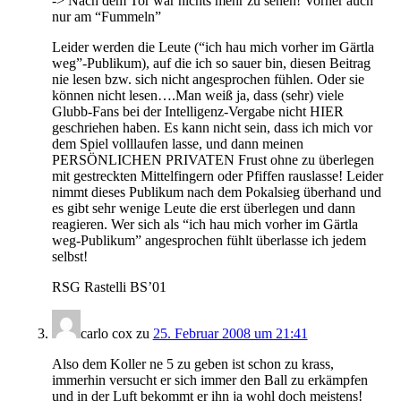
-> Nach dem Tor war nichts mehr zu sehen! Vorher auch
nur am “Fummeln”
Leider werden die Leute (“ich hau mich vorher im Gärtla
weg”-Publikum), auf die ich so sauer bin, diesen Beitrag
nie lesen bzw. sich nicht angesprochen fühlen. Oder sie
können nicht lesen….Man weiß ja, dass (sehr) viele
Glubb-Fans bei der Intelligenz-Vergabe nicht HIER
geschriehen haben. Es kann nicht sein, dass ich mich vor
dem Spiel volllaufen lasse, und dann meinen
PERSÖNLICHEN PRIVATEN Frust ohne zu überlegen
mit gestreckten Mittelfingern oder Pfiffen rauslasse! Leider
nimmt dieses Publikum nach dem Pokalsieg überhand und
es gibt sehr wenige Leute die erst überlegen und dann
reagieren. Wer sich als “ich hau mich vorher im Gärtla
weg-Publikum” angesprochen fühlt überlasse ich jedem
selbst!
RSG Rastelli BS’01
carlo cox
zu
25. Februar 2008 um 21:41
Also dem Koller ne 5 zu geben ist schon zu krass,
immerhin versucht er sich immer den Ball zu erkämpfen
und in der Luft bekommt er ihn ja wohl doch meistens!