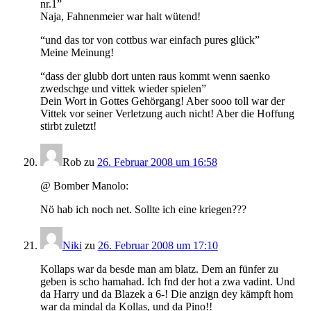
nr.1”
Naja, Fahnenmeier war halt wütend!
“und das tor von cottbus war einfach pures glück”
Meine Meinung!
“dass der glubb dort unten raus kommt wenn saenko
zwedschge und vittek wieder spielen”
Dein Wort in Gottes Gehörgang! Aber sooo toll war der
Vittek vor seiner Verletzung auch nicht! Aber die Hoffung
stirbt zuletzt!
Rob
zu
26. Februar 2008 um 16:58
@ Bomber Manolo:
Nö hab ich noch net. Sollte ich eine kriegen???
Niki
zu
26. Februar 2008 um 17:10
Kollaps war da besde man am blatz. Dem an fünfer zu
geben is scho hamahad. Ich fnd der hot a zwa vadint. Und
da Harry und da Blazek a 6-! Die anzign dey kämpft hom
war da mindal da Kollas, und da Pino!!