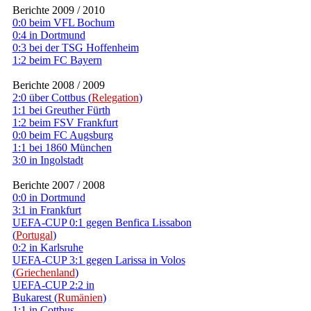
Berichte 2009 / 2010
0:0 beim VFL Bochum
0:4 in Dortmund
0:3 bei der TSG Hoffenheim
1:2 beim FC Bayern
Berichte 2008 / 2009
2:0 über Cottbus (
Relegation
)
1:1 bei Greuther Fürth
1:2 beim FSV Frankfurt
0:0 beim FC Augsburg
1:1 bei 1860 München
3:0 in Ingolstadt
Berichte 2007 / 2008
0:0 in Dortmund
3:1 in Frankfurt
UEFA-CUP 0:1 gegen Benfica Lissabon
(
Portugal
)
0:2 in Karlsruhe
UEFA-CUP 3:1 gegen Larissa in Volos
(
Griechenland
)
UEFA-CUP 2:2 in
Bukarest (
Rumänien
)
1:1 in Cottbus