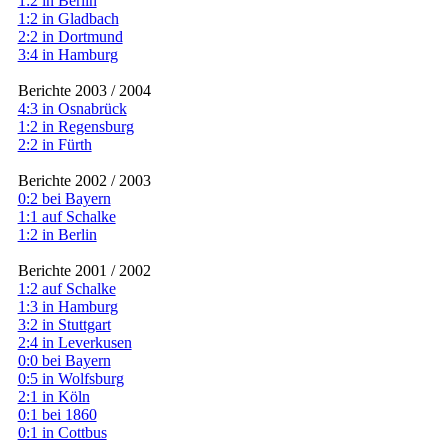
1:2 in Berlin
1:2 in Gladbach
2:2 in Dortmund
3:4 in Hamburg
Berichte 2003 / 2004
4:3 in Osnabrück
1:2 in Regensburg
2:2 in Fürth
Berichte 2002 / 2003
0:2 bei Bayern
1:1 auf Schalke
1:2 in Berlin
Berichte 2001 / 2002
1:2 auf Schalke
1:3 in Hamburg
3:2 in Stuttgart
2:4 in Leverkusen
0:0 bei Bayern
0:5 in Wolfsburg
2:1 in Köln
0:1 bei 1860
0:1 in Cottbus