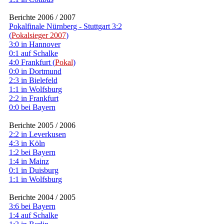
Berichte 2006 / 2007
Pokalfinale Nürnberg - Stuttgart 3:2
(
Pokalsieger 2007
)
3:0 in Hannover
0:1 auf Schalke
4:0 Frankfurt (
Pokal
)
0:0 in Dortmund
2:3 in Bielefeld
1:1 in Wolfsburg
2:2 in Frankfurt
0:0 bei Bayern
Berichte 2005 / 2006
2:2 in Leverkusen
4:3 in Köln
1:2 bei Bayern
1:4 in Mainz
0:1 in Duisburg
1:1 in Wolfsburg
Berichte 2004 / 2005
3:6 bei Bayern
1:4 auf Schalke