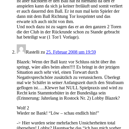
ist aber nachdem er den Ball hat ist niemand da den er
anspielen kann da sich ja keiner freiläuft und somit verliert
er auch dauernd den Ball. Er ist nun mal kein Spieler der
dann mit dem Ball Richtung Tor lossprintet und das
erwarte ich auch nicht von ihm.
Und noch dazu ist zu sagen das er an den ganzen 2 Toren
die der Club in der Rückrunde schon zu Stande gebracht
hat beteiligt war (1 Tor/1 Vorlage).
Rastelli
zu
25. Februar 2008 um 19:59
Blazek: Wenn der Ball kurz vor Schluss nicht über ihn
springt, wäre alles beim alten!!!! Es bringt in der jetzigen
Situation auch sehr viel, einen Torwart durch
Negativsprechchöre zusätzlich zu verunsichern. Überlegt
mal wie Schäfer in seiner Anfangszeit durch den Strafraum
geflogen ist…..Klewer hat NULL Spielpraxis und wird zu
Recht kein Stammtorhüter in der Bundesliga sein
(Erinnerung: Jahrelang in Rostock Nr. 2) Lobby Blazek?
Wolf 2
Wieder ne Bank! “Löw – schau endlich hin!”
-> Hier wurden seine mehrfachen Unsicherheiten total
übersehen! Lobby? Hauptsache das “ich hau mich vorher