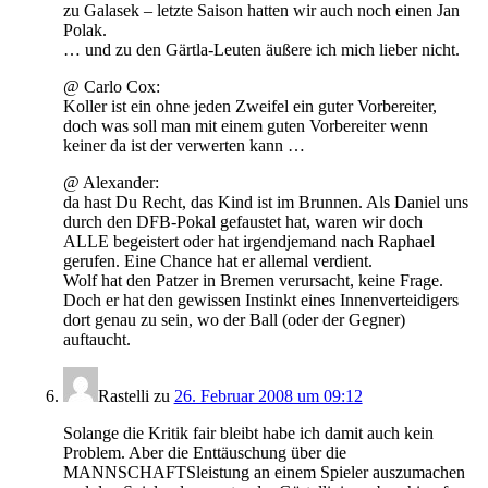
zu Galasek – letzte Saison hatten wir auch noch einen Jan
Polak.
… und zu den Gärtla-Leuten äußere ich mich lieber nicht.
@ Carlo Cox:
Koller ist ein ohne jeden Zweifel ein guter Vorbereiter,
doch was soll man mit einem guten Vorbereiter wenn
keiner da ist der verwerten kann …
@ Alexander:
da hast Du Recht, das Kind ist im Brunnen. Als Daniel uns
durch den DFB-Pokal gefaustet hat, waren wir doch
ALLE begeistert oder hat irgendjemand nach Raphael
gerufen. Eine Chance hat er allemal verdient.
Wolf hat den Patzer in Bremen verursacht, keine Frage.
Doch er hat den gewissen Instinkt eines Innenverteidigers
dort genau zu sein, wo der Ball (oder der Gegner)
auftaucht.
Rastelli
zu
26. Februar 2008 um 09:12
Solange die Kritik fair bleibt habe ich damit auch kein
Problem. Aber die Enttäuschung über die
MANNSCHAFTSleistung an einem Spieler auszumachen