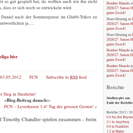
 so gut gespielt hat, da wollten auch wir ihn nicht
Bomber Manolo
z
, dass er sich noch so entwickeln wird.
2026/27: Saison H
guten Zweck!
, Daniel nach der Sommerpause im Glubb-Trikot zu
Horst Heuring
zu
antwortlichen ja….
2026/27: Saison H
guten Zweck!
Horst Heuring
zu
2026/27: Saison H
guten Zweck!
Bomber Manolo
z
liga hier
2026/27: Saison H
guten Zweck!
Bomber Manolo
z
2026/27: Saison H
guten Zweck!
03.05.2012
FCN
Subscribe to
RSS
feed
Berichte
r Sieg in Sinsheim!
Stadion-pics am
»Blog-Beitrag danach:»
Ende der Berichte
FCN – Leverkusen 1:4! Tag der grossen Gesten!
»
Berichte 2012 / 2
0:4 bei den Bayern
 Timothy Chandler spielen zusammen – beim
2:1 in Augsburg
0:0 in Frankfurt
1:2 in Mainz