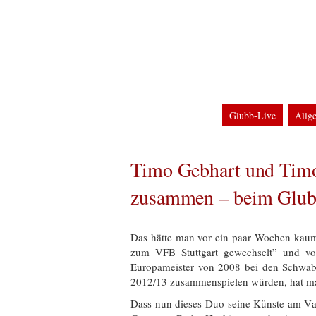
Home
Impressum
Datenschutzerklärun
Glubb-Blog
Clu
Glubb-Live
Allg
DFB-Pokal
Term
Champions League
Timo Gebhart und Timo
zusammen – beim Glu
Das hätte man vor ein paar Wochen kaum
zum VFB Stuttgart gewechselt” und v
Europameister von 2008 bei den Schwabe
2012/13 zusammenspielen würden, hat ma
Dass nun dieses Duo seine Künste am Valz