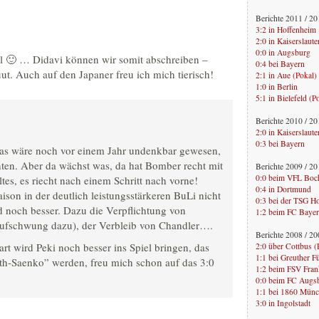
Berichte 2011 / 2
3:2 in Hoffenheim
2:0 in Kaiserslaute
0:0 in Augsburg
il 🙂 … Didavi können wir somit abschreiben –
0:4 bei Bayern
ut. Auch auf den Japaner freu ich mich tierisch!
2:1 in Aue (
Pokal
)
1:0 in Berlin
5:1 in Bielefeld (
P
Berichte 2010 / 2
2:0 in Kaiserslaute
0:3 bei Bayern
 Das wäre noch vor einem Jahr undenkbar gewesen,
ten. Aber da wächst was, da hat Bomber recht mit
Berichte 2009 / 2
0:0 beim VFL Bo
es, es riecht nach einem Schritt nach vorne!
0:4 in Dortmund
aison in der deutlich leistungsstärkeren BuLi nicht
0:3 bei der TSG H
 noch besser. Dazu die Verpflichtung von
1:2 beim FC Baye
Aufschwung dazu), der Verbleib von Chandler….
Berichte 2008 / 2
t wird Peki noch besser ins Spiel bringen, das
2:0 über Cottbus (
1:1 bei Greuther F
oth-Saenko” werden, freu mich schon auf das 3:0
1:2 beim FSV Fran
0:0 beim FC Augs
1:1 bei 1860 Mün
3:0 in Ingolstadt