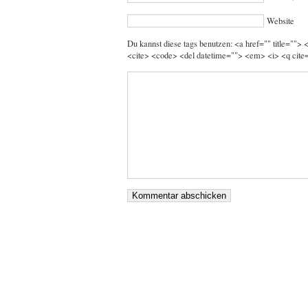
Website
Du kannst diese tags benutzen: <a href="" title="">
<cite> <code> <del datetime=""> <em> <i> <q cite=