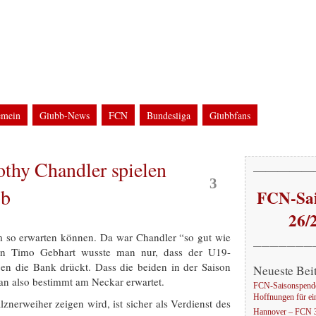
g
WM2006 in Nürnberg
bfans bei FCN-Auswärtsfahrten und Groundhopping
emein
Glubb-News
FCN
Bundesliga
Glubbfans
ine
UEFA-Cup / UI-Cup
Glubb-Auswärts
Groundhopping
EM
Stadion
WM
thy Chandler spielen
Mai
—————
3
bb
FCN-Sai
26/
 so erwarten können. Da war Chandler “so gut wie
———————
on Timo Gebhart wusste man nur, dass der U19-
n die Bank drückt. Dass die beiden in der Saison
Neueste Bei
n also bestimmt am Neckar erwartet.
FCN-Saisonspende
Hoffnungen für ei
nerweiher zeigen wird, ist sicher als Verdienst des
Hannover – FCN 3