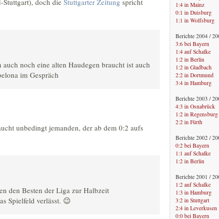
-Stuttgart), doch die
Stuttgarter Zeitung
spricht
1:4 in Mainz
0:1 in Duisburg
1:1 in Wolfsburg
Berichte 2004 / 2
3:6 bei Bayern
1:4 auf Schalke
1:2 in Berlin
 auch noch eine alten Haudegen braucht ist auch
1:2 in Gladbach
belona im Gespräch
2:2 in Dortmund
3:4 in Hamburg
Berichte 2003 / 2
4:3 in Osnabrück
1:2 in Regensburg
2:2 in Fürth
aucht unbedingt jemanden, der ab dem 0:2 aufs
Berichte 2002 / 2
0:2 bei Bayern
1:1 auf Schalke
1:2 in Berlin
Berichte 2001 / 2
1:2 auf Schalke
n den Besten der Liga zur Halbzeit
1:3 in Hamburg
s Spielfeld verlässt. 😉
3:2 in Stuttgart
2:4 in Leverkusen
0:0 bei Bayern