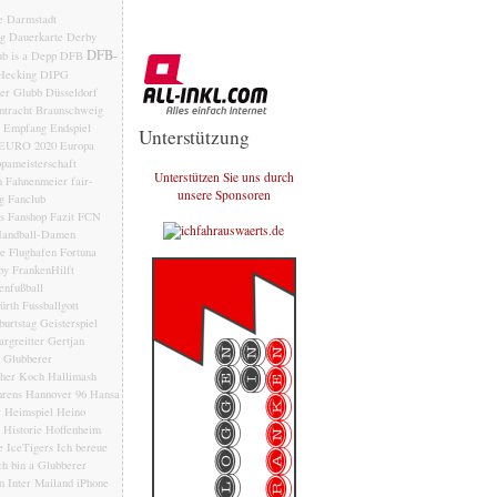
e
Darmstadt
ng
Dauerkarte
Derby
DFB-
b is a Depp
DFB
Hecking
DIPG
der Glubb
Düsseldorf
ntracht Braunschweig
Empfang
Endspiel
Unterstützung
EURO 2020
Europa
pameisterschaft
Unterstützen Sie uns durch
n
Fahnenmeier
fair-
unsere Sponsoren
g
Fanclub
s
Fanshop
Fazit
FCN
andball-Damen
le
Flughafen
Fortuna
by
FrankenHilft
enfußball
ürth
Fussballgott
burtstag
Geisterspiel
rgreitter
Gertjan
Glubberer
her Koch
Hallimash
rens
Hannover 96
Hansa
r
Heimspiel
Heino
Historie
Hoffenheim
e
IceTigers
Ich bereue
ch bin a Glubberer
m
Inter Mailand
iPhone