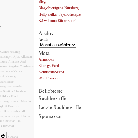
Blog
Blog-abfertigung Nürnberg
Heilpraktiker Psychotherapie
Kärwaboum Rückersdorf
001
Archiv
Archiv
Meta
schied
Abstieg
ntssingen
Ajax
Alkmaar
Anmelden
teure
Analyse
Andi
Eintrags-Feed
emann
Angelos Charisteas
rshahn
Aufkleber
Kommentar-Feed
g
Auslosung
WordPress.org
zeichnung
utogrammstunde
Beliebteste
au
Benfica Lissabon
d
Bilder
Block 8
Suchbegriffe
errung
Bomber Manolo
Letzte Suchbegriffe
ykott
Bukarest
ler
Bus
Busüberfall
Sponsoren
mpions League
Chievo
ie
Christian Fiel
Clubschal
el
Corona