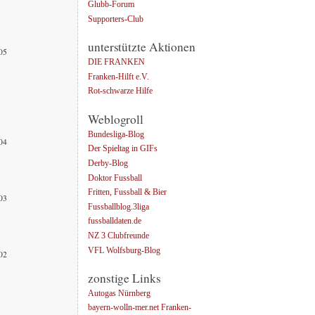
Glubb-Forum
Supporters-Club
unterstützte Aktionen
005
DIE FRANKEN
Franken-Hilft e.V.
Rot-schwarze Hilfe
Weblogroll
Bundesliga-Blog
004
Der Spieltag in GIFs
Derby-Blog
Doktor Fussball
Fritten, Fussball & Bier
003
Fussballblog.3liga
fussballdaten.de
NZ 3 Clubfreunde
VFL Wolfsburg-Blog
002
zonstige Links
Autogas Nürnberg
bayern-wolln-mer.net Franken-