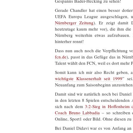
Gespanns Bader-Hecking zu sehen!
Gerade Chandler hat einen besser dotier
UEFA Europa League ausgeschlagen, 
Nürnberger Zeitung
). Er zeigt damit 
heutzutage kaum mehr vor), die ihm die
Nürnberg weiterhin etwas aufzubauen. 
hinterher rennt!
Dass nun auch noch die Verpflichtung v
fcn.de
), passt in das Gefüge das in Nürnb
Talent wählt den FCN, weil es dort mehr P
Somit kann ich mir also Recht geben, a
wichtigste Klassenerhalt seit 1999
” sei
Neuanfang zum Saisonbeginn anzustehen
Damit sind wir natürlich noch bei Daniel 
in den letzten 8 Spielen entscheidenden A
sich nach dem
3:2-Sieg in Hoffenheim
Coach Bruno Labbadia
– so schreiben d
Online, Sport1 oder Bild. Ohne diesen zu n
Bei Daniel Didavi war es von Anfang an kl