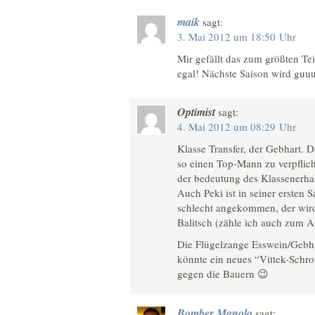
maik
sagt:
3. Mai 2012 um 18:50 Uhr
Mir gefällt das zum größten Te
egal! Nächste Saison wird guuu
Optimist
sagt:
4. Mai 2012 um 08:29 Uhr
Klasse Transfer, der Gebhart.
so einen Top-Mann zu verpflich
der bedeutung des Klassenerhalt
Auch Peki ist in seiner ersten S
schlecht angekommen, der wird
Balitsch (zähle ich auch zum 
Die Flügelzange Esswein/Gebhar
könnte ein neues “Vittek-Schr
gegen die Bauern 😉
Bomber Manolo
sagt: