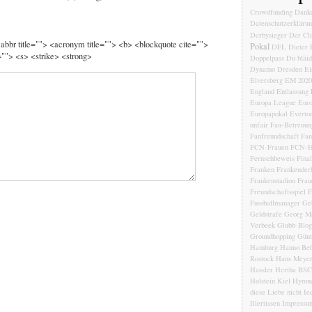
Crowdfunding
Dank
Datenschutzerkläru
Derbysieger
Der Clu
 <abbr title=""> <acronym title=""> <b> <blockquote cite="">
Pokal
DFL
Dieter 
""> <s> <strike> <strong>
Doppelpass
Du bläi
Dynamo Dresden
Ei
Elversberg
EM 2020
England
Entlassung
Europa League
Euro
Europapokal
Everto
unfair
Fan-Betreuun
Fanfreundschaft
Fan
FCN-Frauen
FCN-H
Fernsehbeweis
Fina
Franken
Frankender
Frankenstadion
Frau
Freundschaftsspiel
F
Fussballmanager
Ge
Geldstrafe
Georg Ma
Verbeek
Glubb-Blog
Groundhopping
Günt
Hamburg
Hanno Beh
Rostock
Hans Meye
Hassler
Hertha BSC
Holstein Kiel
Hymn
diese Liebe nicht
Ie
Illertissen
Impressu