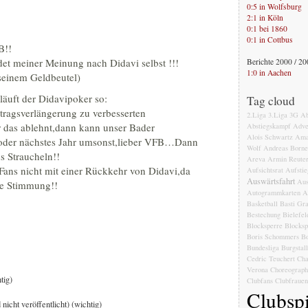
0:5 in Wolfsburg
2:1 in Köln
0:1 bei 1860
0:1 in Cottbus
B!!
et meiner Meinung nach Didavi selbst !!!
Berichte 2000 / 2
1:0 in Aachen
seinem Geldbeutel)
läuft der Didavipoker so:
Tag cloud
tragsverlängerung zu verbesserten
2.Liga
3.Liga
3G
Ab
 das ablehnt,dann kann unser Bader
Abstiegskampf
Adve
Alois Schwartz
Ama
oder nächstes Jahr umsonst,lieber VFB…Dann
Wolf
Andreas Born
s Straucheln!!
Areva
Armin Reute
 Fans nicht mit einer Rückkehr von Didavi,da
Aufsichtsrat
Aufstie
Auswärtsfahrt
Aus
ge Stimmung!!
Autogrammkarten
A
Basketball
Basti Gr
Bestechung
Bielefel
Blocksperre
Blocksp
Boris Schommers
Bo
Bundesliga
Burgstal
Cedric Teuchert
Cha
Verona
Choreograph
tig)
Clubfans
Clubfrauen
Clubspi
 nicht veröffentlicht) (wichtig)