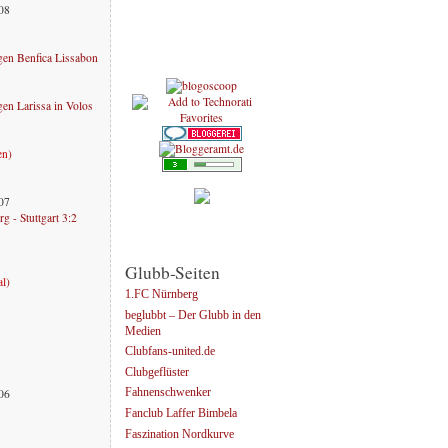
008
en Benfica Lissabon
n Larissa in Volos
en
)
007
g - Stuttgart 3:2
Glubb-Seiten
al
)
1.FC Nürnberg
beglubbt – Der Glubb in den
Medien
Clubfans-united.de
Clubgeflüster
006
Fahnenschwenker
Fanclub Laffer Bimbela
Faszination Nordkurve