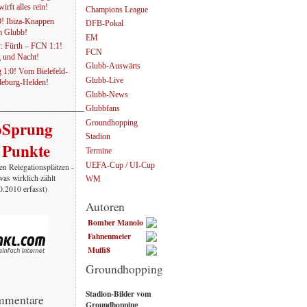
irft alles rein!
Champions League
0! Ibiza-Knappen
DFB-Pokal
em Glubb!
EM
: Fürth – FCN 1:1!
FCN
g und Nacht!
Glubb-Auswärts
1:0! Vom Bielefeld-
Glubb-Live
eburg-Helden!
Glubb-News
———————–
Glubbfans
oSprung
Groundhopping
Stadion
 Punkte
Termine
UEFA-Cup / UI-Cup
en Relegationsplätzen -
was wirklich zählt
WM
10.2010 erfasst)
Autoren
Bomber Manolo
Fahnenmeier
Muffi8
Groundhopping
Stadion-Bilder vom
mmentare
Groundhopping