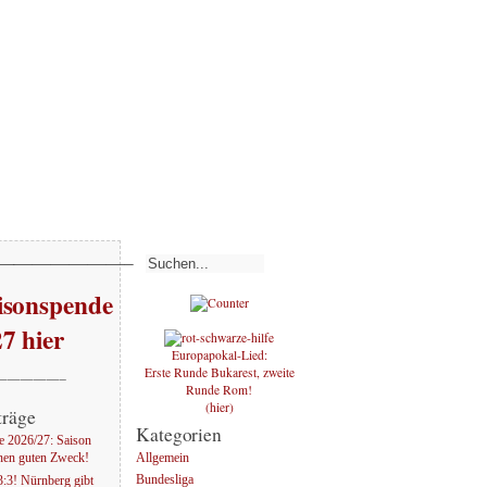
———————–
sonspende
27 hier
Europapokal-Lied:
Erste Runde Bukarest, zweite
—————–
Runde Rom!
(hier)
träge
Kategorien
 2026/27: Saison
Allgemein
nen guten Zweck!
Bundesliga
:3! Nürnberg gibt