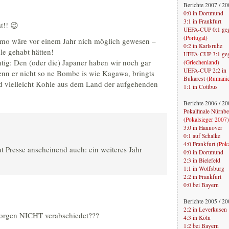
Berichte 2007 / 2
0:0 in Dortmund
3:1 in Frankfurt
t!! 😉
UEFA-CUP 0:1 geg
(
Portugal
)
Timo wäre vor einem Jahr nich möglich gewesen –
0:2 in Karlsruhe
le gehabt hätten!
UEFA-CUP 3:1 gege
tig: Den (oder die) Japaner haben wir noch gar
(
Griechenland
)
UEFA-CUP 2:2 in
nn er nicht so ne Bombe is wie Kagawa, bringts
Bukarest (
Rumäni
 vielleicht Kohle aus dem Land der aufgehenden
1:1 in Cottbus
Berichte 2006 / 2
Pokalfinale Nürnber
(
Pokalsieger 2007
)
3:0 in Hannover
0:1 auf Schalke
4:0 Frankfurt (
Pok
ut Presse anscheinend auch: ein weiteres Jahr
0:0 in Dortmund
2:3 in Bielefeld
1:1 in Wolfsburg
2:2 in Frankfurt
0:0 bei Bayern
Berichte 2005 / 2
2:2 in Leverkusen
orgen NICHT verabschiedet???
4:3 in Köln
1:2 bei Bayern