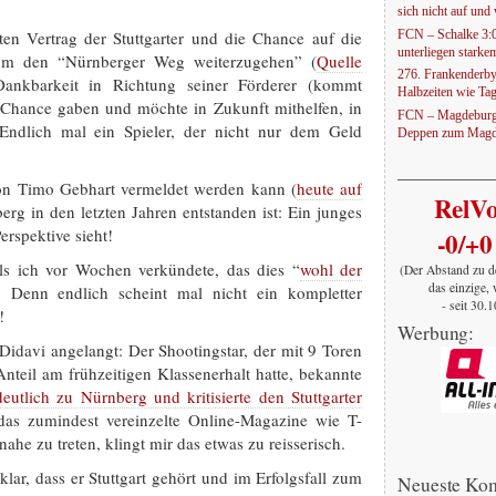
sich nicht auf und w
ten Vertrag der Stuttgarter und die Chance auf die
FCN – Schalke 3:
unterliegen stark
um den “Nürnberger Weg weiterzugehen” (
Quelle
276. Frankenderby
Dankbarkeit in Richtung seiner Förderer (kommt
Halbzeiten wie Ta
 Chance gaben und möchte in Zukunft mithelfen, in
FCN – Magdeburg 
Endlich mal ein Spieler, der nicht nur dem Geld
Deppen zum Magd
—————
on Timo Gebhart vermeldet werden kann (
heute auf
RelV
erg in den letzten Jahren entstanden ist: Ein junges
erspektive sieht!
-0/+0
ls ich vor Wochen verkündete, das dies “
wohl der
(Der Abstand zu d
das einzige, 
. Denn endlich scheint mal nicht ein kompletter
- seit 30.
!
Werbung:
Didavi angelangt: Der Shootingstar, der mit 9 Toren
nteil am frühzeitigen Klassenerhalt hatte, bekannte
deutlich zu Nürnberg und kritisierte den Stuttgarter
as zumindest vereinzelte Online-Magazine wie T-
ahe zu treten, klingt mir das etwas zu reisserisch.
ar, dass er Stuttgart gehört und im Erfolgsfall zum
Neueste Ko