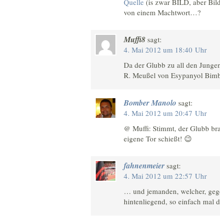
Quelle
(is zwar BILD, aber Bild
von einem Machtwort…?
Muffi8
sagt:
4. Mai 2012 um 18:40 Uhr
Da der Glubb zu all den Jungen
R. Meußel von Esypanyol Bim
Bomber Manolo
sagt:
4. Mai 2012 um 20:47 Uhr
@ Muffi: Stimmt, der Glubb br
eigene Tor schießt! 😉
fahnenmeier
sagt:
4. Mai 2012 um 22:57 Uhr
… und jemanden, welcher, gege
hintenliegend, so einfach mal da