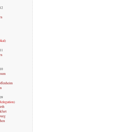
012
rn
okal
)
011
rn
010
chum
offenheim
rn
009
Relegation
)
ürth
kfurt
burg
chen