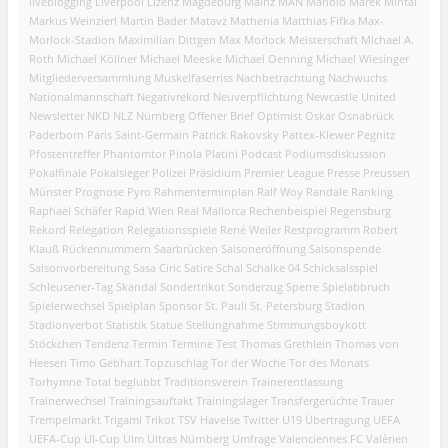
liveblogging
Liverpool
Lizenz
Magdeburg
Mainz
MAN
Manolo
Marek Mintal
Markus Weinzierl
Martin Bader
Matavz
Mathenia
Matthias Fifka
Max-
Morlock-Stadion
Maximilian Dittgen
Max Morlock
Meisterschaft
Michael A.
Roth
Michael Köllner
Michael Meeske
Michael Oenning
Michael Wiesinger
Mitgliederversammlung
Muskelfaserriss
Nachbetrachtung
Nachwuchs
Nationalmannschaft
Negativrekord
Neuverpflichtung
Newcastle United
Newsletter
NKD
NLZ
Nürnberg
Offener Brief
Optimist
Oskar
Osnabrück
Paderborn
Paris Saint-Germain
Patrick Rakovsky
Pattex-Klewer
Pegnitz
Pfostentreffer
Phantomtor
Pinola
Platini
Podcast
Podiumsdiskussion
Pokalfinale
Pokalsieger
Polizei
Präsidium
Premier League
Presse
Preussen
Münster
Prognose
Pyro
Rahmenterminplan
Ralf Woy
Randale
Ranking
Raphael Schäfer
Rapid Wien
Real Mallorca
Rechenbeispiel
Regensburg
Rekord
Relegation
Relegationsspiele
René Weiler
Restprogramm
Robert
Klauß
Rückennummern
Saarbrücken
Saisoneröffnung
Saisonspende
Saisonvorbereitung
Sasa Ciric
Satire
Schal
Schalke 04
Schicksalsspiel
Schleusener-Tag
Skandal
Sondertrikot
Sonderzug
Sperre
Spielabbruch
Spielerwechsel
Spielplan
Sponsor
St. Pauli
St. Petersburg
Stadion
Stadionverbot
Statistik
Statue
Stellungnahme
Stimmungsboykott
Stöckchen
Tendenz
Termin
Termine
Test
Thomas Grethlein
Thomas von
Heesen
Timo Gebhart
Topzuschlag
Tor der Woche
Tor des Monats
Torhymne
Total beglubbt
Traditionsverein
Trainerentlassung
Trainerwechsel
Trainingsauftakt
Trainingslager
Transfergerüchte
Trauer
Trempelmarkt
Trigami
Trikot
TSV Havelse
Twitter
U19
Übertragung
UEFA
UEFA-Cup
UI-Cup
Ulm
Ultras Nürnberg
Umfrage
Valenciennes FC
Valèrien