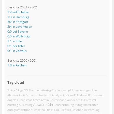
Berichte 2001 / 2002
1:2 auf Schalke
1:3 in Hamburg
3:2 in Stuttgart
2:4 in Leverkusen
0:0 bei Bayern
0:5 in Wolfsburg
2:1 in Köln
0:1 bei 1860
0:1 in Cottbus
Berichte 2000 / 2001
1:0 in Aachen
Tag cloud
2.Liga
3.Liga
3G
Abschied
Abstieg
Abstiegskampf
Adventssingen
Ajax
Alkmaar
Alois Schwartz
Amateure
Analyse
Andi Wolf
Andreas Bornemann
Angelos Charisteas
Areva
Armin Reutershahn
Aufkleber
Aufsichtsrat
Auswärtsfahrt
Aufstieg
Auslosung
Auszeichnung
Autogrammkarten
Autogrammstunde
Basketball
Basti Grau
Benfica Lissabon
Bestechung