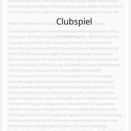
Bielefeld
Bilder
Block 8
Blocksperre
Blocksperrung
Bomber Manolo
Boris
Schommers
Boykott
Bukarest
Bundesliga
Burgstaller
Bus
Busüberfall
Cedric
Teuchert
Champions League
Chievo Verona
Choreographie
Christian Fiel
Clubspiel
Clubfans
Clubfrauen
Clubschal
Corona
Crowdfunding
Danke
Darmstadt
Datenschutzerklärung
Dauerkarte
Derby
DFB-Pokal
Derbysieger
Der Club is a Depp
DFB
DFL
Dieter Hecking
DIPG
Doppelpass
Du bläider Glubb
Düsseldorf
Dynamo Dresden
Eintracht
Braunschweig
Elversberg
EM 2020
Empfang
Endspiel
England
Entlassung
EURO 2020
Europa
Europa League
Europameisterschaft
Europapokal
Everton
Fahnenmeier
fair-unfair
Fan-Betreuung
Fanclub
Fanfreundschaft
Fans
Fanshop
Fazit
FCN
FCN-Frauen
FCN-Handball-Damen
Fernsehbeweis
Finale
Flughafen
Fortuna
Franken
Frankenderby
FrankenHilft
Frankenstadion
Frauenfußball
Freundschaftsspiel
Fürth
Fussballgott
Fussballmanager
Geburtstag
Geisterspiel
Geldstrafe
Georg Margreitter
Gertjan Verbeek
Glubb-Blog
Glubberer
Groundhopping
Günther Koch
Hallimash
Hamburg
Hanno Behrens
Hannover 96
Hansa Rostock
Hans
Meyer
Heimspiel
Heino Hassler
Hertha BSC
Historie
Hoffenheim
Holstein
Kiel
Hymne
IceTigers
Ich bereue diese Liebe nicht
Iech bin a Glubberer
Illertissen
Impressum
Inter Mailand
iPhone
Jan Koller
Japaner
Jens Keller
JHV
Jonatan Kotzke
Jubiläum
Jugend
Junggesellenabschied
Juri Judt
KaDepp
Kaiserslautern
Karlsruher SC
Karriereende
Klassenerhalt
Köln
Krise
Laffer
Bimbela
Larisa
Leierkastenmann
Leihbasis
Levi
Lieder
Linastrong