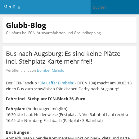
Menü
Glubb-Blog
Clubfans bei FCN-Auswärtsfahrten und Groundhopping
Bus nach Augsburg: Es sind keine Plätze
incl. Stehplatz-Karte mehr frei!
Veröffentlicht von
Bomber Manolo
Der FCN-Fanclub “
Die Laffer Bimbela
” (OFCN 134) macht am 08.03.13
einen Bus zum schwäbisch-fränkischen Derby nach Augsburg!
Fahrt incl. Stehplatz FCN-Block 36,-Euro
Fahrplan:
(Änderungen möglich)
16:30 Uhr Lauf, Heldenwiese (Festplatz, Nähe Bahnhof Lauf rechts)
16:45 Uhr Nürnberg-Fischbach (Parkplatz S-Bahnhof)
Buchungen:
Anmeldungen über die Kommentar-Funktion hier – Platz und Karte