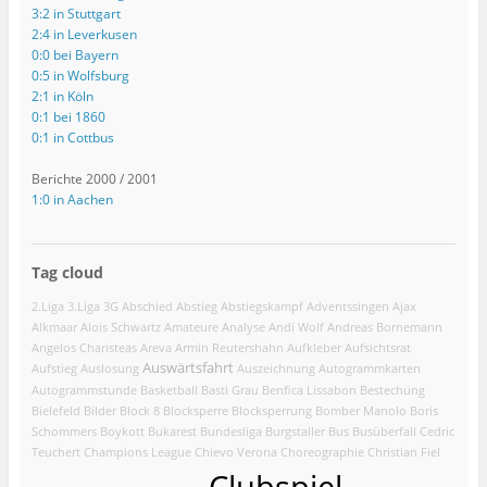
3:2 in Stuttgart
2:4 in Leverkusen
0:0 bei Bayern
0:5 in Wolfsburg
2:1 in Köln
0:1 bei 1860
0:1 in Cottbus
Berichte 2000 / 2001
1:0 in Aachen
Tag cloud
2.Liga
3.Liga
3G
Abschied
Abstieg
Abstiegskampf
Adventssingen
Ajax
Alkmaar
Alois Schwartz
Amateure
Analyse
Andi Wolf
Andreas Bornemann
Angelos Charisteas
Areva
Armin Reutershahn
Aufkleber
Aufsichtsrat
Auswärtsfahrt
Aufstieg
Auslosung
Auszeichnung
Autogrammkarten
Autogrammstunde
Basketball
Basti Grau
Benfica Lissabon
Bestechung
Bielefeld
Bilder
Block 8
Blocksperre
Blocksperrung
Bomber Manolo
Boris
Schommers
Boykott
Bukarest
Bundesliga
Burgstaller
Bus
Busüberfall
Cedric
Teuchert
Champions League
Chievo Verona
Choreographie
Christian Fiel
Clubspiel