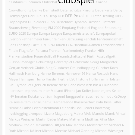
Clubfans
Clubfrauen
Clubschal
Corona
Crowdfunding
Danke
Darmstadt
Datenschutzerklärung
Dauerkarte
Derby
DFB-Pokal
Derbysieger
Der Club is a Depp
DFB
DFL
Dieter Hecking
DIPG
Doppelpass
Du bläider Glubb
Düsseldorf
Dynamo Dresden
Eintracht
Braunschweig
Elversberg
EM 2020
Empfang
Endspiel
England
Entlassung
EURO 2020
Europa
Europa League
Europameisterschaft
Europapokal
Everton
Fahnenmeier
fair-unfair
Fan-Betreuung
Fanclub
Fanfreundschaft
Fans
Fanshop
Fazit
FCN
FCN-Frauen
FCN-Handball-Damen
Fernsehbeweis
Finale
Flughafen
Fortuna
Franken
Frankenderby
FrankenHilft
Frankenstadion
Frauenfußball
Freundschaftsspiel
Fürth
Fussballgott
Fussballmanager
Geburtstag
Geisterspiel
Geldstrafe
Georg Margreitter
Gertjan Verbeek
Glubb-Blog
Glubberer
Groundhopping
Günther Koch
Hallimash
Hamburg
Hanno Behrens
Hannover 96
Hansa Rostock
Hans
Meyer
Heimspiel
Heino Hassler
Hertha BSC
Historie
Hoffenheim
Holstein
Kiel
Hymne
IceTigers
Ich bereue diese Liebe nicht
Iech bin a Glubberer
Illertissen
Impressum
Inter Mailand
iPhone
Jan Koller
Japaner
Jens Keller
JHV
Jonatan Kotzke
Jubiläum
Jugend
Junggesellenabschied
Juri Judt
KaDepp
Kaiserslautern
Karlsruher SC
Karriereende
Klassenerhalt
Köln
Krise
Laffer
Bimbela
Larisa
Leierkastenmann
Leihbasis
Levi
Lieder
Linastrong
liveblogging
Liverpool
Lizenz
Magdeburg
Mainz
MAN
Manolo
Marek Mintal
Markus Weinzierl
Martin Bader
Matavz
Mathenia
Matthias Fifka
Max-
Morlock-Stadion
Maximilian Dittgen
Max Morlock
Meisterschaft
Michael A.
Roth
Michael Köllner
Michael Meeske
Michael Oenning
Michael Wiesinger