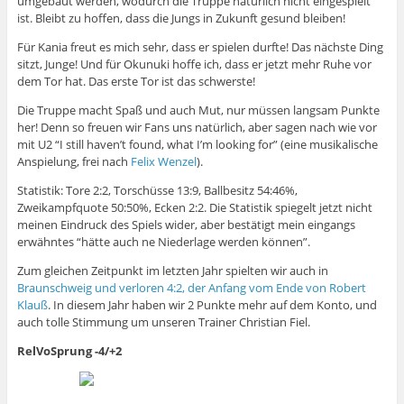
umgebaut werden, wodurch die Truppe natürlich nicht eingespielt
ist. Bleibt zu hoffen, dass die Jungs in Zukunft gesund bleiben!
Für Kania freut es mich sehr, dass er spielen durfte! Das nächste Ding
sitzt, Junge! Und für Okunuki hoffe ich, dass er jetzt mehr Ruhe vor
dem Tor hat. Das erste Tor ist das schwerste!
Die Truppe macht Spaß und auch Mut, nur müssen langsam Punkte
her! Denn so freuen wir Fans uns natürlich, aber sagen nach wie vor
mit U2 “I still haven’t found, what I’m looking for” (eine musikalische
Anspielung, frei nach
Felix Wenzel
).
Statistik: Tore 2:2, Torschüsse 13:9, Ballbesitz 54:46%,
Zweikampfquote 50:50%, Ecken 2:2. Die Statistik spiegelt jetzt nicht
meinen Eindruck des Spiels wider, aber bestätigt mein eingangs
erwähntes “hätte auch ne Niederlage werden können”.
Zum gleichen Zeitpunkt im letzten Jahr spielten wir auch in
Braunschweig und verloren 4:2, der Anfang vom Ende von Robert
Klauß
. In diesem Jahr haben wir 2 Punkte mehr auf dem Konto, und
auch tolle Stimmung um unseren Trainer Christian Fiel.
RelVoSprung -4/+2