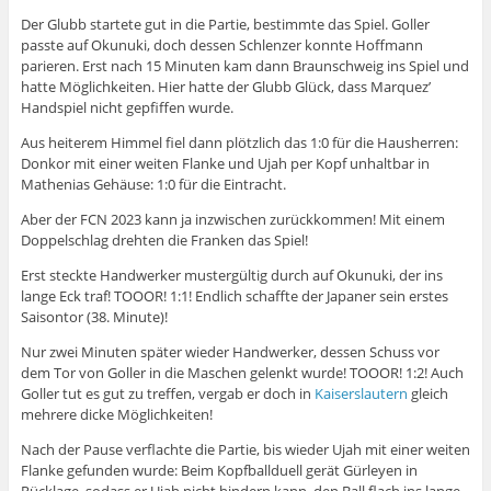
Der Glubb startete gut in die Partie, bestimmte das Spiel. Goller
passte auf Okunuki, doch dessen Schlenzer konnte Hoffmann
parieren. Erst nach 15 Minuten kam dann Braunschweig ins Spiel und
hatte Möglichkeiten. Hier hatte der Glubb Glück, dass Marquez’
Handspiel nicht gepfiffen wurde.
Aus heiterem Himmel fiel dann plötzlich das 1:0 für die Hausherren:
Donkor mit einer weiten Flanke und Ujah per Kopf unhaltbar in
Mathenias Gehäuse: 1:0 für die Eintracht.
Aber der FCN 2023 kann ja inzwischen zurückkommen! Mit einem
Doppelschlag drehten die Franken das Spiel!
Erst steckte Handwerker mustergültig durch auf Okunuki, der ins
lange Eck traf! TOOOR! 1:1! Endlich schaffte der Japaner sein erstes
Saisontor (38. Minute)!
Nur zwei Minuten später wieder Handwerker, dessen Schuss vor
dem Tor von Goller in die Maschen gelenkt wurde! TOOOR! 1:2! Auch
Goller tut es gut zu treffen, vergab er doch in
Kaiserslautern
gleich
mehrere dicke Möglichkeiten!
Nach der Pause verflachte die Partie, bis wieder Ujah mit einer weiten
Flanke gefunden wurde: Beim Kopfballduell gerät Gürleyen in
Rücklage, sodass er Ujah nicht hindern kann, den Ball flach ins lange