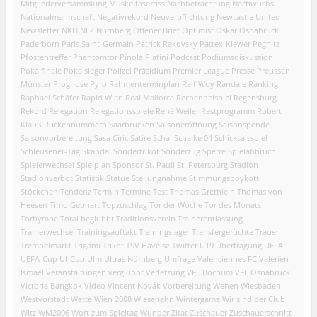
Mitgliederversammlung
Muskelfaserriss
Nachbetrachtung
Nachwuchs
Nationalmannschaft
Negativrekord
Neuverpflichtung
Newcastle United
Newsletter
NKD
NLZ
Nürnberg
Offener Brief
Optimist
Oskar
Osnabrück
Paderborn
Paris Saint-Germain
Patrick Rakovsky
Pattex-Klewer
Pegnitz
Pfostentreffer
Phantomtor
Pinola
Platini
Podcast
Podiumsdiskussion
Pokalfinale
Pokalsieger
Polizei
Präsidium
Premier League
Presse
Preussen
Münster
Prognose
Pyro
Rahmenterminplan
Ralf Woy
Randale
Ranking
Raphael Schäfer
Rapid Wien
Real Mallorca
Rechenbeispiel
Regensburg
Rekord
Relegation
Relegationsspiele
René Weiler
Restprogramm
Robert
Klauß
Rückennummern
Saarbrücken
Saisoneröffnung
Saisonspende
Saisonvorbereitung
Sasa Ciric
Satire
Schal
Schalke 04
Schicksalsspiel
Schleusener-Tag
Skandal
Sondertrikot
Sonderzug
Sperre
Spielabbruch
Spielerwechsel
Spielplan
Sponsor
St. Pauli
St. Petersburg
Stadion
Stadionverbot
Statistik
Statue
Stellungnahme
Stimmungsboykott
Stöckchen
Tendenz
Termin
Termine
Test
Thomas Grethlein
Thomas von
Heesen
Timo Gebhart
Topzuschlag
Tor der Woche
Tor des Monats
Torhymne
Total beglubbt
Traditionsverein
Trainerentlassung
Trainerwechsel
Trainingsauftakt
Trainingslager
Transfergerüchte
Trauer
Trempelmarkt
Trigami
Trikot
TSV Havelse
Twitter
U19
Übertragung
UEFA
UEFA-Cup
UI-Cup
Ulm
Ultras Nürnberg
Umfrage
Valenciennes FC
Valèrien
Ismaël
Veranstaltungen
verglubbt
Verletzung
VFL Bochum
VFL Osnabrück
Victoria Bangkok
Video
Vincent Novák
Vorbereitung
Wehen Wiesbaden
Westvorstadt
Wette
Wien 2008
Wiesehahn
Wintergame
Wir sind der Club
Witz
WM2006
Wort zum Spieltag
Wunder
Zitat
Zuschauer
Zuschauerschnitt