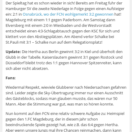
Der Spieltag hat es schon wieder in sich! Bereits am Freitag fuhr der
Hamburger SV die zweite Niederlage in Folge gegen einen Aufsteiger
ein: 2:1 in
Osnabrück, wo der FCN wohlgemerkt 3:2 gewonnen
hat!
Magdeburg mit einem 1:1 gegen Paderborn. Am Samstag dann
Elversberg mit einem 2:0 in Wiesbaden und die Westvorstadt
entscheidet einen 4:3-Schlagabtausch gegen den KSC für sich und
klettert von den Abstiegsplätzen. Am Abend verlor Schalke bei
St.Pauli mit 3:1 – Schalke nun auf dem Relegationsplatz!
Update:
Die Hertha aus Berlin gewinnt 3:2 in Kiel und überholt den
Glubb in der Tabelle. Kaiserslautern gewinnt 3:1 gegen Rostock und
Düsseldorf bleibt trotz des 1:1 gegen Hannover Spitzenreiter, kann
sich aber nicht absetzen.
Fans:
Wiedermal Respekt, wieviele Glubberer nach Niedersachsen gefahren
sind. Leider zeigte die Sky-Übertragung immer nur einen Ausschnitt
des Gästeblocks, sodass man glauben musste, das wären nur 50
Mann. Aber die Stimmung war gut, was man so hören konnte.
Nun kommt auf den FCN eine relativ schwere Aufgabe zu: Heimspiel
gegen den 1.FC Magdeburg, der in diesem Jahr schon
beeindruckende Spiele gezeigt hat, wie z.B. das 6:4 gegen Hertha.
Aber wenn unsere Jungs mal ihre Chancen reinmachen, dann kann