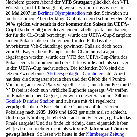
Nachdem gestern Abend der
VFB Stuttgart
glücklich den VFL
Wolfsburg mit 1:0 besiegt hat, wissen wir nun, dass wir es am
26.Mai 2007 im
Berliner Olympiastadion
mit den Schwaben zu
tun bekommen. Aber der kluge Glubbfan denkt schon weiter:
Zu
80% spielen wir somit in der kommenden Saison im UEFA-
Cup!
Da die Stuttgarter derzeit einen Tabellenplatz inne haben,
der für die CL-Quali berechtigt, würde der UEFA-Cup-Startplatz
an den Pokalfinalisten übergehen, für den Fall dass die
favorisierten Veh-Schützlinge gewinnen. Falls sie doch noch
vom FC Bayern beim Kampf um die Champions League
abgefangen werden, würde der VFB den UEFA-Cup-Platz des
Pokalsiegers bekommen und der Glubb würde auch als sechster
in den UEFA-Cup nachrutschen. Die fehlenden 20% sind die
letzten Zweifel eines
Abstiegsgeplagten Glubberers
, der Angst
hat dass die Stuttgarter abrutschen und der Glubb die 4 Punkte
Vorsprung auf den 7.Platz verspielt… Gott, bin ich ein Pessimist!
🙂 Dabei ist doch nun wirkliche Euphorie angesagt: Wir treffen
im Finale auf einen Gegner, den wir in dieser Saison mit
3:0
im
Gottlieb-Daimler-Stadion
und zuhause mit
4:1
regelrecht
verprügelt haben. Also stehen die Chancen auf den vierten
Pokalsieg nach
1935
,
1939
und
1962
gar nicht mal so schlecht.
Und sogar Nürnberg bereitet sich auf eine Feier vor, egal wie das
Finale ausgeht! Und das finde ich richtig, denn eigentlich haben
wir jetzt schon mehr erreicht, als wir
vor 2 Jahren zu träumen
gewagt haben
! So lesen wir heute in der
Nürnberger Zeitung
: