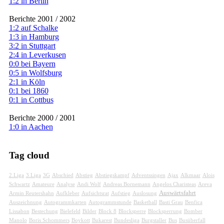
1:2 in Berlin
Berichte 2001 / 2002
1:2 auf Schalke
1:3 in Hamburg
3:2 in Stuttgart
2:4 in Leverkusen
0:0 bei Bayern
0:5 in Wolfsburg
2:1 in Köln
0:1 bei 1860
0:1 in Cottbus
Berichte 2000 / 2001
1:0 in Aachen
Tag cloud
2.Liga
3.Liga
3G
Abschied
Abstieg
Abstiegskampf
Adventssingen
Ajax
Alkmaar
Alois
Schwartz
Amateure
Analyse
Andi Wolf
Andreas Bornemann
Angelos Charisteas
Areva
Auswärtsfahrt
Armin Reutershahn
Aufkleber
Aufsichtsrat
Aufstieg
Auslosung
Auszeichnung
Autogrammkarten
Autogrammstunde
Basketball
Basti Grau
Benfica
Lissabon
Bestechung
Bielefeld
Bilder
Block 8
Blocksperre
Blocksperrung
Bomber
Manolo
Boris Schommers
Boykott
Bukarest
Bundesliga
Burgstaller
Bus
Busüberfall