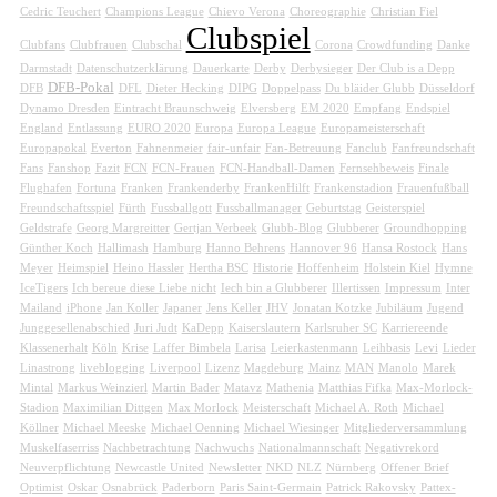
Cedric Teuchert
Champions League
Chievo Verona
Choreographie
Christian Fiel
Clubspiel
Clubfans
Clubfrauen
Clubschal
Corona
Crowdfunding
Danke
Darmstadt
Datenschutzerklärung
Dauerkarte
Derby
Derbysieger
Der Club is a Depp
DFB-Pokal
DFB
DFL
Dieter Hecking
DIPG
Doppelpass
Du bläider Glubb
Düsseldorf
Dynamo Dresden
Eintracht Braunschweig
Elversberg
EM 2020
Empfang
Endspiel
England
Entlassung
EURO 2020
Europa
Europa League
Europameisterschaft
Europapokal
Everton
Fahnenmeier
fair-unfair
Fan-Betreuung
Fanclub
Fanfreundschaft
Fans
Fanshop
Fazit
FCN
FCN-Frauen
FCN-Handball-Damen
Fernsehbeweis
Finale
Flughafen
Fortuna
Franken
Frankenderby
FrankenHilft
Frankenstadion
Frauenfußball
Freundschaftsspiel
Fürth
Fussballgott
Fussballmanager
Geburtstag
Geisterspiel
Geldstrafe
Georg Margreitter
Gertjan Verbeek
Glubb-Blog
Glubberer
Groundhopping
Günther Koch
Hallimash
Hamburg
Hanno Behrens
Hannover 96
Hansa Rostock
Hans
Meyer
Heimspiel
Heino Hassler
Hertha BSC
Historie
Hoffenheim
Holstein Kiel
Hymne
IceTigers
Ich bereue diese Liebe nicht
Iech bin a Glubberer
Illertissen
Impressum
Inter
Mailand
iPhone
Jan Koller
Japaner
Jens Keller
JHV
Jonatan Kotzke
Jubiläum
Jugend
Junggesellenabschied
Juri Judt
KaDepp
Kaiserslautern
Karlsruher SC
Karriereende
Klassenerhalt
Köln
Krise
Laffer Bimbela
Larisa
Leierkastenmann
Leihbasis
Levi
Lieder
Linastrong
liveblogging
Liverpool
Lizenz
Magdeburg
Mainz
MAN
Manolo
Marek
Mintal
Markus Weinzierl
Martin Bader
Matavz
Mathenia
Matthias Fifka
Max-Morlock-
Stadion
Maximilian Dittgen
Max Morlock
Meisterschaft
Michael A. Roth
Michael
Köllner
Michael Meeske
Michael Oenning
Michael Wiesinger
Mitgliederversammlung
Muskelfaserriss
Nachbetrachtung
Nachwuchs
Nationalmannschaft
Negativrekord
Neuverpflichtung
Newcastle United
Newsletter
NKD
NLZ
Nürnberg
Offener Brief
Optimist
Oskar
Osnabrück
Paderborn
Paris Saint-Germain
Patrick Rakovsky
Pattex-