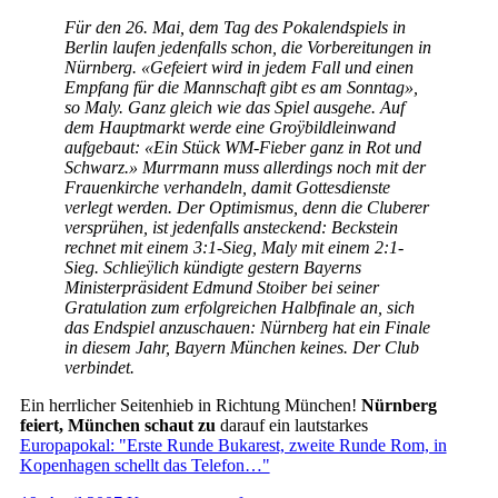
Für den 26. Mai, dem Tag des Pokalendspiels in
Berlin laufen jedenfalls schon, die Vorbereitungen in
Nürnberg. «Gefeiert wird in jedem Fall und einen
Empfang für die Mannschaft gibt es am Sonntag»,
so Maly. Ganz gleich wie das Spiel ausgehe. Auf
dem Hauptmarkt werde eine Groÿbildleinwand
aufgebaut: «Ein Stück WM-Fieber ganz in Rot und
Schwarz.» Murrmann muss allerdings noch mit der
Frauenkirche verhandeln, damit Gottesdienste
verlegt werden. Der Optimismus, denn die Cluberer
versprühen, ist jedenfalls ansteckend: Beckstein
rechnet mit einem 3:1-Sieg, Maly mit einem 2:1-
Sieg. Schlieÿlich kündigte gestern Bayerns
Ministerpräsident Edmund Stoiber bei seiner
Gratulation zum erfolgreichen Halbfinale an, sich
das Endspiel anzuschauen: Nürnberg hat ein Finale
in diesem Jahr, Bayern München keines. Der Club
verbindet.
Ein herrlicher Seitenhieb in Richtung München!
Nürnberg
feiert, München schaut zu
darauf ein lautstarkes
Europapokal: "Erste Runde Bukarest, zweite Runde Rom, in
Kopenhagen schellt das Telefon…"