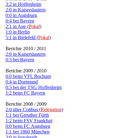
3:2 in Hoffenheim
2:0 in Kaiserslautern
0:0 in Augsburg
0:4 bei Bayern
2:1 in Aue (
Pokal
)
1:0 in Berlin
5:1 in Bielefeld (
Pokal
)
Berichte 2010 / 2011
2:0 in Kaiserslautern
0:3 bei Bayern
Berichte 2009 / 2010
0:0 beim VFL Bochum
0:4 in Dortmund
0:3 bei der TSG Hoffenheim
1:2 beim FC Bayern
Berichte 2008 / 2009
2:0 über Cottbus (
Relegation
)
1:1 bei Greuther Fürth
1:2 beim FSV Frankfurt
0:0 beim FC Augsburg
1:1 bei 1860 München
3:0 in Ingolstadt