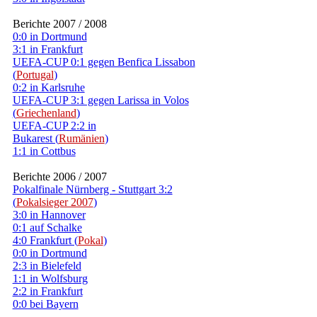
Berichte 2007 / 2008
0:0 in Dortmund
3:1 in Frankfurt
UEFA-CUP 0:1 gegen Benfica Lissabon
(
Portugal
)
0:2 in Karlsruhe
UEFA-CUP 3:1 gegen Larissa in Volos
(
Griechenland
)
UEFA-CUP 2:2 in
Bukarest (
Rumänien
)
1:1 in Cottbus
Berichte 2006 / 2007
Pokalfinale Nürnberg - Stuttgart 3:2
(
Pokalsieger 2007
)
3:0 in Hannover
0:1 auf Schalke
4:0 Frankfurt (
Pokal
)
0:0 in Dortmund
2:3 in Bielefeld
1:1 in Wolfsburg
2:2 in Frankfurt
0:0 bei Bayern