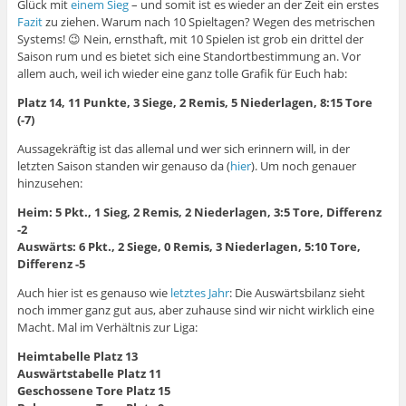
Glück mit
einem Sieg
– und somit ist es wieder an der Zeit ein erstes
Fazit
zu ziehen. Warum nach 10 Spieltagen? Wegen des metrischen
Systems! 😉 Nein, ernsthaft, mit 10 Spielen ist grob ein drittel der
Saison rum und es bietet sich eine Standortbestimmung an. Vor
allem auch, weil ich wieder eine ganz tolle Grafik für Euch hab:
Platz 14, 11 Punkte, 3 Siege, 2 Remis, 5 Niederlagen, 8:15 Tore
(-7)
Aussagekräftig ist das allemal und wer sich erinnern will, in der
letzten Saison standen wir genauso da (
hier
). Um noch genauer
hinzusehen:
Heim: 5 Pkt., 1 Sieg, 2 Remis, 2 Niederlagen, 3:5 Tore, Differenz
-2
Auswärts: 6 Pkt., 2 Siege, 0 Remis, 3 Niederlagen, 5:10 Tore,
Differenz -5
Auch hier ist es genauso wie
letztes Jahr
: Die Auswärtsbilanz sieht
noch immer ganz gut aus, aber zuhause sind wir nicht wirklich eine
Macht. Mal im Verhältnis zur Liga:
Heimtabelle Platz 13
Auswärtstabelle Platz 11
Geschossene Tore Platz 15