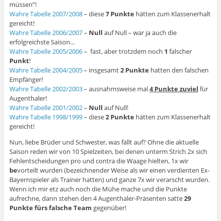
müssen”!
Wahre Tabelle 2007/2008
– diese
7 Punkte
hätten zum Klassenerhalt
gereicht!
Wahre Tabelle 2006/2007
–
Null
auf Null – war ja auch die
erfolgreichste Saison…
Wahre Tabelle 2005/2006
– fast, aber trotzdem noch
1
falscher
Punkt
!
Wahre Tabelle 2004/2005
– insgesamt
2 Punkte
hatten den falschen
Empfänger!
Wahre Tabelle 2002/2003
– ausnahmsweise mal
4 Punkte zuviel
für
Augenthaler!
Wahre Tabelle 2001/2002
–
Null
auf Null!
Wahre Tabelle 1998/1999
– diese
2 Punkte
hätten zum Klassenerhalt
gereicht!
Nun, liebe Brüder und Schwester, was fällt auf? Ohne die aktuelle
Saison reden wir von 10 Spielzeiten, bei denen unterm Strich 2x sich
Fehlentscheidungen pro und contra die Waage hielten, 1x wir
be
vorteilt wurden (bezeichnender Weise als wir einen verdienten Ex-
Bayernspieler als Trainer hatten) und ganze 7x wir verarscht wurden.
Wenn ich mir etz auch noch die Mühe mache und die Punkte
aufrechne, dann stehen den 4 Augenthaler-Präsenten satte
29
Punkte fürs falsche Team
gegenüber!