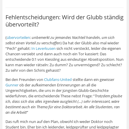
Fehlentscheidungen: Wird der Glubb ständig
übervorteilt?
(
übervorteilen
:
unbemerkt zu jemandes Nachteil handeln, um sich
selbst einen Vorteil zu verschaffen
) Da hat der Glubb also mal wieder
“Pech” gehabt:
In Leverkusen
sich nicht versteckt, leider die eigenen
Chancen versiebt und dann auch noch ein Tor kassiert: Das
entscheidende 0:1 von Kiessling aus eindeutiger Abseitsposition. Nun
kann man wieder rätseln: Zu dumm? Zu unvermögend? Zu schlecht?
Zu sehr von den Schiris gehasst?
Bei den Freunden von
Clubfans-United
stellte dann ein gewisser
Gunner
ob der aufkeimenden Erinnerungen an all die
Ungerechtigkeiten, die uns in der jüngsten Glubb-Geschichte
widerfuhren, die entscheidende These nebst Frage: “
Trotzdem glaube
ich, dass sich das alles irgendwie ausgleicht (…) sehr interessant, wäre
bestimmt auch ein Thema für eine Doktorarbeit. An alle Studenten, ran
an die Arbeit!
”
Das ruft mich nun auf den Plan, obwohl ich weder Doktor noch
Student bin. Eher bin ich leidender, leidgeprüfter und leidgeplagter