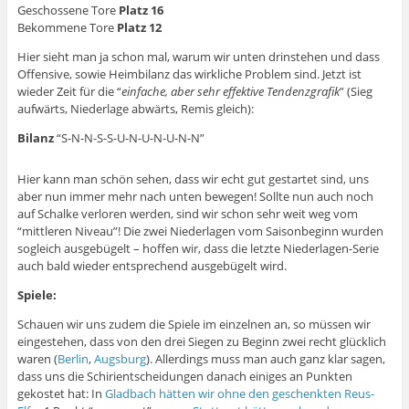
Geschossene Tore
Platz 16
Bekommene Tore
Platz 12
Hier sieht man ja schon mal, warum wir unten drinstehen und dass
Offensive, sowie Heimbilanz das wirkliche Problem sind. Jetzt ist
wieder Zeit für die “
einfache, aber sehr effektive Tendenzgrafik
” (Sieg
aufwärts, Niederlage abwärts, Remis gleich):
Bilanz
“S-N-N-S-S-U-N-U-N-U-N-N”
Hier kann man schön sehen, dass wir echt gut gestartet sind, uns
aber nun immer mehr nach unten bewegen! Sollte nun auch noch
auf Schalke verloren werden, sind wir schon sehr weit weg vom
“mittleren Niveau”! Die zwei Niederlagen vom Saisonbeginn wurden
sogleich ausgebügelt – hoffen wir, dass die letzte Niederlagen-Serie
auch bald wieder entsprechend ausgebügelt wird.
Spiele:
Schauen wir uns zudem die Spiele im einzelnen an, so müssen wir
eingestehen, dass von den drei Siegen zu Beginn zwei recht glücklich
waren (
Berlin
,
Augsburg
). Allerdings muss man auch ganz klar sagen,
dass uns die Schirientscheidungen danach einiges an Punkten
gekostet hat: In
Gladbach hätten wir ohne den geschenkten Reus-