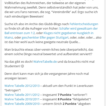
Vollblutfan des Ruhmreichen, der teilweise an der eigenen
Wahrnehmung zweifelt. Denn selbstverständlich hat jeder von uns,
die wir uns Fans nennen, die sog. “Vereinsbrille” auf. Ergo suche ich
nach eindeutigen Beweisen!
Suche ich also im Archiv des Glubb-Blogs nach
Fehlentscheidungen
so finde ich all die Aufreger von früher:
Schäfer wird gewaltsam der
Ball entrissen zum 1:2
, oder
Kluges nicht gegebener Ausgleich in
Mainz
, oder
geschenkter Elfer gegen Stuttgart
, oder, oder, oder… also
ist das hier wohl auch keine geeigete neutrale Quelle…
Man bräuchte etwas über-verein-liches (wie überparteilich), das
einem solche Dinge neutral bewertet und aufbereitet serviert!?
Na das gibt es doch!
WahreTabelle.de
und da brauchts nicht mal
Studenten! 😉
Denn dort kann man sich ja die vergangenen Jahre noch mal
anzeigen lassen:
Wahre Tabelle 2012/2013
– aktuell um den Punkt in Leverkusen
“betrogen”!
Wahre Tabelle 2011/2012
– insgesamt
7 Punkte
“verloren”!
Wahre Tabelle 2010/2011
– insgesamt
8 Punkte
“fehlgeleitet”!
Wahre Tabelle 2009/2010
– unterm Strich
2 Punkte
“abgeben