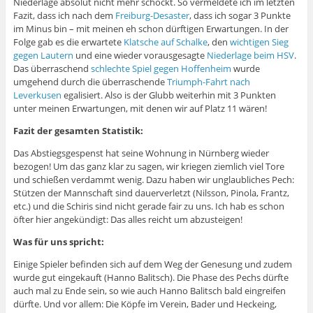
Niederlage absolut nicht mehr schockt. So vermeldete ich im letzten
Fazit, dass ich nach dem
Freiburg-Desaster
, dass ich sogar 3 Punkte
im Minus bin – mit meinen eh schon dürftigen Erwartungen. In der
Folge gab es die erwartete
Klatsche auf Schalke
, den
wichtigen Sieg
gegen Lautern
und eine wieder vorausgesagte
Niederlage beim HSV
.
Das überraschend
schlechte Spiel gegen Hoffenheim
wurde
umgehend durch die überraschende
Triumph-Fahrt nach
Leverkusen
egalisiert. Also is der Glubb weiterhin mit 3 Punkten
unter meinen Erwartungen, mit denen wir auf Platz 11 wären!
Fazit der gesamten Statistik:
Das Abstiegsgespenst hat seine Wohnung in Nürnberg wieder
bezogen! Um das ganz klar zu sagen, wir kriegen ziemlich viel Tore
und schießen verdammt wenig. Dazu haben wir unglaubliches Pech:
Stützen der Mannschaft sind dauerverletzt (Nilsson, Pinola, Frantz,
etc.) und die Schiris sind nicht gerade fair zu uns. Ich hab es schon
öfter hier angekündigt: Das alles reicht um abzusteigen!
Was für uns spricht:
Einige Spieler befinden sich auf dem Weg der Genesung und zudem
wurde gut eingekauft (Hanno Balitsch). Die Phase des Pechs dürfte
auch mal zu Ende sein, so wie auch Hanno Balitsch bald eingreifen
dürfte. Und vor allem: Die Köpfe im Verein, Bader und Heckeing,