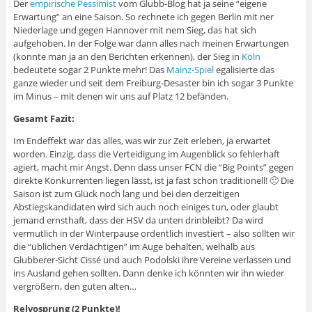
Der
empirische Pessimist
vom Glubb-Blog hat ja seine “eigene
Erwartung” an eine Saison. So rechnete ich gegen Berlin mit ner
Niederlage und gegen Hannover mit nem Sieg, das hat sich
aufgehoben. In der Folge war dann alles nach meinen Erwartungen
(konnte man ja an den Berichten erkennen), der Sieg in
Köln
bedeutete sogar 2 Punkte mehr! Das
Mainz-Spiel
egalisierte das
ganze wieder und seit dem Freiburg-Desaster bin ich sogar 3 Punkte
im Minus – mit denen wir uns auf Platz 12 befänden.
Gesamt Fazit:
Im Endeffekt war das alles, was wir zur Zeit erleben, ja erwartet
worden. Einzig, dass die Verteidigung im Augenblick so fehlerhaft
agiert, macht mir Angst. Denn dass unser FCN die “Big Points” gegen
direkte Konkurrenten liegen lässt, ist ja fast schon traditionell! 🙁 Die
Saison ist zum Glück noch lang und bei den derzeitigen
Abstiegskandidaten wird sich auch noch einiges tun, oder glaubt
jemand ernsthaft, dass der HSV da unten drinbleibt? Da wird
vermutlich in der Winterpause ordentlich investiert – also sollten wir
die “üblichen Verdächtigen” im Auge behalten, welhalb aus
Glubberer-Sicht Cissé und auch Podolski ihre Vereine verlassen und
ins Ausland gehen sollten. Dann denke ich könnten wir ihn wieder
vergrößern, den guten alten…
Relvosprung (2 Punkte)!