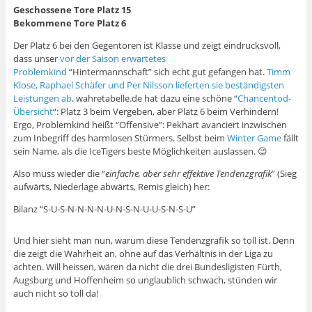
Geschossene Tore Platz 15
Bekommene Tore Platz 6
Der Platz 6 bei den Gegentoren ist Klasse und zeigt eindrucksvoll,
dass unser
vor der Saison erwartetes
Problemkind
“Hintermannschaft” sich echt gut gefangen hat.
Timm
Klose, Raphael Schäfer und Per Nilsson lieferten sie beständigsten
Leistungen ab
. wahretabelle.de hat dazu eine schöne “
Chancentod-
Übersicht
“: Platz 3 beim Vergeben, aber Platz 6 beim Verhindern!
Ergo, Problemkind heißt “Offensive”: Pekhart avanciert inzwischen
zum Inbegriff des harmlosen Stürmers. Selbst beim
Winter Game
fällt
sein Name, als die IceTigers beste Möglichkeiten auslassen. 😉
Also muss wieder die “
einfache, aber sehr effektive Tendenzgrafik
” (Sieg
aufwärts, Niederlage abwärts, Remis gleich) her:
Bilanz “S-U-S-N-N-N-N-U-N-S-N-U-U-S-N-S-U”
Und hier sieht man nun, warum diese Tendenzgrafik so toll ist. Denn
die zeigt die Wahrheit an, ohne auf das Verhältnis in der Liga zu
achten. Will heissen, wären da nicht die drei Bundesligisten Fürth,
Augsburg und Hoffenheim so unglaublich schwach, stünden wir
auch nicht so toll da!