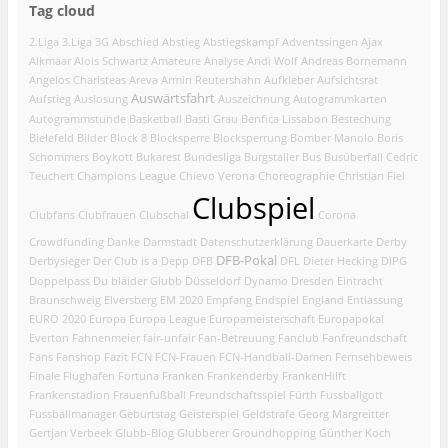
Tag cloud
2.Liga
3.Liga
3G
Abschied
Abstieg
Abstiegskampf
Adventssingen
Ajax
Alkmaar
Alois Schwartz
Amateure
Analyse
Andi Wolf
Andreas Bornemann
Angelos Charisteas
Areva
Armin Reutershahn
Aufkleber
Aufsichtsrat
Auswärtsfahrt
Aufstieg
Auslosung
Auszeichnung
Autogrammkarten
Autogrammstunde
Basketball
Basti Grau
Benfica Lissabon
Bestechung
Bielefeld
Bilder
Block 8
Blocksperre
Blocksperrung
Bomber Manolo
Boris
Schommers
Boykott
Bukarest
Bundesliga
Burgstaller
Bus
Busüberfall
Cedric
Teuchert
Champions League
Chievo Verona
Choreographie
Christian Fiel
Clubspiel
Clubfans
Clubfrauen
Clubschal
Corona
Crowdfunding
Danke
Darmstadt
Datenschutzerklärung
Dauerkarte
Derby
DFB-Pokal
Derbysieger
Der Club is a Depp
DFB
DFL
Dieter Hecking
DIPG
Doppelpass
Du bläider Glubb
Düsseldorf
Dynamo Dresden
Eintracht
Braunschweig
Elversberg
EM 2020
Empfang
Endspiel
England
Entlassung
EURO 2020
Europa
Europa League
Europameisterschaft
Europapokal
Everton
Fahnenmeier
fair-unfair
Fan-Betreuung
Fanclub
Fanfreundschaft
Fans
Fanshop
Fazit
FCN
FCN-Frauen
FCN-Handball-Damen
Fernsehbeweis
Finale
Flughafen
Fortuna
Franken
Frankenderby
FrankenHilft
Frankenstadion
Frauenfußball
Freundschaftsspiel
Fürth
Fussballgott
Fussballmanager
Geburtstag
Geisterspiel
Geldstrafe
Georg Margreitter
Gertjan Verbeek
Glubb-Blog
Glubberer
Groundhopping
Günther Koch