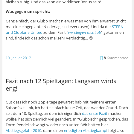
bleiben ruhig. Und das kann ein wirklicher Bonus sein!
Was gegen uns spricht:
Ganz einfach, der Glubb macht nie was man von ihm erwartet (nicht
mal eine eingeplante Niederlage in Leverkusen). Und da der
STERN
und Clubfans-United
zu dem Fazit “
wir steigen nicht ab
” gekommen
sind, finde ich das schon mal sehr verdächtig… 😉
19. Januar 2012
8
Kommentare
Fazit nach 12 Spieltagen: Langsam wirds
eng!
Gut dass ich noch 2 Spieltage gewartet hab mit meinem ersten
Saisonfazit – ok, ich hatte einfach keine Zeit, das war der Grund. Doch
seit dem 10. Spieltag, an dem ich eigentlich
das erste Fazit
machen
wollte, hat sich ziemlich viel geändert. In “Glubbisch” gesprochen, das
Form-Pendel schwingt wieder nach unten: Wir hatten hier
Abstiegsgefahr 2010
, dann einen
erledigten Abstiegkampf
folgt also