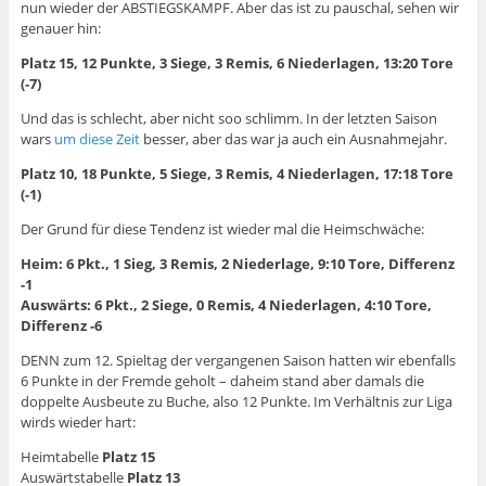
nun wieder der ABSTIEGSKAMPF. Aber das ist zu pauschal, sehen wir
genauer hin:
Platz 15, 12 Punkte, 3 Siege, 3 Remis, 6 Niederlagen, 13:20 Tore
(-7)
Und das is schlecht, aber nicht soo schlimm. In der letzten Saison
wars
um diese Zeit
besser, aber das war ja auch ein Ausnahmejahr.
Platz 10, 18 Punkte, 5 Siege, 3 Remis, 4 Niederlagen, 17:18 Tore
(-1)
Der Grund für diese Tendenz ist wieder mal die Heimschwäche:
Heim: 6 Pkt., 1 Sieg, 3 Remis, 2 Niederlage, 9:10 Tore, Differenz
-1
Auswärts:
6 Pkt.,
2 Siege, 0 Remis, 4 Niederlagen, 4:10 Tore,
Differenz -6
DENN zum 12. Spieltag der vergangenen Saison hatten wir ebenfalls
6 Punkte in der Fremde geholt – daheim stand aber damals die
doppelte Ausbeute zu Buche, also 12 Punkte. Im Verhältnis zur Liga
wirds wieder hart:
Heimtabelle
Platz 15
Auswärtstabelle
Platz 13