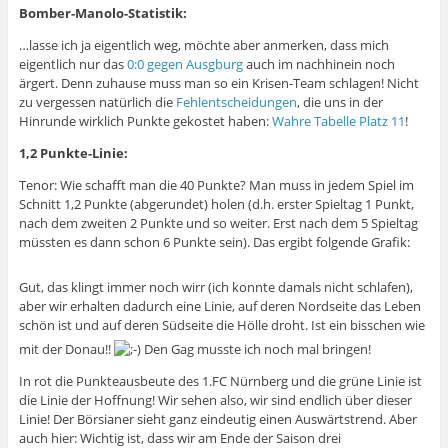
Bomber-Manolo-Statistik:
…lasse ich ja eigentlich weg, möchte aber anmerken, dass mich
eigentlich nur das
0:0 gegen Ausgburg
auch im nachhinein noch
ärgert. Denn zuhause muss man so ein Krisen-Team schlagen! Nicht
zu vergessen natürlich die
Fehlentscheidungen
, die uns in der
Hinrunde wirklich Punkte gekostet haben:
Wahre Tabelle Platz 11
!
1,2 Punkte-Linie:
Tenor: Wie schafft man die 40 Punkte? Man muss in jedem Spiel im
Schnitt 1,2 Punkte (abgerundet) holen (d.h. erster Spieltag 1 Punkt,
nach dem zweiten 2 Punkte und so weiter. Erst nach dem 5 Spieltag
müssten es dann schon 6 Punkte sein). Das ergibt folgende Grafik:
Gut, das klingt immer noch wirr (ich konnte damals nicht schlafen),
aber wir erhalten dadurch eine Linie, auf deren Nordseite das Leben
schön ist und auf deren Südseite die Hölle droht. Ist ein bisschen wie
mit der Donau!!
Den Gag musste ich noch mal bringen!
In rot die Punkteausbeute des 1.FC Nürnberg und die grüne Linie ist
die Linie der Hoffnung! Wir sehen also, wir sind endlich über dieser
Linie! Der Börsianer sieht ganz eindeutig einen Auswärtstrend. Aber
auch hier: Wichtig ist, dass wir am Ende der Saison drei