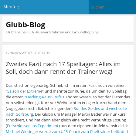
Menü
Glubb-Blog
Clubfans bei FCN-Auswärtsfahrten und Groundhopping
SCHLAGWÖRTER:
STATISTIK
Zweites Fazit nach 17 Spieltagen: Alles im
Soll, doch dann rennt der Trainer weg!
Das ist schon eigenartig: Schrieb ich im ersten
Fazit
noch von einer
“
Saison der Extreme
” und mahnte zur Ruhe, da um den 10. Spieltag
die ersten
“Hecking-Raus”-Rufe
zu hören waren, so hat der Dieter das
nun selbst erledigt. Kurz vor Weihnachten erlag er kurzerhand dem
(zugegeben recht lieblich klingenden)
Ruf des Geldes und wechselte
nach Golfsburg
. Der Glubb um Manager Martin Bader war nur kurz
schockiert, und hat dann aber gleich eine recht vernünftige Lösung
(
Entschlossen ins Experiment
) aus dem eigenen Umfeld verwirklicht:
Michael Wiesinger wurde vom U23-Coach zum Cheftrainer befördert
.