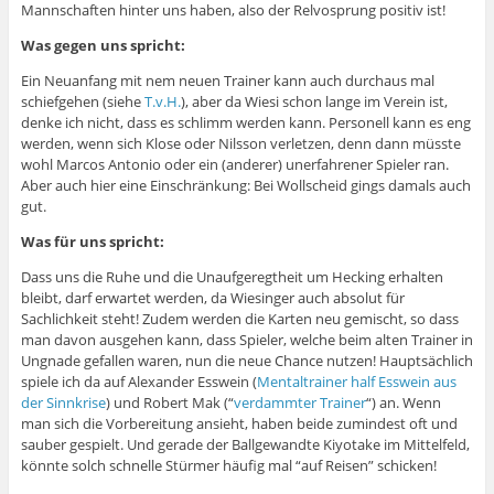
Mannschaften hinter uns haben, also der Relvosprung positiv ist!
Was gegen uns spricht:
Ein Neuanfang mit nem neuen Trainer kann auch durchaus mal
schiefgehen (siehe
T.v.H.
), aber da Wiesi schon lange im Verein ist,
denke ich nicht, dass es schlimm werden kann. Personell kann es eng
werden, wenn sich Klose oder Nilsson verletzen, denn dann müsste
wohl Marcos Antonio oder ein (anderer) unerfahrener Spieler ran.
Aber auch hier eine Einschränkung: Bei Wollscheid gings damals auch
gut.
Was für uns spricht:
Dass uns die Ruhe und die Unaufgeregtheit um Hecking erhalten
bleibt, darf erwartet werden, da Wiesinger auch absolut für
Sachlichkeit steht! Zudem werden die Karten neu gemischt, so dass
man davon ausgehen kann, dass Spieler, welche beim alten Trainer in
Ungnade gefallen waren, nun die neue Chance nutzen! Hauptsächlich
spiele ich da auf Alexander Esswein (
Mentaltrainer half Esswein aus
der Sinnkrise
) und Robert Mak (“
verdammter Trainer
“) an. Wenn
man sich die Vorbereitung ansieht, haben beide zumindest oft und
sauber gespielt. Und gerade der Ballgewandte Kiyotake im Mittelfeld,
könnte solch schnelle Stürmer häufig mal “auf Reisen” schicken!