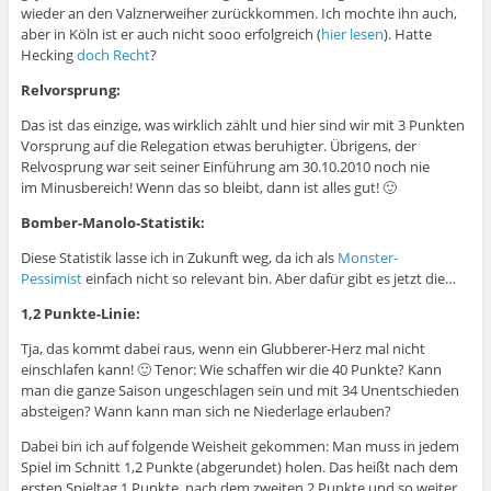
wieder an den Valznerweiher zurückkommen. Ich mochte ihn auch,
aber in Köln ist er auch nicht sooo erfolgreich (
hier lesen
). Hatte
Hecking
doch Recht
?
Relvorsprung:
Das ist das einzige, was wirklich zählt und hier sind wir mit 3 Punkten
Vorsprung auf die Relegation etwas beruhigter. Übrigens, der
Relvosprung war seit seiner Einführung am 30.10.2010 noch nie
im Minusbereich! Wenn das so bleibt, dann ist alles gut! 🙂
Bomber-Manolo-Statistik:
Diese Statistik lasse ich in Zukunft weg, da ich als
Monster-
Pessimist
einfach nicht so relevant bin. Aber dafür gibt es jetzt die…
1,2 Punkte-Linie:
Tja, das kommt dabei raus, wenn ein Glubberer-Herz mal nicht
einschlafen kann! 🙂 Tenor: Wie schaffen wir die 40 Punkte? Kann
man die ganze Saison ungeschlagen sein und mit 34 Unentschieden
absteigen? Wann kann man sich ne Niederlage erlauben?
Dabei bin ich auf folgende Weisheit gekommen: Man muss in jedem
Spiel im Schnitt 1,2 Punkte (abgerundet) holen. Das heißt nach dem
ersten Spieltag 1 Punkte, nach dem zweiten 2 Punkte und so weiter.