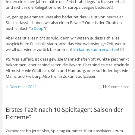
In den einzelnen Jahren hätte das 2 Nichtabstiege, 1x Klassenerhalt
und nicht in die Relegation und 1x Europa League bedeutet!
So, genug gejammert. Was also bedeutet das? Es ist von neutraler
Stelle erfasst – haben wir also einen Beweis? Oder is der Glubb da
auch einfach “
a Depp
“?
Aber das ist alles nicht so wild, denn wir wissen ja, dass sich alles
ausgleicht im Fussball! Mann, wird das eine wahnsinnige Zeit, wenn
wir all das wieder zurück bekommen!
Ich kanns kaum erwarten
! 🙂
PS: Was auffällt, ist dass gewisse Mannschaften oft Punkte geschenkt
bekommen, aber es sind selten die Bayern. Eher sind es strauchelnde
Altmeister wie Gladbach, Köln und Hamburg, oder so Underdogs wie
Mainz und Freiburg. Also hier in Zukunft aufpassen…
4. Dezember 2012
16
Kommentare
Erstes Fazit nach 10 Spieltagen: Saison der
Extreme?
Zumindest bis jetzt! Also, Spieltag Nummer 10 ist absolviert – zum