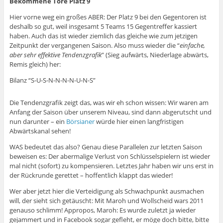
Bekommene Tore Platz 9
Hier vorne weg ein großes ABER: Der Platz 9 bei den Gegentoren ist
deshalb so gut, weil insgesamt 5 Teams 15 Gegentreffer kassiert
haben. Auch das ist wieder ziemlich das gleiche wie zum jetzigen
Zeitpunkt der vergangenen Saison. Also muss wieder die “
einfache,
aber sehr effektive Tendenzgrafik
” (Sieg aufwärts, Niederlage abwärts,
Remis gleich) her:
Bilanz “S-U-S-N-N-N-N-U-N-S”
Die Tendenzgrafik zeigt das, was wir eh schon wissen: Wir waren am
Anfang der Saison über unserem Niveau, sind dann abgerutscht und
nun darunter – ein
Börsianer
würde hier einen langfristigen
Abwärtskanal sehen!
WAS bedeutet das also? Genau diese Parallelen zur letzten Saison
beweisen es: Der abermalige Verlust von Schlüsselspielern ist wieder
mal nicht (sofort) zu kompensieren. Letztes Jahr haben wir uns erst in
der Rückrunde gerettet – hoffentlich klappt das wieder!
Wer aber jetzt hier die Verteidigung als Schwachpunkt ausmachen
will, der sieht sich getäuscht: Mit Maroh und Wollscheid wars 2011
genauso schlimm! Appropos, Maroh: Es wurde zuletzt ja wieder
gejammert und in Facebook sogar gefleht, er möge doch bitte, bitte