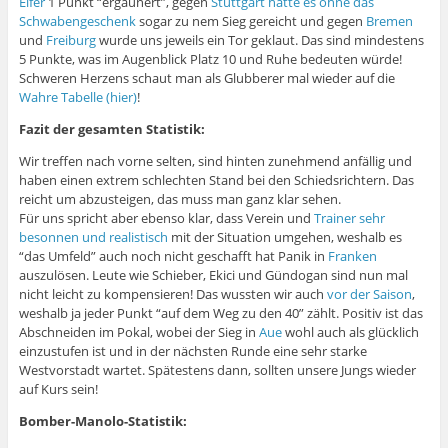
Elfer
1 Punkt “ergaunert”, gegen
Stuttgart hätte es ohne das
Schwabengeschenk
sogar zu nem Sieg gereicht und gegen
Bremen
und
Freiburg
wurde uns jeweils ein Tor geklaut. Das sind mindestens
5 Punkte, was im Augenblick Platz 10 und Ruhe bedeuten würde!
Schweren Herzens schaut man als Glubberer mal wieder auf die
Wahre Tabelle (hier)
!
Fazit der gesamten Statistik:
Wir treffen nach vorne selten, sind hinten zunehmend anfällig und
haben einen extrem schlechten Stand bei den Schiedsrichtern. Das
reicht um abzusteigen, das muss man ganz klar sehen.
Für uns spricht aber ebenso klar, dass Verein und
Trainer sehr
besonnen und realistisch
mit der Situation umgehen, weshalb es
“das Umfeld” auch noch nicht geschafft hat Panik in
Franken
auszulösen. Leute wie Schieber, Ekici und Gündogan sind nun mal
nicht leicht zu kompensieren! Das wussten wir auch
vor der Saison
,
weshalb ja jeder Punkt “auf dem Weg zu den 40” zählt. Positiv ist das
Abschneiden im Pokal, wobei der Sieg in
Aue
wohl auch als glücklich
einzustufen ist und in der nächsten Runde eine sehr starke
Westvorstadt wartet. Spätestens dann, sollten unsere Jungs wieder
auf Kurs sein!
Bomber-Manolo-Statistik: