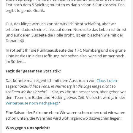
Erst nach dem 5 Spieltag müssten es dann schon 6 Punkte sein. Das
ergibt folgende Grafik:
Gut, das klingt wirr (ich konnte wirklich nicht schlafen), aber wir
erhalten dadurch eine Linie, auf deren Nordseite das Leben schön ist
und auf deren Südseite die Hölle droht. Ist ein bisschen wie mit der
Donau!! 😉
In rot seht Ihr die Punkteausbeute des 1.FC Nürnberg und die grüne
Linie ist die Linie der Hoffnung! Wir sehen also, wir sind immer noch
im Süden….
Fazit der gesamten Statistik:
Das könnte man eigentlich mit dem Ausspruch von
Claus Lufen
sagen: “
Geduld liebe Fans, in Nürnberg ist die Lage lange nicht so
schlimm wie ihr sie seht!
” – Klar, es könnte besser sein, aber geben wir
dem Team um Bader und Hecking etwas Zeit. Vielleicht wird ja in der
Winterpause noch nachgelegt
?
Eine Saison der Extreme eben: Wir waren schon oben und wir waren
schon unten, die Wahrheit wird wohl irgendwo dazwischen liegen!
Was gegen uns spricht: