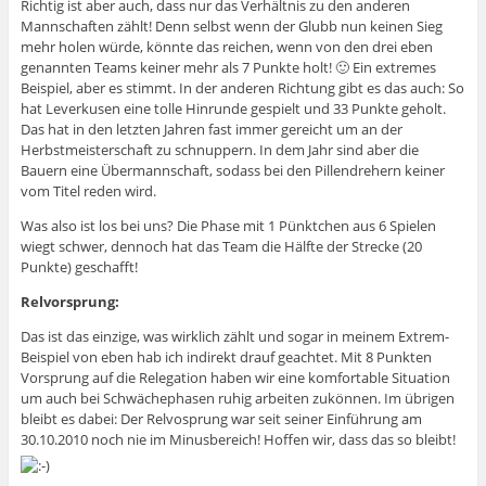
Richtig ist aber auch, dass nur das Verhältnis zu den anderen
Mannschaften zählt! Denn selbst wenn der Glubb nun keinen Sieg
mehr holen würde, könnte das reichen, wenn von den drei eben
genannten Teams keiner mehr als 7 Punkte holt! 🙂 Ein extremes
Beispiel, aber es stimmt. In der anderen Richtung gibt es das auch: So
hat Leverkusen eine tolle Hinrunde gespielt und 33 Punkte geholt.
Das hat in den letzten Jahren fast immer gereicht um an der
Herbstmeisterschaft zu schnuppern. In dem Jahr sind aber die
Bauern eine Übermannschaft, sodass bei den Pillendrehern keiner
vom Titel reden wird.
Was also ist los bei uns? Die Phase mit 1 Pünktchen aus 6 Spielen
wiegt schwer, dennoch hat das Team die Hälfte der Strecke (20
Punkte) geschafft!
Relvorsprung:
Das ist das einzige, was wirklich zählt und sogar in meinem Extrem-
Beispiel von eben hab ich indirekt drauf geachtet. Mit 8 Punkten
Vorsprung auf die Relegation haben wir eine komfortable Situation
um auch bei Schwächephasen ruhig arbeiten zukönnen. Im übrigen
bleibt es dabei: Der Relvosprung war seit seiner Einführung am
30.10.2010 noch nie im Minusbereich! Hoffen wir, dass das so bleibt!