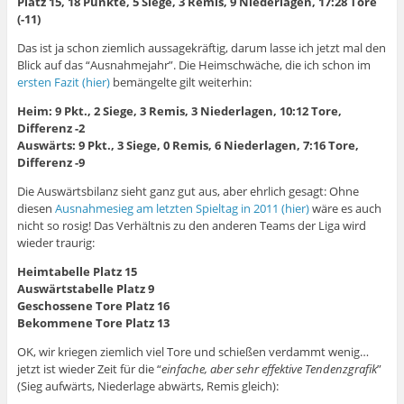
Platz 15, 18 Punkte, 5 Siege, 3 Remis, 9 Niederlagen, 17:28 Tore
(-11)
Das ist ja schon ziemlich aussagekräftig, darum lasse ich jetzt mal den
Blick auf das “Ausnahmejahr”. Die Heimschwäche, die ich schon im
ersten Fazit (hier)
bemängelte gilt weiterhin:
Heim: 9 Pkt., 2 Siege, 3 Remis, 3 Niederlagen, 10:12 Tore,
Differenz -2
Auswärts: 9 Pkt., 3 Siege, 0 Remis, 6 Niederlagen, 7:16 Tore,
Differenz -9
Die Auswärtsbilanz sieht ganz gut aus, aber ehrlich gesagt: Ohne
diesen
Ausnahmesieg am letzten Spieltag in 2011 (hier)
wäre es auch
nicht so rosig! Das Verhältnis zu den anderen Teams der Liga wird
wieder traurig:
Heimtabelle Platz 15
Auswärtstabelle Platz 9
Geschossene Tore Platz 16
Bekommene Tore Platz 13
OK, wir kriegen ziemlich viel Tore und schießen verdammt wenig…
jetzt ist wieder Zeit für die “
einfache, aber sehr effektive Tendenzgrafik
”
(Sieg aufwärts, Niederlage abwärts, Remis gleich):