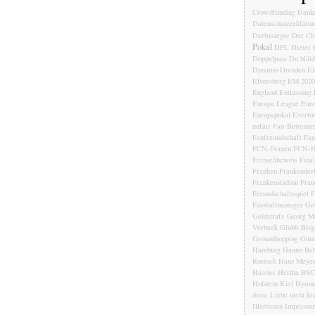
Crowdfunding
Dank
Datenschutzerkläru
Derbysieger
Der Clu
Pokal
DFL
Dieter 
Doppelpass
Du bläi
Dynamo Dresden
Ei
Elversberg
EM 2020
England
Entlassung
Europa League
Euro
Europapokal
Everto
unfair
Fan-Betreuun
Fanfreundschaft
Fan
FCN-Frauen
FCN-H
Fernsehbeweis
Fina
Franken
Frankender
Frankenstadion
Frau
Freundschaftsspiel
F
Fussballmanager
Ge
Geldstrafe
Georg Ma
Verbeek
Glubb-Blog
Groundhopping
Günt
Hamburg
Hanno Beh
Rostock
Hans Meye
Hassler
Hertha BSC
Holstein Kiel
Hymn
diese Liebe nicht
Ie
Illertissen
Impressu