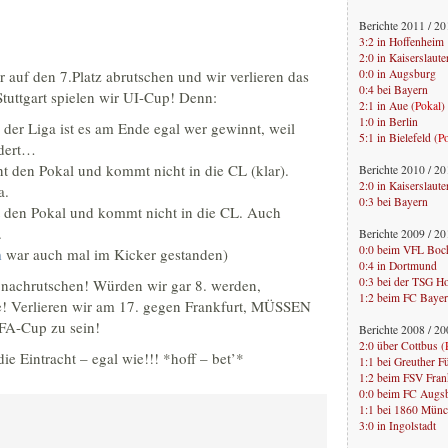
Berichte 2011 / 2
3:2 in Hoffenheim
2:0 in Kaiserslaute
 auf den 7.Platz abrutschen und wir verlieren das
0:0 in Augsburg
0:4 bei Bayern
tuttgart spielen wir UI-Cup! Denn:
2:1 in Aue (
Pokal
)
1:0 in Berlin
 der Liga ist es am Ende egal wer gewinnt, weil
5:1 in Bielefeld (
P
ndert…
nt den Pokal und kommt nicht in die CL (klar).
Berichte 2010 / 2
2:0 in Kaiserslaute
a.
0:3 bei Bayern
nnt den Pokal und kommt nicht in die CL. Auch
.
Berichte 2009 / 2
0:0 beim VFL Bo
m
war auch mal im Kicker gestanden)
0:4 in Dortmund
0:3 bei der TSG H
nachrutschen! Würden wir gar 8. werden,
1:2 beim FC Baye
re! Verlieren wir am 17. gegen Frankfurt, MÜSSEN
FA-Cup zu sein!
Berichte 2008 / 2
2:0 über Cottbus (
 die Eintracht – egal wie!!! *hoff – bet’*
1:1 bei Greuther F
1:2 beim FSV Fran
0:0 beim FC Augs
1:1 bei 1860 Mün
3:0 in Ingolstadt