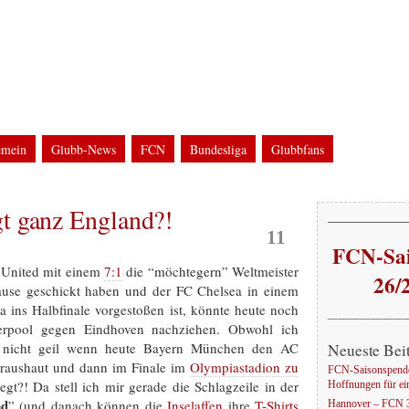
g
WM2006 in Nürnberg
bfans bei FCN-Auswärtsfahrten und Groundhopping
emein
Glubb-News
FCN
Bundesliga
Glubbfans
ine
UEFA-Cup / UI-Cup
Glubb-Auswärts
Groundhopping
EM
Stadion
WM
t ganz England?!
Apr.
—————
11
FCN-Sai
 United mit einem
7:1
die “möchtegern” Weltmeister
26/
use geschickt haben und der FC Chelsea in einem
 ins Halbfinale vorgestoßen ist, könnte heute noch
———————
iverpool gegen Eindhoven nachziehen. Obwohl ich
es nicht geil wenn heute Bayern München den AC
Neueste Bei
 raushaut und dann im Finale im
Olympiastadion zu
FCN-Saisonspende
gt?! Da stell ich mir gerade die Schlagzeile in der
Hoffnungen für ei
nd
” (und danach können die
Inselaffen
ihre
T-Shirts
Hannover – FCN 3