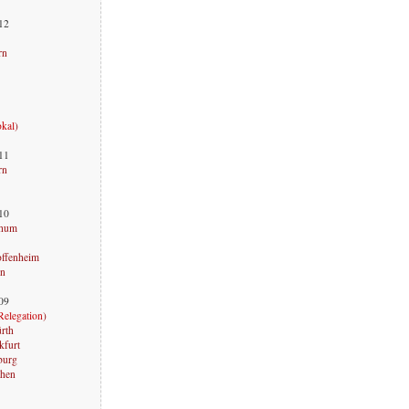
012
rn
okal
)
011
rn
010
chum
offenheim
rn
009
Relegation
)
ürth
kfurt
burg
chen