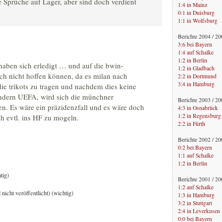
e Sprüche auf Lager, aber sind doch verdient
1:4 in Mainz
0:1 in Duisburg
1:1 in Wolfsburg
Berichte 2004 / 2
3:6 bei Bayern
1:4 auf Schalke
1:2 in Berlin
haben sich erledigt … und auf die bwin-
1:2 in Gladbach
uch nicht hoffen können, da es milan nach
2:2 in Dortmund
3:4 in Hamburg
die trikots zu tragen und nachdem dies keine
sondern UEFA, wird sich die münchner
Berichte 2003 / 2
en. Es wäre ein präzidenzfall und es wäre doch
4:3 in Osnabrück
1:2 in Regensburg
ch evtl. ins HF zu mogeln.
2:2 in Fürth
Berichte 2002 / 2
0:2 bei Bayern
1:1 auf Schalke
1:2 in Berlin
tig)
Berichte 2001 / 2
1:2 auf Schalke
 nicht veröffentlicht) (wichtig)
1:3 in Hamburg
3:2 in Stuttgart
2:4 in Leverkusen
0:0 bei Bayern