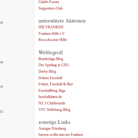
Glubb-Forum
Supporters-Club
unterstützte Aktionen
005
DIE FRANKEN
Franken-Hilft e.V.
Rot-schwarze Hilfe
Weblogroll
Bundesliga-Blog
004
Der Spieltag in GIFs
Derby-Blog
Doktor Fussball
Fritten, Fussball & Bier
003
Fussballblog.3liga
fussballdaten.de
NZ 3 Clubfreunde
VFL Wolfsburg-Blog
002
zonstige Links
Autogas Nürnberg
bayern-wolln-mer.net Franken-