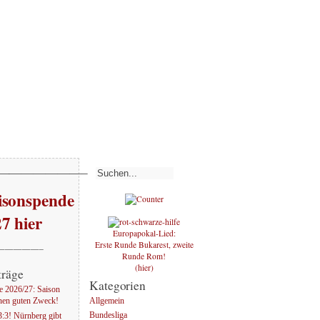
———————–
sonspende
27 hier
Europapokal-Lied:
Erste Runde Bukarest, zweite
—————–
Runde Rom!
(hier)
träge
Kategorien
 2026/27: Saison
Allgemein
nen guten Zweck!
Bundesliga
:3! Nürnberg gibt