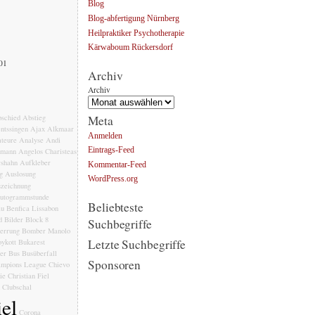
Blog
Blog-abfertigung Nürnberg
Heilpraktiker Psychotherapie
Kärwaboum Rückersdorf
001
Archiv
Archiv
Meta
schied
Abstieg
ntssingen
Ajax
Alkmaar
Anmelden
teure
Analyse
Andi
Eintrags-Feed
emann
Angelos Charisteas
rshahn
Aufkleber
Kommentar-Feed
g
Auslosung
WordPress.org
zeichnung
utogrammstunde
Beliebteste
au
Benfica Lissabon
d
Bilder
Block 8
Suchbegriffe
errung
Bomber Manolo
Letzte Suchbegriffe
ykott
Bukarest
ler
Bus
Busüberfall
Sponsoren
mpions League
Chievo
ie
Christian Fiel
Clubschal
el
Corona