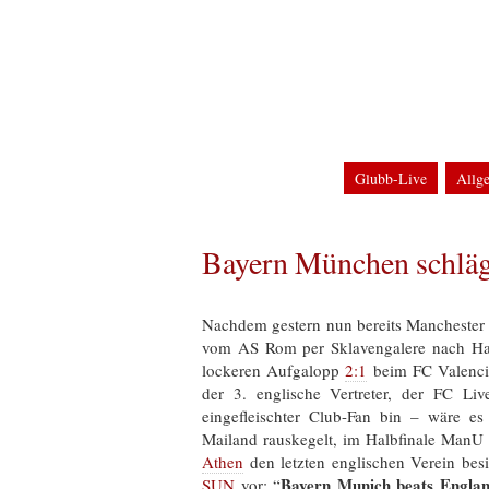
Home
Impressum
Datenschutzerklärun
Glubb-Blog
Clu
Glubb-Live
Allg
DFB-Pokal
Term
Champions League
Bayern München schläg
Nachdem gestern nun bereits Manchester
vom AS Rom per Sklavengalere nach Ha
lockeren Aufgalopp
2:1
beim FC Valencia
der 3. englische Vertreter, der FC L
eingefleischter Club-Fan bin – wäre 
Mailand rauskegelt, im Halbfinale ManU
Athen
den letzten englischen Verein besie
Bayern Munich beats Engla
SUN
vor: “