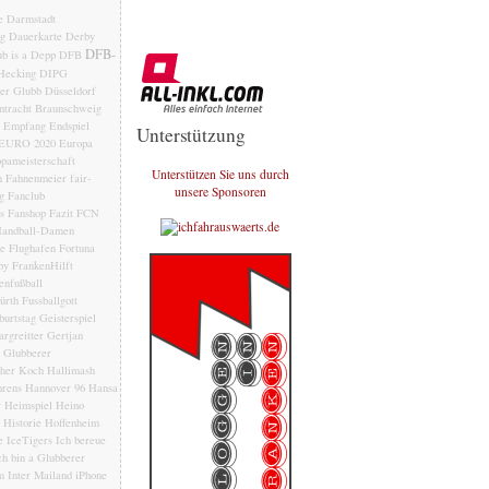
e
Darmstadt
ng
Dauerkarte
Derby
DFB-
b is a Depp
DFB
Hecking
DIPG
der Glubb
Düsseldorf
ntracht Braunschweig
Empfang
Endspiel
Unterstützung
EURO 2020
Europa
pameisterschaft
Unterstützen Sie uns durch
n
Fahnenmeier
fair-
unsere Sponsoren
g
Fanclub
s
Fanshop
Fazit
FCN
andball-Damen
le
Flughafen
Fortuna
by
FrankenHilft
enfußball
ürth
Fussballgott
burtstag
Geisterspiel
rgreitter
Gertjan
Glubberer
her Koch
Hallimash
rens
Hannover 96
Hansa
r
Heimspiel
Heino
Historie
Hoffenheim
e
IceTigers
Ich bereue
ch bin a Glubberer
m
Inter Mailand
iPhone