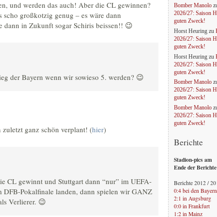
en, und werden das auch! Aber die CL gewinnen?
Bomber Manolo
z
s scho großkotzig genug – es wäre dann
2026/27: Saison H
guten Zweck!
 dann in Zukunft sogar Schiris beissen!! 😉
Horst Heuring
zu
2026/27: Saison H
guten Zweck!
Horst Heuring
zu
2026/27: Saison H
guten Zweck!
Sieg der Bayern wenn wir sowieso 5. werden? 😉
Bomber Manolo
z
2026/27: Saison H
guten Zweck!
Bomber Manolo
z
2026/27: Saison H
guten Zweck!
 zuletzt ganz schön verplant! (
hier
)
Berichte
Stadion-pics am
Ende der Berichte
 CL gewinnt und Stuttgart dann “nur” im UEFA-
Berichte 2012 / 2
im DFB-Pokalfinale landen, dann spielen wir GANZ
0:4 bei den Bayern
2:1 in Augsburg
s Verlierer. 😉
0:0 in Frankfurt
1:2 in Mainz