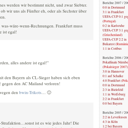
Berichte 2007 / 2
es werden wir bestimmt nicht, und zwar Siebter.
0:0 in Dortmund
 ob wir uns als Fünfter eh, oder als Sechster über
3:1 in Frankfurt
ren.
UEFA-CUP 0:1 geg
(
Portugal
)
en was-wäre-wenn-Rechnungen. Frankfurt muss
0:2 in Karlsruhe
UEFA-CUP 3:1 gege
 ist egal!
(
Griechenland
)
UEFA-CUP 2:2 in
Bukarest (
Rumäni
1:1 in Cottbus
Berichte 2006 / 2
den, alles andere ist egal!”
Pokalfinale Nürnber
(
Pokalsieger 2007
)
3:0 in Hannover
0:1 auf Schalke
mit den Bayern als CL-Sieger haben sich eben
4:0 Frankfurt (
Pok
:2 gegen den AC Mailand verloren!
0:0 in Dortmund
2:3 in Bielefeld
e wegen den
bwin-Trikots
… 🙂
1:1 in Wolfsburg
2:2 in Frankfurt
0:0 bei Bayern
Berichte 2005 / 2
2:2 in Leverkusen
4:3 in Köln
n-Strafaktion…sonst ist es wie jedes Jahr! Die
1:2 bei Bayern