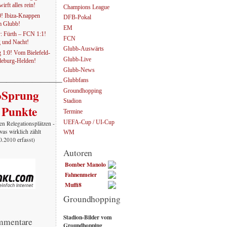
irft alles rein!
Champions League
0! Ibiza-Knappen
DFB-Pokal
em Glubb!
EM
: Fürth – FCN 1:1!
FCN
g und Nacht!
Glubb-Auswärts
1:0! Vom Bielefeld-
Glubb-Live
eburg-Helden!
Glubb-News
———————–
Glubbfans
oSprung
Groundhopping
Stadion
 Punkte
Termine
UEFA-Cup / UI-Cup
en Relegationsplätzen -
was wirklich zählt
WM
10.2010 erfasst)
Autoren
Bomber Manolo
Fahnenmeier
Muffi8
Groundhopping
Stadion-Bilder vom
mmentare
Groundhopping