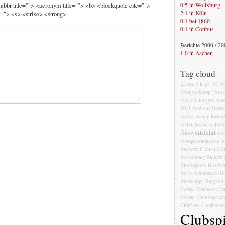
0:5 in Wolfsburg
 <abbr title=""> <acronym title=""> <b> <blockquote cite="">
2:1 in Köln
""> <s> <strike> <strong>
0:1 bei 1860
0:1 in Cottbus
Berichte 2000 / 2
1:0 in Aachen
Tag cloud
2.Liga
3.Liga
3G
Ab
Abstiegskampf
Adve
Alois Schwartz
Ama
Wolf
Andreas Born
Areva
Armin Reute
Aufsichtsrat
Aufstie
Auswärtsfahrt
Aus
Autogrammkarten
A
Basketball
Basti Gr
Bestechung
Bielefel
Blocksperre
Blocksp
Boris Schommers
Bo
Bundesliga
Burgstal
Cedric Teuchert
Cha
Verona
Choreograph
Clubfans
Clubfrauen
Clubspi