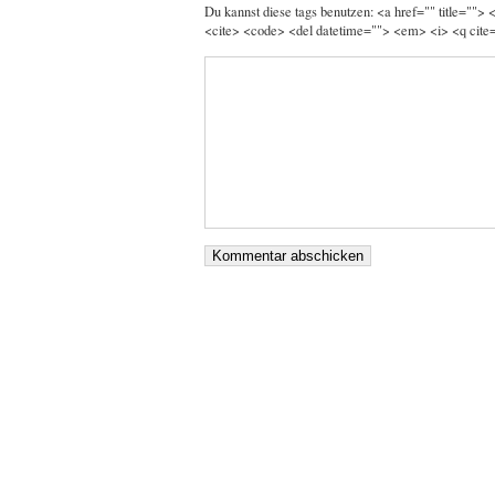
Du kannst diese tags benutzen: <a href="" title="">
<cite> <code> <del datetime=""> <em> <i> <q cite=