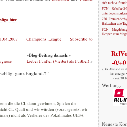
sich nicht auf und w
FCN – Schalke 3:
unterliegen stark
liga hier
276. Frankenderby
Halbzeiten wie Ta
FCN – Magdeburg 
Deppen zum Magd
.04.2007
Champions League
Subscribe to
—————
RelV
»Blog-Beitrag danach:»
-0/+0
rognose
Lieber Fünfter (Vierter) als Fürther!
»
(Der Abstand zu d
chlägt ganz England?!”
das einzige, 
- seit 30.
Werbung:
enn die die CL dann gewinnen, Spielen die
 nicht CL-Quali und wir würden (vorausgesetzt wir
inale) nicht als Verlierer des Pokalfinales UEFA-
Neueste Ko