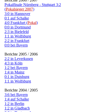
Berichte 2006 / 2007
Pokalfinale Nürnberg - Stuttgart 3:2
(
Pokalsieger 2007
)
3:0 in Hannover
0:1 auf Schalke
4:0 Frankfurt (
Pokal
)
0:0 in Dortmund
2:3 in Bielefeld
1:1 in Wolfsburg
2:2 in Frankfurt
0:0 bei Bayern
Berichte 2005 / 2006
2:2 in Leverkusen
4:3 in Köln
1:2 bei Bayern
1:4 in Mainz
0:1 in Duisburg
1:1 in Wolfsburg
Berichte 2004 / 2005
3:6 bei Bayern
1:4 auf Schalke
1:2 in Berlin
1:2 in Gladbach