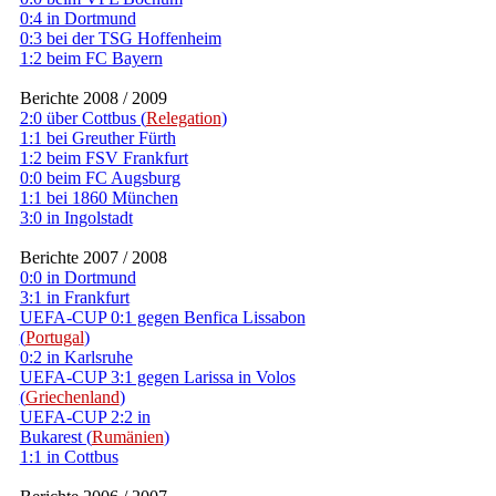
0:4 in Dortmund
0:3 bei der TSG Hoffenheim
1:2 beim FC Bayern
Berichte 2008 / 2009
2:0 über Cottbus (
Relegation
)
1:1 bei Greuther Fürth
1:2 beim FSV Frankfurt
0:0 beim FC Augsburg
1:1 bei 1860 München
3:0 in Ingolstadt
Berichte 2007 / 2008
0:0 in Dortmund
3:1 in Frankfurt
UEFA-CUP 0:1 gegen Benfica Lissabon
(
Portugal
)
0:2 in Karlsruhe
UEFA-CUP 3:1 gegen Larissa in Volos
(
Griechenland
)
UEFA-CUP 2:2 in
Bukarest (
Rumänien
)
1:1 in Cottbus