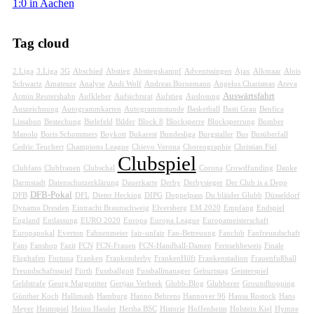
1:0 in Aachen
Tag cloud
2.Liga
3.Liga
3G
Abschied
Abstieg
Abstiegskampf
Adventssingen
Ajax
Alkmaar
Alois
Schwartz
Amateure
Analyse
Andi Wolf
Andreas Bornemann
Angelos Charisteas
Areva
Auswärtsfahrt
Armin Reutershahn
Aufkleber
Aufsichtsrat
Aufstieg
Auslosung
Auszeichnung
Autogrammkarten
Autogrammstunde
Basketball
Basti Grau
Benfica
Lissabon
Bestechung
Bielefeld
Bilder
Block 8
Blocksperre
Blocksperrung
Bomber
Manolo
Boris Schommers
Boykott
Bukarest
Bundesliga
Burgstaller
Bus
Busüberfall
Cedric Teuchert
Champions League
Chievo Verona
Choreographie
Christian Fiel
Clubspiel
Clubfans
Clubfrauen
Clubschal
Corona
Crowdfunding
Danke
Darmstadt
Datenschutzerklärung
Dauerkarte
Derby
Derbysieger
Der Club is a Depp
DFB-Pokal
DFB
DFL
Dieter Hecking
DIPG
Doppelpass
Du bläider Glubb
Düsseldorf
Dynamo Dresden
Eintracht Braunschweig
Elversberg
EM 2020
Empfang
Endspiel
England
Entlassung
EURO 2020
Europa
Europa League
Europameisterschaft
Europapokal
Everton
Fahnenmeier
fair-unfair
Fan-Betreuung
Fanclub
Fanfreundschaft
Fans
Fanshop
Fazit
FCN
FCN-Frauen
FCN-Handball-Damen
Fernsehbeweis
Finale
Flughafen
Fortuna
Franken
Frankenderby
FrankenHilft
Frankenstadion
Frauenfußball
Freundschaftsspiel
Fürth
Fussballgott
Fussballmanager
Geburtstag
Geisterspiel
Geldstrafe
Georg Margreitter
Gertjan Verbeek
Glubb-Blog
Glubberer
Groundhopping
Günther Koch
Hallimash
Hamburg
Hanno Behrens
Hannover 96
Hansa Rostock
Hans
Meyer
Heimspiel
Heino Hassler
Hertha BSC
Historie
Hoffenheim
Holstein Kiel
Hymne