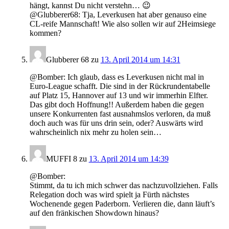
hängt, kannst Du nicht verstehn… 😉
@Glubberer68: Tja, Leverkusen hat aber genauso eine
CL-reife Mannschaft! Wie also sollen wir auf 2Heimsiege
kommen?
Glubberer 68
zu
13. April 2014 um 14:31
@Bomber: Ich glaub, dass es Leverkusen nicht mal in
Euro-League schafft. Die sind in der Rückrundentabelle
auf Platz 15, Hannover auf 13 und wir immerhin Elfter.
Das gibt doch Hoffnung!! Außerdem haben die gegen
unsere Konkurrenten fast ausnahmslos verloren, da muß
doch auch was für uns drin sein, oder? Auswärts wird
wahrscheinlich nix mehr zu holen sein…
MUFFI 8
zu
13. April 2014 um 14:39
@Bomber:
Stimmt, da tu ich mich schwer das nachzuvollziehen. Falls
Relegation doch was wird spielt ja Fürth nächstes
Wochenende gegen Paderborn. Verlieren die, dann läuft’s
auf den fränkischen Showdown hinaus?