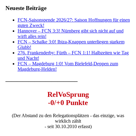
Neueste Beiträge
FCN-Saisonspende 2026/27: Saison Hoffnungen für einen
guten Zweck!
Hannover – FCN 3:3! Nürnberg gibt sich nicht auf und
wirft alles rein!
FCN – Schalke 3:0! Ibiza-Knappen unterliegen starkem
Glubb!
276. Frankenderby: Fürth – FCN 1:1! Halbzeiten wie Tag
und Nacht!
FCN – Magdeburg 1:0! Vom Bielefeld-Deppen zum
Magdeburg-Helden!
————————————–
RelVoSprung
-0/+0 Punkte
(Der Abstand zu den Relegationsplätzen - das einzige, was
wirklich zählt
- seit 30.10.2010 erfasst)