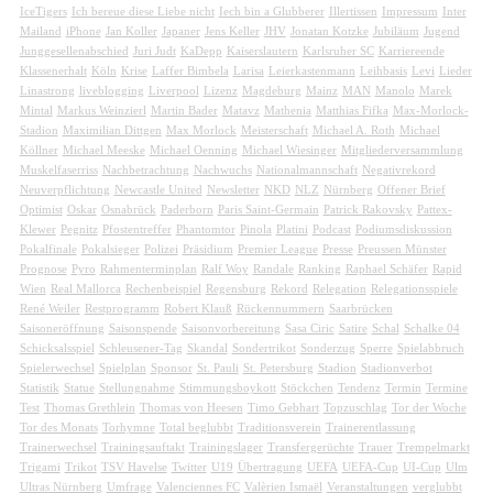
IceTigers
Ich bereue diese Liebe nicht
Iech bin a Glubberer
Illertissen
Impressum
Inter
Mailand
iPhone
Jan Koller
Japaner
Jens Keller
JHV
Jonatan Kotzke
Jubiläum
Jugend
Junggesellenabschied
Juri Judt
KaDepp
Kaiserslautern
Karlsruher SC
Karriereende
Klassenerhalt
Köln
Krise
Laffer Bimbela
Larisa
Leierkastenmann
Leihbasis
Levi
Lieder
Linastrong
liveblogging
Liverpool
Lizenz
Magdeburg
Mainz
MAN
Manolo
Marek
Mintal
Markus Weinzierl
Martin Bader
Matavz
Mathenia
Matthias Fifka
Max-Morlock-
Stadion
Maximilian Dittgen
Max Morlock
Meisterschaft
Michael A. Roth
Michael
Köllner
Michael Meeske
Michael Oenning
Michael Wiesinger
Mitgliederversammlung
Muskelfaserriss
Nachbetrachtung
Nachwuchs
Nationalmannschaft
Negativrekord
Neuverpflichtung
Newcastle United
Newsletter
NKD
NLZ
Nürnberg
Offener Brief
Optimist
Oskar
Osnabrück
Paderborn
Paris Saint-Germain
Patrick Rakovsky
Pattex-
Klewer
Pegnitz
Pfostentreffer
Phantomtor
Pinola
Platini
Podcast
Podiumsdiskussion
Pokalfinale
Pokalsieger
Polizei
Präsidium
Premier League
Presse
Preussen Münster
Prognose
Pyro
Rahmenterminplan
Ralf Woy
Randale
Ranking
Raphael Schäfer
Rapid
Wien
Real Mallorca
Rechenbeispiel
Regensburg
Rekord
Relegation
Relegationsspiele
René Weiler
Restprogramm
Robert Klauß
Rückennummern
Saarbrücken
Saisoneröffnung
Saisonspende
Saisonvorbereitung
Sasa Ciric
Satire
Schal
Schalke 04
Schicksalsspiel
Schleusener-Tag
Skandal
Sondertrikot
Sonderzug
Sperre
Spielabbruch
Spielerwechsel
Spielplan
Sponsor
St. Pauli
St. Petersburg
Stadion
Stadionverbot
Statistik
Statue
Stellungnahme
Stimmungsboykott
Stöckchen
Tendenz
Termin
Termine
Test
Thomas Grethlein
Thomas von Heesen
Timo Gebhart
Topzuschlag
Tor der Woche
Tor des Monats
Torhymne
Total beglubbt
Traditionsverein
Trainerentlassung
Trainerwechsel
Trainingsauftakt
Trainingslager
Transfergerüchte
Trauer
Trempelmarkt
Trigami
Trikot
TSV Havelse
Twitter
U19
Übertragung
UEFA
UEFA-Cup
UI-Cup
Ulm
Ultras Nürnberg
Umfrage
Valenciennes FC
Valèrien Ismaël
Veranstaltungen
verglubbt