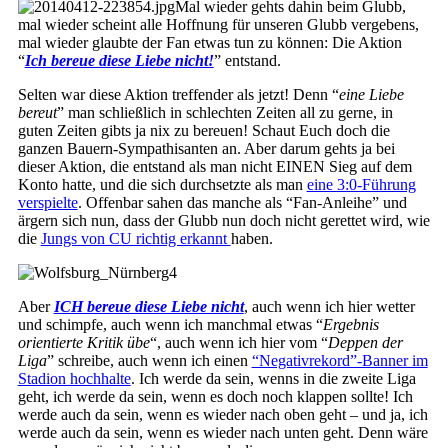
Mal wieder gehts dahin beim Glubb,
mal wieder scheint alle Hoffnung für unseren Glubb vergebens,
mal wieder glaubte der Fan etwas tun zu können: Die Aktion
“
Ich bereue diese Liebe nicht!
” entstand.
Selten war diese Aktion treffender als jetzt! Denn “
eine Liebe
bereut
” man schließlich in schlechten Zeiten all zu gerne, in
guten Zeiten gibts ja nix zu bereuen! Schaut Euch doch die
ganzen Bauern-Sympathisanten an. Aber darum gehts ja bei
dieser Aktion, die entstand als man nicht EINEN Sieg auf dem
Konto hatte, und die sich durchsetzte als man
eine 3:0-Führung
verspielte
. Offenbar sahen das manche als “Fan-Anleihe” und
ärgern sich nun, dass der Glubb nun doch nicht gerettet wird, wie
die
Jungs von CU richtig erkannt
haben.
Aber
ICH bereue diese Liebe nicht
, auch wenn ich hier wetter
und schimpfe, auch wenn ich manchmal etwas “
Ergebnis
orientierte Kritik übe
“, auch wenn ich hier vom “
Deppen der
Liga
” schreibe, auch wenn ich einen
“Negativrekord”-Banner im
Stadion hochhalte
. Ich werde da sein, wenns in die zweite Liga
geht, ich werde da sein, wenn es doch noch klappen sollte! Ich
werde auch da sein, wenn es wieder nach oben geht – und ja, ich
werde auch da sein, wenn es wieder nach unten geht. Denn wäre