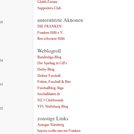
Glubb-Forum
Supporters-Club
unterstützte Aktionen
005
DIE FRANKEN
Franken-Hilft e.V.
Rot-schwarze Hilfe
Weblogroll
Bundesliga-Blog
004
Der Spieltag in GIFs
Derby-Blog
Doktor Fussball
Fritten, Fussball & Bier
003
Fussballblog.3liga
fussballdaten.de
NZ 3 Clubfreunde
VFL Wolfsburg-Blog
002
zonstige Links
Autogas Nürnberg
bayern-wolln-mer.net Franken-