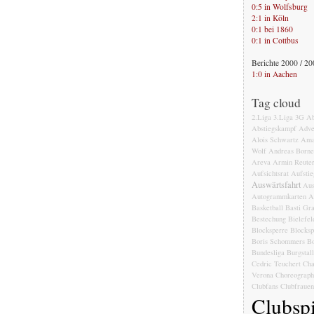
0:5 in Wolfsburg
2:1 in Köln
0:1 bei 1860
0:1 in Cottbus
Berichte 2000 / 2
1:0 in Aachen
Tag cloud
2.Liga
3.Liga
3G
Ab
Abstiegskampf
Adve
Alois Schwartz
Ama
Wolf
Andreas Born
Areva
Armin Reute
Aufsichtsrat
Aufstie
Auswärtsfahrt
Aus
Autogrammkarten
A
Basketball
Basti Gr
Bestechung
Bielefel
Blocksperre
Blocksp
Boris Schommers
Bo
Bundesliga
Burgstal
Cedric Teuchert
Cha
Verona
Choreograph
Clubfans
Clubfrauen
Clubspi