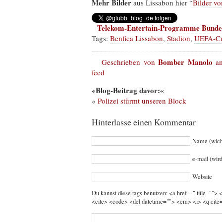
Mehr Bilder
aus Lissabon hier “
Bilder v
Telekom-Entertain-Programme Bundes
Tags:
Benfica Lissabon
,
Stadion
,
UEFA-C
Bomber Manolo
Geschrieben von
am
feed
«Blog-Beitrag davor:«
«
Polizei stürmt unseren Block
Hinterlasse einen Kommentar
Name (wich
e-mail (wird
Website
Du kannst diese tags benutzen: <a href="" title="">
<cite> <code> <del datetime=""> <em> <i> <q cite=