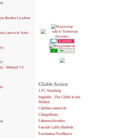
008
en Benfica Lissabon
n Larissa in Volos
en
)
007
g - Stuttgart 3:2
Glubb-Seiten
al
)
1.FC Nürnberg
beglubbt – Der Glubb in den
Medien
Clubfans-united.de
Clubgeflüster
006
Fahnenschwenker
Fanclub Laffer Bimbela
Faszination Nordkurve