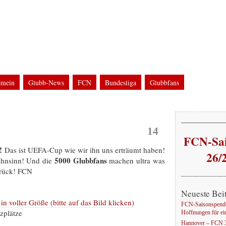
g
WM2006 in Nürnberg
bfans bei FCN-Auswärtsfahrten und Groundhopping
emein
Glubb-News
FCN
Bundesliga
Glubbfans
ine
UEFA-Cup / UI-Cup
Glubb-Auswärts
Groundhopping
EM
Stadion
WM
Feb.
—————
14
FCN-Sai
a!
Das ist UEFA-Cup wie wir ihn uns erträumt haben!
26/
5000 Glubbfans
ahnsinn! Und die
machen ultra was
urück! FCN
———————
Neueste Bei
in voller Größe (bitte auf das Bild klicken)
FCN-Saisonspende
zplätze
Hoffnungen für ei
Hannover – FCN 3