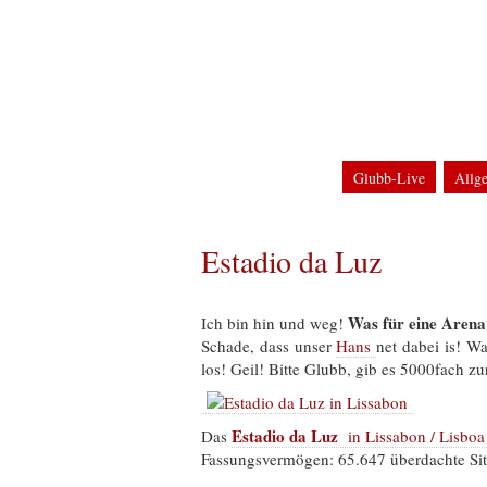
Home
Impressum
Datenschutzerklärun
Glubb-Blog
Clu
Glubb-Live
Allg
DFB-Pokal
Term
Champions League
Estadio da Luz
Was für eine Aren
Ich bin hin und weg!
Schade, dass unser
Hans
net dabei is! W
los! Geil! Bitte Glubb, gib es 5000fach z
Estadio da Luz
Das
in Lissabon / Lisboa 
Fassungsvermögen: 65.647 überdachte Sit