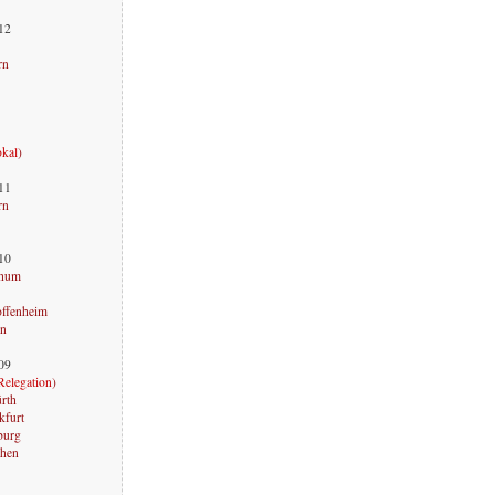
012
rn
okal
)
011
rn
010
chum
offenheim
rn
009
Relegation
)
ürth
kfurt
burg
chen