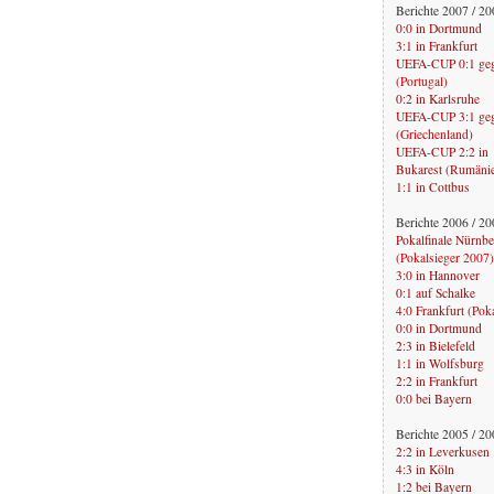
Berichte 2007 / 2
0:0 in Dortmund
3:1 in Frankfurt
UEFA-CUP 0:1 geg
(
Portugal
)
0:2 in Karlsruhe
UEFA-CUP 3:1 gege
(
Griechenland
)
UEFA-CUP 2:2 in
Bukarest (
Rumäni
1:1 in Cottbus
Berichte 2006 / 2
Pokalfinale Nürnber
(
Pokalsieger 2007
)
3:0 in Hannover
0:1 auf Schalke
4:0 Frankfurt (
Pok
0:0 in Dortmund
2:3 in Bielefeld
1:1 in Wolfsburg
2:2 in Frankfurt
0:0 bei Bayern
Berichte 2005 / 2
2:2 in Leverkusen
4:3 in Köln
1:2 bei Bayern