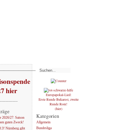
———————–
sonspende
27 hier
Europapokal-Lied:
Erste Runde Bukarest, zweite
—————–
Runde Rom!
(hier)
träge
Kategorien
 2026/27: Saison
Allgemein
nen guten Zweck!
Bundesliga
:3! Nürnberg gibt