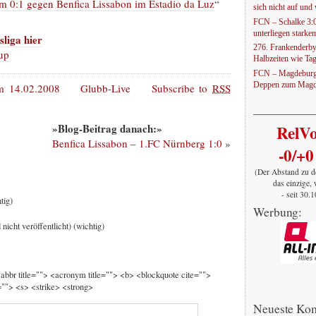
om 0:1 gegen Benfica Lissabon im Estadio da Luz
“
sich nicht auf und w
FCN – Schalke 3:
unterliegen stark
liga hier
276. Frankenderby
up
Halbzeiten wie Ta
FCN – Magdeburg 
Deppen zum Magd
 14.02.2008
Glubb-Live
Subscribe to
RSS
—————
»Blog-Beitrag danach:»
RelV
Benfica Lissabon – 1.FC Nürnberg 1:0
»
-0/+0
(Der Abstand zu d
das einzige, 
- seit 30.
tig)
Werbung:
 nicht veröffentlicht) (wichtig)
 <abbr title=""> <acronym title=""> <b> <blockquote cite="">
""> <s> <strike> <strong>
Neueste Ko