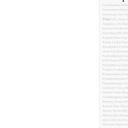
Crowdfunding
Dank
Datenschutzerkläru
Derbysieger
Der Clu
Pokal
DFL
Dieter 
Doppelpass
Du bläi
Dynamo Dresden
Ei
Elversberg
EM 2020
England
Entlassung
Europa League
Euro
Europapokal
Everto
unfair
Fan-Betreuun
Fanfreundschaft
Fan
FCN-Frauen
FCN-H
Fernsehbeweis
Fina
Franken
Frankender
Frankenstadion
Frau
Freundschaftsspiel
F
Fussballmanager
Ge
Geldstrafe
Georg Ma
Verbeek
Glubb-Blog
Groundhopping
Günt
Hamburg
Hanno Beh
Rostock
Hans Meye
Hassler
Hertha BSC
Holstein Kiel
Hymn
diese Liebe nicht
Ie
Illertissen
Impressu