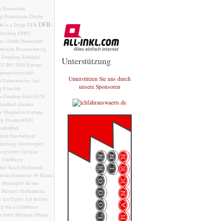
e
Darmstadt
ng
Dauerkarte
Derby
DFB-
b is a Depp
DFB
Hecking
DIPG
der Glubb
Düsseldorf
ntracht Braunschweig
Empfang
Endspiel
Unterstützung
EURO 2020
Europa
pameisterschaft
Unterstützen Sie uns durch
n
Fahnenmeier
fair-
unsere Sponsoren
g
Fanclub
s
Fanshop
Fazit
FCN
andball-Damen
le
Flughafen
Fortuna
by
FrankenHilft
enfußball
ürth
Fussballgott
burtstag
Geisterspiel
rgreitter
Gertjan
Glubberer
her Koch
Hallimash
rens
Hannover 96
Hansa
r
Heimspiel
Heino
Historie
Hoffenheim
e
IceTigers
Ich bereue
ch bin a Glubberer
m
Inter Mailand
iPhone