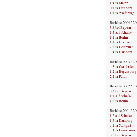
1:4 in Mainz
0:1 in Duisburg
1:1 in Wolfsburg
Berichte 2004 / 2
3:6 bei Bayern
1:4 auf Schalke
1:2 in Berlin
1:2 in Gladbach
2:2 in Dortmund
3:4 in Hamburg
Berichte 2003 / 2
4:3 in Osnabrück
1:2 in Regensburg
2:2 in Fürth
Berichte 2002 / 2
0:2 bei Bayern
1:1 auf Schalke
1:2 in Berlin
Berichte 2001 / 2
1:2 auf Schalke
1:3 in Hamburg
3:2 in Stuttgart
2:4 in Leverkusen
0:0 bei Bayern