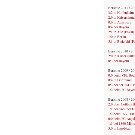
Berichte 2011 / 2
3:2 in Hoffenheim
2:0 in Kaiserslaute
0:0 in Augsburg
0:4 bei Bayern
2:1 in Aue (
Pokal
)
1:0 in Berlin
5:1 in Bielefeld (
P
Berichte 2010 / 2
2:0 in Kaiserslaute
0:3 bei Bayern
Berichte 2009 / 2
0:0 beim VFL Bo
0:4 in Dortmund
0:3 bei der TSG H
1:2 beim FC Baye
Berichte 2008 / 2
2:0 über Cottbus (
1:1 bei Greuther F
1:2 beim FSV Fran
0:0 beim FC Augs
1:1 bei 1860 Mün
3:0 in Ingolstadt