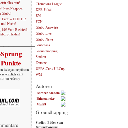
irft alles rein!
Champions League
0! Ibiza-Knappen
DFB-Pokal
em Glubb!
EM
: Fürth – FCN 1:1!
FCN
g und Nacht!
Glubb-Auswärts
1:0! Vom Bielefeld-
Glubb-Live
eburg-Helden!
Glubb-News
———————–
Glubbfans
oSprung
Groundhopping
Stadion
 Punkte
Termine
UEFA-Cup / UI-Cup
en Relegationsplätzen -
was wirklich zählt
WM
10.2010 erfasst)
Autoren
Bomber Manolo
Fahnenmeier
Muffi8
Groundhopping
Stadion-Bilder vom
mmentare
Groundhopping