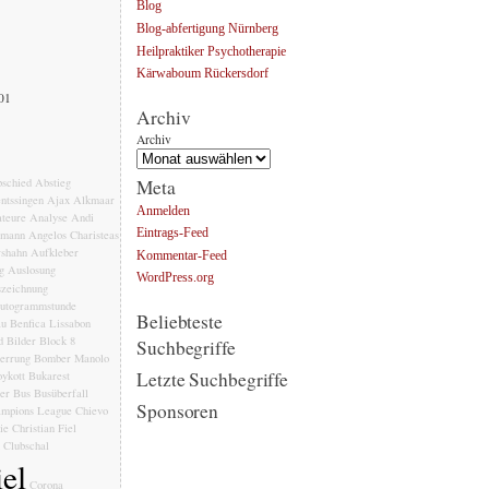
Blog
Blog-abfertigung Nürnberg
Heilpraktiker Psychotherapie
Kärwaboum Rückersdorf
001
Archiv
Archiv
Meta
schied
Abstieg
ntssingen
Ajax
Alkmaar
Anmelden
teure
Analyse
Andi
Eintrags-Feed
emann
Angelos Charisteas
rshahn
Aufkleber
Kommentar-Feed
g
Auslosung
WordPress.org
zeichnung
utogrammstunde
Beliebteste
au
Benfica Lissabon
d
Bilder
Block 8
Suchbegriffe
errung
Bomber Manolo
Letzte Suchbegriffe
ykott
Bukarest
ler
Bus
Busüberfall
Sponsoren
mpions League
Chievo
ie
Christian Fiel
Clubschal
el
Corona