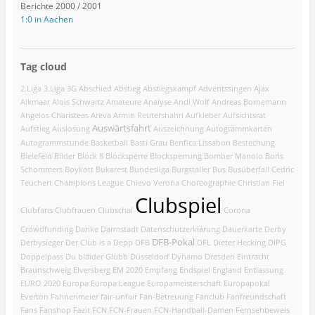
Berichte 2000 / 2001
1:0 in Aachen
Tag cloud
2.Liga
3.Liga
3G
Abschied
Abstieg
Abstiegskampf
Adventssingen
Ajax
Alkmaar
Alois Schwartz
Amateure
Analyse
Andi Wolf
Andreas Bornemann
Angelos Charisteas
Areva
Armin Reutershahn
Aufkleber
Aufsichtsrat
Auswärtsfahrt
Aufstieg
Auslosung
Auszeichnung
Autogrammkarten
Autogrammstunde
Basketball
Basti Grau
Benfica Lissabon
Bestechung
Bielefeld
Bilder
Block 8
Blocksperre
Blocksperrung
Bomber Manolo
Boris
Schommers
Boykott
Bukarest
Bundesliga
Burgstaller
Bus
Busüberfall
Cedric
Teuchert
Champions League
Chievo Verona
Choreographie
Christian Fiel
Clubspiel
Clubfans
Clubfrauen
Clubschal
Corona
Crowdfunding
Danke
Darmstadt
Datenschutzerklärung
Dauerkarte
Derby
DFB-Pokal
Derbysieger
Der Club is a Depp
DFB
DFL
Dieter Hecking
DIPG
Doppelpass
Du bläider Glubb
Düsseldorf
Dynamo Dresden
Eintracht
Braunschweig
Elversberg
EM 2020
Empfang
Endspiel
England
Entlassung
EURO 2020
Europa
Europa League
Europameisterschaft
Europapokal
Everton
Fahnenmeier
fair-unfair
Fan-Betreuung
Fanclub
Fanfreundschaft
Fans
Fanshop
Fazit
FCN
FCN-Frauen
FCN-Handball-Damen
Fernsehbeweis