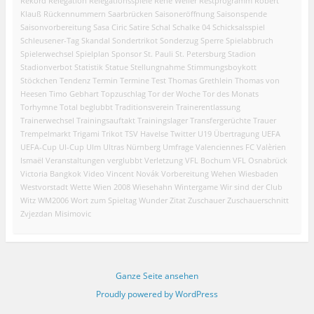
Rekord
Relegation
Relegationsspiele
René Weiler
Restprogramm
Robert
Klauß
Rückennummern
Saarbrücken
Saisoneröffnung
Saisonspende
Saisonvorbereitung
Sasa Ciric
Satire
Schal
Schalke 04
Schicksalsspiel
Schleusener-Tag
Skandal
Sondertrikot
Sonderzug
Sperre
Spielabbruch
Spielerwechsel
Spielplan
Sponsor
St. Pauli
St. Petersburg
Stadion
Stadionverbot
Statistik
Statue
Stellungnahme
Stimmungsboykott
Stöckchen
Tendenz
Termin
Termine
Test
Thomas Grethlein
Thomas von
Heesen
Timo Gebhart
Topzuschlag
Tor der Woche
Tor des Monats
Torhymne
Total beglubbt
Traditionsverein
Trainerentlassung
Trainerwechsel
Trainingsauftakt
Trainingslager
Transfergerüchte
Trauer
Trempelmarkt
Trigami
Trikot
TSV Havelse
Twitter
U19
Übertragung
UEFA
UEFA-Cup
UI-Cup
Ulm
Ultras Nürnberg
Umfrage
Valenciennes FC
Valèrien
Ismaël
Veranstaltungen
verglubbt
Verletzung
VFL Bochum
VFL Osnabrück
Victoria Bangkok
Video
Vincent Novák
Vorbereitung
Wehen Wiesbaden
Westvorstadt
Wette
Wien 2008
Wiesehahn
Wintergame
Wir sind der Club
Witz
WM2006
Wort zum Spieltag
Wunder
Zitat
Zuschauer
Zuschauerschnitt
Zvjezdan Misimovic
Ganze Seite ansehen
Proudly powered by WordPress