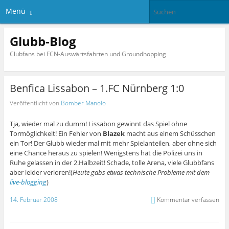
Menü
Glubb-Blog
Clubfans bei FCN-Auswärtsfahrten und Groundhopping
Benfica Lissabon – 1.FC Nürnberg 1:0
Veröffentlicht von
Bomber Manolo
Tja, wieder mal zu dumm! Lissabon gewinnt das Spiel ohne
Tormöglichkeit! Ein Fehler von
Blazek
macht aus einem Schüsschen
ein Tor! Der Glubb wieder mal mit mehr Spielanteilen, aber ohne sich
eine Chance heraus zu spielen! Wenigstens hat die Polizei uns in
Ruhe gelassen in der 2.Halbzeit! Schade, tolle Arena, viele Glubbfans
aber leider verloren!(
Heute gabs etwas technische Probleme mit dem
live-blogging
)
14. Februar 2008
Kommentar verfassen