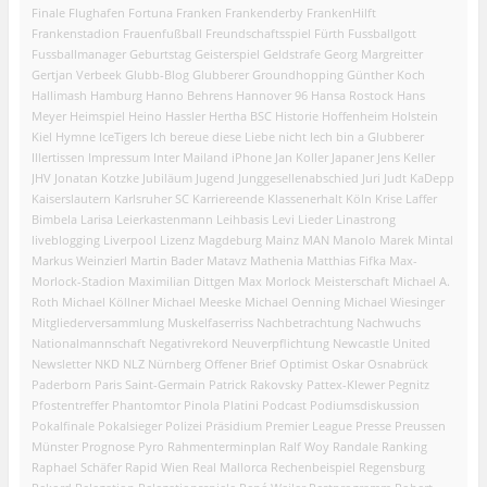
Finale
Flughafen
Fortuna
Franken
Frankenderby
FrankenHilft
Frankenstadion
Frauenfußball
Freundschaftsspiel
Fürth
Fussballgott
Fussballmanager
Geburtstag
Geisterspiel
Geldstrafe
Georg Margreitter
Gertjan Verbeek
Glubb-Blog
Glubberer
Groundhopping
Günther Koch
Hallimash
Hamburg
Hanno Behrens
Hannover 96
Hansa Rostock
Hans
Meyer
Heimspiel
Heino Hassler
Hertha BSC
Historie
Hoffenheim
Holstein
Kiel
Hymne
IceTigers
Ich bereue diese Liebe nicht
Iech bin a Glubberer
Illertissen
Impressum
Inter Mailand
iPhone
Jan Koller
Japaner
Jens Keller
JHV
Jonatan Kotzke
Jubiläum
Jugend
Junggesellenabschied
Juri Judt
KaDepp
Kaiserslautern
Karlsruher SC
Karriereende
Klassenerhalt
Köln
Krise
Laffer
Bimbela
Larisa
Leierkastenmann
Leihbasis
Levi
Lieder
Linastrong
liveblogging
Liverpool
Lizenz
Magdeburg
Mainz
MAN
Manolo
Marek Mintal
Markus Weinzierl
Martin Bader
Matavz
Mathenia
Matthias Fifka
Max-
Morlock-Stadion
Maximilian Dittgen
Max Morlock
Meisterschaft
Michael A.
Roth
Michael Köllner
Michael Meeske
Michael Oenning
Michael Wiesinger
Mitgliederversammlung
Muskelfaserriss
Nachbetrachtung
Nachwuchs
Nationalmannschaft
Negativrekord
Neuverpflichtung
Newcastle United
Newsletter
NKD
NLZ
Nürnberg
Offener Brief
Optimist
Oskar
Osnabrück
Paderborn
Paris Saint-Germain
Patrick Rakovsky
Pattex-Klewer
Pegnitz
Pfostentreffer
Phantomtor
Pinola
Platini
Podcast
Podiumsdiskussion
Pokalfinale
Pokalsieger
Polizei
Präsidium
Premier League
Presse
Preussen
Münster
Prognose
Pyro
Rahmenterminplan
Ralf Woy
Randale
Ranking
Raphael Schäfer
Rapid Wien
Real Mallorca
Rechenbeispiel
Regensburg