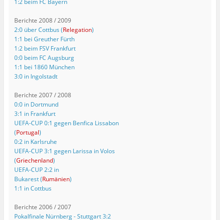
1:2 beim FC Bayern
Berichte 2008 / 2009
2:0 über Cottbus (
Relegation
)
1:1 bei Greuther Fürth
1:2 beim FSV Frankfurt
0:0 beim FC Augsburg
1:1 bei 1860 München
3:0 in Ingolstadt
Berichte 2007 / 2008
0:0 in Dortmund
3:1 in Frankfurt
UEFA-CUP 0:1 gegen Benfica Lissabon
(
Portugal
)
0:2 in Karlsruhe
UEFA-CUP 3:1 gegen Larissa in Volos
(
Griechenland
)
UEFA-CUP 2:2 in
Bukarest (
Rumänien
)
1:1 in Cottbus
Berichte 2006 / 2007
Pokalfinale Nürnberg - Stuttgart 3:2