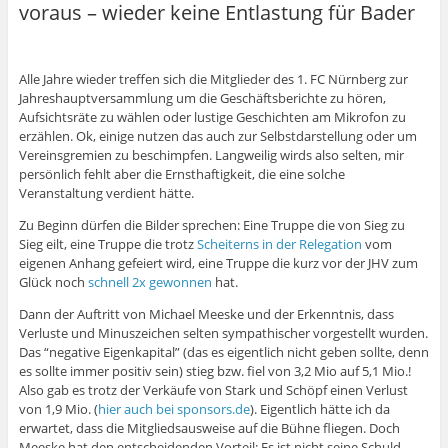
voraus – wieder keine Entlastung für Bader
Alle Jahre wieder treffen sich die Mitglieder des 1. FC Nürnberg zur
Jahreshauptversammlung um die Geschäftsberichte zu hören,
Aufsichtsräte zu wählen oder lustige Geschichten am Mikrofon zu
erzählen. Ok, einige nutzen das auch zur Selbstdarstellung oder um
Vereinsgremien zu beschimpfen. Langweilig wirds also selten, mir
persönlich fehlt aber die Ernsthaftigkeit, die eine solche
Veranstaltung verdient hätte.
Zu Beginn dürfen die Bilder sprechen: Eine Truppe die von Sieg zu
Sieg eilt, eine Truppe die trotz
Scheiterns in der Relegation
vom
eigenen Anhang gefeiert wird, eine Truppe die kurz vor der JHV zum
Glück noch
schnell 2x gewonnen
hat.
Dann der Auftritt von Michael Meeske und der Erkenntnis, dass
Verluste und Minuszeichen selten sympathischer vorgestellt wurden.
Das “negative Eigenkapital” (das es eigentlich nicht geben sollte, denn
es sollte immer positiv sein) stieg bzw. fiel von 3,2 Mio auf 5,1 Mio.!
Also gab es trotz der Verkäufe von Stark und Schöpf einen Verlust
von 1,9 Mio. (
hier auch bei sponsors.de
). Eigentlich hätte ich da
erwartet, dass die Mitgliedsausweise auf die Bühne fliegen. Doch
Meeske hat den entscheidenden Vorteil: Es ist nicht seine Schuld.