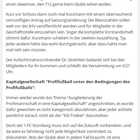
einen Gewinner, den 712 gerne beim Glubb sehen wollen.
Kurz vor Schluss dann noch mal Kurzmann mit einem überraschend
vernünftigen Antrag auf Satzungsänderung: Die Bilanzzahlen sollen
weit vor der JHV veröffentlicht werden und für Mitglieder in der
Geschäftsstelle einzusehen sein. Sogar die komplette Vorstandschaft
stimmt dafür. Kurzmann scheitert in der zweiten Auszählung. Tja,
jeder andere hätte das wohl durchgebracht, aber dazu hätte man
mal nett sein müssen.
Der Aufsichtsratsvorsitzender Dr. Grethlein bedankt sich bei den
Mitgliedern für ihr kommen und schließt die Versammlung um 0:21
Uhr.
Kapitalgesellschaft “Profifußball unter den Bedingungen des
Profifußballs”:
Immer wieder wurde das Thema “Ausgliederung der
Profimannschaft in eine Kapitalgesellschaft” angeschnitten, es wurde
dafür geworben es nicht kategorisch abzulehnen, aber jeder achtete
peinlichst darauf, nicht als der “KG-Treiber” dazustehen.
Doch der 1.FC Nürnberg muss sich auf die Zukunft vorbereiten, und
da wäre es fahrlässig nicht jede Möglichkeit zumindest zu
diskutieren. Was der Glubb aber in jedem Fall braucht, ist eine