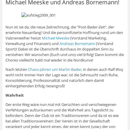
Michael Meeske und Andreas Bornemann!
Nun ist sie da, die neue Zeitrechnung, die “Post-Bader-Zeit”, der
ersehnte Neuanfang! Und die personifizierte Hoffnung rund um den
Valznerweiher heisst
Michael Meeske
(Vorstand Marketing,
Verwaltung und Finanzen) und
Andreas Bornemann
(Vorstand
Sport)! Dabei ist die Überschrift durchaus im doppelten Sinn zu
verstehen: Wir wünschen (Euch und uns) viel Erfolg! Dann kommt die
Choreo vielleicht bald mal wieder in die Nordkurve!
Nach letzten
Chaos-Jahren um Martin Bader
, in denen auch Ralf Woy
wohl nicht immer Herr der Lage war, ist die Sehnsucht nach Ruhe,
Konsolidierung, Professionalität und natürlich dem damit
einhergehenden Erfolg riesengroß!
Wahrheit
Der erste Weg wäre nun mal mit Gerüchten und verschwiegenen
Verfehlungen aufzuräumen und die Wahrheit ans Tageslicht zu
befördern. Denn der Club ist ein Traditionsverein und da ist es wie
bei allen Traditionsvereinen: Der Verein ist in der Gesellschaft
verankert und jeder kennt einen, der einen kennt (usw.) der von