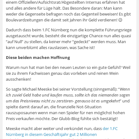
einem Offiziellen/Aufsichtsrat/Abgestellten Internas erfahren hat
und alles andere für Lüge hält. Das Besondere daran: Man kann
weder die Gegenseite befragen noch das Gegenteil beweisen! Es gibt
Boulevardzeitungen die damit seit Jahren ihr Geld verdienen! 😉
Dadurch dass beim 1.FC Nürnberg nun die komplette Führungsriege
ausgetauscht wurde, besteht die einzigartige Chance nun alles quasi
“auf Null” zu stellen, da keiner mehr “gedeckt” werden muss. Man
kann unverblümt alles rauslassen, was Sache ist!
Diese beiden machen Hoffnung
Warum nun hat man bei den neuen Leuten so ein gute Gefühl? Weil
sie zu ihrem Fachwissen genau das vorleben und reinen Wein
ausschenken!
So sagte Michael Meeske bei seiner Vorstellung (sinngemäß): “
Wenn
ich zuviel Geld habe und kaufen muss, sollte ich das niemanden sagen
um das Preisniveau nicht zu zerstören- genauso ist es umgekehrt
” und
spielte damit darauf an, die finanzielle Not-Situation
rauszuposaunen wenn man nen Spieler für nen möglichst hohen
Preis verkaufen möchte. Der Glubb-Blog fühlte sich bestätigt!
Meeske macht aber weiter und verkündet nun, dass
der 1.FC
Nürnberg in diesem Geschäftsjahr gut 2 Millionen