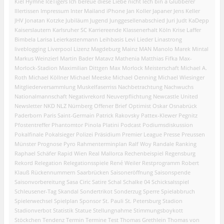
Kiel
Hymne
IceTigers
Ich bereue diese Liebe nicht
Iech bin a Glubberer
Illertissen
Impressum
Inter Mailand
iPhone
Jan Koller
Japaner
Jens Keller
JHV
Jonatan Kotzke
Jubiläum
Jugend
Junggesellenabschied
Juri Judt
KaDepp
Kaiserslautern
Karlsruher SC
Karriereende
Klassenerhalt
Köln
Krise
Laffer
Bimbela
Larisa
Leierkastenmann
Leihbasis
Levi
Lieder
Linastrong
liveblogging
Liverpool
Lizenz
Magdeburg
Mainz
MAN
Manolo
Marek Mintal
Markus Weinzierl
Martin Bader
Matavz
Mathenia
Matthias Fifka
Max-
Morlock-Stadion
Maximilian Dittgen
Max Morlock
Meisterschaft
Michael A.
Roth
Michael Köllner
Michael Meeske
Michael Oenning
Michael Wiesinger
Mitgliederversammlung
Muskelfaserriss
Nachbetrachtung
Nachwuchs
Nationalmannschaft
Negativrekord
Neuverpflichtung
Newcastle United
Newsletter
NKD
NLZ
Nürnberg
Offener Brief
Optimist
Oskar
Osnabrück
Paderborn
Paris Saint-Germain
Patrick Rakovsky
Pattex-Klewer
Pegnitz
Pfostentreffer
Phantomtor
Pinola
Platini
Podcast
Podiumsdiskussion
Pokalfinale
Pokalsieger
Polizei
Präsidium
Premier League
Presse
Preussen
Münster
Prognose
Pyro
Rahmenterminplan
Ralf Woy
Randale
Ranking
Raphael Schäfer
Rapid Wien
Real Mallorca
Rechenbeispiel
Regensburg
Rekord
Relegation
Relegationsspiele
René Weiler
Restprogramm
Robert
Klauß
Rückennummern
Saarbrücken
Saisoneröffnung
Saisonspende
Saisonvorbereitung
Sasa Ciric
Satire
Schal
Schalke 04
Schicksalsspiel
Schleusener-Tag
Skandal
Sondertrikot
Sonderzug
Sperre
Spielabbruch
Spielerwechsel
Spielplan
Sponsor
St. Pauli
St. Petersburg
Stadion
Stadionverbot
Statistik
Statue
Stellungnahme
Stimmungsboykott
Stöckchen
Tendenz
Termin
Termine
Test
Thomas Grethlein
Thomas von