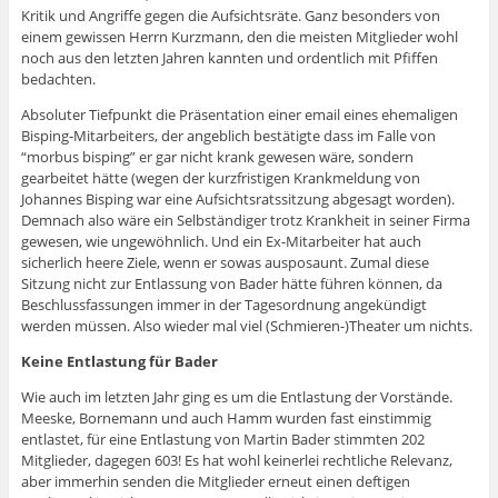
Kritik und Angriffe gegen die Aufsichtsräte. Ganz besonders von
einem gewissen Herrn Kurzmann, den die meisten Mitglieder wohl
noch aus den letzten Jahren kannten und ordentlich mit Pfiffen
bedachten.
Absoluter Tiefpunkt die Präsentation einer email eines ehemaligen
Bisping-Mitarbeiters, der angeblich bestätigte dass im Falle von
“morbus bisping” er gar nicht krank gewesen wäre, sondern
gearbeitet hätte (wegen der kurzfristigen Krankmeldung von
Johannes Bisping war eine Aufsichtsratssitzung abgesagt worden).
Demnach also wäre ein Selbständiger trotz Krankheit in seiner Firma
gewesen, wie ungewöhnlich. Und ein Ex-Mitarbeiter hat auch
sicherlich heere Ziele, wenn er sowas ausposaunt. Zumal diese
Sitzung nicht zur Entlassung von Bader hätte führen können, da
Beschlussfassungen immer in der Tagesordnung angekündigt
werden müssen. Also wieder mal viel (Schmieren-)Theater um nichts.
Keine Entlastung für Bader
Wie auch im letzten Jahr ging es um die Entlastung der Vorstände.
Meeske, Bornemann und auch Hamm wurden fast einstimmig
entlastet, für eine Entlastung von Martin Bader stimmten 202
Mitglieder, dagegen 603! Es hat wohl keinerlei rechtliche Relevanz,
aber immerhin senden die Mitglieder erneut einen deftigen