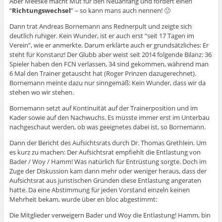
Aber Meeske macht Mut für den Neuanfang und fordert einen
“
Richtungswechsel
” – so kann mans auch nennen! 🙂
Dann trat Andreas Bornemann ans Rednerpult und zeigte sich
deutlich ruhiger. Kein Wunder, ist er auch erst “seit 17 Tagen im
Verein”, wie er anmerkte. Darum erklärte auch er grundsätzliches: Er
steht für Konstanz! Der Glubb aber weist seit 2014 folgende Bilanz: 36
Spieler haben den FCN verlassen, 34 sind gekommen, während man
6 Mal den Trainer getauscht hat (Roger Prinzen dazugerechnet).
Bornemann meinte dazu nur sinngemäß: Kein Wunder, dass wir da
stehen wo wir stehen.
Bornemann setzt auf Kontinuität auf der Trainerposition und im
Kader sowie auf den Nachwuchs. Es müsste immer erst im Unterbau
nachgeschaut werden, ob was geeignetes dabei ist, so Bornemann.
Dann der Bericht des Aufsichtsrats durch Dr. Thomas Grethlein. Um
es kurz zu machen: Der Aufsichtsrat empfiehlt die Entlastung von
Bader / Woy / Hamm! Was natürlich für Entrüstung sorgte. Doch im
Zuge der Diskussion kam dann mehr oder weniger heraus, dass der
Aufsichtsrat aus juristischen Gründen diese Entlastung angeraten
hatte. Da eine Abstimmung für jeden Vorstand einzeln keinen
Mehrheit bekam, wurde über en bloc abgestimmt:
Die Mitglieder verweigern Bader und Woy die Entlastung! Hamm, bin