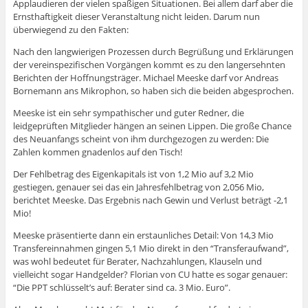
Applaudieren der vielen spaßigen Situationen. Bei allem darf aber die
Ernsthaftigkeit dieser Veranstaltung nicht leiden. Darum nun
überwiegend zu den Fakten:
Nach den langwierigen Prozessen durch Begrüßung und Erklärungen
der vereinspezifischen Vorgängen kommt es zu den langersehnten
Berichten der Hoffnungsträger. Michael Meeske darf vor Andreas
Bornemann ans Mikrophon, so haben sich die beiden abgesprochen.
Meeske ist ein sehr sympathischer und guter Redner, die
leidgeprüften Mitglieder hängen an seinen Lippen. Die große Chance
des Neuanfangs scheint von ihm durchgezogen zu werden: Die
Zahlen kommen gnadenlos auf den Tisch!
Der Fehlbetrag des Eigenkapitals ist von 1,2 Mio auf 3,2 Mio
gestiegen, genauer sei das ein Jahresfehlbetrag von 2,056 Mio,
berichtet Meeske. Das Ergebnis nach Gewin und Verlust beträgt -2,1
Mio!
Meeske präsentierte dann ein erstaunliches Detail: Von 14,3 Mio
Transfereinnahmen gingen 5,1 Mio direkt in den “Transferaufwand”,
was wohl bedeutet für Berater, Nachzahlungen, Klauseln und
vielleicht sogar Handgelder? Florian von CU hatte es sogar genauer:
“Die PPT schlüsselt’s auf: Berater sind ca. 3 Mio. Euro”.