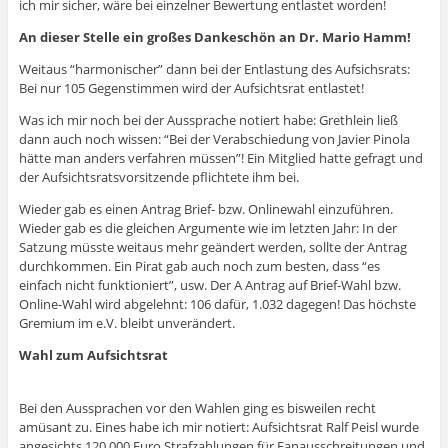
ich mir sicher, wäre bei einzelner Bewertung entlastet worden!
An dieser Stelle ein großes Dankeschön an Dr. Mario Hamm!
Weitaus “harmonischer” dann bei der Entlastung des Aufsichsrats:
Bei nur 105 Gegenstimmen wird der Aufsichtsrat entlastet!
Was ich mir noch bei der Aussprache notiert habe: Grethlein ließ
dann auch noch wissen: “Bei der Verabschiedung von Javier Pinola
hätte man anders verfahren müssen”! Ein Mitglied hatte gefragt und
der Aufsichtsratsvorsitzende pflichtete ihm bei.
Wieder gab es einen Antrag Brief- bzw. Onlinewahl einzuführen.
Wieder gab es die gleichen Argumente wie im letzten Jahr: In der
Satzung müsste weitaus mehr geändert werden, sollte der Antrag
durchkommen. Ein Pirat gab auch noch zum besten, dass “es
einfach nicht funktioniert”, usw. Der A Antrag auf Brief-Wahl bzw.
Online-Wahl wird abgelehnt: 106 dafür, 1.032 dagegen! Das höchste
Gremium im e.V. bleibt unverändert.
Wahl zum Aufsichtsrat
Bei den Aussprachen vor den Wahlen ging es bisweilen recht
amüsant zu. Eines habe ich mir notiert: Aufsichtsrat Ralf Peisl wurde
angesichts 120.000 Euro Strafzahlungen für Fanausschreitungen und