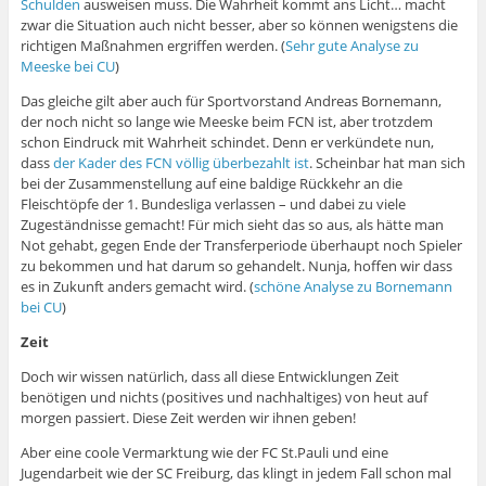
Schulden
ausweisen muss. Die Wahrheit kommt ans Licht… macht
zwar die Situation auch nicht besser, aber so können wenigstens die
richtigen Maßnahmen ergriffen werden. (
Sehr gute Analyse zu
Meeske bei CU
)
Das gleiche gilt aber auch für Sportvorstand Andreas Bornemann,
der noch nicht so lange wie Meeske beim FCN ist, aber trotzdem
schon Eindruck mit Wahrheit schindet. Denn er verkündete nun,
dass
der Kader des FCN völlig überbezahlt ist
. Scheinbar hat man sich
bei der Zusammenstellung auf eine baldige Rückkehr an die
Fleischtöpfe der 1. Bundesliga verlassen – und dabei zu viele
Zugeständnisse gemacht! Für mich sieht das so aus, als hätte man
Not gehabt, gegen Ende der Transferperiode überhaupt noch Spieler
zu bekommen und hat darum so gehandelt. Nunja, hoffen wir dass
es in Zukunft anders gemacht wird. (
schöne Analyse zu Bornemann
bei CU
)
Zeit
Doch wir wissen natürlich, dass all diese Entwicklungen Zeit
benötigen und nichts (positives und nachhaltiges) von heut auf
morgen passiert. Diese Zeit werden wir ihnen geben!
Aber eine coole Vermarktung wie der FC St.Pauli und eine
Jugendarbeit wie der SC Freiburg, das klingt in jedem Fall schon mal