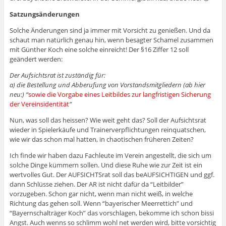
Satzungsänderungen
Solche Änderungen sind ja immer mit Vorsicht zu genießen. Und da
schaut man natürlich genau hin, wenn besagter Schamel zusammen
mit Günther Koch eine solche einreicht! Der §16 Ziffer 12 soll
geändert werden:
Der Aufsichtsrat ist zuständig für:
a) die Bestellung und Abberufung von Vorstandsmitgliedern (ab hier
neu:) “
sowie die Vorgabe eines Leitbildes zur langfristigen Sicherung
der Vereinsidentität
“
Nun, was soll das heissen? Wie weit geht das? Soll der Aufsichtsrat
wieder in Spielerkäufe und Trainerverpflichtungen reinquatschen,
wie wir das schon mal hatten, in chaotischen früheren Zeiten?
Ich finde wir haben dazu Fachleute im Verein angestellt, die sich um
solche Dinge kümmern sollen. Und diese Ruhe wie zur Zeit ist ein
wertvolles Gut. Der AUFSICHTSrat soll das beAUFSICHTIGEN und ggf.
dann Schlüsse ziehen. Der AR ist nicht dafür da “Leitbilder”
vorzugeben. Schon gar nicht, wenn man nicht weiß, in welche
Richtung das gehen soll. Wenn “bayerischer Meerrettich” und
“Bayernschalträger Koch” das vorschlagen, bekomme ich schon bissi
Angst. Auch wenns so schlimm wohl net werden wird, bitte vorsichtig