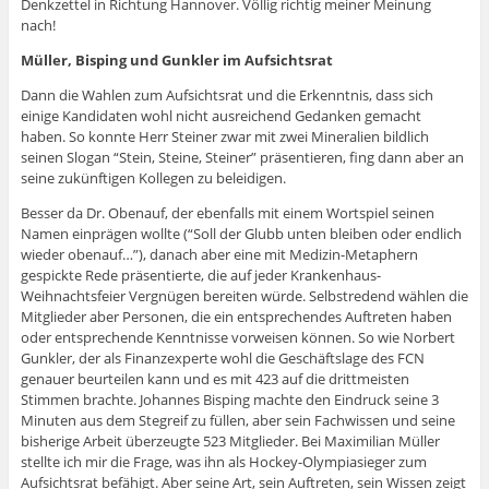
Denkzettel in Richtung Hannover. Völlig richtig meiner Meinung
nach!
Müller, Bisping und Gunkler im Aufsichtsrat
Dann die Wahlen zum Aufsichtsrat und die Erkenntnis, dass sich
einige Kandidaten wohl nicht ausreichend Gedanken gemacht
haben. So konnte Herr Steiner zwar mit zwei Mineralien bildlich
seinen Slogan “Stein, Steine, Steiner” präsentieren, fing dann aber an
seine zukünftigen Kollegen zu beleidigen.
Besser da Dr. Obenauf, der ebenfalls mit einem Wortspiel seinen
Namen einprägen wollte (“Soll der Glubb unten bleiben oder endlich
wieder obenauf…”), danach aber eine mit Medizin-Metaphern
gespickte Rede präsentierte, die auf jeder Krankenhaus-
Weihnachtsfeier Vergnügen bereiten würde. Selbstredend wählen die
Mitglieder aber Personen, die ein entsprechendes Auftreten haben
oder entsprechende Kenntnisse vorweisen können. So wie Norbert
Gunkler, der als Finanzexperte wohl die Geschäftslage des FCN
genauer beurteilen kann und es mit 423 auf die drittmeisten
Stimmen brachte. Johannes Bisping machte den Eindruck seine 3
Minuten aus dem Stegreif zu füllen, aber sein Fachwissen und seine
bisherige Arbeit überzeugte 523 Mitglieder. Bei Maximilian Müller
stellte ich mir die Frage, was ihn als Hockey-Olympiasieger zum
Aufsichtsrat befähigt. Aber seine Art, sein Auftreten, sein Wissen zeigt