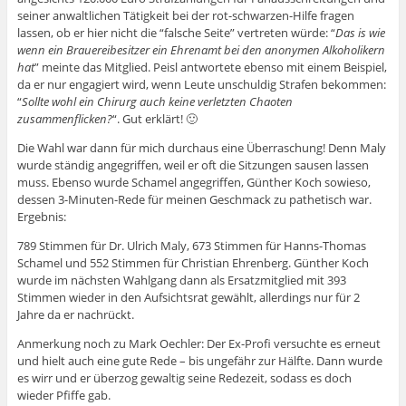
seiner anwaltlichen Tätigkeit bei der rot-schwarzen-Hilfe fragen
lassen, ob er hier nicht die “falsche Seite” vertreten würde: “
Das is wie
wenn ein Brauereibesitzer ein Ehrenamt bei den anonymen Alkoholikern
hat
” meinte das Mitglied. Peisl antwortete ebenso mit einem Beispiel,
da er nur engagiert wird, wenn Leute unschuldig Strafen bekommen:
“
Sollte wohl ein Chirurg auch keine verletzten Chaoten
zusammenflicken?
“. Gut erklärt! 🙂
Die Wahl war dann für mich durchaus eine Überraschung! Denn Maly
wurde ständig angegriffen, weil er oft die Sitzungen sausen lassen
muss. Ebenso wurde Schamel angegriffen, Günther Koch sowieso,
dessen 3-Minuten-Rede für meinen Geschmack zu pathetisch war.
Ergebnis:
789 Stimmen für Dr. Ulrich Maly, 673 Stimmen für Hanns-Thomas
Schamel und 552 Stimmen für Christian Ehrenberg. Günther Koch
wurde im nächsten Wahlgang dann als Ersatzmitglied mit 393
Stimmen wieder in den Aufsichtsrat gewählt, allerdings nur für 2
Jahre da er nachrückt.
Anmerkung noch zu Mark Oechler: Der Ex-Profi versuchte es erneut
und hielt auch eine gute Rede – bis ungefähr zur Hälfte. Dann wurde
es wirr und er überzog gewaltig seine Redezeit, sodass es doch
wieder Pfiffe gab.