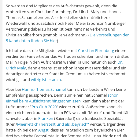
So werden drei Mitglieder des Aufsichtsrats gewählt, denn die
Amtszeiten von Christian Ehrenberg, Dr. Ulrich Maly und Hanns-
Thomas Schamel enden. Alle drei stellen sich natürlich zur
Wiederwahl und zusätzlich noch Peter Meier (Sponsor Nürnberger
Versicherung dabei zu haben ist bestimmt net verkehrt) und
Christian Silberhorn (Immobilien-Fachmann). (
Die Vorstellungen der
5 Kandidaten finden Sie hier
)
Ich hoffe dass die Mitglieder wieder mit
Christian Ehrenberg
einem
verdienten Fanvertreter das Vertrauen schenken und ihn ein drittes
Mal in Folge in den Aufsichtsrat wählen. Ja und natürlich auch
Dr.
Ulrich Maly
, denn erstens ist er schon lange mit Herz dabei und ein
derartiger Vertreter der Stadt im Gremium zu haben ist verdammt
wichtig – und
witzig ist er auch
.
Aber bei
Hanns-Thomas Schamel
kann ich bei bestem Willen keine
Empfehlung aussprechen. Denn zum einen hat Schamel
schon
einmal beim Aufsichtsrat hingeschmissen
, kam dann aber mit der
Luftnummer “
Pro Club 2020
” wieder zurück. Außerdem kann ich
einen nicht vertrauen, der beim FCN was mit “Marke” und “Identität”
schwafelt, aber in
Franken
(Baiersdorf) eine fränkische Spezialität
(Kren/
Meerrettich) herstellt und als „bayrisch“
verkauft. Irgendwie
hätte ich bei dem
Angst
, dass es im Stadion zum bayerischen Bier
drei bayerische Bratwürstel in der Semmel gibt… naa, bidde ned. 😉