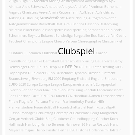
2.Liga
3.Liga
3G
Abschied
Abstieg
Abstiegskampf
Adventssingen
Ajax
Alkmaar
Alois Schwartz
Amateure
Analyse
Andi Wolf
Andreas Bornemann
Angelos Charisteas
Areva
Armin Reutershahn
Aufkleber
Aufsichtsrat
Auswärtsfahrt
Aufstieg
Auslosung
Auszeichnung
Autogrammkarten
Autogrammstunde
Basketball
Basti Grau
Benfica Lissabon
Bestechung
Bielefeld
Bilder
Block 8
Blocksperre
Blocksperrung
Bomber Manolo
Boris
Schommers
Boykott
Bukarest
Bundesliga
Burgstaller
Bus
Busüberfall
Cedric
Teuchert
Champions League
Chievo Verona
Choreographie
Christian Fiel
Clubspiel
Clubfans
Clubfrauen
Clubschal
Corona
Crowdfunding
Danke
Darmstadt
Datenschutzerklärung
Dauerkarte
Derby
DFB-Pokal
Derbysieger
Der Club is a Depp
DFB
DFL
Dieter Hecking
DIPG
Doppelpass
Du bläider Glubb
Düsseldorf
Dynamo Dresden
Eintracht
Braunschweig
Elversberg
EM 2020
Empfang
Endspiel
England
Entlassung
EURO 2020
Europa
Europa League
Europameisterschaft
Europapokal
Everton
Fahnenmeier
fair-unfair
Fan-Betreuung
Fanclub
Fanfreundschaft
Fans
Fanshop
Fazit
FCN
FCN-Frauen
FCN-Handball-Damen
Fernsehbeweis
Finale
Flughafen
Fortuna
Franken
Frankenderby
FrankenHilft
Frankenstadion
Frauenfußball
Freundschaftsspiel
Fürth
Fussballgott
Fussballmanager
Geburtstag
Geisterspiel
Geldstrafe
Georg Margreitter
Gertjan Verbeek
Glubb-Blog
Glubberer
Groundhopping
Günther Koch
Hallimash
Hamburg
Hanno Behrens
Hannover 96
Hansa Rostock
Hans
Meyer
Heimspiel
Heino Hassler
Hertha BSC
Historie
Hoffenheim
Holstein