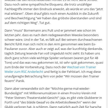
Dazu noch seine sympathische Eloquenz, die trotz unzähliger
Fachbegriffe immer den Eindruck erweckt, als würde er uns das “jetzt
mal erklären”. Oben drauf gibts noch einen Ausblick in die Zukunft
und Beschwichtigung “wir haben das gröbste überstanden und sind
auf dem richtigen Weg”. Tut gut.
Dann “muss” Bornemann ans Pult und er jammert wie schon im
letzten Jahr, dass es nach dem redegewandten Meeske besonders
schwer wäre. Und in der Tat, es fällt auf: Bei seinem durchwachsenen
Bericht fühlt man sich nicht in den Arm genommen wie beim Ex-
Paulianer zuvor. Aber auch er zeigt auf, was der kurzfristig denkende,
täglich Zeitung lesende Fan voll Ungeduld nicht sieht: Es haben uns
doch ganz schön viele wichtige Spieler verlassen (waren gut für 48
Tore) und das was neu gekommen ist, ist sehr spät gekommen, quasi
zum Ende der Vorbereitung. Dazu noch der
Wechsel von Trainer
Weiler zum RSC Anderlecht
und fertig is der Fehlstart. Ich mag diese
unaufgeregte Betrachtung fern von jeder “Wir müssen den Trainer
feuern”-Panik.
Dann aber verwandelte sich der “Möchte-gerne-mal-wieder-
Bundesligist” mit Millionenumsätzen in einen Provinz-Verein mit
“Peter Steiners Theaterstadel-Gesicht”: Jaja, es gibt viele Glubberer in
Fürth und “des bläide Gwaaf vo die Arbeitskolleeechn” wenn der
Glubb verloren hat, is schlimm. Dann natürlich auch Zeit für harsche