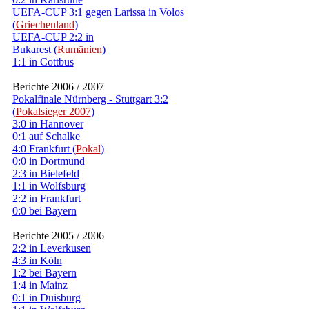
UEFA-CUP 3:1 gegen Larissa in Volos
(
Griechenland
)
UEFA-CUP 2:2 in
Bukarest (
Rumänien
)
1:1 in Cottbus
Berichte 2006 / 2007
Pokalfinale Nürnberg - Stuttgart 3:2
(
Pokalsieger 2007
)
3:0 in Hannover
0:1 auf Schalke
4:0 Frankfurt (
Pokal
)
0:0 in Dortmund
2:3 in Bielefeld
1:1 in Wolfsburg
2:2 in Frankfurt
0:0 bei Bayern
Berichte 2005 / 2006
2:2 in Leverkusen
4:3 in Köln
1:2 bei Bayern
1:4 in Mainz
0:1 in Duisburg