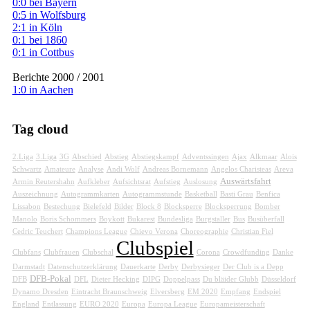
0:0 bei Bayern
0:5 in Wolfsburg
2:1 in Köln
0:1 bei 1860
0:1 in Cottbus
Berichte 2000 / 2001
1:0 in Aachen
Tag cloud
2.Liga
3.Liga
3G
Abschied
Abstieg
Abstiegskampf
Adventssingen
Ajax
Alkmaar
Alois
Schwartz
Amateure
Analyse
Andi Wolf
Andreas Bornemann
Angelos Charisteas
Areva
Auswärtsfahrt
Armin Reutershahn
Aufkleber
Aufsichtsrat
Aufstieg
Auslosung
Auszeichnung
Autogrammkarten
Autogrammstunde
Basketball
Basti Grau
Benfica
Lissabon
Bestechung
Bielefeld
Bilder
Block 8
Blocksperre
Blocksperrung
Bomber
Manolo
Boris Schommers
Boykott
Bukarest
Bundesliga
Burgstaller
Bus
Busüberfall
Cedric Teuchert
Champions League
Chievo Verona
Choreographie
Christian Fiel
Clubspiel
Clubfans
Clubfrauen
Clubschal
Corona
Crowdfunding
Danke
Darmstadt
Datenschutzerklärung
Dauerkarte
Derby
Derbysieger
Der Club is a Depp
DFB-Pokal
DFB
DFL
Dieter Hecking
DIPG
Doppelpass
Du bläider Glubb
Düsseldorf
Dynamo Dresden
Eintracht Braunschweig
Elversberg
EM 2020
Empfang
Endspiel
England
Entlassung
EURO 2020
Europa
Europa League
Europameisterschaft