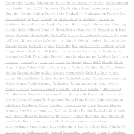
Europapokal
Everton
Fahnenmeier
fair-unfair
Fan-Betreuung
Fanclub
Fanfreundschaft
Fans
Fanshop
Fazit
FCN
FCN-Frauen
FCN-Handball-Damen
Fernsehbeweis
Finale
Flughafen
Fortuna
Franken
Frankenderby
FrankenHilft
Frankenstadion
Frauenfußball
Freundschaftsspiel
Fürth
Fussballgott
Fussballmanager
Geburtstag
Geisterspiel
Geldstrafe
Georg Margreitter
Gertjan Verbeek
Glubb-Blog
Glubberer
Groundhopping
Günther Koch
Hallimash
Hamburg
Hanno Behrens
Hannover 96
Hansa Rostock
Hans
Meyer
Heimspiel
Heino Hassler
Hertha BSC
Historie
Hoffenheim
Holstein Kiel
Hymne
IceTigers
Ich bereue diese Liebe nicht
Iech bin a Glubberer
Illertissen
Impressum
Inter
Mailand
iPhone
Jan Koller
Japaner
Jens Keller
JHV
Jonatan Kotzke
Jubiläum
Jugend
Junggesellenabschied
Juri Judt
KaDepp
Kaiserslautern
Karlsruher SC
Karriereende
Klassenerhalt
Köln
Krise
Laffer Bimbela
Larisa
Leierkastenmann
Leihbasis
Levi
Lieder
Linastrong
liveblogging
Liverpool
Lizenz
Magdeburg
Mainz
MAN
Manolo
Marek
Mintal
Markus Weinzierl
Martin Bader
Matavz
Mathenia
Matthias Fifka
Max-Morlock-
Stadion
Maximilian Dittgen
Max Morlock
Meisterschaft
Michael A. Roth
Michael
Köllner
Michael Meeske
Michael Oenning
Michael Wiesinger
Mitgliederversammlung
Muskelfaserriss
Nachbetrachtung
Nachwuchs
Nationalmannschaft
Negativrekord
Neuverpflichtung
Newcastle United
Newsletter
NKD
NLZ
Nürnberg
Offener Brief
Optimist
Oskar
Osnabrück
Paderborn
Paris Saint-Germain
Patrick Rakovsky
Pattex-
Klewer
Pegnitz
Pfostentreffer
Phantomtor
Pinola
Platini
Podcast
Podiumsdiskussion
Pokalfinale
Pokalsieger
Polizei
Präsidium
Premier League
Presse
Preussen Münster
Prognose
Pyro
Rahmenterminplan
Ralf Woy
Randale
Ranking
Raphael Schäfer
Rapid
Wien
Real Mallorca
Rechenbeispiel
Regensburg
Rekord
Relegation
Relegationsspiele
René Weiler
Restprogramm
Robert Klauß
Rückennummern
Saarbrücken
Saisoneröffnung
Saisonspende
Saisonvorbereitung
Sasa Ciric
Satire
Schal
Schalke 04
Schicksalsspiel
Schleusener-Tag
Skandal
Sondertrikot
Sonderzug
Sperre
Spielabbruch