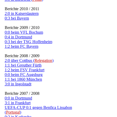
Berichte 2010 / 2011
2:0 in Kaiserslautern
0:3 bei Bayern
Berichte 2009 / 2010
0:0 beim VFL Bochum
0:4 in Dortmund
0:3 bei der TSG Hoffenheim
1:2 beim FC Bayern
Berichte 2008 / 2009
2:0 über Cottbus (
Relegation
)
1:1 bei Greuther Fürth
1:2 beim FSV Frankfurt
0:0 beim FC Augsburg
1:1 bei 1860 München
3:0 in Ingolstadt
Berichte 2007 / 2008
0:0 in Dortmund
3:1 in Frankfurt
UEFA-CUP 0:1 gegen Benfica Lissabon
(
Portugal
)
0:2 in Karlsruhe