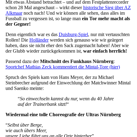
Mit etwas Abstand betrachtet – und auf dem Festplattenrecorder
schon 28 Mal angeschaut – wirkt dieser
historische Sieg über AZ
Alkmaar
noch nach! Und wir können alle sehen, dass alles im
Fussball zu vergessen ist, so lange man
ein Tor mehr macht als
der Gegner!
Denn eigentlich war es das
Duisburg-Spiel
, nur mit vertauschten
Rollen! Die
Holländer
werden sich genauso wie wir geärgert
haben, dass sie nicht eher den Sack zugemacht haben! Aber wie
der Glubb wieder zurückgekommen ist,
war einfach herrlich!
Passend dazu der
Mitschnitt des Funkhaus Nürnberg
:
Sportchef Mathias Zeck kommentiert die Mintal-Tore (hier)
Spruch des Spiels kam von Hans Meyer, der zu Michael
Steinbrecher aufgrund der Einwechlung der Matchwinner Mintal
und Saenko meinte:
“
So einwechseln kannst du nur, wenn du 40 Jahre
auf der Trainerbank sitzt!
“
Wiedermal eine tolle Choreografie der Ultras Nürnberg
“
Selbst über Berge,
wie auch übers Meer,
unsere Liebe führt uns an alle Orte hinterher
”