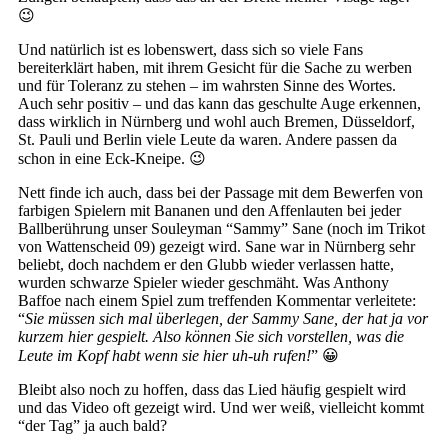
😉
Und natürlich ist es lobenswert, dass sich so viele Fans
bereiterklärt haben, mit ihrem Gesicht für die Sache zu werben
und für Toleranz zu stehen – im wahrsten Sinne des Wortes.
Auch sehr positiv – und das kann das geschulte Auge erkennen,
dass wirklich in Nürnberg und wohl auch Bremen, Düsseldorf,
St. Pauli und Berlin viele Leute da waren. Andere passen da
schon in eine Eck-Kneipe. 😉
Nett finde ich auch, dass bei der Passage mit dem Bewerfen von
farbigen Spielern mit Bananen und den Affenlauten bei jeder
Ballberührung unser Souleyman “Sammy” Sane (noch im Trikot
von Wattenscheid 09) gezeigt wird. Sane war in Nürnberg sehr
beliebt, doch nachdem er den Glubb wieder verlassen hatte,
wurden schwarze Spieler wieder geschmäht. Was Anthony
Baffoe nach einem Spiel zum treffenden Kommentar verleitete:
“
Sie müssen sich mal überlegen, der Sammy Sane, der hat ja vor
kurzem hier gespielt. Also können Sie sich vorstellen, was die
Leute im Kopf habt wenn sie hier uh-uh rufen!
” 😀
Bleibt also noch zu hoffen, dass das Lied häufig gespielt wird
und das Video oft gezeigt wird. Und wer weiß, vielleicht kommt
“der Tag” ja auch bald?