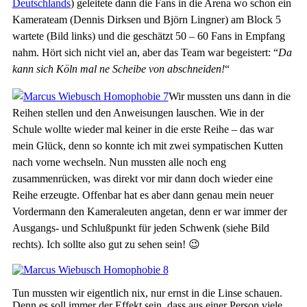
Deutschlands
) geleitete dann die Fans in die Arena wo schon ein
Kamerateam (Dennis Dirksen und Björn Lingner) am Block 5
wartete (Bild links) und die geschätzt 50 – 60 Fans in Empfang
nahm. Hört sich nicht viel an, aber das Team war begeistert: “
Da
kann sich Köln mal ne Scheibe von abschneiden!
“
Wir mussten uns dann in die
Reihen stellen und den Anweisungen lauschen. Wie in der
Schule wollte wieder mal keiner in die erste Reihe – das war
mein Glück, denn so konnte ich mit zwei sympatischen Kutten
nach vorne wechseln. Nun mussten alle noch eng
zusammenrücken, was direkt vor mir dann doch wieder eine
Reihe erzeugte. Offenbar hat es aber dann genau mein neuer
Vordermann den Kameraleuten angetan, denn er war immer der
Ausgangs- und Schlußpunkt für jeden Schwenk (siehe Bild
rechts). Ich sollte also gut zu sehen sein! 😉
Tun mussten wir eigentlich nix, nur ernst in die Linse schauen.
Denn es soll immer der Effekt sein, dass aus einer Person viele