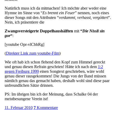
Natürlich muss ich da mitmachen! Ich möchte aber weder eine
Hymne im Sinne von “
Es brennt ein Feuer
” nennen, noch eines
dieser Songs mit den Attributen “
verdammt, verhasst, vergöttert
“.
Nein, ich präsentiere die
Zwangsversteigerte Doppelhaushälften
mit
“
Die Nissli sin
gor
“
:
[youtube Opr-vlCbhRg]
(
Direkter Link zum youtube-Film
)
Wie oft hab ich schon flehend den Kopf zum Himmel gereckt
und genau diesen Refrain geschrien! Hätte ich nach dem
1:2
gegen Freiburg 1999
einen Songtext geschrieben, wäre wohl
genau dieser rausgekommen! Die Jungs von der Band müssen
nämlich genau das gemacht haben, deshalb wohl sind diese paar
unfreundlichen Sätze drinnen.
PS: Im übrigen bin ich der Meinung, dass Schalke 04 der
meistbesungene Verein ist!
11. Februar 2010
7
Kommentare