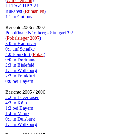
(
Griechenland
)
UEFA-CUP 2:2 in
Bukarest (
Rumänien
)
1:1 in Cottbus
Berichte 2006 / 2007
Pokalfinale Nürnberg - Stuttgart 3:2
(
Pokalsieger 2007
)
3:0 in Hannover
0:1 auf Schalke
4:0 Frankfurt (
Pokal
)
0:0 in Dortmund
2:3 in Bielefeld
1:1 in Wolfsburg
2:2 in Frankfurt
0:0 bei Bayern
Berichte 2005 / 2006
2:2 in Leverkusen
4:3 in Köln
1:2 bei Bayern
1:4 in Mainz
0:1 in Duisburg
1:1 in Wolfsburg