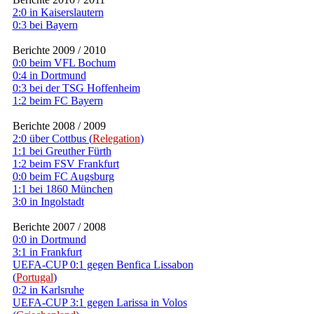
2:0 in Kaiserslautern
0:3 bei Bayern
Berichte 2009 / 2010
0:0 beim VFL Bochum
0:4 in Dortmund
0:3 bei der TSG Hoffenheim
1:2 beim FC Bayern
Berichte 2008 / 2009
2:0 über Cottbus (
Relegation
)
1:1 bei Greuther Fürth
1:2 beim FSV Frankfurt
0:0 beim FC Augsburg
1:1 bei 1860 München
3:0 in Ingolstadt
Berichte 2007 / 2008
0:0 in Dortmund
3:1 in Frankfurt
UEFA-CUP 0:1 gegen Benfica Lissabon
(
Portugal
)
0:2 in Karlsruhe
UEFA-CUP 3:1 gegen Larissa in Volos