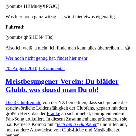
[youtube HBMudyXPGJQ]
Was hier noch ganz witzig ist, wirkt hier etwas eigenartig…
Fahrrad:
[youtube qhSlH3N4T3s]
Also ich weiß ja nicht, ich finde man kann alles übertreiben… 😉
Wer noch nicht genug hat, findet hier mehr
20. August 2010
1
Kommentar
Meistbesungener Verein: Du bläider
Glubb, wos dousd man Du oh!
Die 3 Clubfreunde
von der NZ bemerkten, dass sich gerade die
sprichwörtliche Leidensfähigkeit der Clubfans, gepaart mit dem
großen Herz, das der
Franke
an sich innehat, häufig ein einem
Fan-Song artikuliert. In diesem Zusammenhang präsentieren sie
u.a. Kerner’s Kombo mit “
Iech bin a Glubberer
” und rufen auf,
noch andere Auswüchse von Club-Liebe und Musikalität zu
nennen.