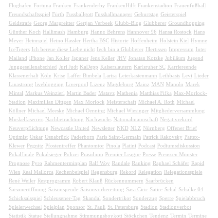
Flughafen
Fortuna
Franken
Frankenderby
FrankenHilft
Frankenstadion
Frauenfußball
Freundschaftsspiel
Fürth
Fussballgott
Fussballmanager
Geburtstag
Geisterspiel
Geldstrafe
Georg Margreitter
Gertjan Verbeek
Glubb-Blog
Glubberer
Groundhopping
Günther Koch
Hallimash
Hamburg
Hanno Behrens
Hannover 96
Hansa Rostock
Hans
Meyer
Heimspiel
Heino Hassler
Hertha BSC
Historie
Hoffenheim
Holstein Kiel
Hymne
IceTigers
Ich bereue diese Liebe nicht
Iech bin a Glubberer
Illertissen
Impressum
Inter
Mailand
iPhone
Jan Koller
Japaner
Jens Keller
JHV
Jonatan Kotzke
Jubiläum
Jugend
Junggesellenabschied
Juri Judt
KaDepp
Kaiserslautern
Karlsruher SC
Karriereende
Klassenerhalt
Köln
Krise
Laffer Bimbela
Larisa
Leierkastenmann
Leihbasis
Levi
Lieder
Linastrong
liveblogging
Liverpool
Lizenz
Magdeburg
Mainz
MAN
Manolo
Marek
Mintal
Markus Weinzierl
Martin Bader
Matavz
Mathenia
Matthias Fifka
Max-Morlock-
Stadion
Maximilian Dittgen
Max Morlock
Meisterschaft
Michael A. Roth
Michael
Köllner
Michael Meeske
Michael Oenning
Michael Wiesinger
Mitgliederversammlung
Muskelfaserriss
Nachbetrachtung
Nachwuchs
Nationalmannschaft
Negativrekord
Neuverpflichtung
Newcastle United
Newsletter
NKD
NLZ
Nürnberg
Offener Brief
Optimist
Oskar
Osnabrück
Paderborn
Paris Saint-Germain
Patrick Rakovsky
Pattex-
Klewer
Pegnitz
Pfostentreffer
Phantomtor
Pinola
Platini
Podcast
Podiumsdiskussion
Pokalfinale
Pokalsieger
Polizei
Präsidium
Premier League
Presse
Preussen Münster
Prognose
Pyro
Rahmenterminplan
Ralf Woy
Randale
Ranking
Raphael Schäfer
Rapid
Wien
Real Mallorca
Rechenbeispiel
Regensburg
Rekord
Relegation
Relegationsspiele
René Weiler
Restprogramm
Robert Klauß
Rückennummern
Saarbrücken
Saisoneröffnung
Saisonspende
Saisonvorbereitung
Sasa Ciric
Satire
Schal
Schalke 04
Schicksalsspiel
Schleusener-Tag
Skandal
Sondertrikot
Sonderzug
Sperre
Spielabbruch
Spielerwechsel
Spielplan
Sponsor
St. Pauli
St. Petersburg
Stadion
Stadionverbot
Statistik
Statue
Stellungnahme
Stimmungsboykott
Stöckchen
Tendenz
Termin
Termine