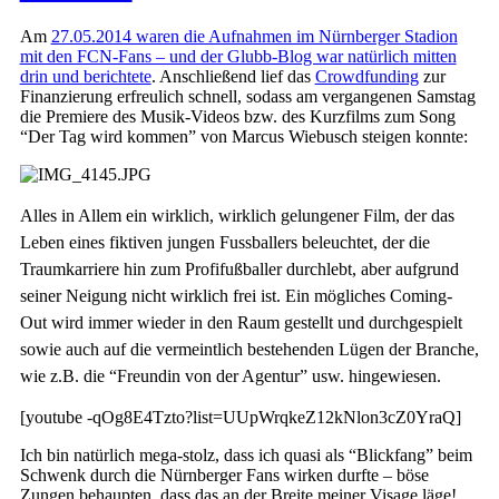
Am
27.05.2014 waren die Aufnahmen im Nürnberger Stadion
mit den FCN-Fans – und der Glubb-Blog war natürlich mitten
drin und berichtete
. Anschließend lief das
Crowdfunding
zur
Finanzierung erfreulich schnell, sodass am vergangenen Samstag
die Premiere des Musik-Videos bzw. des Kurzfilms zum Song
“Der Tag wird kommen” von Marcus Wiebusch steigen konnte:
Alles in Allem ein wirklich, wirklich gelungener Film, der das
Leben eines fiktiven jungen Fussballers beleuchtet, der die
Traumkarriere hin zum Profifußballer durchlebt, aber aufgrund
seiner Neigung nicht wirklich frei ist. Ein mögliches Coming-
Out wird immer wieder in den Raum gestellt und durchgespielt
sowie auch auf die vermeintlich bestehenden Lügen der Branche,
wie z.B. die “Freundin von der Agentur” usw. hingewiesen.
[youtube -qOg8E4Tzto?list=UUpWrqkeZ12kNlon3cZ0YraQ]
Ich bin natürlich mega-stolz, dass ich quasi als “Blickfang” beim
Schwenk durch die Nürnberger Fans wirken durfte – böse
Zungen behaupten, dass das an der Breite meiner Visage läge!