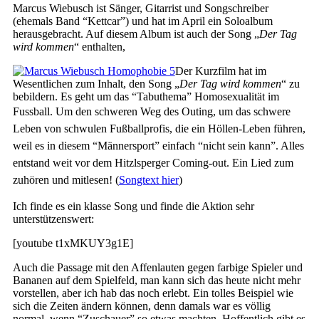
Marcus Wiebusch ist Sänger, Gitarrist und Songschreiber
(ehemals Band “Kettcar”) und hat im April ein Soloalbum
herausgebracht. Auf diesem Album ist auch der Song „
Der Tag
wird kommen
“ enthalten,
Der Kurzfilm hat im
Wesentlichen zum Inhalt, den Song „
Der Tag wird kommen
“ zu
bebildern. Es geht um das “Tabuthema” Homosexualität im
Fussball. Um den schweren Weg des
Outing, um das schwere
Leben von schwulen Fußballprofis, die ein Höllen-Leben führen,
weil es in diesem “Männersport” einfach “nicht sein kann”. Alles
entstand weit vor dem Hitzlsperger Coming-out. Ein Lied zum
zuhören und mitlesen! (
Songtext hier
)
Ich finde es ein klasse Song und finde die Aktion sehr
unterstützenswert:
[youtube t1xMKUY3g1E]
Auch die Passage mit den Affenlauten gegen farbige Spieler und
Bananen auf dem Spielfeld, man kann sich das heute nicht mehr
vorstellen, aber ich hab das noch erlebt. Ein tolles Beispiel wie
sich die Zeiten ändern können, denn damals war es völlig
normal, wenn “Zuschauer” so etwas machten. Hoffentlich gibt es