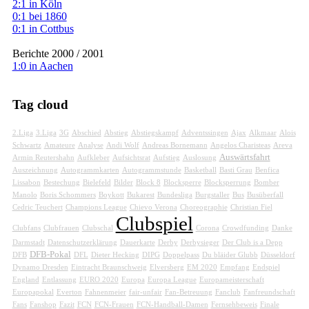
2:1 in Köln
0:1 bei 1860
0:1 in Cottbus
Berichte 2000 / 2001
1:0 in Aachen
Tag cloud
2.Liga
3.Liga
3G
Abschied
Abstieg
Abstiegskampf
Adventssingen
Ajax
Alkmaar
Alois
Schwartz
Amateure
Analyse
Andi Wolf
Andreas Bornemann
Angelos Charisteas
Areva
Auswärtsfahrt
Armin Reutershahn
Aufkleber
Aufsichtsrat
Aufstieg
Auslosung
Auszeichnung
Autogrammkarten
Autogrammstunde
Basketball
Basti Grau
Benfica
Lissabon
Bestechung
Bielefeld
Bilder
Block 8
Blocksperre
Blocksperrung
Bomber
Manolo
Boris Schommers
Boykott
Bukarest
Bundesliga
Burgstaller
Bus
Busüberfall
Cedric Teuchert
Champions League
Chievo Verona
Choreographie
Christian Fiel
Clubspiel
Clubfans
Clubfrauen
Clubschal
Corona
Crowdfunding
Danke
Darmstadt
Datenschutzerklärung
Dauerkarte
Derby
Derbysieger
Der Club is a Depp
DFB-Pokal
DFB
DFL
Dieter Hecking
DIPG
Doppelpass
Du bläider Glubb
Düsseldorf
Dynamo Dresden
Eintracht Braunschweig
Elversberg
EM 2020
Empfang
Endspiel
England
Entlassung
EURO 2020
Europa
Europa League
Europameisterschaft
Europapokal
Everton
Fahnenmeier
fair-unfair
Fan-Betreuung
Fanclub
Fanfreundschaft
Fans
Fanshop
Fazit
FCN
FCN-Frauen
FCN-Handball-Damen
Fernsehbeweis
Finale