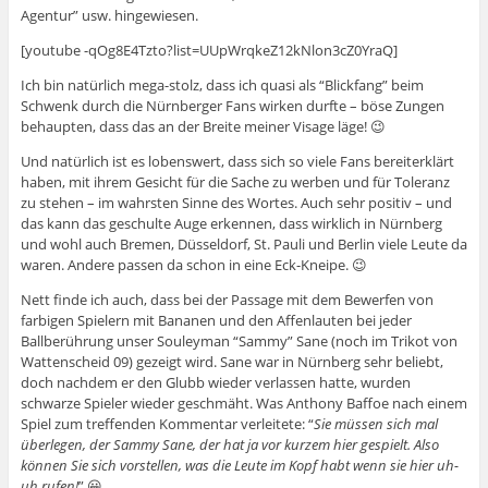
Agentur” usw. hingewiesen.
[youtube -qOg8E4Tzto?list=UUpWrqkeZ12kNlon3cZ0YraQ]
Ich bin natürlich mega-stolz, dass ich quasi als “Blickfang” beim
Schwenk durch die Nürnberger Fans wirken durfte – böse Zungen
behaupten, dass das an der Breite meiner Visage läge! 😉
Und natürlich ist es lobenswert, dass sich so viele Fans bereiterklärt
haben, mit ihrem Gesicht für die Sache zu werben und für Toleranz
zu stehen – im wahrsten Sinne des Wortes. Auch sehr positiv – und
das kann das geschulte Auge erkennen, dass wirklich in Nürnberg
und wohl auch Bremen, Düsseldorf, St. Pauli und Berlin viele Leute da
waren. Andere passen da schon in eine Eck-Kneipe. 😉
Nett finde ich auch, dass bei der Passage mit dem Bewerfen von
farbigen Spielern mit Bananen und den Affenlauten bei jeder
Ballberührung unser Souleyman “Sammy” Sane (noch im Trikot von
Wattenscheid 09) gezeigt wird. Sane war in Nürnberg sehr beliebt,
doch nachdem er den Glubb wieder verlassen hatte, wurden
schwarze Spieler wieder geschmäht. Was Anthony Baffoe nach einem
Spiel zum treffenden Kommentar verleitete: “
Sie müssen sich mal
überlegen, der Sammy Sane, der hat ja vor kurzem hier gespielt. Also
können Sie sich vorstellen, was die Leute im Kopf habt wenn sie hier uh-
uh rufen!
” 😀