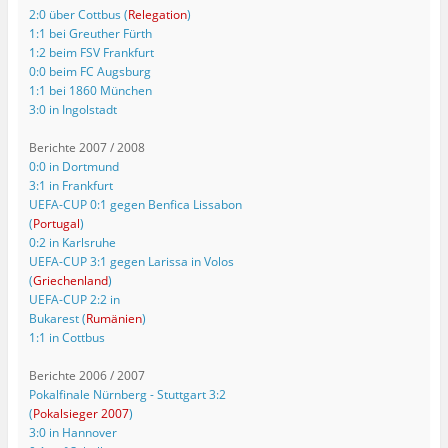
2:0 über Cottbus (
Relegation
)
1:1 bei Greuther Fürth
1:2 beim FSV Frankfurt
0:0 beim FC Augsburg
1:1 bei 1860 München
3:0 in Ingolstadt
Berichte 2007 / 2008
0:0 in Dortmund
3:1 in Frankfurt
UEFA-CUP 0:1 gegen Benfica Lissabon
(
Portugal
)
0:2 in Karlsruhe
UEFA-CUP 3:1 gegen Larissa in Volos
(
Griechenland
)
UEFA-CUP 2:2 in
Bukarest (
Rumänien
)
1:1 in Cottbus
Berichte 2006 / 2007
Pokalfinale Nürnberg - Stuttgart 3:2
(
Pokalsieger 2007
)
3:0 in Hannover