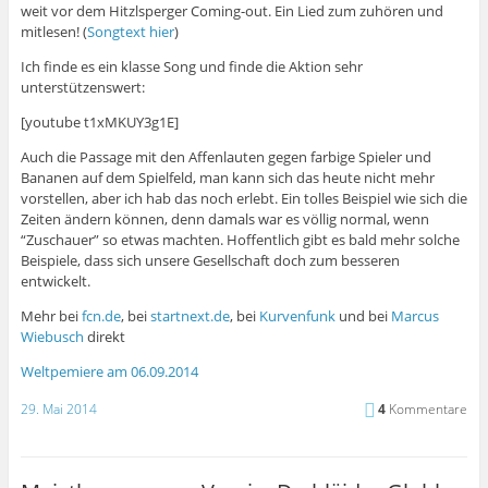
weit vor dem Hitzlsperger Coming-out. Ein Lied zum zuhören und
mitlesen! (
Songtext hier
)
Ich finde es ein klasse Song und finde die Aktion sehr
unterstützenswert:
[youtube t1xMKUY3g1E]
Auch die Passage mit den Affenlauten gegen farbige Spieler und
Bananen auf dem Spielfeld, man kann sich das heute nicht mehr
vorstellen, aber ich hab das noch erlebt. Ein tolles Beispiel wie sich die
Zeiten ändern können, denn damals war es völlig normal, wenn
“Zuschauer” so etwas machten. Hoffentlich gibt es bald mehr solche
Beispiele, dass sich unsere Gesellschaft doch zum besseren
entwickelt.
Mehr bei
fcn.de
, bei
startnext.de
, bei
Kurvenfunk
und bei
Marcus
Wiebusch
direkt
Weltpemiere am 06.09.2014
29. Mai 2014
4
Kommentare