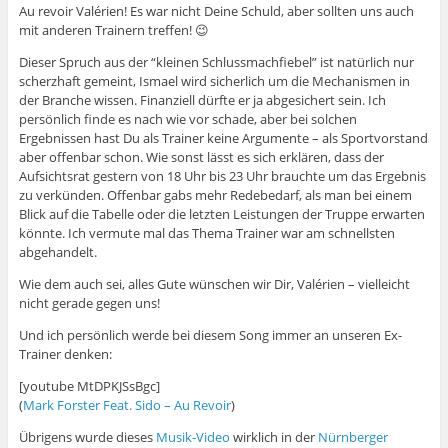
Au revoir Valérien! Es war nicht Deine Schuld, aber sollten uns auch
mit anderen Trainern treffen! 😉
Dieser Spruch aus der “kleinen Schlussmachfiebel” ist natürlich nur
scherzhaft gemeint, Ismael wird sicherlich um die Mechanismen in
der Branche wissen. Finanziell dürfte er ja abgesichert sein. Ich
persönlich finde es nach wie vor schade, aber bei solchen
Ergebnissen hast Du als Trainer keine Argumente – als Sportvorstand
aber offenbar schon. Wie sonst lässt es sich erklären, dass der
Aufsichtsrat gestern von 18 Uhr bis 23 Uhr brauchte um das Ergebnis
zu verkünden. Offenbar gabs mehr Redebedarf, als man bei einem
Blick auf die Tabelle oder die letzten Leistungen der Truppe erwarten
könnte. Ich vermute mal das Thema Trainer war am schnellsten
abgehandelt.
Wie dem auch sei, alles Gute wünschen wir Dir, Valérien – vielleicht
nicht gerade gegen uns!
Und ich persönlich werde bei diesem Song immer an unseren Ex-
Trainer denken:
[youtube MtDPKJSsBgc]
(
Mark Forster Feat. Sido – Au Revoir
)
Übrigens wurde dieses
Musik-Video
wirklich in der
Nürnberger