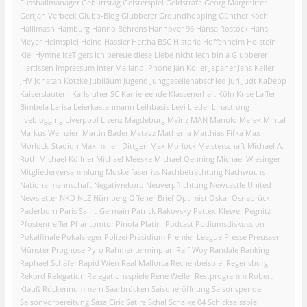
Fussballmanager
Geburtstag
Geisterspiel
Geldstrafe
Georg Margreitter
Gertjan Verbeek
Glubb-Blog
Glubberer
Groundhopping
Günther Koch
Hallimash
Hamburg
Hanno Behrens
Hannover 96
Hansa Rostock
Hans
Meyer
Heimspiel
Heino Hassler
Hertha BSC
Historie
Hoffenheim
Holstein
Kiel
Hymne
IceTigers
Ich bereue diese Liebe nicht
Iech bin a Glubberer
Illertissen
Impressum
Inter Mailand
iPhone
Jan Koller
Japaner
Jens Keller
JHV
Jonatan Kotzke
Jubiläum
Jugend
Junggesellenabschied
Juri Judt
KaDepp
Kaiserslautern
Karlsruher SC
Karriereende
Klassenerhalt
Köln
Krise
Laffer
Bimbela
Larisa
Leierkastenmann
Leihbasis
Levi
Lieder
Linastrong
liveblogging
Liverpool
Lizenz
Magdeburg
Mainz
MAN
Manolo
Marek Mintal
Markus Weinzierl
Martin Bader
Matavz
Mathenia
Matthias Fifka
Max-
Morlock-Stadion
Maximilian Dittgen
Max Morlock
Meisterschaft
Michael A.
Roth
Michael Köllner
Michael Meeske
Michael Oenning
Michael Wiesinger
Mitgliederversammlung
Muskelfaserriss
Nachbetrachtung
Nachwuchs
Nationalmannschaft
Negativrekord
Neuverpflichtung
Newcastle United
Newsletter
NKD
NLZ
Nürnberg
Offener Brief
Optimist
Oskar
Osnabrück
Paderborn
Paris Saint-Germain
Patrick Rakovsky
Pattex-Klewer
Pegnitz
Pfostentreffer
Phantomtor
Pinola
Platini
Podcast
Podiumsdiskussion
Pokalfinale
Pokalsieger
Polizei
Präsidium
Premier League
Presse
Preussen
Münster
Prognose
Pyro
Rahmenterminplan
Ralf Woy
Randale
Ranking
Raphael Schäfer
Rapid Wien
Real Mallorca
Rechenbeispiel
Regensburg
Rekord
Relegation
Relegationsspiele
René Weiler
Restprogramm
Robert
Klauß
Rückennummern
Saarbrücken
Saisoneröffnung
Saisonspende
Saisonvorbereitung
Sasa Ciric
Satire
Schal
Schalke 04
Schicksalsspiel