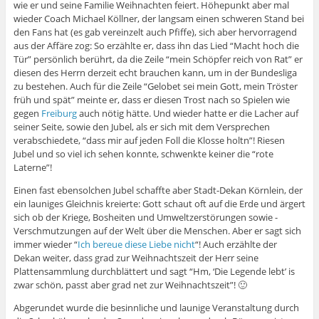
wie er und seine Familie Weihnachten feiert. Höhepunkt aber mal
wieder Coach Michael Köllner, der langsam einen schweren Stand bei
den Fans hat (es gab vereinzelt auch Pfiffe), sich aber hervorragend
aus der Affäre zog: So erzählte er, dass ihn das Lied “Macht hoch die
Tür” persönlich berührt, da die Zeile “mein Schöpfer reich von Rat” er
diesen des Herrn derzeit echt brauchen kann, um in der Bundesliga
zu bestehen. Auch für die Zeile “Gelobet sei mein Gott, mein Tröster
früh und spät” meinte er, dass er diesen Trost nach so Spielen wie
gegen
Freiburg
auch nötig hätte. Und wieder hatte er die Lacher auf
seiner Seite, sowie den Jubel, als er sich mit dem Versprechen
verabschiedete, “dass mir auf jeden Foll die Klosse holtn”! Riesen
Jubel und so viel ich sehen konnte, schwenkte keiner die “rote
Laterne”!
Einen fast ebensolchen Jubel schaffte aber Stadt-Dekan Körnlein, der
ein launiges Gleichnis kreierte: Gott schaut oft auf die Erde und ärgert
sich ob der Kriege, Bosheiten und Umweltzerstörungen sowie -
Verschmutzungen auf der Welt über die Menschen. Aber er sagt sich
immer wieder “
Ich bereue diese Liebe nicht
“! Auch erzählte der
Dekan weiter, dass grad zur Weihnachtszeit der Herr seine
Plattensammlung durchblättert und sagt “Hm, ‘Die Legende lebt’ is
zwar schön, passt aber grad net zur Weihnachtszeit”! 🙂
Abgerundet wurde die besinnliche und launige Veranstaltung durch