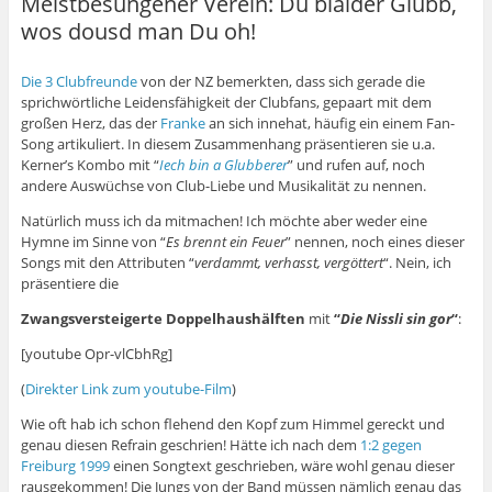
Meistbesungener Verein: Du bläider Glubb,
wos dousd man Du oh!
Die 3 Clubfreunde
von der NZ bemerkten, dass sich gerade die
sprichwörtliche Leidensfähigkeit der Clubfans, gepaart mit dem
großen Herz, das der
Franke
an sich innehat, häufig ein einem Fan-
Song artikuliert. In diesem Zusammenhang präsentieren sie u.a.
Kerner’s Kombo mit “
Iech bin a Glubberer
” und rufen auf, noch
andere Auswüchse von Club-Liebe und Musikalität zu nennen.
Natürlich muss ich da mitmachen! Ich möchte aber weder eine
Hymne im Sinne von “
Es brennt ein Feuer
” nennen, noch eines dieser
Songs mit den Attributen “
verdammt, verhasst, vergöttert
“. Nein, ich
präsentiere die
Zwangsversteigerte Doppelhaushälften
mit
“
Die Nissli sin gor
“
:
[youtube Opr-vlCbhRg]
(
Direkter Link zum youtube-Film
)
Wie oft hab ich schon flehend den Kopf zum Himmel gereckt und
genau diesen Refrain geschrien! Hätte ich nach dem
1:2 gegen
Freiburg 1999
einen Songtext geschrieben, wäre wohl genau dieser
rausgekommen! Die Jungs von der Band müssen nämlich genau das