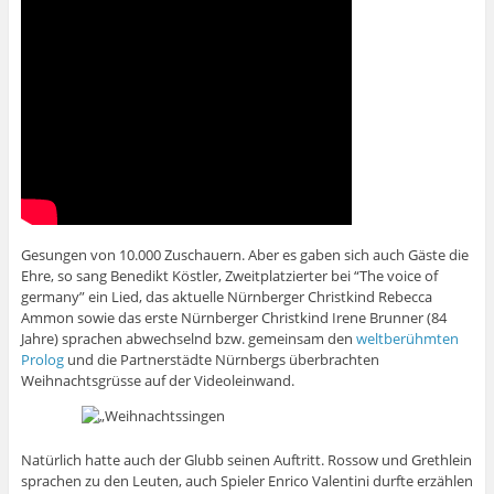
Gesungen von 10.000 Zuschauern. Aber es gaben sich auch Gäste die
Ehre, so sang Benedikt Köstler, Zweitplatzierter bei “The voice of
germany” ein Lied, das aktuelle Nürnberger Christkind Rebecca
Ammon sowie das erste Nürnberger Christkind Irene Brunner (84
Jahre) sprachen abwechselnd bzw. gemeinsam den
weltberühmten
Prolog
und die Partnerstädte Nürnbergs überbrachten
Weihnachtsgrüsse auf der Videoleinwand.
Natürlich hatte auch der Glubb seinen Auftritt. Rossow und Grethlein
sprachen zu den Leuten, auch Spieler Enrico Valentini durfte erzählen