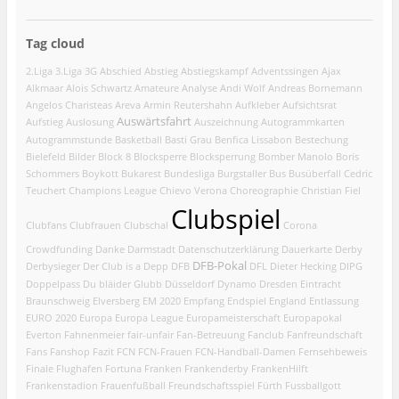
Tag cloud
2.Liga
3.Liga
3G
Abschied
Abstieg
Abstiegskampf
Adventssingen
Ajax
Alkmaar
Alois Schwartz
Amateure
Analyse
Andi Wolf
Andreas Bornemann
Angelos Charisteas
Areva
Armin Reutershahn
Aufkleber
Aufsichtsrat
Auswärtsfahrt
Aufstieg
Auslosung
Auszeichnung
Autogrammkarten
Autogrammstunde
Basketball
Basti Grau
Benfica Lissabon
Bestechung
Bielefeld
Bilder
Block 8
Blocksperre
Blocksperrung
Bomber Manolo
Boris
Schommers
Boykott
Bukarest
Bundesliga
Burgstaller
Bus
Busüberfall
Cedric
Teuchert
Champions League
Chievo Verona
Choreographie
Christian Fiel
Clubspiel
Clubfans
Clubfrauen
Clubschal
Corona
Crowdfunding
Danke
Darmstadt
Datenschutzerklärung
Dauerkarte
Derby
DFB-Pokal
Derbysieger
Der Club is a Depp
DFB
DFL
Dieter Hecking
DIPG
Doppelpass
Du bläider Glubb
Düsseldorf
Dynamo Dresden
Eintracht
Braunschweig
Elversberg
EM 2020
Empfang
Endspiel
England
Entlassung
EURO 2020
Europa
Europa League
Europameisterschaft
Europapokal
Everton
Fahnenmeier
fair-unfair
Fan-Betreuung
Fanclub
Fanfreundschaft
Fans
Fanshop
Fazit
FCN
FCN-Frauen
FCN-Handball-Damen
Fernsehbeweis
Finale
Flughafen
Fortuna
Franken
Frankenderby
FrankenHilft
Frankenstadion
Frauenfußball
Freundschaftsspiel
Fürth
Fussballgott