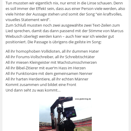
Tun mussten wir eigentlich nix, nur ernst in die Linse schauen. Denn
es soll immer der Effekt sein, dass aus einer Person viele werden, also
viele hinter der Aussage stehen und somit der Song “ein kraftvolles,
visuelles Statement wird”.
Zum Schluß mussten noch zwei ausgewählte zwei Text-Zeilen zum
Lied sprechen, damit das dann passend mit der Stimme von Marcus
Wiebusch überlegt werden kann – auch hier war ich wieder gut
positioniert. Die Passage is übrigens die geilste im Song:
All ihr homophoben Vollidioten, all ihr dummen Hater
All ihr Forums-Vollschreiber, all ihr Schreibtischtäter
All ihr miesen Kleingeister mit Wachstumsschmerzen
All ihr Bibel-Zitierer mit euer’m Hass im Herzen
All ihr Funktionäre mit dem gemeinsamen Nenner
All ihr harten Herdentiere, all ihr echten Männer
Kommt zusammen und bildet eine Front
Und dann seht zu was kommt…