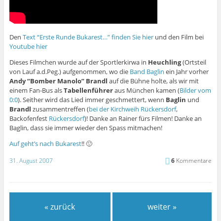
Den
Text “Erste Runde Bukarest…” finden Sie hier
und den Film bei
Youtube hier
Dieses Filmchen wurde auf der Sportlerkirwa in
Heuchling
(Ortsteil
von Lauf a.d.Peg.) aufgenommen, wo die
Band Baglin
ein Jahr vorher
Andy “Bomber Manolo” Brandl
auf die Bühne holte, als wir mit
einem Fan-Bus als
Tabellenführer
aus München kamen (
Bilder vom
0:0
). Seither wird das Lied immer geschmettert, wenn
Baglin
und
Brandl
zusammentreffen (
bei der Kirchweih Rückersdorf
,
Backofenfest
Rückersdorf
)! Danke an Rainer fürs Filmen! Danke an
Baglin, dass sie immer wieder den Spass mitmachen!
Auf geht’s nach Bukarest
!! 🙂
31. August 2007
6
Kommentare
« zurück
weiter »