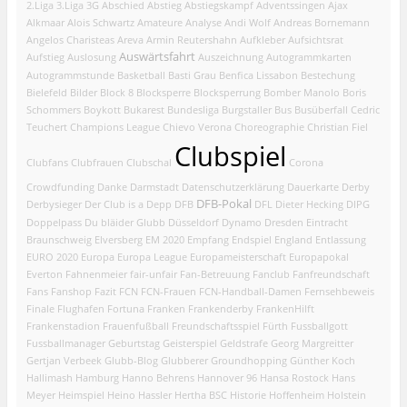
2.Liga
3.Liga
3G
Abschied
Abstieg
Abstiegskampf
Adventssingen
Ajax
Alkmaar
Alois Schwartz
Amateure
Analyse
Andi Wolf
Andreas Bornemann
Angelos Charisteas
Areva
Armin Reutershahn
Aufkleber
Aufsichtsrat
Auswärtsfahrt
Aufstieg
Auslosung
Auszeichnung
Autogrammkarten
Autogrammstunde
Basketball
Basti Grau
Benfica Lissabon
Bestechung
Bielefeld
Bilder
Block 8
Blocksperre
Blocksperrung
Bomber Manolo
Boris
Schommers
Boykott
Bukarest
Bundesliga
Burgstaller
Bus
Busüberfall
Cedric
Teuchert
Champions League
Chievo Verona
Choreographie
Christian Fiel
Clubspiel
Clubfans
Clubfrauen
Clubschal
Corona
Crowdfunding
Danke
Darmstadt
Datenschutzerklärung
Dauerkarte
Derby
DFB-Pokal
Derbysieger
Der Club is a Depp
DFB
DFL
Dieter Hecking
DIPG
Doppelpass
Du bläider Glubb
Düsseldorf
Dynamo Dresden
Eintracht
Braunschweig
Elversberg
EM 2020
Empfang
Endspiel
England
Entlassung
EURO 2020
Europa
Europa League
Europameisterschaft
Europapokal
Everton
Fahnenmeier
fair-unfair
Fan-Betreuung
Fanclub
Fanfreundschaft
Fans
Fanshop
Fazit
FCN
FCN-Frauen
FCN-Handball-Damen
Fernsehbeweis
Finale
Flughafen
Fortuna
Franken
Frankenderby
FrankenHilft
Frankenstadion
Frauenfußball
Freundschaftsspiel
Fürth
Fussballgott
Fussballmanager
Geburtstag
Geisterspiel
Geldstrafe
Georg Margreitter
Gertjan Verbeek
Glubb-Blog
Glubberer
Groundhopping
Günther Koch
Hallimash
Hamburg
Hanno Behrens
Hannover 96
Hansa Rostock
Hans
Meyer
Heimspiel
Heino Hassler
Hertha BSC
Historie
Hoffenheim
Holstein