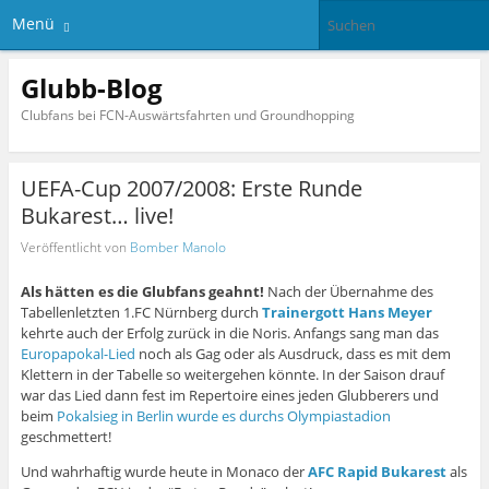
Menü
Glubb-Blog
Clubfans bei FCN-Auswärtsfahrten und Groundhopping
UEFA-Cup 2007/2008: Erste Runde
Bukarest… live!
Veröffentlicht von
Bomber Manolo
Als hätten es die Glubfans geahnt!
Nach der Übernahme des
Tabellenletzten 1.FC Nürnberg durch
Trainergott Hans Meyer
kehrte auch der Erfolg zurück in die Noris. Anfangs sang man das
Europapokal-Lied
noch als Gag oder als Ausdruck, dass es mit dem
Klettern in der Tabelle so weitergehen könnte. In der Saison drauf
war das Lied dann fest im Repertoire eines jeden Glubberers und
beim
Pokalsieg in Berlin wurde es durchs Olympiastadion
geschmettert!
Und wahrhaftig wurde heute in Monaco der
AFC Rapid Bukarest
als