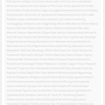
Kiel
Hymne
IceTigers
Ich bereue diese Liebe nicht
Iech bin a Glubberer
Illertissen
Impressum
Inter Mailand
iPhone
Jan Koller
Japaner
Jens Keller
JHV
Jonatan Kotzke
Jubiläum
Jugend
Junggesellenabschied
Juri Judt
KaDepp
Kaiserslautern
Karlsruher SC
Karriereende
Klassenerhalt
Köln
Krise
Laffer
Bimbela
Larisa
Leierkastenmann
Leihbasis
Levi
Lieder
Linastrong
liveblogging
Liverpool
Lizenz
Magdeburg
Mainz
MAN
Manolo
Marek Mintal
Markus Weinzierl
Martin Bader
Matavz
Mathenia
Matthias Fifka
Max-
Morlock-Stadion
Maximilian Dittgen
Max Morlock
Meisterschaft
Michael A.
Roth
Michael Köllner
Michael Meeske
Michael Oenning
Michael Wiesinger
Mitgliederversammlung
Muskelfaserriss
Nachbetrachtung
Nachwuchs
Nationalmannschaft
Negativrekord
Neuverpflichtung
Newcastle United
Newsletter
NKD
NLZ
Nürnberg
Offener Brief
Optimist
Oskar
Osnabrück
Paderborn
Paris Saint-Germain
Patrick Rakovsky
Pattex-Klewer
Pegnitz
Pfostentreffer
Phantomtor
Pinola
Platini
Podcast
Podiumsdiskussion
Pokalfinale
Pokalsieger
Polizei
Präsidium
Premier League
Presse
Preussen
Münster
Prognose
Pyro
Rahmenterminplan
Ralf Woy
Randale
Ranking
Raphael Schäfer
Rapid Wien
Real Mallorca
Rechenbeispiel
Regensburg
Rekord
Relegation
Relegationsspiele
René Weiler
Restprogramm
Robert
Klauß
Rückennummern
Saarbrücken
Saisoneröffnung
Saisonspende
Saisonvorbereitung
Sasa Ciric
Satire
Schal
Schalke 04
Schicksalsspiel
Schleusener-Tag
Skandal
Sondertrikot
Sonderzug
Sperre
Spielabbruch
Spielerwechsel
Spielplan
Sponsor
St. Pauli
St. Petersburg
Stadion
Stadionverbot
Statistik
Statue
Stellungnahme
Stimmungsboykott
Stöckchen
Tendenz
Termin
Termine
Test
Thomas Grethlein
Thomas von