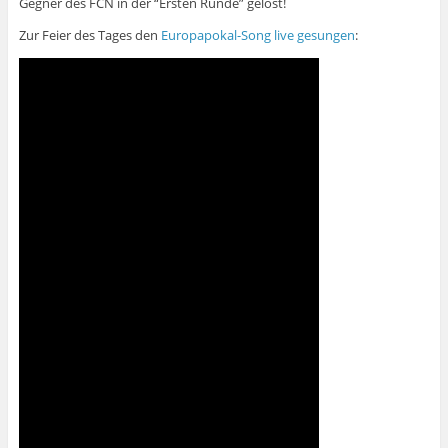
Gegner des FCN in der “Ersten Runde” gelost!
Zur Feier des Tages den
Europapokal-Song live gesungen
: