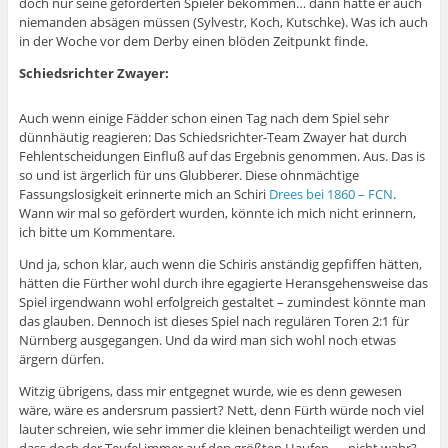
doch nur seine geforderten Spieler bekommen… dann hätte er auch
niemanden absägen müssen (Sylvestr, Koch, Kutschke). Was ich auch
in der Woche vor dem Derby einen blöden Zeitpunkt finde.
Schiedsrichter Zwayer:
Auch wenn einige Fädder schon einen Tag nach dem Spiel sehr
dünnhäutig reagieren: Das Schiedsrichter-Team Zwayer hat durch
Fehlentscheidungen Einfluß auf das Ergebnis genommen. Aus. Das is
so und ist ärgerlich für uns Glubberer. Diese ohnmächtige
Fassungslosigkeit erinnerte mich an Schiri
Drees bei 1860 – FCN
.
Wann wir mal so gefördert wurden, könnte ich mich nicht erinnern,
ich bitte um Kommentare.
Und ja, schon klar, auch wenn die Schiris anständig gepfiffen hätten,
hätten die Fürther wohl durch ihre egagierte Heransgehensweise das
Spiel irgendwann wohl erfolgreich gestaltet – zumindest könnte man
das glauben. Dennoch ist dieses Spiel nach regulären Toren 2:1 für
Nürnberg ausgegangen. Und da wird man sich wohl noch etwas
ärgern dürfen.
Witzig übrigens, dass mir entgegnet wurde, wie es denn gewesen
wäre, wäre es andersrum passiert? Nett, denn Fürth würde noch viel
lauter schreien, wie sehr immer die kleinen benachteiligt werden und