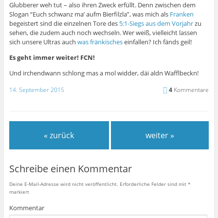
Glubberer weh tut – also ihren Zweck erfüllt. Denn zwischen dem
Slogan “Euch schwanz ma’ aufm Bierfilzla”, was mich als
Franken
begeistert sind die einzelnen Tore des
5:1-Siegs aus dem Vorjahr
zu
sehen, die zudem auch noch wechseln. Wer weiß, vielleicht lassen
sich unsere Ultras auch
was fränkisches
einfallen? Ich fänds geil!
Es geht immer weiter! FCN!
Und irchendwann schlong mas a mol widder, däi aldn Wafflbeckn!
14. September 2015
4
Kommentare
« zurück
weiter »
Schreibe einen Kommentar
Deine E-Mail-Adresse wird nicht veröffentlicht.
Erforderliche Felder sind mit
*
markiert
Kommentar