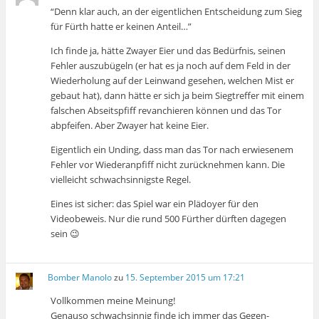
“Denn klar auch, an der eigentlichen Entscheidung zum Sieg
für Fürth hatte er keinen Anteil…”
Ich finde ja, hätte Zwayer Eier und das Bedürfnis, seinen
Fehler auszubügeln (er hat es ja noch auf dem Feld in der
Wiederholung auf der Leinwand gesehen, welchen Mist er
gebaut hat), dann hätte er sich ja beim Siegtreffer mit einem
falschen Abseitspfiff revanchieren können und das Tor
abpfeifen. Aber Zwayer hat keine Eier.
Eigentlich ein Unding, dass man das Tor nach erwiesenem
Fehler vor Wiederanpfiff nicht zurücknehmen kann. Die
vielleicht schwachsinnigste Regel.
Eines ist sicher: das Spiel war ein Plädoyer für den
Videobeweis. Nur die rund 500 Fürther dürften dagegen
sein 😉
Bomber Manolo
zu
15. September 2015 um 17:21
Vollkommen meine Meinung!
Genauso schwachsinnig finde ich immer das Gegen-