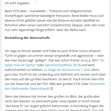
ich echt zugeben.
Beim FCN aber – mal wieder – Tristesse und obligatorisches
Hinterfragen sämtlicher beteiligter Personen. René Weiler muss sich
ebenso Kritik gefallen lassen wie die Akteure auf dem Spielfeld im
Rohnhof. Allen voran natürlich Schiedsrichter Zwayer, über den man
nun sehr eigenartige Dinge erfährt. Aber der Reihe nach.
Einstellung der Mannschaft:
Ich sage es immer wieder und habe es auch früher schon erkannt:
Fürth ist gegen uns immer besser eingestellt und aggressiver – oder
wie man heute sagt “galliger”. Das war schon früher so (u.a. 2011 “
So
spielt man ein Derby
” oder
Saisonschandfleck 2013
) und wird
wahrscheinlich so bleiben,
so lange wir die Nummer 1 sind
. Denn
ganz klar, Fürth ist der Underdog und definiert sich immer noch über
den Hass auf den großen Nachbarn. So wie St. Pauli immer den HSV
vor der Nase hat und der TSV 1860 den großen FCB. Oder
Österreich
den Weltmeister Deutschland
! 😉
Denn der kleinere hat immer den großen im Blick, der große aber
nicht den kleinen. So wird wohl jeder neue Spieler in Fürth immer
“das böse N” vor Augen geführt bekommen, in Nürnberg fragen die
meisten eine Woche vor dem Derby “was ist dieses Fürth?”. Das soll