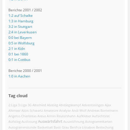
Berichte 2001 / 2002
1:2 auf Schalke
1:3 in Hamburg
3:2 in Stuttgart
2:4 in Leverkusen
0:0 bei Bayern
0:5 in Wolfsburg
2:1 in Köln
0:1 bei 1860
0:1 in Cottbus
Berichte 2000 / 2001
1:0 in Aachen
Tag cloud
2.Liga
3.Liga
3G
Abschied
Abstieg
Abstiegskampf
Adventssingen
Ajax
Alkmaar
Alois Schwartz
Amateure
Analyse
Andi Wolf
Andreas Bornemann
Angelos Charisteas
Areva
Armin Reutershahn
Aufkleber
Aufsichtsrat
Auswärtsfahrt
Aufstieg
Auslosung
Auszeichnung
Autogrammkarten
Autogrammstunde
Basketball
Basti Grau
Benfica Lissabon
Bestechung