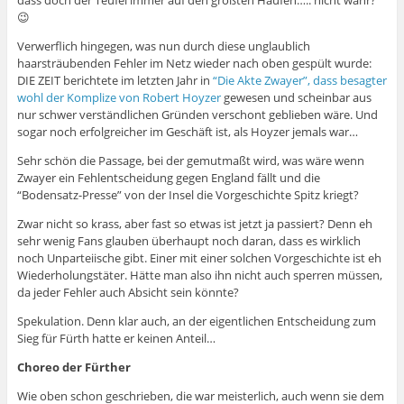
dass doch der Teufel immer auf den größten Haufen….. nicht wahr?
😉
Verwerflich hingegen, was nun durch diese unglaublich
haarsträubenden Fehler im Netz wieder nach oben gespült wurde:
DIE ZEIT berichtete im letzten Jahr in
“Die Akte Zwayer”, dass besagter
wohl der Komplize von Robert Hoyzer
gewesen und scheinbar aus
nur schwer verständlichen Gründen verschont geblieben wäre. Und
sogar noch erfolgreicher im Geschäft ist, als Hoyzer jemals war…
Sehr schön die Passage, bei der gemutmaßt wird, was wäre wenn
Zwayer ein Fehlentscheidung gegen England fällt und die
“Bodensatz-Presse” von der Insel die Vorgeschichte Spitz kriegt?
Zwar nicht so krass, aber fast so etwas ist jetzt ja passiert? Denn eh
sehr wenig Fans glauben überhaupt noch daran, dass es wirklich
noch Unparteiische gibt. Einer mit einer solchen Vorgeschichte ist eh
Wiederholungstäter. Hätte man also ihn nicht auch sperren müssen,
da jeder Fehler auch Absicht sein könnte?
Spekulation. Denn klar auch, an der eigentlichen Entscheidung zum
Sieg für Fürth hatte er keinen Anteil…
Choreo der Fürther
Wie oben schon geschrieben, die war meisterlich, auch wenn sie dem