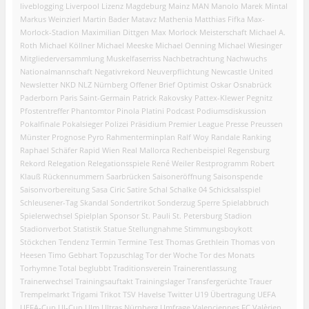
liveblogging
Liverpool
Lizenz
Magdeburg
Mainz
MAN
Manolo
Marek Mintal
Markus Weinzierl
Martin Bader
Matavz
Mathenia
Matthias Fifka
Max-
Morlock-Stadion
Maximilian Dittgen
Max Morlock
Meisterschaft
Michael A.
Roth
Michael Köllner
Michael Meeske
Michael Oenning
Michael Wiesinger
Mitgliederversammlung
Muskelfaserriss
Nachbetrachtung
Nachwuchs
Nationalmannschaft
Negativrekord
Neuverpflichtung
Newcastle United
Newsletter
NKD
NLZ
Nürnberg
Offener Brief
Optimist
Oskar
Osnabrück
Paderborn
Paris Saint-Germain
Patrick Rakovsky
Pattex-Klewer
Pegnitz
Pfostentreffer
Phantomtor
Pinola
Platini
Podcast
Podiumsdiskussion
Pokalfinale
Pokalsieger
Polizei
Präsidium
Premier League
Presse
Preussen
Münster
Prognose
Pyro
Rahmenterminplan
Ralf Woy
Randale
Ranking
Raphael Schäfer
Rapid Wien
Real Mallorca
Rechenbeispiel
Regensburg
Rekord
Relegation
Relegationsspiele
René Weiler
Restprogramm
Robert
Klauß
Rückennummern
Saarbrücken
Saisoneröffnung
Saisonspende
Saisonvorbereitung
Sasa Ciric
Satire
Schal
Schalke 04
Schicksalsspiel
Schleusener-Tag
Skandal
Sondertrikot
Sonderzug
Sperre
Spielabbruch
Spielerwechsel
Spielplan
Sponsor
St. Pauli
St. Petersburg
Stadion
Stadionverbot
Statistik
Statue
Stellungnahme
Stimmungsboykott
Stöckchen
Tendenz
Termin
Termine
Test
Thomas Grethlein
Thomas von
Heesen
Timo Gebhart
Topzuschlag
Tor der Woche
Tor des Monats
Torhymne
Total beglubbt
Traditionsverein
Trainerentlassung
Trainerwechsel
Trainingsauftakt
Trainingslager
Transfergerüchte
Trauer
Trempelmarkt
Trigami
Trikot
TSV Havelse
Twitter
U19
Übertragung
UEFA
UEFA-Cup
UI-Cup
Ulm
Ultras Nürnberg
Umfrage
Valenciennes FC
Valèrien