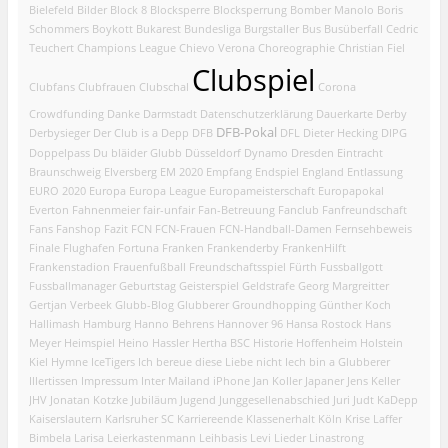
Bielefeld
Bilder
Block 8
Blocksperre
Blocksperrung
Bomber Manolo
Boris
Schommers
Boykott
Bukarest
Bundesliga
Burgstaller
Bus
Busüberfall
Cedric
Teuchert
Champions League
Chievo Verona
Choreographie
Christian Fiel
Clubspiel
Clubfans
Clubfrauen
Clubschal
Corona
Crowdfunding
Danke
Darmstadt
Datenschutzerklärung
Dauerkarte
Derby
DFB-Pokal
Derbysieger
Der Club is a Depp
DFB
DFL
Dieter Hecking
DIPG
Doppelpass
Du bläider Glubb
Düsseldorf
Dynamo Dresden
Eintracht
Braunschweig
Elversberg
EM 2020
Empfang
Endspiel
England
Entlassung
EURO 2020
Europa
Europa League
Europameisterschaft
Europapokal
Everton
Fahnenmeier
fair-unfair
Fan-Betreuung
Fanclub
Fanfreundschaft
Fans
Fanshop
Fazit
FCN
FCN-Frauen
FCN-Handball-Damen
Fernsehbeweis
Finale
Flughafen
Fortuna
Franken
Frankenderby
FrankenHilft
Frankenstadion
Frauenfußball
Freundschaftsspiel
Fürth
Fussballgott
Fussballmanager
Geburtstag
Geisterspiel
Geldstrafe
Georg Margreitter
Gertjan Verbeek
Glubb-Blog
Glubberer
Groundhopping
Günther Koch
Hallimash
Hamburg
Hanno Behrens
Hannover 96
Hansa Rostock
Hans
Meyer
Heimspiel
Heino Hassler
Hertha BSC
Historie
Hoffenheim
Holstein
Kiel
Hymne
IceTigers
Ich bereue diese Liebe nicht
Iech bin a Glubberer
Illertissen
Impressum
Inter Mailand
iPhone
Jan Koller
Japaner
Jens Keller
JHV
Jonatan Kotzke
Jubiläum
Jugend
Junggesellenabschied
Juri Judt
KaDepp
Kaiserslautern
Karlsruher SC
Karriereende
Klassenerhalt
Köln
Krise
Laffer
Bimbela
Larisa
Leierkastenmann
Leihbasis
Levi
Lieder
Linastrong