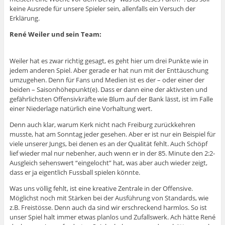
keine Ausrede für unsere Spieler sein, allenfalls ein Versuch der
Erklärung.
René Weiler und sein Team:
Weiler hat es zwar richtig gesagt, es geht hier um drei Punkte wie in
jedem anderen Spiel. Aber gerade er hat nun mit der Enttäuschung
umzugehen. Denn für Fans und Medien ist es der – oder einer der
beiden – Saisonhöhepunkt(e). Dass er dann eine der aktivsten und
gefährlichsten Offensivkräfte wie Blum auf der Bank lässt, ist im Falle
einer Niederlage natürlich eine Vorhaltung wert.
Denn auch klar, warum Kerk nicht nach Freiburg zurückkehren
musste, hat am Sonntag jeder gesehen. Aber er ist nur ein Beispiel für
viele unserer Jungs, bei denen es an der Qualität fehlt. Auch Schöpf
lief wieder mal nur nebenher, auch wenn er in der 85. Minute den 2:2-
Ausgleich sehenswert “eingelocht” hat, was aber auch wieder zeigt,
dass er ja eigentlich Fussball spielen könnte.
Was uns völlig fehlt, ist eine kreative Zentrale in der Offensive.
Möglichst noch mit Stärken bei der Ausführung von Standards, wie
z.B. Freistösse. Denn auch da sind wir erschreckend harmlos. So ist
unser Spiel halt immer etwas planlos und Zufallswerk. Ach hätte René