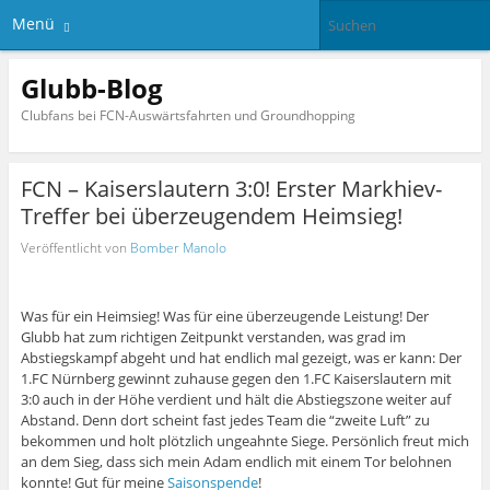
Menü
Glubb-Blog
Clubfans bei FCN-Auswärtsfahrten und Groundhopping
FCN – Kaiserslautern 3:0! Erster Markhiev-
Treffer bei überzeugendem Heimsieg!
Veröffentlicht von
Bomber Manolo
Was für ein Heimsieg! Was für eine überzeugende Leistung! Der
Glubb hat zum richtigen Zeitpunkt verstanden, was grad im
Abstiegskampf abgeht und hat endlich mal gezeigt, was er kann: Der
1.FC Nürnberg gewinnt zuhause gegen den 1.FC Kaiserslautern mit
3:0 auch in der Höhe verdient und hält die Abstiegszone weiter auf
Abstand. Denn dort scheint fast jedes Team die “zweite Luft” zu
bekommen und holt plötzlich ungeahnte Siege. Persönlich freut mich
an dem Sieg, dass sich mein Adam endlich mit einem Tor belohnen
konnte! Gut für meine
Saisonspende
!