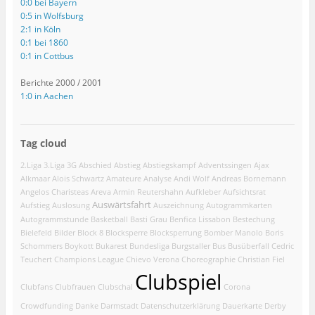
0:0 bei Bayern
0:5 in Wolfsburg
2:1 in Köln
0:1 bei 1860
0:1 in Cottbus
Berichte 2000 / 2001
1:0 in Aachen
Tag cloud
2.Liga
3.Liga
3G
Abschied
Abstieg
Abstiegskampf
Adventssingen
Ajax
Alkmaar
Alois Schwartz
Amateure
Analyse
Andi Wolf
Andreas Bornemann
Angelos Charisteas
Areva
Armin Reutershahn
Aufkleber
Aufsichtsrat
Auswärtsfahrt
Aufstieg
Auslosung
Auszeichnung
Autogrammkarten
Autogrammstunde
Basketball
Basti Grau
Benfica Lissabon
Bestechung
Bielefeld
Bilder
Block 8
Blocksperre
Blocksperrung
Bomber Manolo
Boris
Schommers
Boykott
Bukarest
Bundesliga
Burgstaller
Bus
Busüberfall
Cedric
Teuchert
Champions League
Chievo Verona
Choreographie
Christian Fiel
Clubspiel
Clubfans
Clubfrauen
Clubschal
Corona
Crowdfunding
Danke
Darmstadt
Datenschutzerklärung
Dauerkarte
Derby