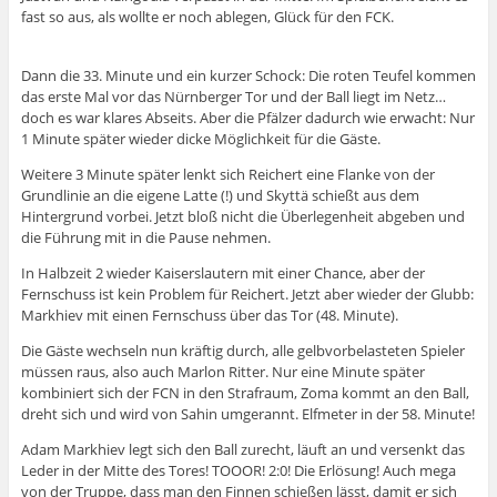
fast so aus, als wollte er noch ablegen, Glück für den FCK.
Dann die 33. Minute und ein kurzer Schock: Die roten Teufel kommen
das erste Mal vor das Nürnberger Tor und der Ball liegt im Netz…
doch es war klares Abseits. Aber die Pfälzer dadurch wie erwacht: Nur
1 Minute später wieder dicke Möglichkeit für die Gäste.
Weitere 3 Minute später lenkt sich Reichert eine Flanke von der
Grundlinie an die eigene Latte (!) und Skyttä schießt aus dem
Hintergrund vorbei. Jetzt bloß nicht die Überlegenheit abgeben und
die Führung mit in die Pause nehmen.
In Halbzeit 2 wieder Kaiserslautern mit einer Chance, aber der
Fernschuss ist kein Problem für Reichert. Jetzt aber wieder der Glubb:
Markhiev mit einen Fernschuss über das Tor (48. Minute).
Die Gäste wechseln nun kräftig durch, alle gelbvorbelasteten Spieler
müssen raus, also auch Marlon Ritter. Nur eine Minute später
kombiniert sich der FCN in den Strafraum, Zoma kommt an den Ball,
dreht sich und wird von Sahin umgerannt. Elfmeter in der 58. Minute!
Adam Markhiev legt sich den Ball zurecht, läuft an und versenkt das
Leder in der Mitte des Tores! TOOOR! 2:0! Die Erlösung! Auch mega
von der Truppe, dass man den Finnen schießen lässt, damit er sich