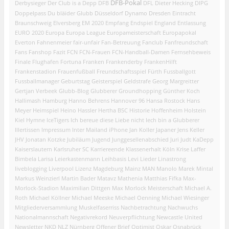
DFB-Pokal
Derbysieger
Der Club is a Depp
DFB
DFL
Dieter Hecking
DIPG
Doppelpass
Du bläider Glubb
Düsseldorf
Dynamo Dresden
Eintracht
Braunschweig
Elversberg
EM 2020
Empfang
Endspiel
England
Entlassung
EURO 2020
Europa
Europa League
Europameisterschaft
Europapokal
Everton
Fahnenmeier
fair-unfair
Fan-Betreuung
Fanclub
Fanfreundschaft
Fans
Fanshop
Fazit
FCN
FCN-Frauen
FCN-Handball-Damen
Fernsehbeweis
Finale
Flughafen
Fortuna
Franken
Frankenderby
FrankenHilft
Frankenstadion
Frauenfußball
Freundschaftsspiel
Fürth
Fussballgott
Fussballmanager
Geburtstag
Geisterspiel
Geldstrafe
Georg Margreitter
Gertjan Verbeek
Glubb-Blog
Glubberer
Groundhopping
Günther Koch
Hallimash
Hamburg
Hanno Behrens
Hannover 96
Hansa Rostock
Hans
Meyer
Heimspiel
Heino Hassler
Hertha BSC
Historie
Hoffenheim
Holstein
Kiel
Hymne
IceTigers
Ich bereue diese Liebe nicht
Iech bin a Glubberer
Illertissen
Impressum
Inter Mailand
iPhone
Jan Koller
Japaner
Jens Keller
JHV
Jonatan Kotzke
Jubiläum
Jugend
Junggesellenabschied
Juri Judt
KaDepp
Kaiserslautern
Karlsruher SC
Karriereende
Klassenerhalt
Köln
Krise
Laffer
Bimbela
Larisa
Leierkastenmann
Leihbasis
Levi
Lieder
Linastrong
liveblogging
Liverpool
Lizenz
Magdeburg
Mainz
MAN
Manolo
Marek Mintal
Markus Weinzierl
Martin Bader
Matavz
Mathenia
Matthias Fifka
Max-
Morlock-Stadion
Maximilian Dittgen
Max Morlock
Meisterschaft
Michael A.
Roth
Michael Köllner
Michael Meeske
Michael Oenning
Michael Wiesinger
Mitgliederversammlung
Muskelfaserriss
Nachbetrachtung
Nachwuchs
Nationalmannschaft
Negativrekord
Neuverpflichtung
Newcastle United
Newsletter
NKD
NLZ
Nürnberg
Offener Brief
Optimist
Oskar
Osnabrück