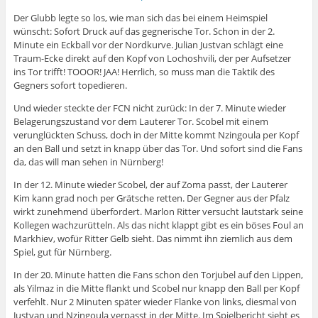
Der Glubb legte so los, wie man sich das bei einem Heimspiel
wünscht: Sofort Druck auf das gegnerische Tor. Schon in der 2.
Minute ein Eckball vor der Nordkurve. Julian Justvan schlägt eine
Traum-Ecke direkt auf den Kopf von Lochoshvili, der per Aufsetzer
ins Tor trifft! TOOOR! JAA! Herrlich, so muss man die Taktik des
Gegners sofort topedieren.
Und wieder steckte der FCN nicht zurück: In der 7. Minute wieder
Belagerungszustand vor dem Lauterer Tor. Scobel mit einem
verunglückten Schuss, doch in der Mitte kommt Nzingoula per Kopf
an den Ball und setzt in knapp über das Tor. Und sofort sind die Fans
da, das will man sehen in Nürnberg!
In der 12. Minute wieder Scobel, der auf Zoma passt, der Lauterer
Kim kann grad noch per Grätsche retten. Der Gegner aus der Pfalz
wirkt zunehmend überfordert. Marlon Ritter versucht lautstark seine
Kollegen wachzurütteln. Als das nicht klappt gibt es ein böses Foul an
Markhiev, wofür Ritter Gelb sieht. Das nimmt ihn ziemlich aus dem
Spiel, gut für Nürnberg.
In der 20. Minute hatten die Fans schon den Torjubel auf den Lippen,
als Yilmaz in die Mitte flankt und Scobel nur knapp den Ball per Kopf
verfehlt. Nur 2 Minuten später wieder Flanke von links, diesmal von
Justvan und Nzingoula verpasst in der Mitte. Im Spielbericht sieht es