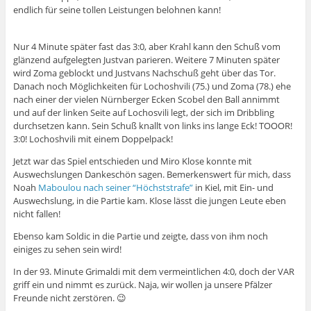
endlich für seine tollen Leistungen belohnen kann!
Nur 4 Minute später fast das 3:0, aber Krahl kann den Schuß vom
glänzend aufgelegten Justvan parieren. Weitere 7 Minuten später
wird Zoma geblockt und Justvans Nachschuß geht über das Tor.
Danach noch Möglichkeiten für Lochoshvili (75.) und Zoma (78.) ehe
nach einer der vielen Nürnberger Ecken Scobel den Ball annimmt
und auf der linken Seite auf Lochosvili legt, der sich im Dribbling
durchsetzen kann. Sein Schuß knallt von links ins lange Eck! TOOOR!
3:0! Lochoshvili mit einem Doppelpack!
Jetzt war das Spiel entschieden und Miro Klose konnte mit
Auswechslungen Dankeschön sagen. Bemerkenswert für mich, dass
Noah
Maboulou nach seiner “Höchststrafe”
in Kiel, mit Ein- und
Auswechslung, in die Partie kam. Klose lässt die jungen Leute eben
nicht fallen!
Ebenso kam Soldic in die Partie und zeigte, dass von ihm noch
einiges zu sehen sein wird!
In der 93. Minute Grimaldi mit dem vermeintlichen 4:0, doch der VAR
griff ein und nimmt es zurück. Naja, wir wollen ja unsere Pfälzer
Freunde nicht zerstören. 😉