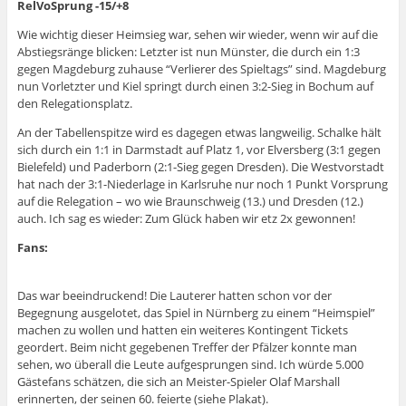
RelVoSprung -15/+8
Wie wichtig dieser Heimsieg war, sehen wir wieder, wenn wir auf die
Abstiegsränge blicken: Letzter ist nun Münster, die durch ein 1:3
gegen Magdeburg zuhause “Verlierer des Spieltags” sind. Magdeburg
nun Vorletzter und Kiel springt durch einen 3:2-Sieg in Bochum auf
den Relegationsplatz.
An der Tabellenspitze wird es dagegen etwas langweilig. Schalke hält
sich durch ein 1:1 in Darmstadt auf Platz 1, vor Elversberg (3:1 gegen
Bielefeld) und Paderborn (2:1-Sieg gegen Dresden). Die Westvorstadt
hat nach der 3:1-Niederlage in Karlsruhe nur noch 1 Punkt Vorsprung
auf die Relegation – wo wie Braunschweig (13.) und Dresden (12.)
auch. Ich sag es wieder: Zum Glück haben wir etz 2x gewonnen!
Fans:
Das war beeindruckend! Die Lauterer hatten schon vor der
Begegnung ausgelotet, das Spiel in Nürnberg zu einem “Heimspiel”
machen zu wollen und hatten ein weiteres Kontingent Tickets
geordert. Beim nicht gegebenen Treffer der Pfälzer konnte man
sehen, wo überall die Leute aufgesprungen sind. Ich würde 5.000
Gästefans schätzen, die sich an Meister-Spieler Olaf Marshall
erinnerten, der seinen 60. feierte (siehe Plakat).