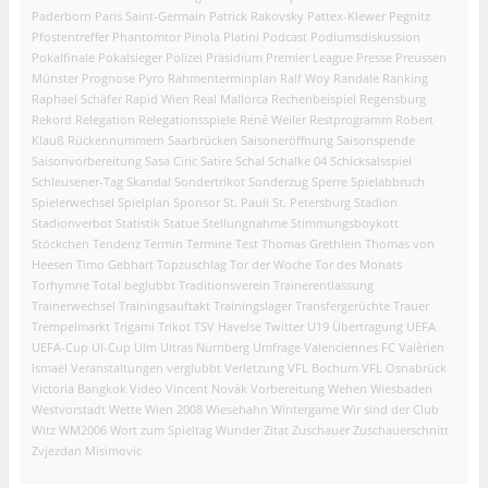
Paderborn
Paris Saint-Germain
Patrick Rakovsky
Pattex-Klewer
Pegnitz
Pfostentreffer
Phantomtor
Pinola
Platini
Podcast
Podiumsdiskussion
Pokalfinale
Pokalsieger
Polizei
Präsidium
Premier League
Presse
Preussen
Münster
Prognose
Pyro
Rahmenterminplan
Ralf Woy
Randale
Ranking
Raphael Schäfer
Rapid Wien
Real Mallorca
Rechenbeispiel
Regensburg
Rekord
Relegation
Relegationsspiele
René Weiler
Restprogramm
Robert
Klauß
Rückennummern
Saarbrücken
Saisoneröffnung
Saisonspende
Saisonvorbereitung
Sasa Ciric
Satire
Schal
Schalke 04
Schicksalsspiel
Schleusener-Tag
Skandal
Sondertrikot
Sonderzug
Sperre
Spielabbruch
Spielerwechsel
Spielplan
Sponsor
St. Pauli
St. Petersburg
Stadion
Stadionverbot
Statistik
Statue
Stellungnahme
Stimmungsboykott
Stöckchen
Tendenz
Termin
Termine
Test
Thomas Grethlein
Thomas von
Heesen
Timo Gebhart
Topzuschlag
Tor der Woche
Tor des Monats
Torhymne
Total beglubbt
Traditionsverein
Trainerentlassung
Trainerwechsel
Trainingsauftakt
Trainingslager
Transfergerüchte
Trauer
Trempelmarkt
Trigami
Trikot
TSV Havelse
Twitter
U19
Übertragung
UEFA
UEFA-Cup
UI-Cup
Ulm
Ultras Nürnberg
Umfrage
Valenciennes FC
Valèrien
Ismaël
Veranstaltungen
verglubbt
Verletzung
VFL Bochum
VFL Osnabrück
Victoria Bangkok
Video
Vincent Novák
Vorbereitung
Wehen Wiesbaden
Westvorstadt
Wette
Wien 2008
Wiesehahn
Wintergame
Wir sind der Club
Witz
WM2006
Wort zum Spieltag
Wunder
Zitat
Zuschauer
Zuschauerschnitt
Zvjezdan Misimovic