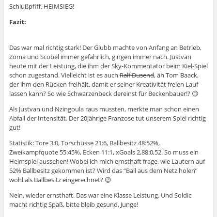
Schlußpfiff. HEIMSIEG!
Fazit:
Das war mal richtig stark! Der Glubb machte von Anfang an Betrieb,
Zoma und Scobel immer gefährlich, gingen immer nach. Justvan
heute mit der Leistung, die ihm der Sky-Kommentator beim Kiel-Spiel
schon zugestand. Vielleicht ist es auch
Ralf Dusend
, äh Tom Baack,
der ihm den Rücken freihält, damit er seiner Kreativität freien Lauf
lassen kann? So wie Schwarzenbeck dereinst für Beckenbauer!? 😉
Als Justvan und Nzingoula raus mussten, merkte man schon einen
Abfall der Intensität. Der 20jährige Franzose tut unserem Spiel richtig
gut!
Statistik: Tore 3:0, Torschüsse 21:6, Ballbesitz 48:52%,
Zweikampfquote 55:45%, Ecken 11:1, xGoals 2,88:0,52. So muss ein
Heimspiel aussehen! Wobei ich mich ernsthaft frage, wie Lautern auf
52% Ballbesitz gekommen ist? Wird das “Ball aus dem Netz holen”
wohl als Ballbesitz eingerechnet? 😉
Nein, wieder ernsthaft. Das war eine Klasse Leistung. Und Soldic
macht richtig Spaß, bitte bleib gesund, Junge!