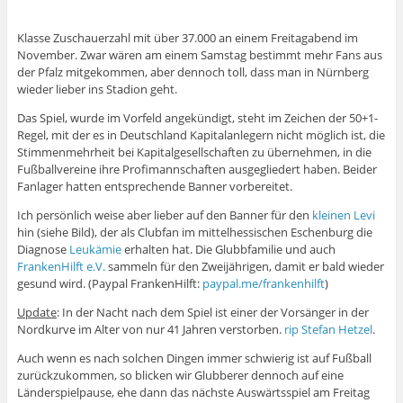
Klasse Zuschauerzahl mit über 37.000 an einem Freitagabend im
November. Zwar wären am einem Samstag bestimmt mehr Fans aus
der Pfalz mitgekommen, aber dennoch toll, dass man in Nürnberg
wieder lieber ins Stadion geht.
Das Spiel, wurde im Vorfeld angekündigt, steht im Zeichen der 50+1-
Regel, mit der es in Deutschland Kapitalanlegern nicht möglich ist, die
Stimmenmehrheit bei Kapitalgesellschaften zu übernehmen, in die
Fußballvereine ihre Profimannschaften ausgegliedert haben. Beider
Fanlager hatten entsprechende Banner vorbereitet.
Ich persönlich weise aber lieber auf den Banner für den
kleinen Levi
hin (siehe Bild), der als Clubfan im mittelhessischen Eschenburg die
Diagnose
Leukämie
erhalten hat. Die Glubbfamilie und auch
FrankenHilft e.V.
sammeln für den Zweijährigen, damit er bald wieder
gesund wird. (Paypal FrankenHilft:
paypal.me/frankenhilft
)
Update
: In der Nacht nach dem Spiel ist einer der Vorsänger in der
Nordkurve im Alter von nur 41 Jahren verstorben.
rip Stefan Hetzel
.
Auch wenn es nach solchen Dingen immer schwierig ist auf Fußball
zurückzukommen, so blicken wir Glubberer dennoch auf eine
Länderspielpause, ehe dann das nächste Auswärtsspiel am Freitag