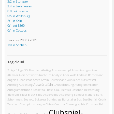
3:2 in Stuttgart
2:4 in Leverkusen
0:0 bei Bayern
0:5 in Wolfsburg
2:1 in Köln
0:1 bei 1860
0:1 in Cottbus
Berichte 2000 / 2001
1:0 in Aachen
Tag cloud
2.Liga
3.Liga
3G
Abschied
Abstieg
Abstiegskampf
Adventssingen
Ajax
Alkmaar
Alois Schwartz
Amateure
Analyse
Andi Wolf
Andreas Bornemann
Angelos Charisteas
Areva
Armin Reutershahn
Aufkleber
Aufsichtsrat
Auswärtsfahrt
Aufstieg
Auslosung
Auszeichnung
Autogrammkarten
Autogrammstunde
Basketball
Basti Grau
Benfica Lissabon
Bestechung
Bielefeld
Bilder
Block 8
Blocksperre
Blocksperrung
Bomber Manolo
Boris
Schommers
Boykott
Bukarest
Bundesliga
Burgstaller
Bus
Busüberfall
Cedric
Teuchert
Champions League
Chievo Verona
Choreographie
Christian Fiel
Clubspiel