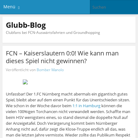
Menü
Glubb-Blog
Clubfans bei FCN-Auswärtsfahrten und Groundhopping
FCN – Kaiserslautern 0:0! Wie kann man
dieses Spiel nicht gewinnen?
Veröffentlicht von
Bomber Manolo
Unfassbar! Der 1.FC Nürnberg macht abermals ein gigantisch gutes
Spiel, bleibt aber auf dem einen Punkt für das Unentschieden sitzen.
Wie schon in der Woche davor beim
1:1 in Hamburg
können die
vielen 100%igen Torchancen nicht verwandelt werden. Schaffte man
beim HSV wenigstens eines, so stand diesmal die doppelte Null auf
der Anzeigetafel. Doch Verärgerung kommt beim Nürnberger
Anhang nicht auf, dafür zeigt die Klose-Truppe endlich all das, was
man die letzten Jahre vermisste. Wieder zollte das Publikum Respekt