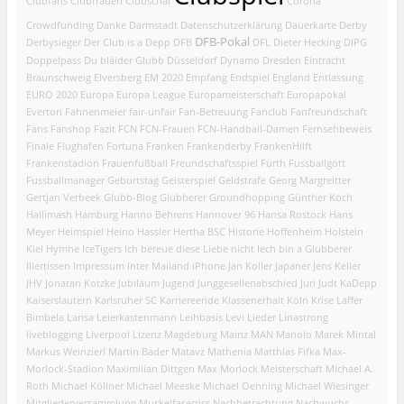
Clubfans
Clubfrauen
Clubschal
Corona
Crowdfunding
Danke
Darmstadt
Datenschutzerklärung
Dauerkarte
Derby
DFB-Pokal
Derbysieger
Der Club is a Depp
DFB
DFL
Dieter Hecking
DIPG
Doppelpass
Du bläider Glubb
Düsseldorf
Dynamo Dresden
Eintracht
Braunschweig
Elversberg
EM 2020
Empfang
Endspiel
England
Entlassung
EURO 2020
Europa
Europa League
Europameisterschaft
Europapokal
Everton
Fahnenmeier
fair-unfair
Fan-Betreuung
Fanclub
Fanfreundschaft
Fans
Fanshop
Fazit
FCN
FCN-Frauen
FCN-Handball-Damen
Fernsehbeweis
Finale
Flughafen
Fortuna
Franken
Frankenderby
FrankenHilft
Frankenstadion
Frauenfußball
Freundschaftsspiel
Fürth
Fussballgott
Fussballmanager
Geburtstag
Geisterspiel
Geldstrafe
Georg Margreitter
Gertjan Verbeek
Glubb-Blog
Glubberer
Groundhopping
Günther Koch
Hallimash
Hamburg
Hanno Behrens
Hannover 96
Hansa Rostock
Hans
Meyer
Heimspiel
Heino Hassler
Hertha BSC
Historie
Hoffenheim
Holstein
Kiel
Hymne
IceTigers
Ich bereue diese Liebe nicht
Iech bin a Glubberer
Illertissen
Impressum
Inter Mailand
iPhone
Jan Koller
Japaner
Jens Keller
JHV
Jonatan Kotzke
Jubiläum
Jugend
Junggesellenabschied
Juri Judt
KaDepp
Kaiserslautern
Karlsruher SC
Karriereende
Klassenerhalt
Köln
Krise
Laffer
Bimbela
Larisa
Leierkastenmann
Leihbasis
Levi
Lieder
Linastrong
liveblogging
Liverpool
Lizenz
Magdeburg
Mainz
MAN
Manolo
Marek Mintal
Markus Weinzierl
Martin Bader
Matavz
Mathenia
Matthias Fifka
Max-
Morlock-Stadion
Maximilian Dittgen
Max Morlock
Meisterschaft
Michael A.
Roth
Michael Köllner
Michael Meeske
Michael Oenning
Michael Wiesinger
Mitgliederversammlung
Muskelfaserriss
Nachbetrachtung
Nachwuchs