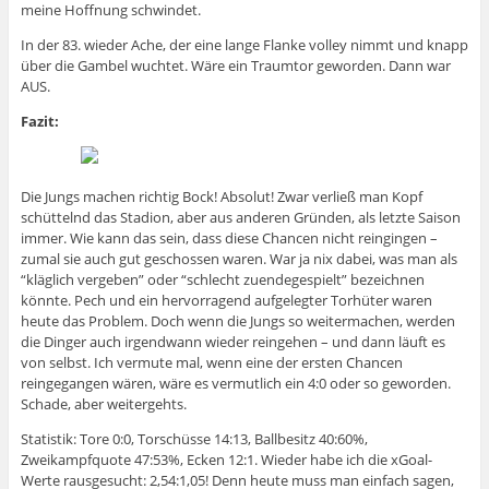
meine Hoffnung schwindet.
In der 83. wieder Ache, der eine lange Flanke volley nimmt und knapp
über die Gambel wuchtet. Wäre ein Traumtor geworden. Dann war
AUS.
Fazit:
Die Jungs machen richtig Bock! Absolut! Zwar verließ man Kopf
schüttelnd das Stadion, aber aus anderen Gründen, als letzte Saison
immer. Wie kann das sein, dass diese Chancen nicht reingingen –
zumal sie auch gut geschossen waren. War ja nix dabei, was man als
“kläglich vergeben” oder “schlecht zuendegespielt” bezeichnen
könnte. Pech und ein hervorragend aufgelegter Torhüter waren
heute das Problem. Doch wenn die Jungs so weitermachen, werden
die Dinger auch irgendwann wieder reingehen – und dann läuft es
von selbst. Ich vermute mal, wenn eine der ersten Chancen
reingegangen wären, wäre es vermutlich ein 4:0 oder so geworden.
Schade, aber weitergehts.
Statistik: Tore 0:0, Torschüsse 14:13, Ballbesitz 40:60%,
Zweikampfquote 47:53%, Ecken 12:1. Wieder habe ich die xGoal-
Werte rausgesucht: 2,54:1,05! Denn heute muss man einfach sagen,