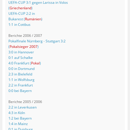
UEFA-CUP 3:1 gegen Larissa in Volos
(
Griechenland
)
UEFA-CUP 2:2 in
Bukarest (
Rumänien
)
1:1 in Cottbus
Berichte 2006 / 2007
Pokalfinale Nürnberg - Stuttgart 3:2
(
Pokalsieger 2007
)
3:0 in Hannover
0:1 auf Schalke
4:0 Frankfurt (
Pokal
)
0:0 in Dortmund
2:3 in Bielefeld
1:1 in Wolfsburg
2:2 in Frankfurt
0:0 bei Bayern
Berichte 2005 / 2006
2:2 in Leverkusen
4:3 in Köln
1:2 bei Bayern
1:4 in Mainz
0:1 in Duisburg