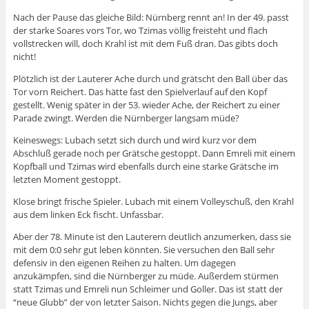
Nach der Pause das gleiche Bild: Nürnberg rennt an! In der 49. passt
der starke Soares vors Tor, wo Tzimas völlig freisteht und flach
vollstrecken will, doch Krahl ist mit dem Fuß dran. Das gibts doch
nicht!
Plötzlich ist der Lauterer Ache durch und grätscht den Ball über das
Tor vorn Reichert. Das hätte fast den Spielverlauf auf den Kopf
gestellt. Wenig später in der 53. wieder Ache, der Reichert zu einer
Parade zwingt. Werden die Nürnberger langsam müde?
Keineswegs: Lubach setzt sich durch und wird kurz vor dem
Abschluß gerade noch per Grätsche gestoppt. Dann Emreli mit einem
Kopfball und Tzimas wird ebenfalls durch eine starke Grätsche im
letzten Moment gestoppt.
Klose bringt frische Spieler. Lubach mit einem Volleyschuß, den Krahl
aus dem linken Eck fischt. Unfassbar.
Aber der 78. Minute ist den Lauterern deutlich anzumerken, dass sie
mit dem 0:0 sehr gut leben könnten. Sie versuchen den Ball sehr
defensiv in den eigenen Reihen zu halten. Um dagegen
anzukämpfen, sind die Nürnberger zu müde. Außerdem stürmen
statt Tzimas und Emreli nun Schleimer und Goller. Das ist statt der
“neue Glubb” der von letzter Saison. Nichts gegen die Jungs, aber