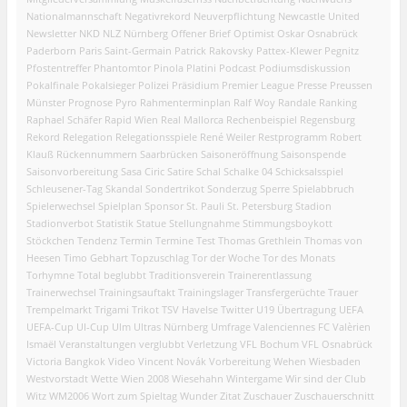
Nationalmannschaft
Negativrekord
Neuverpflichtung
Newcastle United
Newsletter
NKD
NLZ
Nürnberg
Offener Brief
Optimist
Oskar
Osnabrück
Paderborn
Paris Saint-Germain
Patrick Rakovsky
Pattex-Klewer
Pegnitz
Pfostentreffer
Phantomtor
Pinola
Platini
Podcast
Podiumsdiskussion
Pokalfinale
Pokalsieger
Polizei
Präsidium
Premier League
Presse
Preussen
Münster
Prognose
Pyro
Rahmenterminplan
Ralf Woy
Randale
Ranking
Raphael Schäfer
Rapid Wien
Real Mallorca
Rechenbeispiel
Regensburg
Rekord
Relegation
Relegationsspiele
René Weiler
Restprogramm
Robert
Klauß
Rückennummern
Saarbrücken
Saisoneröffnung
Saisonspende
Saisonvorbereitung
Sasa Ciric
Satire
Schal
Schalke 04
Schicksalsspiel
Schleusener-Tag
Skandal
Sondertrikot
Sonderzug
Sperre
Spielabbruch
Spielerwechsel
Spielplan
Sponsor
St. Pauli
St. Petersburg
Stadion
Stadionverbot
Statistik
Statue
Stellungnahme
Stimmungsboykott
Stöckchen
Tendenz
Termin
Termine
Test
Thomas Grethlein
Thomas von
Heesen
Timo Gebhart
Topzuschlag
Tor der Woche
Tor des Monats
Torhymne
Total beglubbt
Traditionsverein
Trainerentlassung
Trainerwechsel
Trainingsauftakt
Trainingslager
Transfergerüchte
Trauer
Trempelmarkt
Trigami
Trikot
TSV Havelse
Twitter
U19
Übertragung
UEFA
UEFA-Cup
UI-Cup
Ulm
Ultras Nürnberg
Umfrage
Valenciennes FC
Valèrien
Ismaël
Veranstaltungen
verglubbt
Verletzung
VFL Bochum
VFL Osnabrück
Victoria Bangkok
Video
Vincent Novák
Vorbereitung
Wehen Wiesbaden
Westvorstadt
Wette
Wien 2008
Wiesehahn
Wintergame
Wir sind der Club
Witz
WM2006
Wort zum Spieltag
Wunder
Zitat
Zuschauer
Zuschauerschnitt