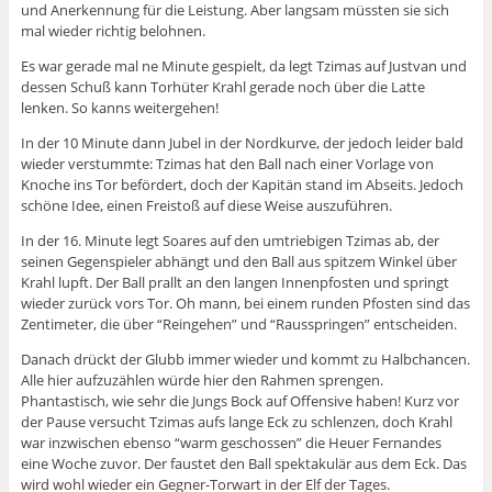
und Anerkennung für die Leistung. Aber langsam müssten sie sich
mal wieder richtig belohnen.
Es war gerade mal ne Minute gespielt, da legt Tzimas auf Justvan und
dessen Schuß kann Torhüter Krahl gerade noch über die Latte
lenken. So kanns weitergehen!
In der 10 Minute dann Jubel in der Nordkurve, der jedoch leider bald
wieder verstummte: Tzimas hat den Ball nach einer Vorlage von
Knoche ins Tor befördert, doch der Kapitän stand im Abseits. Jedoch
schöne Idee, einen Freistoß auf diese Weise auszuführen.
In der 16. Minute legt Soares auf den umtriebigen Tzimas ab, der
seinen Gegenspieler abhängt und den Ball aus spitzem Winkel über
Krahl lupft. Der Ball prallt an den langen Innenpfosten und springt
wieder zurück vors Tor. Oh mann, bei einem runden Pfosten sind das
Zentimeter, die über “Reingehen” und “Rausspringen” entscheiden.
Danach drückt der Glubb immer wieder und kommt zu Halbchancen.
Alle hier aufzuzählen würde hier den Rahmen sprengen.
Phantastisch, wie sehr die Jungs Bock auf Offensive haben! Kurz vor
der Pause versucht Tzimas aufs lange Eck zu schlenzen, doch Krahl
war inzwischen ebenso “warm geschossen” die Heuer Fernandes
eine Woche zuvor. Der faustet den Ball spektakulär aus dem Eck. Das
wird wohl wieder ein Gegner-Torwart in der Elf der Tages.