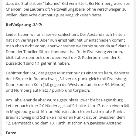
dass die Statistik ein “falsches” Bild vermittelt. Bei Nürnberg waren es
Chancen, bei Lautern oft Verzweiflungsbälle, ohne verschweigen zu
wollen, dass Ache durchaus gute Möglichkeiten hatte.
RelVoSprung -3/+7:
Leider haben wir uns hier verschlechtert. Der Abstand nach hinten
hat sich verringert. Aber nun ernsthaft: Mit Unentschieden kommt
man eben nicht voran, aber wir stehen weiterhin super da auf Platz 7.
Denn der Tabellenführer Hannover hat 3:1 in Elversberg verloren,
bleibt aber dennoch dort oben, weil der 2. Paderborn und der 3.
Düsseldorf sind 1:1 getrennt haben.
Dahinter der KSC, der gegen Münster nur zu einem 1:1 kam, dahinter
der HSV, der in Braunschweig 3:1 verlor, punktgleich mit Elversberg.
Dann kommen Köln (1:0 gegen die Westvorstadt in der 94. Minute)
und Nürnberg auf Platz 7 punkt- und torgleich.
Am Tabellenende aber wurde gepunktet. Zwar bleibt Regensburg
Letzter nach einer 2:0 Niederlage auf Schalke. Ulm 17. nach einem 0:0
in Magdeburg und 16. nun Münster, durch den Lastminute-Punkt.
Braunschweig und Schalke sind einen Punkt davor.. zwischen dem
12. Darmstadt und dem 13. Fürth ist schon ein gewisser Abstand.
Fans: