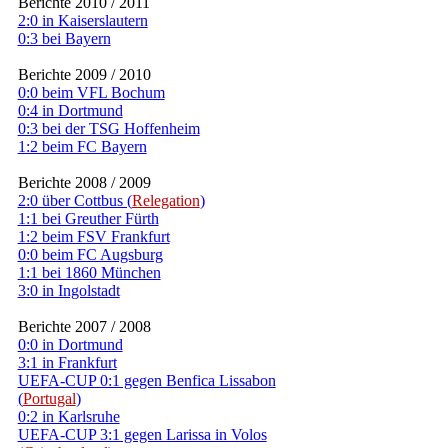
Berichte 2010 / 2011
2:0 in Kaiserslautern
0:3 bei Bayern
Berichte 2009 / 2010
0:0 beim VFL Bochum
0:4 in Dortmund
0:3 bei der TSG Hoffenheim
1:2 beim FC Bayern
Berichte 2008 / 2009
2:0 über Cottbus (
Relegation
)
1:1 bei Greuther Fürth
1:2 beim FSV Frankfurt
0:0 beim FC Augsburg
1:1 bei 1860 München
3:0 in Ingolstadt
Berichte 2007 / 2008
0:0 in Dortmund
3:1 in Frankfurt
UEFA-CUP 0:1 gegen Benfica Lissabon
(
Portugal
)
0:2 in Karlsruhe
UEFA-CUP 3:1 gegen Larissa in Volos