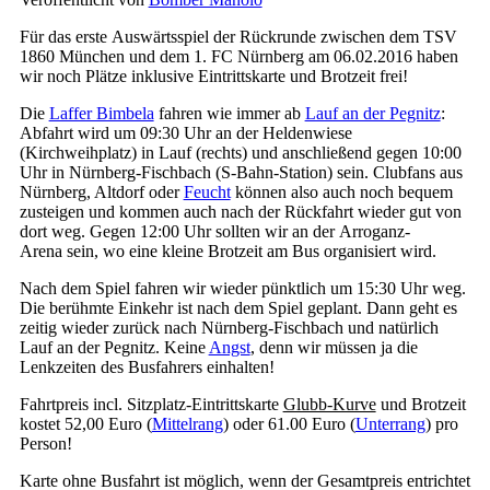
Für das erste Auswärtsspiel der Rückrunde zwischen dem TSV
1860 München und dem 1. FC Nürnberg am 06.02.2016 haben
wir noch Plätze inklusive Eintrittskarte und Brotzeit frei!
Die
Laffer Bimbela
fahren wie immer ab
Lauf an der Pegnitz
:
Abfahrt wird um 09:30 Uhr an der Heldenwiese
(Kirchweihplatz) in Lauf (rechts) und anschließend gegen 10:00
Uhr in Nürnberg-Fischbach (S-Bahn-Station) sein. Clubfans aus
Nürnberg, Altdorf oder
Feucht
können also auch noch bequem
zusteigen und kommen auch nach der Rückfahrt wieder gut von
dort weg. Gegen 12:00 Uhr sollten wir an der Arroganz-
Arena sein, wo eine kleine Brotzeit am Bus organisiert wird.
Nach dem Spiel fahren wir wieder pünktlich um 15:30 Uhr weg.
Die berühmte Einkehr ist nach dem Spiel geplant. Dann geht es
zeitig wieder zurück nach Nürnberg-Fischbach und natürlich
Lauf an der Pegnitz. Keine
Angst
, denn wir müssen ja die
Lenkzeiten des Busfahrers einhalten!
Fahrtpreis incl. Sitzplatz-Eintrittskarte
Glubb-Kurve
und Brotzeit
kostet 52,00 Euro (
Mittelrang
) oder 61.00 Euro (
Unterrang
) pro
Person!
Karte ohne Busfahrt ist möglich, wenn der Gesamtpreis entrichtet