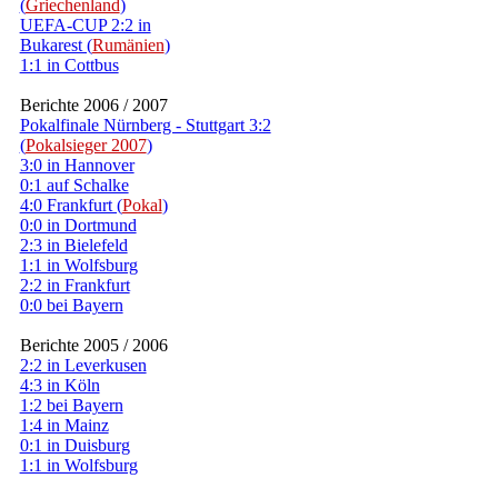
(
Griechenland
)
UEFA-CUP 2:2 in
Bukarest (
Rumänien
)
1:1 in Cottbus
Berichte 2006 / 2007
Pokalfinale Nürnberg - Stuttgart 3:2
(
Pokalsieger 2007
)
3:0 in Hannover
0:1 auf Schalke
4:0 Frankfurt (
Pokal
)
0:0 in Dortmund
2:3 in Bielefeld
1:1 in Wolfsburg
2:2 in Frankfurt
0:0 bei Bayern
Berichte 2005 / 2006
2:2 in Leverkusen
4:3 in Köln
1:2 bei Bayern
1:4 in Mainz
0:1 in Duisburg
1:1 in Wolfsburg