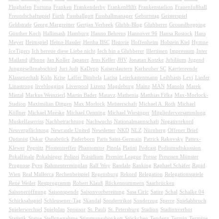
Flughafen
Fortuna
Franken
Frankenderby
FrankenHilft
Frankenstadion
Frauenfußball
Freundschaftsspiel
Fürth
Fussballgott
Fussballmanager
Geburtstag
Geisterspiel
Geldstrafe
Georg Margreitter
Gertjan Verbeek
Glubb-Blog
Glubberer
Groundhopping
Günther Koch
Hallimash
Hamburg
Hanno Behrens
Hannover 96
Hansa Rostock
Hans
Meyer
Heimspiel
Heino Hassler
Hertha BSC
Historie
Hoffenheim
Holstein Kiel
Hymne
IceTigers
Ich bereue diese Liebe nicht
Iech bin a Glubberer
Illertissen
Impressum
Inter
Mailand
iPhone
Jan Koller
Japaner
Jens Keller
JHV
Jonatan Kotzke
Jubiläum
Jugend
Junggesellenabschied
Juri Judt
KaDepp
Kaiserslautern
Karlsruher SC
Karriereende
Klassenerhalt
Köln
Krise
Laffer Bimbela
Larisa
Leierkastenmann
Leihbasis
Levi
Lieder
Linastrong
liveblogging
Liverpool
Lizenz
Magdeburg
Mainz
MAN
Manolo
Marek
Mintal
Markus Weinzierl
Martin Bader
Matavz
Mathenia
Matthias Fifka
Max-Morlock-
Stadion
Maximilian Dittgen
Max Morlock
Meisterschaft
Michael A. Roth
Michael
Köllner
Michael Meeske
Michael Oenning
Michael Wiesinger
Mitgliederversammlung
Muskelfaserriss
Nachbetrachtung
Nachwuchs
Nationalmannschaft
Negativrekord
Neuverpflichtung
Newcastle United
Newsletter
NKD
NLZ
Nürnberg
Offener Brief
Optimist
Oskar
Osnabrück
Paderborn
Paris Saint-Germain
Patrick Rakovsky
Pattex-
Klewer
Pegnitz
Pfostentreffer
Phantomtor
Pinola
Platini
Podcast
Podiumsdiskussion
Pokalfinale
Pokalsieger
Polizei
Präsidium
Premier League
Presse
Preussen Münster
Prognose
Pyro
Rahmenterminplan
Ralf Woy
Randale
Ranking
Raphael Schäfer
Rapid
Wien
Real Mallorca
Rechenbeispiel
Regensburg
Rekord
Relegation
Relegationsspiele
René Weiler
Restprogramm
Robert Klauß
Rückennummern
Saarbrücken
Saisoneröffnung
Saisonspende
Saisonvorbereitung
Sasa Ciric
Satire
Schal
Schalke 04
Schicksalsspiel
Schleusener-Tag
Skandal
Sondertrikot
Sonderzug
Sperre
Spielabbruch
Spielerwechsel
Spielplan
Sponsor
St. Pauli
St. Petersburg
Stadion
Stadionverbot
Statistik
Statue
Stellungnahme
Stimmungsboykott
Stöckchen
Tendenz
Termin
Termine