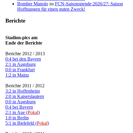
Bomber Manolo
zu
FCN-Saisonspende 2026/27: Saison
Hoffnungen für einen guten Zweck!
Berichte
Stadion-pics am
Ende der Berichte
Berichte 2012 / 2013
0:4 bei den Bayern
2:1 in Augsburg
0:0 in Frankfurt
1:2 in Mainz
Berichte 2011 / 2012
3:2 in Hoffenheim
2:0 in Kaiserslautern
0:0 in Augsburg
0:4 bei Bayern
2:1 in Aue (
Pokal
)
1:0 in Berlin
5:1 in Bielefeld (
Pokal
)