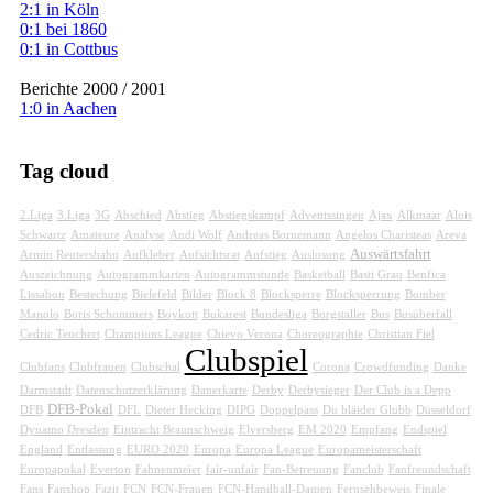
2:1 in Köln
0:1 bei 1860
0:1 in Cottbus
Berichte 2000 / 2001
1:0 in Aachen
Tag cloud
2.Liga
3.Liga
3G
Abschied
Abstieg
Abstiegskampf
Adventssingen
Ajax
Alkmaar
Alois
Schwartz
Amateure
Analyse
Andi Wolf
Andreas Bornemann
Angelos Charisteas
Areva
Auswärtsfahrt
Armin Reutershahn
Aufkleber
Aufsichtsrat
Aufstieg
Auslosung
Auszeichnung
Autogrammkarten
Autogrammstunde
Basketball
Basti Grau
Benfica
Lissabon
Bestechung
Bielefeld
Bilder
Block 8
Blocksperre
Blocksperrung
Bomber
Manolo
Boris Schommers
Boykott
Bukarest
Bundesliga
Burgstaller
Bus
Busüberfall
Cedric Teuchert
Champions League
Chievo Verona
Choreographie
Christian Fiel
Clubspiel
Clubfans
Clubfrauen
Clubschal
Corona
Crowdfunding
Danke
Darmstadt
Datenschutzerklärung
Dauerkarte
Derby
Derbysieger
Der Club is a Depp
DFB-Pokal
DFB
DFL
Dieter Hecking
DIPG
Doppelpass
Du bläider Glubb
Düsseldorf
Dynamo Dresden
Eintracht Braunschweig
Elversberg
EM 2020
Empfang
Endspiel
England
Entlassung
EURO 2020
Europa
Europa League
Europameisterschaft
Europapokal
Everton
Fahnenmeier
fair-unfair
Fan-Betreuung
Fanclub
Fanfreundschaft
Fans
Fanshop
Fazit
FCN
FCN-Frauen
FCN-Handball-Damen
Fernsehbeweis
Finale