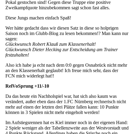
Pokal gestochen sind! Gegen diese Truppe eine positive
Zweikampfquote hinzubekommen sagt schon fast alles.
Diese Jungs machen einfach Spaß!
Wer hätte gedacht dass wir diesen Satz in diese so holprigen
Saison noch im Glubb-Blog zu lesen bekommen!? Man kann nur
sagen:
Glückwunsch Robert Klauß zum Klassenerhalt!
Glückwunsch Dieter Hecking zur Entscheidung am Trainer
festzuhalten!
Also ich habe ja echt nach dem 0:0 gegen Osnabrück nicht mehr
an den Klassenerhalt geglaubt! Ich freue mich sehr, dass der
FCN mich widerlegt hat!!
RelVoSprung +11/-10
Da das heute ein Nachholspiel war, hat sich also kaum was
verändert, außer eben dass der 1.FC Nürnberg rechnerisch nicht
mehr auf einen der letzten drei Plätze fallen kann: 10 Punkte
können in 3 Spielen nicht mehr eingeholt werden!
Im Aufstiegsrennen hat es Kiel immer noch in der eigenen Hand:
2 Spiele weniger als der Tabellenzweite aus der Westvorstadt und
4 Punkte Rückstand. Allerdings haben die Störche noch ein