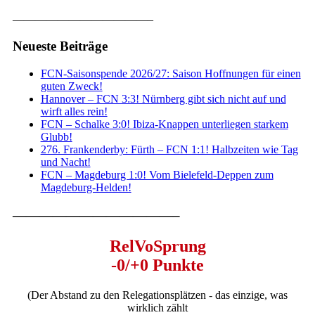
————————————–
Neueste Beiträge
FCN-Saisonspende 2026/27: Saison Hoffnungen für einen
guten Zweck!
Hannover – FCN 3:3! Nürnberg gibt sich nicht auf und
wirft alles rein!
FCN – Schalke 3:0! Ibiza-Knappen unterliegen starkem
Glubb!
276. Frankenderby: Fürth – FCN 1:1! Halbzeiten wie Tag
und Nacht!
FCN – Magdeburg 1:0! Vom Bielefeld-Deppen zum
Magdeburg-Helden!
————————————–
RelVoSprung
-0/+0 Punkte
(Der Abstand zu den Relegationsplätzen - das einzige, was
wirklich zählt