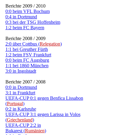
Berichte 2009 / 2010
0:0 beim VFL Bochum
0:4 in Dortmund
0:3 bei der TSG Hoffenheim
1:2 beim FC Bayern
Berichte 2008 / 2009
2:0 über Cottbus (
Relegation
)
1:1 bei Greuther Fürth
1:2 beim FSV Frankfurt
0:0 beim FC Augsburg
1:1 bei 1860 München
3:0 in Ingolstadt
Berichte 2007 / 2008
0:0 in Dortmund
3:1 in Frankfurt
UEFA-CUP 0:1 gegen Benfica Lissabon
(
Portugal
)
0:2 in Karlsruhe
UEFA-CUP 3:1 gegen Larissa in Volos
(
Griechenland
)
UEFA-CUP 2:2 in
Bukarest (
Rumänien
)