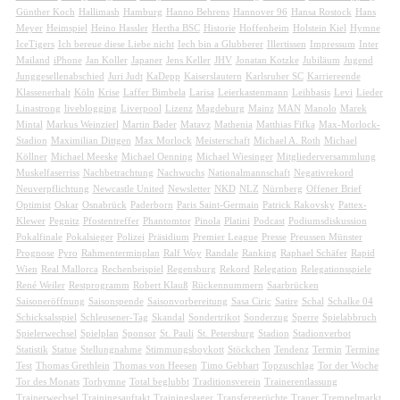
Günther Koch
Hallimash
Hamburg
Hanno Behrens
Hannover 96
Hansa Rostock
Hans
Meyer
Heimspiel
Heino Hassler
Hertha BSC
Historie
Hoffenheim
Holstein Kiel
Hymne
IceTigers
Ich bereue diese Liebe nicht
Iech bin a Glubberer
Illertissen
Impressum
Inter
Mailand
iPhone
Jan Koller
Japaner
Jens Keller
JHV
Jonatan Kotzke
Jubiläum
Jugend
Junggesellenabschied
Juri Judt
KaDepp
Kaiserslautern
Karlsruher SC
Karriereende
Klassenerhalt
Köln
Krise
Laffer Bimbela
Larisa
Leierkastenmann
Leihbasis
Levi
Lieder
Linastrong
liveblogging
Liverpool
Lizenz
Magdeburg
Mainz
MAN
Manolo
Marek
Mintal
Markus Weinzierl
Martin Bader
Matavz
Mathenia
Matthias Fifka
Max-Morlock-
Stadion
Maximilian Dittgen
Max Morlock
Meisterschaft
Michael A. Roth
Michael
Köllner
Michael Meeske
Michael Oenning
Michael Wiesinger
Mitgliederversammlung
Muskelfaserriss
Nachbetrachtung
Nachwuchs
Nationalmannschaft
Negativrekord
Neuverpflichtung
Newcastle United
Newsletter
NKD
NLZ
Nürnberg
Offener Brief
Optimist
Oskar
Osnabrück
Paderborn
Paris Saint-Germain
Patrick Rakovsky
Pattex-
Klewer
Pegnitz
Pfostentreffer
Phantomtor
Pinola
Platini
Podcast
Podiumsdiskussion
Pokalfinale
Pokalsieger
Polizei
Präsidium
Premier League
Presse
Preussen Münster
Prognose
Pyro
Rahmenterminplan
Ralf Woy
Randale
Ranking
Raphael Schäfer
Rapid
Wien
Real Mallorca
Rechenbeispiel
Regensburg
Rekord
Relegation
Relegationsspiele
René Weiler
Restprogramm
Robert Klauß
Rückennummern
Saarbrücken
Saisoneröffnung
Saisonspende
Saisonvorbereitung
Sasa Ciric
Satire
Schal
Schalke 04
Schicksalsspiel
Schleusener-Tag
Skandal
Sondertrikot
Sonderzug
Sperre
Spielabbruch
Spielerwechsel
Spielplan
Sponsor
St. Pauli
St. Petersburg
Stadion
Stadionverbot
Statistik
Statue
Stellungnahme
Stimmungsboykott
Stöckchen
Tendenz
Termin
Termine
Test
Thomas Grethlein
Thomas von Heesen
Timo Gebhart
Topzuschlag
Tor der Woche
Tor des Monats
Torhymne
Total beglubbt
Traditionsverein
Trainerentlassung
Trainerwechsel
Trainingsauftakt
Trainingslager
Transfergerüchte
Trauer
Trempelmarkt