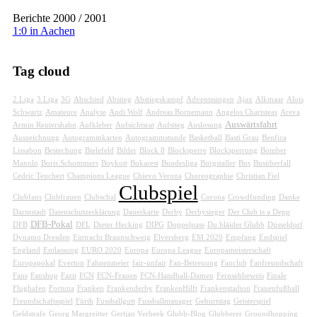
Berichte 2000 / 2001
1:0 in Aachen
Tag cloud
2.Liga
3.Liga
3G
Abschied
Abstieg
Abstiegskampf
Adventssingen
Ajax
Alkmaar
Alois
Schwartz
Amateure
Analyse
Andi Wolf
Andreas Bornemann
Angelos Charisteas
Areva
Auswärtsfahrt
Armin Reutershahn
Aufkleber
Aufsichtsrat
Aufstieg
Auslosung
Auszeichnung
Autogrammkarten
Autogrammstunde
Basketball
Basti Grau
Benfica
Lissabon
Bestechung
Bielefeld
Bilder
Block 8
Blocksperre
Blocksperrung
Bomber
Manolo
Boris Schommers
Boykott
Bukarest
Bundesliga
Burgstaller
Bus
Busüberfall
Cedric Teuchert
Champions League
Chievo Verona
Choreographie
Christian Fiel
Clubspiel
Clubfans
Clubfrauen
Clubschal
Corona
Crowdfunding
Danke
Darmstadt
Datenschutzerklärung
Dauerkarte
Derby
Derbysieger
Der Club is a Depp
DFB-Pokal
DFB
DFL
Dieter Hecking
DIPG
Doppelpass
Du bläider Glubb
Düsseldorf
Dynamo Dresden
Eintracht Braunschweig
Elversberg
EM 2020
Empfang
Endspiel
England
Entlassung
EURO 2020
Europa
Europa League
Europameisterschaft
Europapokal
Everton
Fahnenmeier
fair-unfair
Fan-Betreuung
Fanclub
Fanfreundschaft
Fans
Fanshop
Fazit
FCN
FCN-Frauen
FCN-Handball-Damen
Fernsehbeweis
Finale
Flughafen
Fortuna
Franken
Frankenderby
FrankenHilft
Frankenstadion
Frauenfußball
Freundschaftsspiel
Fürth
Fussballgott
Fussballmanager
Geburtstag
Geisterspiel
Geldstrafe
Georg Margreitter
Gertjan Verbeek
Glubb-Blog
Glubberer
Groundhopping