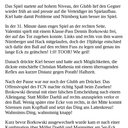
Das Spiel startete auf hohem Niveau, der Glubb lief den Gegner
wieder früh an und presste auf die Verteidiger im Spielaufbau.
Kiel hatte damit Probleme und Nürnberg kam besser ins Spiel.
In der 31. Minute dann enges Spiel an der rechten Seite,
Valentini spielt mit einem Klasse-Pass Dennis Borkowski frei,
der auf das Tor zugehen konnte. Links und rechts von ihm waren
Nürnberger und Hack mitgelaufen, doch der 19jährige entschied
sich dafür den Ball auf den rechten Fuss zu legen und genau ins
lange Eck zu grätschen! 1:0! TOOR! Wie geil!
Danach drückte Kiel besser und hatte auch Möglichkeiten, die
dickste entschärfte Christian Mathenia mit einem überragenden
Reflex aus kurzer Distanz gegen Porath! Halbzeit.
Nach der Pause war nur noch der Glubb am Drücker. Das
Offensivspiel des FCN machte richtig Spaß beim Zusehen!
Brokowski diesmal mit einer falschen Entscheidung nach einem
Alleingang: Statt Möller Daehli auf rechts anzuspielen verlor er
den Ball. Wenig später eine Ecke von rechts, in der Mitte kommt
Sörensen zum Kopfball und setzt das Ding ans Lattenkreuz!
Wahnsinns-Ding, wahnsinnig knapp!
Kurz bevor Borkowski ausgewechselt wurde kam er nach einer
Kombination über Möller Daehli und Margreitter am 5er-Eck