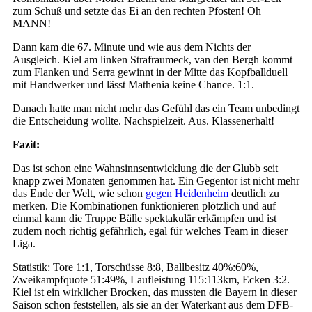
zum Schuß und setzte das Ei an den rechten Pfosten! Oh
MANN!
Dann kam die 67. Minute und wie aus dem Nichts der
Ausgleich. Kiel am linken Strafraumeck, van den Bergh kommt
zum Flanken und Serra gewinnt in der Mitte das Kopfballduell
mit Handwerker und lässt Mathenia keine Chance. 1:1.
Danach hatte man nicht mehr das Gefühl das ein Team unbedingt
die Entscheidung wollte. Nachspielzeit. Aus. Klassenerhalt!
Fazit:
Das ist schon eine Wahnsinnsentwicklung die der Glubb seit
knapp zwei Monaten genommen hat. Ein Gegentor ist nicht mehr
das Ende der Welt, wie schon
gegen Heidenheim
deutlich zu
merken. Die Kombinationen funktionieren plötzlich und auf
einmal kann die Truppe Bälle spektakulär erkämpfen und ist
zudem noch richtig gefährlich, egal für welches Team in dieser
Liga.
Statistik: Tore 1:1, Torschüsse 8:8, Ballbesitz 40%:60%,
Zweikampfquote 51:49%, Laufleistung 115:113km, Ecken 3:2.
Kiel ist ein wirklicher Brocken, das mussten die Bayern in dieser
Saison schon feststellen, als sie an der Waterkant aus dem DFB-