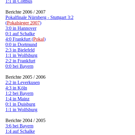
1:1 in Cottbus
Berichte 2006 / 2007
Pokalfinale Nürnberg - Stuttgart 3:2
(
Pokalsieger 2007
)
3:0 in Hannover
0:1 auf Schalke
4:0 Frankfurt (
Pokal
)
0:0 in Dortmund
2:3 in Bielefeld
1:1 in Wolfsburg
2:2 in Frankfurt
0:0 bei Bayern
Berichte 2005 / 2006
2:2 in Leverkusen
4:3 in Köln
1:2 bei Bayern
1:4 in Mainz
0:1 in Duisburg
1:1 in Wolfsburg
Berichte 2004 / 2005
3:6 bei Bayern
1:4 auf Schalke