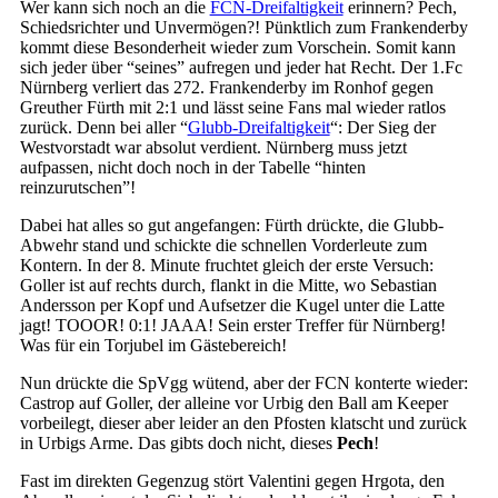
Wer kann sich noch an die
FCN-Dreifaltigkeit
erinnern? Pech,
Schiedsrichter und Unvermögen?! Pünktlich zum Frankenderby
kommt diese Besonderheit wieder zum Vorschein. Somit kann
sich jeder über “seines” aufregen und jeder hat Recht. Der 1.Fc
Nürnberg verliert das 272. Frankenderby im Ronhof gegen
Greuther Fürth mit 2:1 und lässt seine Fans mal wieder ratlos
zurück. Denn bei aller “
Glubb-Dreifaltigkeit
“: Der Sieg der
Westvorstadt war absolut verdient. Nürnberg muss jetzt
aufpassen, nicht doch noch in der Tabelle “hinten
reinzurutschen”!
Dabei hat alles so gut angefangen: Fürth drückte, die Glubb-
Abwehr stand und schickte die schnellen Vorderleute zum
Kontern. In der 8. Minute fruchtet gleich der erste Versuch:
Goller ist auf rechts durch, flankt in die Mitte, wo Sebastian
Andersson per Kopf und Aufsetzer die Kugel unter die Latte
jagt! TOOOR! 0:1! JAAA! Sein erster Treffer für Nürnberg!
Was für ein Torjubel im Gästebereich!
Nun drückte die SpVgg wütend, aber der FCN konterte wieder:
Castrop auf Goller, der alleine vor Urbig den Ball am Keeper
vorbeilegt, dieser aber leider an den Pfosten klatscht und zurück
in Urbigs Arme. Das gibts doch nicht, dieses
Pech
!
Fast im direkten Gegenzug stört Valentini gegen Hrgota, den