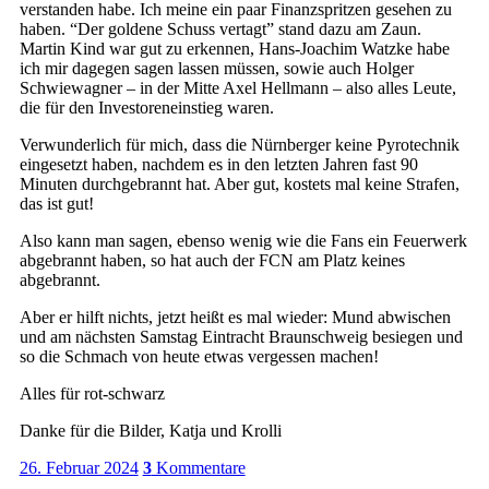
verstanden habe. Ich meine ein paar Finanzspritzen gesehen zu
haben. “Der goldene Schuss vertagt” stand dazu am Zaun.
Martin Kind war gut zu erkennen, Hans-Joachim Watzke habe
ich mir dagegen sagen lassen müssen, sowie auch Holger
Schwiewagner – in der Mitte Axel Hellmann – also alles Leute,
die für den Investoreneinstieg waren.
Verwunderlich für mich, dass die Nürnberger keine Pyrotechnik
eingesetzt haben, nachdem es in den letzten Jahren fast 90
Minuten durchgebrannt hat. Aber gut, kostets mal keine Strafen,
das ist gut!
Also kann man sagen, ebenso wenig wie die Fans ein Feuerwerk
abgebrannt haben, so hat auch der FCN am Platz keines
abgebrannt.
Aber er hilft nichts, jetzt heißt es mal wieder: Mund abwischen
und am nächsten Samstag Eintracht Braunschweig besiegen und
so die Schmach von heute etwas vergessen machen!
Alles für rot-schwarz
Danke für die Bilder, Katja und Krolli
26. Februar 2024
3
Kommentare