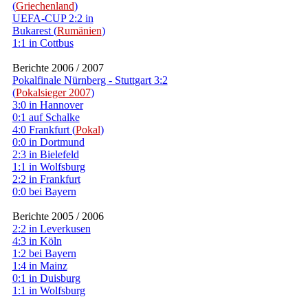
(
Griechenland
)
UEFA-CUP 2:2 in
Bukarest (
Rumänien
)
1:1 in Cottbus
Berichte 2006 / 2007
Pokalfinale Nürnberg - Stuttgart 3:2
(
Pokalsieger 2007
)
3:0 in Hannover
0:1 auf Schalke
4:0 Frankfurt (
Pokal
)
0:0 in Dortmund
2:3 in Bielefeld
1:1 in Wolfsburg
2:2 in Frankfurt
0:0 bei Bayern
Berichte 2005 / 2006
2:2 in Leverkusen
4:3 in Köln
1:2 bei Bayern
1:4 in Mainz
0:1 in Duisburg
1:1 in Wolfsburg