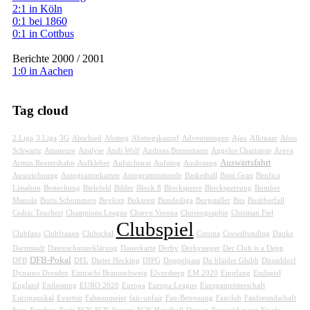
2:1 in Köln
0:1 bei 1860
0:1 in Cottbus
Berichte 2000 / 2001
1:0 in Aachen
Tag cloud
2.Liga
3.Liga
3G
Abschied
Abstieg
Abstiegskampf
Adventssingen
Ajax
Alkmaar
Alois
Schwartz
Amateure
Analyse
Andi Wolf
Andreas Bornemann
Angelos Charisteas
Areva
Auswärtsfahrt
Armin Reutershahn
Aufkleber
Aufsichtsrat
Aufstieg
Auslosung
Auszeichnung
Autogrammkarten
Autogrammstunde
Basketball
Basti Grau
Benfica
Lissabon
Bestechung
Bielefeld
Bilder
Block 8
Blocksperre
Blocksperrung
Bomber
Manolo
Boris Schommers
Boykott
Bukarest
Bundesliga
Burgstaller
Bus
Busüberfall
Cedric Teuchert
Champions League
Chievo Verona
Choreographie
Christian Fiel
Clubspiel
Clubfans
Clubfrauen
Clubschal
Corona
Crowdfunding
Danke
Darmstadt
Datenschutzerklärung
Dauerkarte
Derby
Derbysieger
Der Club is a Depp
DFB-Pokal
DFB
DFL
Dieter Hecking
DIPG
Doppelpass
Du bläider Glubb
Düsseldorf
Dynamo Dresden
Eintracht Braunschweig
Elversberg
EM 2020
Empfang
Endspiel
England
Entlassung
EURO 2020
Europa
Europa League
Europameisterschaft
Europapokal
Everton
Fahnenmeier
fair-unfair
Fan-Betreuung
Fanclub
Fanfreundschaft