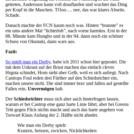
getreten, Andersson kann voll drauflaufen und wuchtet das Ding
per Kopf in die Maschen. TOoo…. nee, das war klares Abseits.
Schade.
Danach machte der FCN kaum noch was. Hinten “brannte” es
ein ums andere Mal “lichterloh”, nach vorne harmlos. Erst in der
88. Minute kam Hungbo und in der 94. dann noch ein schöner
Schuss von Okunuki, dann wars aus.
Fazit:
So spielt man ein Derby
, habe ich 2011 schon hier gepostet. Die
mit dem Unkraut auf der Brust machen das einfach clever.
Hrgota schindet, Horn sieht aber Gelb, weil es sich aufregt. Nach
Castrops Foul reden drei Fürther auf den Schiedsrichter ein,
machen unsere nicht. Die sind immer brav und fallen auf gestellte
Fallen rein.
Unvermögen
halt.
Der
Schiedsrichter
muss sich aber auch hinterfragen lassen,
warum er bei Castrop eine ganz harte Linie fährt, aber bei Greens
Tritt gegen Flick nichts macht und auch das harte angehen von
Torwart Klaus Anfang der 2. Hälfte nicht ahndet.
Wie man ein Derby spielt:
Kratzen, beissen, zwicken, Nicklichkeiten