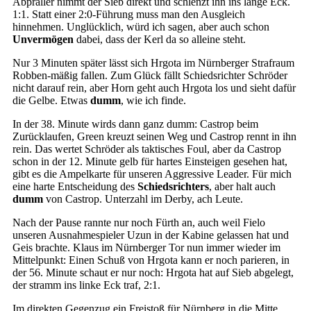
Abpraller nimmt der Sieb direkt und schlenzt ihn ins lange Eck.
1:1. Statt einer 2:0-Führung muss man den Ausgleich
hinnehmen. Unglücklich, würd ich sagen, aber auch schon
Unvermögen
dabei, dass der Kerl da so alleine steht.
Nur 3 Minuten später lässt sich Hrgota im Nürnberger Strafraum
Robben-mäßig fallen. Zum Glück fällt Schiedsrichter Schröder
nicht darauf rein, aber Horn geht auch Hrgota los und sieht dafür
die Gelbe. Etwas
dumm
, wie ich finde.
In der 38. Minute wirds dann ganz dumm: Castrop beim
Zurücklaufen, Green kreuzt seinen Weg und Castrop rennt in ihn
rein. Das wertet Schröder als taktisches Foul, aber da Castrop
schon in der 12. Minute gelb für hartes Einsteigen gesehen hat,
gibt es die Ampelkarte für unseren Aggressive Leader. Für mich
eine harte Entscheidung des
Schiedsrichters
, aber halt auch
dumm
von Castrop. Unterzahl im Derby, ach Leute.
Nach der Pause rannte nur noch Fürth an, auch weil Fielo
unseren Ausnahmespieler Uzun in der Kabine gelassen hat und
Geis brachte. Klaus im Nürnberger Tor nun immer wieder im
Mittelpunkt: Einen Schuß von Hrgota kann er noch parieren, in
der 56. Minute schaut er nur noch: Hrgota hat auf Sieb abgelegt,
der stramm ins linke Eck traf, 2:1.
Im direkten Gegenzug ein Freistoß für Nürnberg in die Mitte