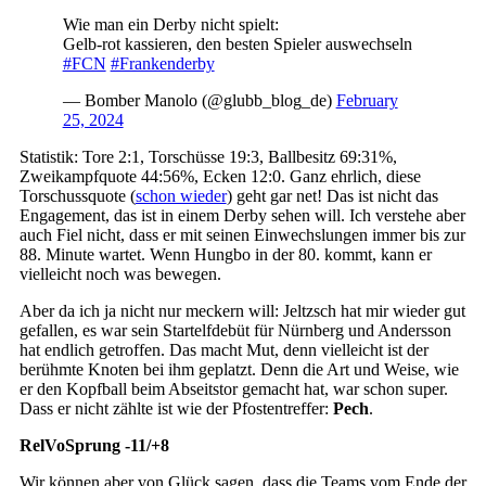
Wie man ein Derby nicht spielt:
Gelb-rot kassieren, den besten Spieler auswechseln
#FCN
#Frankenderby
— Bomber Manolo (@glubb_blog_de)
February
25, 2024
Statistik: Tore 2:1, Torschüsse 19:3, Ballbesitz 69:31%,
Zweikampfquote 44:56%, Ecken 12:0. Ganz ehrlich, diese
Torschussquote (
schon wieder
) geht gar net! Das ist nicht das
Engagement, das ist in einem Derby sehen will. Ich verstehe aber
auch Fiel nicht, dass er mit seinen Einwechslungen immer bis zur
88. Minute wartet. Wenn Hungbo in der 80. kommt, kann er
vielleicht noch was bewegen.
Aber da ich ja nicht nur meckern will: Jeltzsch hat mir wieder gut
gefallen, es war sein Startelfdebüt für Nürnberg und Andersson
hat endlich getroffen. Das macht Mut, denn vielleicht ist der
berühmte Knoten bei ihm geplatzt. Denn die Art und Weise, wie
er den Kopfball beim Abseitstor gemacht hat, war schon super.
Dass er nicht zählte ist wie der Pfostentreffer:
Pech
.
RelVoSprung -11/+8
Wir können aber von Glück sagen, dass die Teams vom Ende der