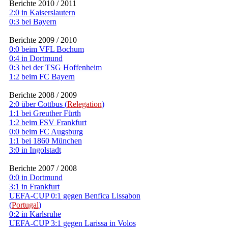
Berichte 2010 / 2011
2:0 in Kaiserslautern
0:3 bei Bayern
Berichte 2009 / 2010
0:0 beim VFL Bochum
0:4 in Dortmund
0:3 bei der TSG Hoffenheim
1:2 beim FC Bayern
Berichte 2008 / 2009
2:0 über Cottbus (
Relegation
)
1:1 bei Greuther Fürth
1:2 beim FSV Frankfurt
0:0 beim FC Augsburg
1:1 bei 1860 München
3:0 in Ingolstadt
Berichte 2007 / 2008
0:0 in Dortmund
3:1 in Frankfurt
UEFA-CUP 0:1 gegen Benfica Lissabon
(
Portugal
)
0:2 in Karlsruhe
UEFA-CUP 3:1 gegen Larissa in Volos