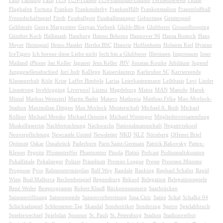
Fans
Fanshop
Fazit
FCN
FCN-Frauen
FCN-Handball-Damen
Fernsehbeweis
Finale
Flughafen
Fortuna
Franken
Frankenderby
FrankenHilft
Frankenstadion
Frauenfußball
Freundschaftsspiel
Fürth
Fussballgott
Fussballmanager
Geburtstag
Geisterspiel
Geldstrafe
Georg Margreitter
Gertjan Verbeek
Glubb-Blog
Glubberer
Groundhopping
Günther Koch
Hallimash
Hamburg
Hanno Behrens
Hannover 96
Hansa Rostock
Hans
Meyer
Heimspiel
Heino Hassler
Hertha BSC
Historie
Hoffenheim
Holstein Kiel
Hymne
IceTigers
Ich bereue diese Liebe nicht
Iech bin a Glubberer
Illertissen
Impressum
Inter
Mailand
iPhone
Jan Koller
Japaner
Jens Keller
JHV
Jonatan Kotzke
Jubiläum
Jugend
Junggesellenabschied
Juri Judt
KaDepp
Kaiserslautern
Karlsruher SC
Karriereende
Klassenerhalt
Köln
Krise
Laffer Bimbela
Larisa
Leierkastenmann
Leihbasis
Levi
Lieder
Linastrong
liveblogging
Liverpool
Lizenz
Magdeburg
Mainz
MAN
Manolo
Marek
Mintal
Markus Weinzierl
Martin Bader
Matavz
Mathenia
Matthias Fifka
Max-Morlock-
Stadion
Maximilian Dittgen
Max Morlock
Meisterschaft
Michael A. Roth
Michael
Köllner
Michael Meeske
Michael Oenning
Michael Wiesinger
Mitgliederversammlung
Muskelfaserriss
Nachbetrachtung
Nachwuchs
Nationalmannschaft
Negativrekord
Neuverpflichtung
Newcastle United
Newsletter
NKD
NLZ
Nürnberg
Offener Brief
Optimist
Oskar
Osnabrück
Paderborn
Paris Saint-Germain
Patrick Rakovsky
Pattex-
Klewer
Pegnitz
Pfostentreffer
Phantomtor
Pinola
Platini
Podcast
Podiumsdiskussion
Pokalfinale
Pokalsieger
Polizei
Präsidium
Premier League
Presse
Preussen Münster
Prognose
Pyro
Rahmenterminplan
Ralf Woy
Randale
Ranking
Raphael Schäfer
Rapid
Wien
Real Mallorca
Rechenbeispiel
Regensburg
Rekord
Relegation
Relegationsspiele
René Weiler
Restprogramm
Robert Klauß
Rückennummern
Saarbrücken
Saisoneröffnung
Saisonspende
Saisonvorbereitung
Sasa Ciric
Satire
Schal
Schalke 04
Schicksalsspiel
Schleusener-Tag
Skandal
Sondertrikot
Sonderzug
Sperre
Spielabbruch
Spielerwechsel
Spielplan
Sponsor
St. Pauli
St. Petersburg
Stadion
Stadionverbot