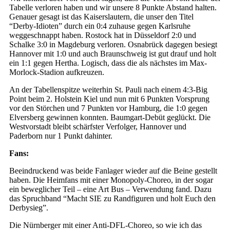
Tabelle verloren haben und wir unsere 8 Punkte Abstand halten.
Genauer gesagt ist das Kaiserslautern, die unser den Titel
“Derby-Idioten” durch ein 0:4 zuhause gegen Karlsruhe
weggeschnappt haben. Rostock hat in Düsseldorf 2:0 und
Schalke 3:0 in Magdeburg verloren. Osnabrück dagegen besiegt
Hannover mit 1:0 und auch Braunschweig ist gut drauf und holt
ein 1:1 gegen Hertha. Logisch, dass die als nächstes im Max-
Morlock-Stadion aufkreuzen.
An der Tabellenspitze weiterhin St. Pauli nach einem 4:3-Big
Point beim 2. Holstein Kiel und nun mit 6 Punkten Vorsprung
vor den Störchen und 7 Punkten vor Hamburg, die 1:0 gegen
Elversberg gewinnen konnten. Baumgart-Debüt geglückt. Die
Westvorstadt bleibt schärfster Verfolger, Hannover und
Paderborn nur 1 Punkt dahinter.
Fans:
Beeindruckend was beide Fanlager wieder auf die Beine gestellt
haben. Die Heimfans mit einer Monopoly-Choreo, in der sogar
ein beweglicher Teil – eine Art Bus – Verwendung fand. Dazu
das Spruchband “Macht SIE zu Randfiguren und holt Euch den
Derbysieg”.
Die Nürnberger mit einer Anti-DFL-Choreo, so wie ich das