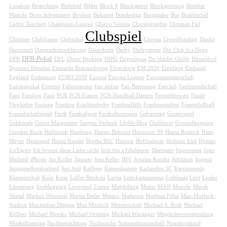
Lissabon
Bestechung
Bielefeld
Bilder
Block 8
Blocksperre
Blocksperrung
Bomber
Manolo
Boris Schommers
Boykott
Bukarest
Bundesliga
Burgstaller
Bus
Busüberfall
Cedric Teuchert
Champions League
Chievo Verona
Choreographie
Christian Fiel
Clubspiel
Clubfans
Clubfrauen
Clubschal
Corona
Crowdfunding
Danke
Darmstadt
Datenschutzerklärung
Dauerkarte
Derby
Derbysieger
Der Club is a Depp
DFB-Pokal
DFB
DFL
Dieter Hecking
DIPG
Doppelpass
Du bläider Glubb
Düsseldorf
Dynamo Dresden
Eintracht Braunschweig
Elversberg
EM 2020
Empfang
Endspiel
England
Entlassung
EURO 2020
Europa
Europa League
Europameisterschaft
Europapokal
Everton
Fahnenmeier
fair-unfair
Fan-Betreuung
Fanclub
Fanfreundschaft
Fans
Fanshop
Fazit
FCN
FCN-Frauen
FCN-Handball-Damen
Fernsehbeweis
Finale
Flughafen
Fortuna
Franken
Frankenderby
FrankenHilft
Frankenstadion
Frauenfußball
Freundschaftsspiel
Fürth
Fussballgott
Fussballmanager
Geburtstag
Geisterspiel
Geldstrafe
Georg Margreitter
Gertjan Verbeek
Glubb-Blog
Glubberer
Groundhopping
Günther Koch
Hallimash
Hamburg
Hanno Behrens
Hannover 96
Hansa Rostock
Hans
Meyer
Heimspiel
Heino Hassler
Hertha BSC
Historie
Hoffenheim
Holstein Kiel
Hymne
IceTigers
Ich bereue diese Liebe nicht
Iech bin a Glubberer
Illertissen
Impressum
Inter
Mailand
iPhone
Jan Koller
Japaner
Jens Keller
JHV
Jonatan Kotzke
Jubiläum
Jugend
Junggesellenabschied
Juri Judt
KaDepp
Kaiserslautern
Karlsruher SC
Karriereende
Klassenerhalt
Köln
Krise
Laffer Bimbela
Larisa
Leierkastenmann
Leihbasis
Levi
Lieder
Linastrong
liveblogging
Liverpool
Lizenz
Magdeburg
Mainz
MAN
Manolo
Marek
Mintal
Markus Weinzierl
Martin Bader
Matavz
Mathenia
Matthias Fifka
Max-Morlock-
Stadion
Maximilian Dittgen
Max Morlock
Meisterschaft
Michael A. Roth
Michael
Köllner
Michael Meeske
Michael Oenning
Michael Wiesinger
Mitgliederversammlung
Muskelfaserriss
Nachbetrachtung
Nachwuchs
Nationalmannschaft
Negativrekord