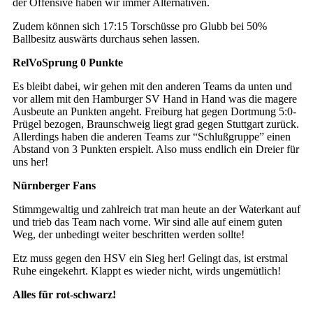
der Offensive haben wir immer Alternativen.
Zudem können sich 17:15 Torschüsse pro Glubb bei 50%
Ballbesitz auswärts durchaus sehen lassen.
RelVoSprung 0 Punkte
Es bleibt dabei, wir gehen mit den anderen Teams da unten und
vor allem mit den Hamburger SV Hand in Hand was die magere
Ausbeute an Punkten angeht. Freiburg hat gegen Dortmung 5:0-
Prügel bezogen, Braunschweig liegt grad gegen Stuttgart zurück.
Allerdings haben die anderen Teams zur “Schlußgruppe” einen
Abstand von 3 Punkten erspielt. Also muss endlich ein Dreier für
uns her!
Nürnberger Fans
Stimmgewaltig und zahlreich trat man heute an der Waterkant auf
und trieb das Team nach vorne. Wir sind alle auf einem guten
Weg, der unbedingt weiter beschritten werden sollte!
Etz muss gegen den HSV ein Sieg her! Gelingt das, ist erstmal
Ruhe eingekehrt. Klappt es wieder nicht, wirds ungemütlich!
Alles für rot-schwarz!