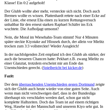
Klasse! Ein 0:2 aufgeholt!
Der Glubb wollte aber mehr, versteckte sich nicht. Doch auch
Bremen wollte es wissen. Plattenhardt rettete nach einer Ecke auf
der Linie, ehe erneut Elia einen zu kurzen Rettungsversuch
unhaltbar für den erneut starken Raphael Schäfer ins Eck
wuchtete. Die Aufholjagt umsonst?
Nein, die Moral im Wiesehahn-Team stimmt! Nur 4 Minuten
später steckte Kiyotake auf Hlousek durch, der allein vor Mielitz
trocken zum 3:3 vollstreckte! Wieder Ausgleich!
In der nachfolgenden Zeit empfand ich den Glubb als stärker, der
auch die besseren Chancen hatte: Pekhart z.B. zwang Mielitz zu
einer Glanztat, trotzdem erscheint mir am Ende das
Unentschieden gerecht. (
Spielbericht bei kicker.de
)
Fazit:
Der dem
überraschenden Unentschieden gegen Dortmund
zeigte
sich der Glubb auch heute wieder von eine guten Seite. Auch
wenn man nicht verschweigen darf, dass in der Bundesliga
überhaupt nix verschlafen werden darf, schon gar nicht
komplette Halbzeiten. Doch das Team ist auf einem richtigen
Weg, Hasebe tut der Mannschaft und unserem Kiyo sehr gut. In