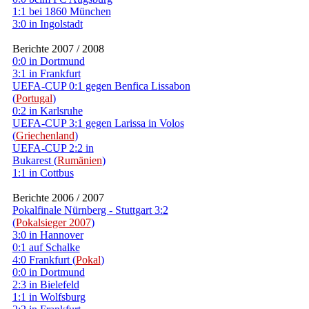
1:1 bei 1860 München
3:0 in Ingolstadt
Berichte 2007 / 2008
0:0 in Dortmund
3:1 in Frankfurt
UEFA-CUP 0:1 gegen Benfica Lissabon
(
Portugal
)
0:2 in Karlsruhe
UEFA-CUP 3:1 gegen Larissa in Volos
(
Griechenland
)
UEFA-CUP 2:2 in
Bukarest (
Rumänien
)
1:1 in Cottbus
Berichte 2006 / 2007
Pokalfinale Nürnberg - Stuttgart 3:2
(
Pokalsieger 2007
)
3:0 in Hannover
0:1 auf Schalke
4:0 Frankfurt (
Pokal
)
0:0 in Dortmund
2:3 in Bielefeld
1:1 in Wolfsburg