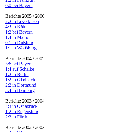
2:2 in Frankfurt
0:0 bei Bayern
Berichte 2005 / 2006
2:2 in Leverkusen
4:3 in Köln
1:2 bei Bayern
1:4 in Mainz
0:1 in Duisburg
1:1 in Wolfsburg
Berichte 2004 / 2005
3:6 bei Bayern
1:4 auf Schalke
1:2 in Berlin
1:2 in Gladbach
2:2 in Dortmund
3:4 in Hamburg
Berichte 2003 / 2004
4:3 in Osnabrück
1:2 in Regensburg
2:2 in Fürth
Berichte 2002 / 2003