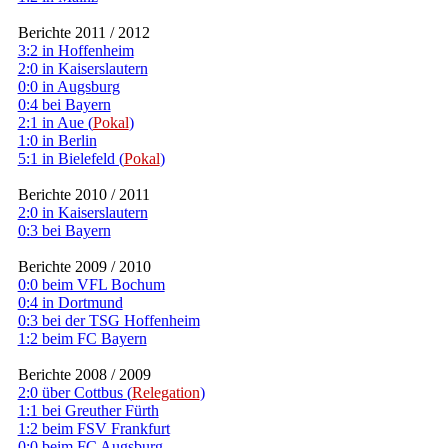
Berichte 2011 / 2012
3:2 in Hoffenheim
2:0 in Kaiserslautern
0:0 in Augsburg
0:4 bei Bayern
2:1 in Aue (
Pokal
)
1:0 in Berlin
5:1 in Bielefeld (
Pokal
)
Berichte 2010 / 2011
2:0 in Kaiserslautern
0:3 bei Bayern
Berichte 2009 / 2010
0:0 beim VFL Bochum
0:4 in Dortmund
0:3 bei der TSG Hoffenheim
1:2 beim FC Bayern
Berichte 2008 / 2009
2:0 über Cottbus (
Relegation
)
1:1 bei Greuther Fürth
1:2 beim FSV Frankfurt
0:0 beim FC Augsburg