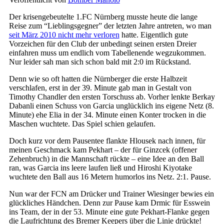
Der krisengebeutelte 1.FC Nürnberg musste heute die lange
Reise zum “Lieblingsgegner” der letzten Jahre antreten, wo man
seit März 2010 nicht mehr verloren
hatte. Eigentlich gute
Vorzeichen für den Club der unbedingt seinen ersten Dreier
einfahren muss um endlich vom Tabellenende wegzukommen.
Nur leider sah man sich schon bald mit 2:0 im Rückstand.
Denn wie so oft hatten die Nürnberger die erste Halbzeit
verschlafen, erst in der 39. Minute gab man in Gestalt von
Timothy Chandler den ersten Torschuss ab. Vorher lenkte Berkay
Dabanli einen Schuss von Garcia unglücklich ins eigene Netz (8.
Minute) ehe Elia in der 34. Minute einen Konter trocken in die
Maschen wuchtete. Das Spiel schien gelaufen.
Doch kurz vor dem Pausentee flankte Hlousek nach innen, für
meinen Geschmack kam Pekhart – der für Ginzcek (offener
Zehenbruch) in die Mannschaft rückte – eine Idee an den Ball
ran, was Garcia ins leere laufen ließ und Hiroshi Kiyotake
wuchtete den Ball aus 16 Metern humorlos ins Netz. 2:1. Pause.
Nun war der FCN am Drücker und Trainer Wiesinger bewies ein
glückliches Händchen. Denn zur Pause kam Drmic für Esswein
ins Team, der in der 53. Minute eine gute Pekhart-Flanke gegen
die Laufrichtung des Bremer Keepers über die Linie drückte!