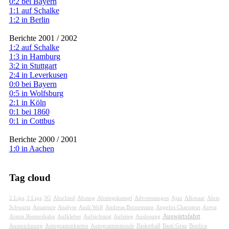
0:2 bei Bayern
1:1 auf Schalke
1:2 in Berlin
Berichte 2001 / 2002
1:2 auf Schalke
1:3 in Hamburg
3:2 in Stuttgart
2:4 in Leverkusen
0:0 bei Bayern
0:5 in Wolfsburg
2:1 in Köln
0:1 bei 1860
0:1 in Cottbus
Berichte 2000 / 2001
1:0 in Aachen
Tag cloud
2.Liga
3.Liga
3G
Abschied
Abstieg
Abstiegskampf
Adventssingen
Ajax
Alkmaar
Alois
Schwartz
Amateure
Analyse
Andi Wolf
Andreas Bornemann
Angelos Charisteas
Areva
Auswärtsfahrt
Armin Reutershahn
Aufkleber
Aufsichtsrat
Aufstieg
Auslosung
Auszeichnung
Autogrammkarten
Autogrammstunde
Basketball
Basti Grau
Benfica