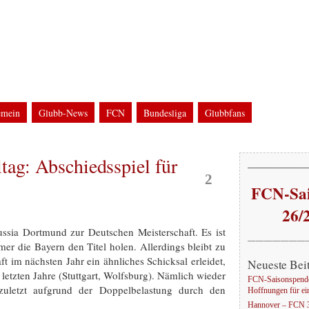
g
WM2006 in Nürnberg
bfans bei FCN-Auswärtsfahrten und Groundhopping
emein
Glubb-News
FCN
Bundesliga
Glubbfans
ine
UEFA-Cup / UI-Cup
Glubb-Auswärts
Groundhopping
EM
Stadion
WM
tag: Abschiedsspiel für
Mai
—————
2
FCN-Sai
26/
ssia Dortmund zur Deutschen Meisterschaft. Es ist
———————
er die Bayern den Titel holen. Allerdings bleibt zu
 im nächsten Jahr ein ähnliches Schicksal erleidet,
Neueste Bei
etzten Jahre (Stuttgart, Wolfsburg). Nämlich wieder
FCN-Saisonspende
zuletzt aufgrund der Doppelbelastung durch den
Hoffnungen für ei
Hannover – FCN 3