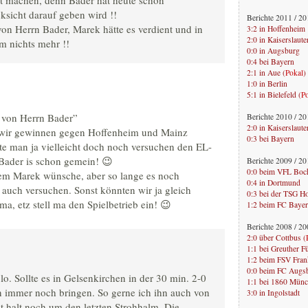
ht machen, denn Bader hat heute schon
ksicht darauf geben wird !!
Berichte 2011 / 2
von Herrn Bader, Marek hätte es verdient und in
3:2 in Hoffenheim
2:0 in Kaiserslaute
m nichts mehr !!
0:0 in Augsburg
0:4 bei Bayern
2:1 in Aue (
Pokal
)
1:0 in Berlin
5:1 in Bielefeld (
P
n von Herrn Bader”
Berichte 2010 / 2
2:0 in Kaiserslaute
l wir gewinnen gegen Hoffenheim und Mainz
0:3 bei Bayern
nte man ja vielleicht doch noch versuchen den EL-
 Bader is schon gemein! 😉
Berichte 2009 / 2
0:0 beim VFL Bo
dem Marek wünsche, aber so lange es noch
0:4 in Dortmund
in auch versuchen. Sonst könnten wir ja gleich
0:3 bei der TSG H
, etz stell ma den Spielbetrieb ein! 😉
1:2 beim FC Baye
Berichte 2008 / 2
2:0 über Cottbus (
1:1 bei Greuther F
1:2 beim FSV Fran
0:0 beim FC Augs
. Sollte es in Gelsenkirchen in der 30 min. 2-0
1:1 bei 1860 Mün
n immer noch bringen. So gerne ich ihn auch von
3:0 in Ingolstadt
 halt noch um den letzten Strohhalm. Die