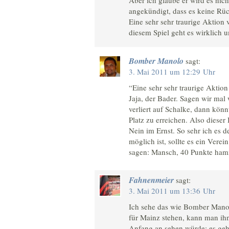
Aber ich glaube er wird es nic
angekündigt, dass es keine Rüc
Eine sehr sehr traurige Aktion 
diesem Spiel geht es wirklich u
Bomber Manolo
sagt:
3. Mai 2011 um 12:29 Uhr
“Eine sehr sehr traurige Aktio
Jaja, der Bader. Sagen wir ma
verliert auf Schalke, dann kön
Platz zu erreichen. Also dieser
Nein im Ernst. So sehr ich es 
möglich ist, sollte es ein Vere
sagen: Mansch, 40 Punkte hamma
Fahnenmeier
sagt:
3. Mai 2011 um 13:36 Uhr
Ich sehe das wie Bomber Manolo
für Mainz stehen, kann man ih
Anfang an sehen würde; es geht