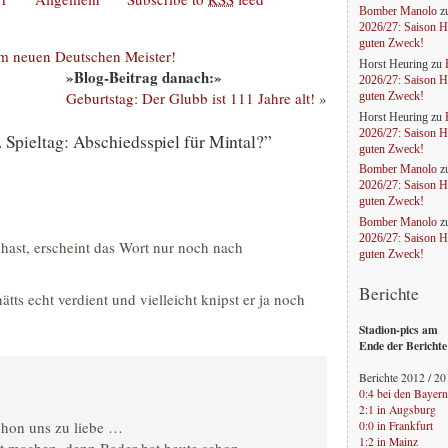
Bomber Manolo
z
2026/27: Saison H
guten Zweck!
m neuen Deutschen Meister!
Horst Heuring
zu
»Blog-Beitrag danach:»
2026/27: Saison H
Geburtstag: Der Glubb ist 111 Jahre alt!
»
guten Zweck!
Horst Heuring
zu
2026/27: Saison H
Spieltag: Abschiedsspiel für Mintal?”
guten Zweck!
Bomber Manolo
z
2026/27: Saison H
guten Zweck!
Bomber Manolo
z
2026/27: Saison H
hast, erscheint das Wort nur noch nach
guten Zweck!
Berichte
ts echt verdient und vielleicht knipst er ja noch
Stadion-pics am
Ende der Berichte
Berichte 2012 / 2
0:4 bei den Bayern
2:1 in Augsburg
chon uns zu liebe …
0:0 in Frankfurt
1:2 in Mainz