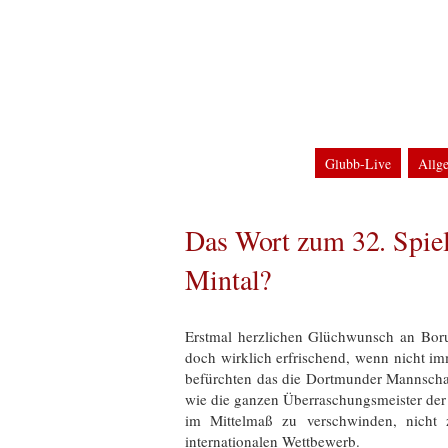
Home
Impressum
Datenschutzerklärun
Glubb-Blog
Clu
Glubb-Live
Allg
DFB-Pokal
Term
Champions League
Das Wort zum 32. Spiel
Mintal?
Erstmal herzlichen Glüchwunsch an Boru
doch wirklich erfrischend, wenn nicht imm
befürchten das die Dortmunder Mannschaft
wie die ganzen Überraschungsmeister der l
im Mittelmaß zu verschwinden, nicht 
internationalen Wettbewerb.