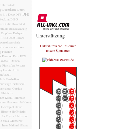
e
Darmstadt
ng
Dauerkarte
Derby
DFB-
b is a Depp
DFB
Hecking
DIPG
der Glubb
Düsseldorf
ntracht Braunschweig
Empfang
Endspiel
Unterstützung
EURO 2020
Europa
pameisterschaft
Unterstützen Sie uns durch
n
Fahnenmeier
fair-
unsere Sponsoren
g
Fanclub
s
Fanshop
Fazit
FCN
andball-Damen
le
Flughafen
Fortuna
by
FrankenHilft
enfußball
ürth
Fussballgott
burtstag
Geisterspiel
rgreitter
Gertjan
Glubberer
her Koch
Hallimash
rens
Hannover 96
Hansa
r
Heimspiel
Heino
Historie
Hoffenheim
e
IceTigers
Ich bereue
ch bin a Glubberer
m
Inter Mailand
iPhone