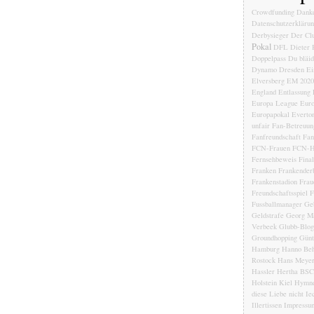
Crowdfunding
Dank
Datenschutzerkläru
Derbysieger
Der Clu
Pokal
DFL
Dieter 
Doppelpass
Du bläi
Dynamo Dresden
Ei
Elversberg
EM 2020
England
Entlassung
Europa League
Euro
Europapokal
Everto
unfair
Fan-Betreuun
Fanfreundschaft
Fan
FCN-Frauen
FCN-H
Fernsehbeweis
Fina
Franken
Frankender
Frankenstadion
Frau
Freundschaftsspiel
F
Fussballmanager
Ge
Geldstrafe
Georg Ma
Verbeek
Glubb-Blog
Groundhopping
Günt
Hamburg
Hanno Beh
Rostock
Hans Meye
Hassler
Hertha BSC
Holstein Kiel
Hymn
diese Liebe nicht
Ie
Illertissen
Impressu