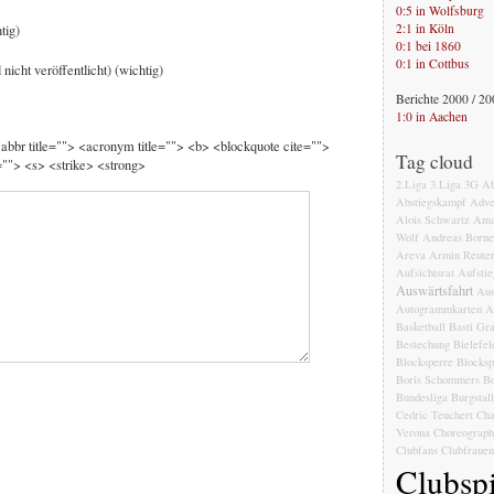
0:5 in Wolfsburg
2:1 in Köln
tig)
0:1 bei 1860
0:1 in Cottbus
 nicht veröffentlicht) (wichtig)
Berichte 2000 / 2
1:0 in Aachen
 <abbr title=""> <acronym title=""> <b> <blockquote cite="">
Tag cloud
""> <s> <strike> <strong>
2.Liga
3.Liga
3G
Ab
Abstiegskampf
Adve
Alois Schwartz
Ama
Wolf
Andreas Born
Areva
Armin Reute
Aufsichtsrat
Aufstie
Auswärtsfahrt
Aus
Autogrammkarten
A
Basketball
Basti Gr
Bestechung
Bielefel
Blocksperre
Blocksp
Boris Schommers
Bo
Bundesliga
Burgstal
Cedric Teuchert
Cha
Verona
Choreograph
Clubfans
Clubfrauen
Clubspi