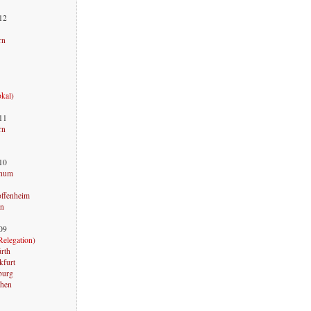
012
rn
okal
)
011
rn
010
chum
offenheim
rn
009
Relegation
)
ürth
kfurt
burg
chen