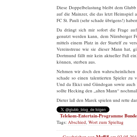
Diese Doppelbelastung bleibt dem Glubb v
auf die Mainzer, die das letzt Heimspiel
FC St. Pauli (sehr schade übrigens!) haben
Da drängt sich mir sofort die Frage auf
genutzt werden kann, dem Nürnberger F
mittels einem Platz in der Startelf zu ve
Vereinstreue wie sie dieser Mann hat, g
Dortmund fällt mir kein aktueller Fall ein
können, sterben aus.
Nehmen wir doch den wahrscheinlichen
schade so einen talentierten Spieler zu v
Und da Ekici und Gündogan sowie auch 
sollte Hecking den „alten Mann“ nochmal
Dieter laß den Marek spielen und rette dam
Telekom-Entertain-Programme Bundes
Tags:
Abschied
,
Wort zum Spieltag
Muffi8
Geschrieben von
am 02.05.20