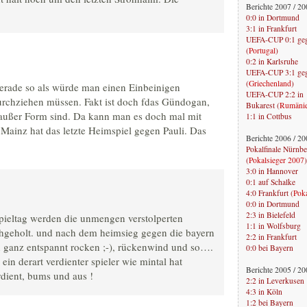
Berichte 2007 / 2
0:0 in Dortmund
3:1 in Frankfurt
UEFA-CUP 0:1 geg
(
Portugal
)
0:2 in Karlsruhe
UEFA-CUP 3:1 gege
(
Griechenland
)
 gerade so als würde man einen Einbeinigen
UEFA-CUP 2:2 in
urchziehen müssen. Fakt ist doch fdas Gündogan,
Bukarest (
Rumäni
außer Form sind. Da kann man es doch mal mit
1:1 in Cottbus
 Mainz hat das letzte Heimspiel gegen Pauli. Das
Berichte 2006 / 2
Pokalfinale Nürnber
(
Pokalsieger 2007
)
3:0 in Hannover
0:1 auf Schalke
4:0 Frankfurt (
Pok
0:0 in Dortmund
2:3 in Bielefeld
pieltag werden die unmengen verstolperten
1:1 in Wolfsburg
hgeholt. und nach dem heimsieg gegen die bayern
2:2 in Frankfurt
h ganz entspannt rocken ;-), rückenwind und so….
0:0 bei Bayern
 ein derart verdienter spieler wie mintal hat
Berichte 2005 / 2
rdient, bums und aus !
2:2 in Leverkusen
4:3 in Köln
1:2 bei Bayern