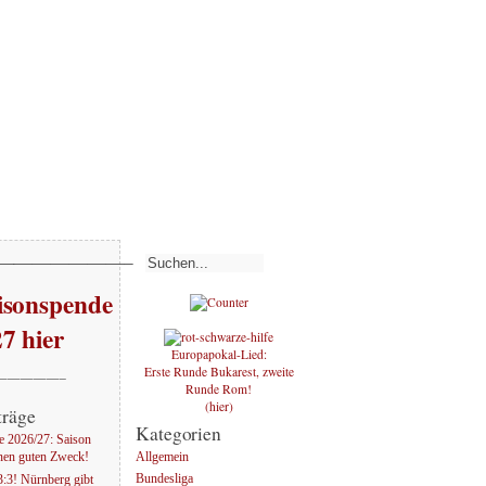
———————–
sonspende
27 hier
Europapokal-Lied:
Erste Runde Bukarest, zweite
—————–
Runde Rom!
(hier)
träge
Kategorien
 2026/27: Saison
Allgemein
nen guten Zweck!
Bundesliga
:3! Nürnberg gibt