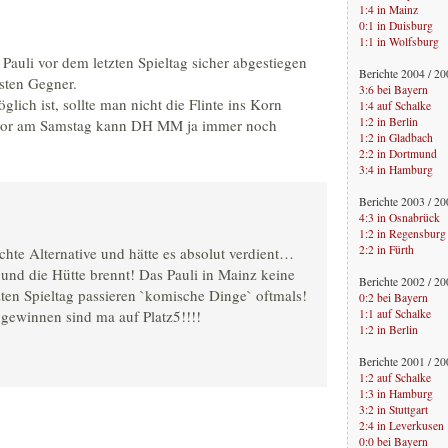
1:4 in Mainz
0:1 in Duisburg
1:1 in Wolfsburg
d Pauli vor dem letzten Spieltag sicher abgestiegen
Berichte 2004 / 2
hsten Gegner.
3:6 bei Bayern
lich ist, sollte man nicht die Flinte ins Korn
1:4 auf Schalke
1:2 in Berlin
btor am Samstag kann DH MM ja immer noch
1:2 in Gladbach
2:2 in Dortmund
3:4 in Hamburg
Berichte 2003 / 2
4:3 in Osnabrück
1:2 in Regensburg
2:2 in Fürth
chte Alternative und hätte es absolut verdient…
nd die Hütte brennt! Das Pauli in Mainz keine
Berichte 2002 / 2
ten Spieltag passieren `komische Dinge` oftmals!
0:2 bei Bayern
1:1 auf Schalke
gewinnen sind ma auf Platz5!!!!
1:2 in Berlin
Berichte 2001 / 2
1:2 auf Schalke
1:3 in Hamburg
3:2 in Stuttgart
2:4 in Leverkusen
0:0 bei Bayern