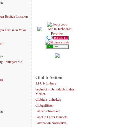
008
en Benfica Lissabon
n Larissa in Volos
en
)
007
g - Stuttgart 3:2
Glubb-Seiten
al
)
1.FC Nürnberg
beglubbt – Der Glubb in den
Medien
Clubfans-united.de
Clubgeflüster
006
Fahnenschwenker
Fanclub Laffer Bimbela
Faszination Nordkurve