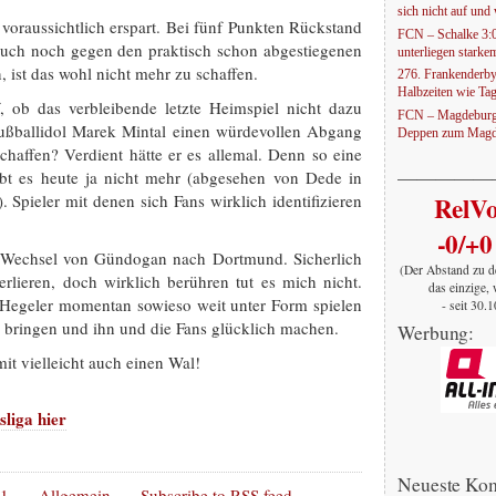
sich nicht auf und w
oraussichtlich erspart. Bei fünf Punkten Rückstand
FCN – Schalke 3:
 auch noch gegen den praktisch schon abgestiegenen
unterliegen stark
, ist das wohl nicht mehr zu schaffen.
276. Frankenderby
Halbzeiten wie Ta
, ob das verbleibende letzte Heimspiel nicht dazu
FCN – Magdeburg 
ußballidol Marek Mintal einen würdevollen Abgang
Deppen zum Magd
rschaffen? Verdient hätte er es allemal. Denn so eine
—————
ibt es heute ja nicht mehr (abgesehen von Dede in
). Spieler mit denen sich Fans wirklich identifizieren
RelV
-0/+0
 Wechsel von Gündogan nach Dortmund. Sicherlich
(Der Abstand zu d
erlieren, doch wirklich berühren tut es mich nicht.
das einzige, 
Hegeler momentan sowieso weit unter Form spielen
- seit 30.
 bringen und ihn und die Fans glücklich machen.
Werbung:
it vielleicht auch einen Wal!
liga hier
Neueste Ko
11
Allgemein
Subscribe to
RSS
feed