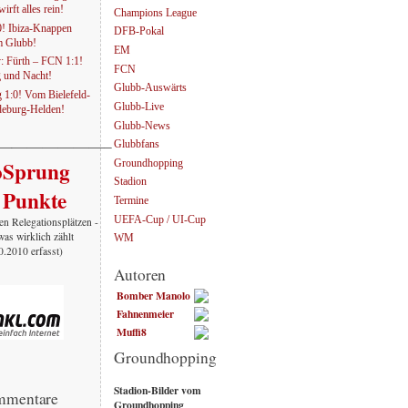
irft alles rein!
Champions League
0! Ibiza-Knappen
DFB-Pokal
em Glubb!
EM
: Fürth – FCN 1:1!
FCN
g und Nacht!
Glubb-Auswärts
1:0! Vom Bielefeld-
Glubb-Live
eburg-Helden!
Glubb-News
———————–
Glubbfans
oSprung
Groundhopping
Stadion
 Punkte
Termine
UEFA-Cup / UI-Cup
en Relegationsplätzen -
was wirklich zählt
WM
10.2010 erfasst)
Autoren
Bomber Manolo
Fahnenmeier
Muffi8
Groundhopping
Stadion-Bilder vom
mmentare
Groundhopping