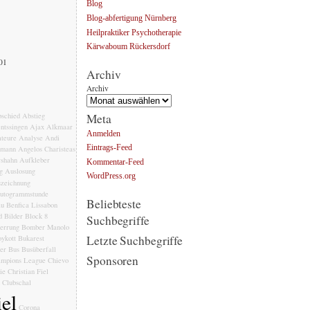
Blog
Blog-abfertigung Nürnberg
Heilpraktiker Psychotherapie
Kärwaboum Rückersdorf
001
Archiv
Archiv
Meta
schied
Abstieg
ntssingen
Ajax
Alkmaar
Anmelden
teure
Analyse
Andi
Eintrags-Feed
emann
Angelos Charisteas
rshahn
Aufkleber
Kommentar-Feed
g
Auslosung
WordPress.org
zeichnung
utogrammstunde
Beliebteste
au
Benfica Lissabon
d
Bilder
Block 8
Suchbegriffe
errung
Bomber Manolo
Letzte Suchbegriffe
ykott
Bukarest
ler
Bus
Busüberfall
Sponsoren
mpions League
Chievo
ie
Christian Fiel
Clubschal
el
Corona