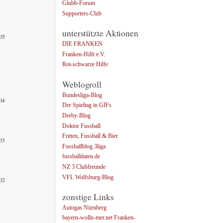
Glubb-Forum
Supporters-Club
unterstützte Aktionen
005
DIE FRANKEN
Franken-Hilft e.V.
Rot-schwarze Hilfe
Weblogroll
Bundesliga-Blog
004
Der Spieltag in GIFs
Derby-Blog
Doktor Fussball
Fritten, Fussball & Bier
003
Fussballblog.3liga
fussballdaten.de
NZ 3 Clubfreunde
VFL Wolfsburg-Blog
002
zonstige Links
Autogas Nürnberg
bayern-wolln-mer.net Franken-